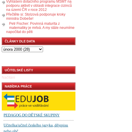
Vyhlášení dotačního programu MŠMT na
podporu aktivit v oblasti integrace cizinců
na území ČR v roce 2012
Přečtěte si: Stolzová podporuje kroky
ministra Dobeše!
Petr Fischer: Povinná maturita z
matematiky je mrtvá. A my stále neumíme
napočítat do pěti
ČLÁNKY DLE DATA
UČITELSKÉ LISTY
Načítání
NABÍDKA PRÁCE