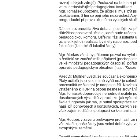
rozvoj lidských zdrojů). Poukázal na bolest v p
velmi nedostačující pedagogickou kvalifikaci.
Mgr. Tomášek upozornil, že učitel si musí být j
očekáváním. S tím se pojí jeho nezávislost. Aby 
pregraduální přípravu učitelů na vysokých škol
Dále se rozproudila živá debata, později i za př
důležitost postavení učitele, které bude určeno
pedagogickou komoru. Ozřejmil fázi asistenta uč
učitele, k jehož realizaci by měly napomoci pe
fakultách (klinické či fakultní školy).
Mgr. Morkes všechny přítomné pozval na výlet do
a ředitelů ve značné míře připlácel (pochopite
velké množství pedagogických časopisů, pořádal
opravdu pedagogickým obsahem!) atd.
"Kdeže
PaedDr. Műllner uvedl, že současná ekonomická
Platy učitelů jsou sice mírně vyšší než je celos
pracovníků ve školství je naopak nižší. Navíc u
vztaženého k HDP na osobu nesnese srovnání
Mgr. Tomášek doporučuje nehodnotit učitele po
dosahovaných výsledků v praxi, tzn. jak vyčten
škola fungovala jak má, je nutná spolupráce s 
např. při pohovorech a konzultacích, kterých se 
však zájem rodičů o spolupráci se školami zatí
Mgr. Roupec v závěru překvapivě prohlásil, že 
vše zdařilo, naše školy jsou velmi dobře vybave
evropskými zeměmi.