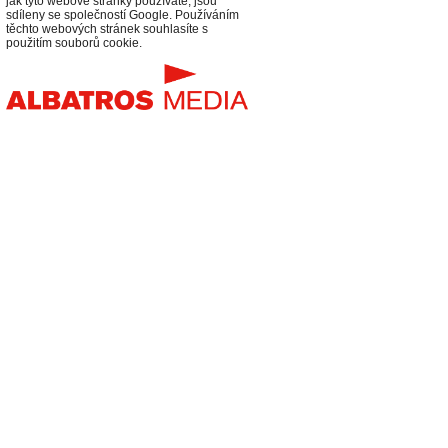
jak tyto webové stránky používáte, jsou
sdíleny se společností Google. Používáním
těchto webových stránek souhlasíte s
použitím souborů cookie.