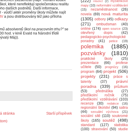
aničních zkušeností (např. morální kodex
(222)
myšlenkové
mládež
(2)
kol, které nereflektují společenskou realitu
mapy
(10)
neformální vzdělávání
ho dalších podnětů. Další informace,
nezaměstnanost
(26)
(15)
l - vůdčí aktér proměny školy
můžete najít
nová maturita
novela
(69)
IV
a jsou distribuovány též jako příloha
(1305)
odkazy
odbory
(45)
(271)
ombudsman
(40)
online
(174)
open source
(23)
émů absolventů škol na pracovním trhu?"
se
otevřený dopis
(42)
00 hod. v kině Evald na Národní třídě
pedagogicko-psychologické
valý Máj)).
poradny
(41)
petice
(19)
polemika
(1885)
pozvánky
(1810)
praktické školy
(25)
prezentace
(66)
profese
učitele
(50)
prognózy
(16)
projekt
(506)
program
(64)
projekty
(231)
práce s
právní
talenty
(37)
poradna
(339)
průzkum
(53)
přednáška
(27)
předškolní ročník
(75)
předškolní vzdělávání
(103)
recenze
(30)
redakce
(16)
regionální školství
(94)
satira
(44)
sexuální výchova
(21)
 stránka
Starší příspěvek
sociální sítě
(110)
soukromé
soutěž
(498)
školy
(165)
Atom)
standard
(127)
statistika
(100)
stravování
(50)
studie