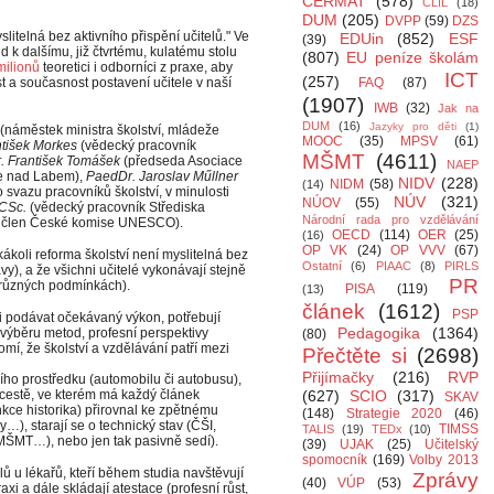
CERMAT
(578)
CLIL
(18)
DUM
(205)
DVPP
(59)
DZS
litelná bez aktivního přispění učitelů."
Ve
EDUin
(852)
ESF
(39)
d k dalšímu, již čtvrtému, kulatému stolu
(807)
EU peníze školám
milionů
teoretici i odborníci z praxe, aby
ICT
(257)
t a současnost postavení učitele v naší
FAQ
(87)
(1907)
IWB
(32)
Jak na
DUM
(16)
Jazyky pro děti
(1)
(náměstek ministra školství, mládeže
MOOC
(35)
MPSV
(61)
ntišek Morkes
(vědecký pracovník
MŠMT
(4611)
. František Tomášek
(předseda Asociace
NAEP
ýse nad Labem),
PaedDr. Jaroslav Műllner
NIDV
(228)
NIDM
(58)
(14)
azu pracovníků školství, v minulosti
NÚV
(321)
NÚOV
(55)
 CSc.
(vědecký pracovník Střediska
Národní rada pro vzdělávání
mj. člen České komise UNESCO).
OECD
(114)
OER
(25)
(16)
OP VK
(24)
OP VVV
(67)
koli reforma školství není myslitelná bez
Ostatní
(6)
PIAAC
(8)
PIRLS
ravy), a že všichni učitelé vykonávají stejně
PR
v různých podmínkách).
PISA
(119)
(13)
článek
(1612)
PSP
li podávat očekávaný výkon, potřebují
Pedagogika
(1364)
st výběru metod, profesní perspektivy
(80)
í, že školství a vzdělávání patří mezi
Přečtěte si
(2698)
Přijímačky
(216)
RVP
ního prostředku (automobilu či autobusu),
 cestě, ve kterém má každý článek
(627)
SCIO
(317)
SKAV
kce historika) přirovnal ke zpětnému
(148)
Strategie 2020
(46)
y…), starají se o technický stav (ČŠI,
TIMSS
TALIS
(19)
TEDx
(10)
(MŠMT…), nebo jen tak pasivně sedí).
(39)
UJAK
(25)
Učitelský
spomocník
(169)
Volby 2013
elů u lékařů, kteří během studia navštěvují
Zprávy
(40)
VÚP
(53)
axi a dále skládají atestace (profesní růst,