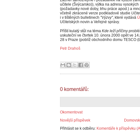
Zazněl samozřejmě i požadavek na využití zahr
učitele (Švýcarsko)), výtka na adresu vysokých š
(požadavky nové doby, trhu práce apod.) a mno
včetně zkrácené verze podkladové studie
Učite
i v tištěných bulletinech
"Výzvy"
, které vydává
Ú
Učitelských novin a Veřejné správy.
Příští kulatý stůl na téma
Kde leží příčiny probl
uskuteční ve čtvrtek 10. února 2000 opět ve 14,
28 v Praze (poblíž obchodního domu TESCO (bý
Petr Drahoš
0 komentářů:
Okomentovat
Novější příspěvek
Domovská
Přihlásit se k odběru:
Komentáře k příspěvku (