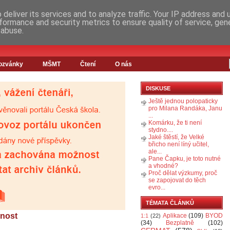
deliver its services and to analyze traffic. Your IP address and
formance and security metrics to ensure quality of service, ge
 abuse.
ozvánky
MŠMT
Čtení
O nás
DISKUSE
Ještě jednou polopaticky
pro Milana Randáka, Janu
...
Komárku, že ti není
stydno....
Jaké štěstí, že Velké
břicho není líný učitel,
ale...
Pane Čapku, je toto nutné
a vhodné?
Proč dělat výzkumy, proč
se zapojovat do těch
evro...
TÉMATA ČLÁNKŮ
cnost
Aplikace
(109)
BYOD
1:1
(22)
(34)
Bezplatně
(102)