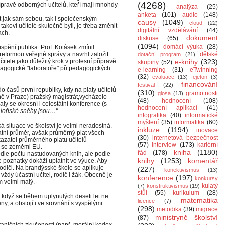
(4268)
řípravě odborných učitelů, kteří mají mnohdy
analýza
(25)
anketa
(101)
audio
(148)
ist jak sám sebou, tak i společenským
causy
(1049)
cloud
(22)
takoví učitelé skutečně byli, je třeba změnit
digitální vzdělávání
(44)
ách.
dokument
diskuse
(65)
(1094)
domácí výuka
(28)
ispění publika. Prof. Kotásek zmínil
 reformou veřejné správy a navrhl založit
dětské
dotační program
(21)
itele jako důležitý krok v profesní přípravě
e-knihy
(323)
skupiny
(52)
dagogické "laboratoře" při pedagogických
e-learning
(31)
eTwinning
(32)
evaluace
(13)
fejeton
(3)
financování
festival
(22)
 časů první republiky, kdy na platy učitelů
(310)
gramotnosti
glosa
(13)
lně v Praze) pražský magistrát,vycházelo
(48)
hodnocení
(108)
y se okresní i celostátní konference (s
hodnocení aplikací
(41)
 loňské sněhy jsou…"
infografika
(40)
informatické
myšlení
(35)
informatika
(60)
 situace ve školství je velmi neradostná.
inkluze
(1194)
inovace
tátní průměr, avšak průměrný plat všech
(30)
internetová bezpečnost
kazatel průměrného platu učitelů
(57)
interview
(173)
kariérní
 se zeměmi EU.
kniha
(1180)
řád
(178)
dle počtu nastudovaných knih, ale podle
knihy
(1253)
komentář
é poznatky dokáží uplatnit ve výuce. Aby
rodiči. Na brandýsské škole se aplikuje
(227)
konektivismus
(13)
vždy účastní učitel, rodič i žák. Obecně je
konference
(197)
konkursy
m velmi malý.
kulatý
(7)
konstruktivismus
(19)
stůl
(55)
kurikulum
(28)
i když se během uplynulých deseti let ne
matematika
licence
(7)
ny, a obstojí i ve srovnání s vyspělými
(298)
metodika
(39)
migrace
ministryně školství
(87)