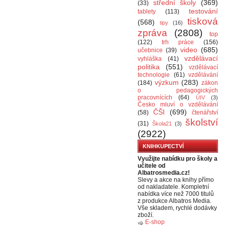
střední školy
(369)
(33)
testování
tablety
(113)
tisková
(568)
tipy
(16)
zpráva
(2808)
top
(122)
trh práce
(156)
video
(685)
učebnice
(39)
vzdělávací
vyhláška
(41)
politika
(551)
vzdělávací
technologie
(61)
vzdělávání
výzkum
(283)
(184)
zákon
o pedagogických
pracovnících
(64)
ÚIV
(3)
Česko mluví o vzdělávání
ČŠI
(699)
(58)
čtenářství
školství
(31)
Škola21
(3)
(2922)
KNIHKUPECTVÍ
Využijte nabídku pro školy a
učitele od
Albatrosmedia.cz!
Slevy a akce na knihy přímo
od nakladatele. Kompletní
nabídka více než 7000 titulů
z produkce Albatros Media.
Vše skladem, rychlé dodávky
zboží.
E-shop