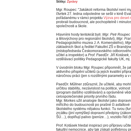
Štítky:
Zprávy
Mgr. Roupec: "Jakákoli reforma školství není mys
čtvrtek 27. ledna odpoledne se sešli v kině Eval
pořádanému v rámci projektu
Výzva pro deset 
probrali budoucnost, ale pochopitelně i minulos
společnosti a škole.
Hlavními hosty tentokrát byli:
Mgr. Petr Roupec
a tělovýchovy pro regionální školství),
Mgr. Fra
Pedagogického muzea J. A. Komenského),
Mgr
základních škol a ředitel Fakultní ZŠ v Brand
(místopředseda Českomoravského odborového sv
učitel a inspektor) a
Prof. PaedDr. Jiří Kotásek,
vzdělávací politiky Pedagogické fakulty UK, 
V úvodním bloku Mgr. Roupec připomněl, že jaká
aktivního přispění učitelů (a jejich kvalitní příp
náročnou práci (jen s rozdílnými parametry a 
PaedDr. Műllner zdůraznil, že učitelé, aby moh
určitou stabilitu, nezávislost na politice, volno
(program dalšího vzdělávání) a oprávněné vědom
celospolečenské priority prvního řádu.
Mgr. Morkes užil analogie školství jako doprav
mířícího do budoucnosti po prašné či asfaltové
školského systému nějakou funkci. Tu svou (fun
zrcátku (jiní vymýšlejí dopravní předpisy (zákon
ŠÚ…), doplňují palivo (peníze…), vozidlo řídí 
Prof. Kotásek hledal inspiraci pro přípravu učit
fakultní nemocnice, aby tak získali potřebnou pr