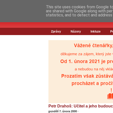
This site uses cookies from Google to 
are shared with Google along with per
statistics, and to detect and address
Zprávy
Názory
Inkluze
P
Petr Drahoš: Učitel a jeho budou
pondělí 7. února 2000
·