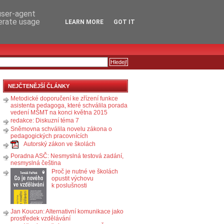
RSS
KOMENTÁŘE
 user-agent
nerate usage
LEARN MORE
GOT IT
NEJČTENĚJŠÍ ČLÁNKY
Metodické doporučení ke zřízení funkce
asistenta pedagoga, které schválila porada
vedení MŠMT na konci května 2015
redakce: Diskuzní téma 7
Sněmovna schválila novelu zákona o
pedagogických pracovnících
Autorský zákon ve školách
Poradna ASČ: Nesmyslná testová zadání,
nesmyslná čeština
Proč je nutné ve školách
opustit výchovu
k poslušnosti
Jan Koucun: Alternativní komunikace jako
prostředek vzdělávání