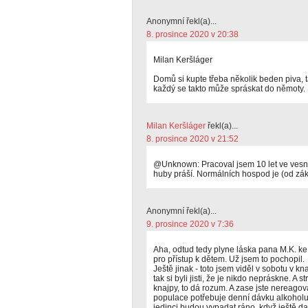
Anonymní řekl(a)...
8. prosince 2020 v 20:38
Milan Keršláger
Domů si kupte třeba několik beden piva, t
každý se takto může spráskat do němoty.
Milan Keršláger
řekl(a)...
8. prosince 2020 v 21:52
@Unknown: Pracoval jsem 10 let ve vesni
huby práší. Normálních hospod je (od záka
Anonymní řekl(a)...
9. prosince 2020 v 7:36
Aha, odtud tedy plyne láska pana M.K. ke 
pro přístup k dětem. Už jsem to pochopil.
Ještě jinak - toto jsem viděl v sobotu v kna
tak si byli jisti, že je nikdo nepráskne. A s
knajpy, to dá rozum. A zase jste nereagov
populace potřebuje denní dávku alkoholu. 
jedinci budou vypadat ráno, když ještě dal