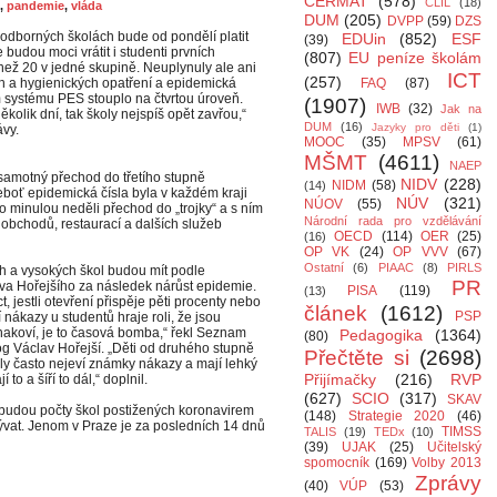
CERMAT
(578)
CLIL
(18)
,
pandemie
,
vláda
DUM
(205)
DVPP
(59)
DZS
 odborných školách bude od pondělí platit
EDUin
(852)
ESF
(39)
 budou moci vrátit i studenti prvních
(807)
EU peníze školám
než 20 v jedné skupině. Neuplynuly ale ani
ICT
(257)
ch a hygienických opatření a epidemická
FAQ
(87)
m systému PES stouplo na čtvrtou úroveň.
(1907)
IWB
(32)
Jak na
ěkolik dní, tak školy nejspíš opět zavřou,“
DUM
(16)
Jazyky pro děti
(1)
ávy.
MOOC
(35)
MPSV
(61)
MŠMT
(4611)
NAEP
 samotný přechod do třetího stupně
NIDV
(228)
NIDM
(58)
(14)
eboť epidemická čísla byla v každém kraji
NÚV
(321)
NÚOV
(55)
sto minulou neděli přechod do „trojky“ a s ním
Národní rada pro vzdělávání
 obchodů, restaurací a dalších služeb
OECD
(114)
OER
(25)
(16)
OP VK
(24)
OP VVV
(67)
Ostatní
(6)
PIAAC
(8)
PIRLS
ch a vysokých škol budou mít podle
PR
a Hořejšího za následek nárůst epidemie.
PISA
(119)
(13)
t, jestli otevření přispěje pěti procenty nebo
článek
(1612)
PSP
ení nákazy u studentů hraje roli, že jsou
nakoví, je to časová bomba,“ řekl Seznam
Pedagogika
(1364)
(80)
 Václav Hořejší. „Děti od druhého stupně
Přečtěte si
(2698)
ly často nejeví známky nákazy a mají lehký
Přijímačky
(216)
RVP
to a šíří to dál,“ doplnil.
(627)
SCIO
(317)
SKAV
budou počty škol postižených koronavirem
(148)
Strategie 2020
(46)
ývat. Jenom v Praze je za posledních 14 dnů
TIMSS
TALIS
(19)
TEDx
(10)
(39)
UJAK
(25)
Učitelský
spomocník
(169)
Volby 2013
Zprávy
(40)
VÚP
(53)