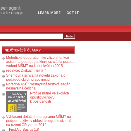
RSS
KOMENTÁŘE
 user-agent
nerate usage
LEARN MORE
GOT IT
NEJČTENĚJŠÍ ČLÁNKY
Metodické doporučení ke zřízení funkce
asistenta pedagoga, které schválila porada
vedení MŠMT na konci května 2015
redakce: Diskuzní téma 7
Sněmovna schválila novelu zákona o
pedagogických pracovnících
Poradna ASČ: Nesmyslná testová zadání,
nesmyslná čeština
Proč je nutné ve školách
opustit výchovu
k poslušnosti
Vyhlášení dotačního programu MŠMT na
podporu aktivit v oblasti integrace cizinců
na území ČR v roce 2012
First Aid Basics 1.8