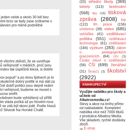
střední školy
(369)
(33)
testování
tablety
(113)
tisková
(568)
tipy
(16)
 jeden celek a okolo 30 lidí bez
zpráva
(2808)
top
Velmi brzo se tady zase ocitneme s
(122)
trh práce
(156)
náleven pro méně podnětné
video
(685)
učebnice
(39)
vzdělávací
vyhláška
(41)
politika
(551)
vzdělávací
technologie
(61)
vzdělávání
výzkum
(283)
(184)
zákon
o pedagogických
pracovnících
(64)
ÚIV
(3)
Česko mluví o vzdělávání
 všichni zběsilí, že se uvolňuje
ČŠI
(699)
(58)
čtenářství
ů veřejnosti' v médiích, proč jsou
index tak úspěšně klesá, si dobře
školství
(31)
Škola21
(3)
(2922)
vox populi" a po dvou týdnech je to
skutečně dobrý politik si má stát za
KNIHKUPECTVÍ
ě dobří politici jsou stejně reální
jící veřejnost, budeme se muset s
Využijte nabídku pro školy a
ucna smířit.
učitele od
lockdown bude vyhlášený už příští
Albatrosmedia.cz!
ním vláda počká až po Novém roce.
Slevy a akce na knihy přímo
 se zdá být skoro jisté. Podle hlasů
od nakladatele. Kompletní
než Silvestr Na Horské Chatě.
nabídka více než 7000 titulů
z produkce Albatros Media.
Vše skladem, rychlé dodávky
zboží.
E-shop