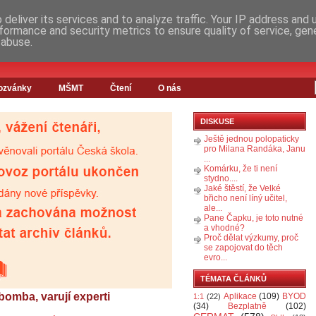
deliver its services and to analyze traffic. Your IP address and
formance and security metrics to ensure quality of service, ge
 abuse.
ozvánky
MŠMT
Čtení
O nás
DISKUSE
Ještě jednou polopaticky
pro Milana Randáka, Janu
...
Komárku, že ti není
stydno....
Jaké štěstí, že Velké
břicho není líný učitel,
ale...
Pane Čapku, je toto nutné
a vhodné?
Proč dělat výzkumy, proč
se zapojovat do těch
evro...
TÉMATA ČLÁNKŮ
bomba, varují experti
Aplikace
(109)
BYOD
1:1
(22)
(34)
Bezplatně
(102)