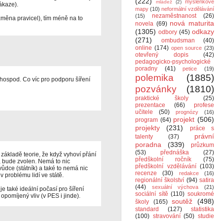
(222)
myšlenkové
mládež
(2)
ákaze).
mapy
(10)
neformální vzdělávání
nezaměstnanost
(26)
(15)
měna pravicel), tím méně na to
nová maturita
novela
(69)
(1305)
odkazy
odbory
(45)
(271)
ombudsman
(40)
online
(174)
open source
(23)
otevřený dopis
(42)
pedagogicko-psychologické
poradny
(41)
petice
(19)
polemika
(1885)
a hospod. Co víc pro podporu šíření
pozvánky
(1810)
praktické školy
(25)
prezentace
(66)
profese
učitele
(50)
prognózy
(16)
projekt
(506)
program
(64)
projekty
(231)
práce s
právní
talenty
(37)
poradna
(339)
průzkum
(53)
přednáška
(27)
základě teorie, že když vyhoví přání
předškolní ročník
(75)
), bude zvolen. Nemá to nic
předškolní vzdělávání
(103)
vůdce (státník) a také to nemá nic
recenze
(30)
redakce
(16)
 problému lidí ve státě.
regionální školství
(94)
satira
(44)
sexuální výchova
(21)
 také ideální počasí pro šíření
sociální sítě
(110)
soukromé
opomíjený vliv (v PES i jinde).
soutěž
(498)
školy
(165)
standard
(127)
statistika
(100)
stravování
(50)
studie