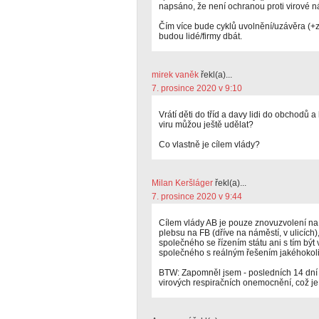
napsáno, že není ochranou proti virové n
Čím více bude cyklů uvolnění/uzávěra (+z
budou lidé/firmy dbát.
mirek vaněk
řekl(a)...
7. prosince 2020 v 9:10
Vrátí děti do tříd a davy lidi do obchodů 
viru můžou ještě udělat?
Co vlastně je cílem vlády?
Milan Keršláger
řekl(a)...
7. prosince 2020 v 9:44
Cílem vlády AB je pouze znovuzvolení na 
plebsu na FB (dříve na náměstí, v ulicích
společného se řízením státu ani s tím být 
společného s reálným řešením jakéhokoliv
BTW: Zapomněl jsem - posledních 14 dní je
virových respiračních onemocnění, což je 