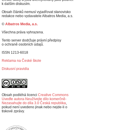
k dalším diskusím.
Obsah článků nemusí vyjadřovat stanovisko
redakce nebo vydavatele Albatros Media, a.s.
©
Albatros Media, a.s.
Všechna práva vyhrazena.
Tento server dodržuje právní předpisy
o ochraně osobních údajů.
ISSN 1213-6018
Reklama na České škole
Diskusní pravidla
Obsah podléhá licenci
Creative Commons
Uveďte autora-Neužívejte dílo komerčně-
Nezasahujte do díla 3.0 Česká republika
,
p
okud není uvedeno jinak nebo nejde-li o
tiskové zprávy.