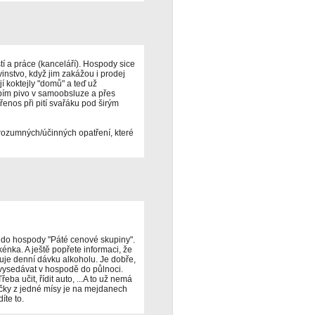
í a práce (kanceláří). Hospody sice
vinstvo, když jim zakážou i prodej
í koktejly "domů" a teď už
upím pivo v samoobsluze a přes
řenos při pití svařáku pod širým
 rozumných/účinných opatření, které
y do hospody "Páté cenové skupiny".
énka. A ještě popřete informaci, že
je denní dávku alkoholu. Je dobře,
ysedávat v hospodě do půlnoci.
ba učit, řídit auto, ...A to už nemá
rčky z jedné mísy je na mejdanech
íte to.