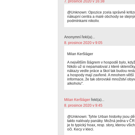
7. prosince 2020 v 16:38
@Unknown: Opozice zcela správně kritiz
nákupní centra a malé obchody se stejný
podmínkami nikoliv.
Anonymní řekl(a)...
8. prosince 2020 v 9:05
Milan Keršláger
A největším šlágrem v hospodě bylo, když
Nikdo už si nepamatoval z které skleničk
nákazy vedle práce a škol tak budou resta
a hospody mají zavřené. A mnohem větší 
informace, že tak obrovské množství oby
alkoholu".
Milan Keršláger
řekl(a)...
8. prosince 2020 v 9:45
@Unknown: Tyhle Urban historky jsou d
takto nalévaly panáky. Možná jedna v ČR 
je to typický hoax, resp. story, kterou všich
oči. Kecy v kleci.