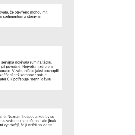
ovala, že otevřeno mohou mít
m sortimentem a stejnými
 servírka dolévala rum na tácku.
y pil původně. Největším zdrojem
urace. V zahraničí to jaksi pochopili
zděšení než koronavir pak je
vatel ČR potřebuje "denní dávku
ěsné. Neznám hospodu, kde by se
s uzavřenou společností, ale jinak
ni vyprávějí, že ji viděli na vlastní