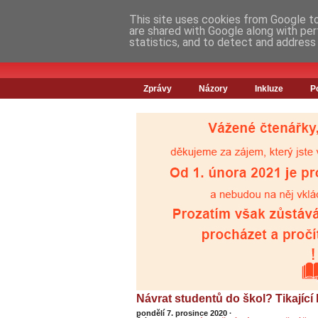
This site uses cookies from Google to 
are shared with Google along with per
statistics, and to detect and address
Zprávy
Názory
Inkluze
P
Návrat studentů do škol? Tikající 
pondělí 7. prosince 2020
·