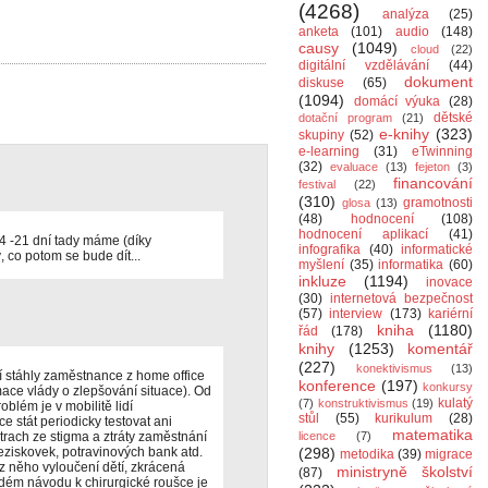
(4268)
analýza
(25)
anketa
(101)
audio
(148)
causy
(1049)
cloud
(22)
digitální vzdělávání
(44)
dokument
diskuse
(65)
(1094)
domácí výuka
(28)
dětské
dotační program
(21)
e-knihy
(323)
skupiny
(52)
e-learning
(31)
eTwinning
(32)
evaluace
(13)
fejeton
(3)
financování
festival
(22)
(310)
gramotnosti
glosa
(13)
(48)
hodnocení
(108)
hodnocení aplikací
(41)
14 -21 dní tady máme (díky
infografika
(40)
informatické
, co potom se bude dít...
myšlení
(35)
informatika
(60)
inkluze
(1194)
inovace
(30)
internetová bezpečnost
(57)
interview
(173)
kariérní
kniha
(1180)
řád
(178)
knihy
(1253)
komentář
(227)
konektivismus
(13)
í stáhly zaměstnance z home office
konference
(197)
konkursy
mace vlády o zlepšování situace). Od
kulatý
(7)
konstruktivismus
(19)
blém je v mobilitě lidí
stůl
(55)
kurikulum
(28)
e stát periodicky testovat ani
matematika
trach ze stigma a ztráty zaměstnání
licence
(7)
eziskovek, potravinových bank atd.
(298)
metodika
(39)
migrace
 z něho vyloučení dětí, zkrácená
ministryně školství
(87)
ždém návodu k chirurgické roušce je