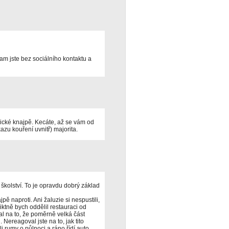
am jste bez sociálního kontaktu a
cké knajpě. Kecáte, až se vám od
zu kouření uvnitř) majorita.
školství. To je opravdu dobrý základ
jpě naproti. Ani žaluzie si nespustili,
triktně bych oddělil restauraci od
al na to, že poměrně velká část
Nereagoval jste na to, jak tito
i rumy o půlnoci a ráno řídí auto.