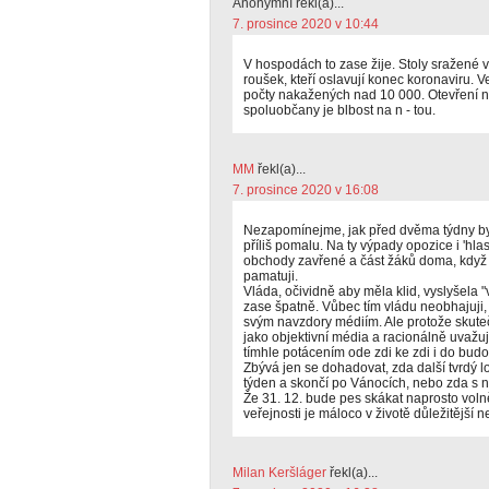
Anonymní řekl(a)...
7. prosince 2020 v 10:44
V hospodách to zase žije. Stoly sražené v
roušek, kteří oslavují konec koronaviru. 
počty nakažených nad 10 000. Otevření 
spoluobčany je blbost na n - tou.
MM
řekl(a)...
7. prosince 2020 v 16:08
Nezapomínejme, jak před dvěma týdny byli
příliš pomalu. Na ty výpady opozice i 'hlas
obchody zavřené a část žáků doma, když 
pamatuji.
Vláda, očividně aby měla klid, vyslyšela "
zase špatně. Vůbec tím vládu neobhajuji, 
svým navzdory médiím. Ale protože skutečn
jako objektivní média a racionálně uvažu
tímhle potácením ode zdi ke zdi i do budo
Zbývá jen se dohadovat, zda další tvrdý 
týden a skončí po Vánocích, nebo zda s 
Že 31. 12. bude pes skákat naprosto volně
veřejnosti je máloco v životě důležitější 
Milan Keršláger
řekl(a)...