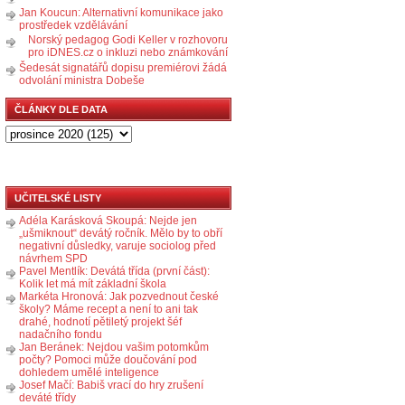
Jan Koucun: Alternativní komunikace jako
prostředek vzdělávání
Norský pedagog Godi Keller v rozhovoru
pro iDNES.cz o inkluzi nebo známkování
Šedesát signatářů dopisu premiérovi žádá
odvolání ministra Dobeše
ČLÁNKY DLE DATA
UČITELSKÉ LISTY
Adéla Karásková Skoupá: Nejde jen
„ušmiknout“ devátý ročník. Mělo by to obří
negativní důsledky, varuje sociolog před
návrhem SPD
Pavel Mentlík: Devátá třída (první část):
Kolik let má mít základní škola
Markéta Hronová: Jak pozvednout české
školy? Máme recept a není to ani tak
drahé, hodnotí pětiletý projekt šéf
nadačního fondu
Jan Beránek: Nejdou vašim potomkům
počty? Pomoci může doučování pod
dohledem umělé inteligence
Josef Mačí: Babiš vrací do hry zrušení
deváté třídy