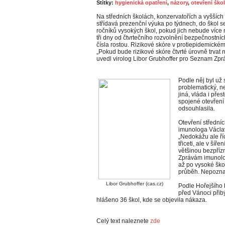
Štítky:
hygienická opatření
,
názory
,
otevření škol
Na středních školách, konzervatořích a vyšších
střídavá prezenční výuka po týdnech, do škol se
ročníků vysokých škol, pokud jich nebude více 
tři dny od čtvrtečního rozvolnění bezpečnostní
čísla rostou. Rizikové skóre v protiepidemické
„Pokud bude rizikové skóre čtvrté úrovně trvat n
uvedl virolog Libor Grubhoffer pro Seznam Zpr
Podle něj byl už
problematický, n
jiná, vláda i pře
spojené otevření
odsouhlasila.
Otevření střední
imunologa Václav
„Nedokážu ale říc
třiceti, ale v šíř
většinou bezpříz
Zprávám imunolog
až po vysoké ško
průběh. Nepoznají 
Libor Grubhoffer (cas.cz)
Podle Hořejšího 
před Vánoci přib
hlášeno 36 škol, kde se objevila nákaza.
Celý text naleznete
zde