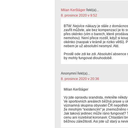
Milan Keršláger
řekl(a)...
8. prosince 2020 v 9:52
BTW: Nejvíce nákazy je stále z domácnost
zavřít můžete, ale bez kompenzací je to s
přes okénko (vím o barech, které prodávaj
nemohou). Není přece rozdíl, když si ko
okénko (naopak v krámě je riziko větší). P
nebem je už absolutní nesmysl. Atd.
Prostě ode zdi ke zdi. Absolutní absence
by mohly fungovat dlouhodobě.
Anonymní řekl(a)...
8. prosince 2020 v 20:36
Milan Keršláger
Vy jste opravdu srandista, mrkněte někd
Ve sportovních areálech běžná praxe u ok
významná skupina obyvatel ČR nepotřebu
že mnohým "existencím" je znemožněno v
Jak takový jedinec může ráno fungovat? Tře
cenu ani rozebírat koronavir. Chlastání b
běžnou záležitostí. Asi jste už starý a nevid