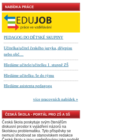
NABÍDKA PRÁCE
ČESKÁ ŠKOLA - PORTÁL PRO ZŠ A SŠ
Česká škola poskytuje svým čtenářům
diskusní prostor k vyjádření názorů na
školskou problematiku. Tyto příspěvky se
nemusí shodovat se stanoviskem redakce
České školy a jsou uveřejňovány jako podnět