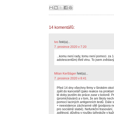
14 komentářů:
Ivo
řekl(a)...
7. prosince 2020 v 7:20
...komu není rady, tomu není pomoci. za 
adolescentům) třetí vlnu. To jsem zvědavý
Milan Keršláger
řekl(a)...
7. prosince 2020 v 8:41
Před 14 dny všechny firmy v širokém okol
zpět do kanceláří (jako reakce na prokla
té doby jezdím do práce zase v koloně. Pro
(promíchávání) a v tom, že ani školy nechc
pomocí laciných antigenních testů. Dále s
+ neexistence záchranné sítě (podpora n
pro sociálně slabé). Nefunkční trasování,
zpětnost, důvěra v roušky (přestože v ka