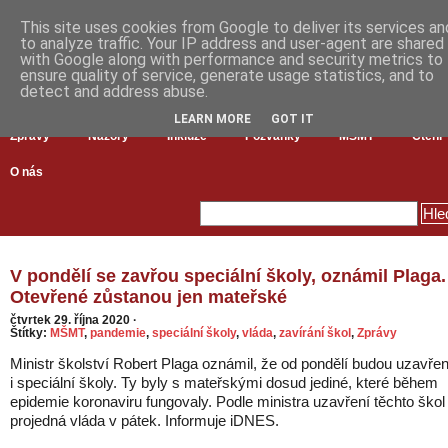
This site uses cookies from Google to deliver its services an
to analyze traffic. Your IP address and user-agent are shared
with Google along with performance and security metrics to
ensure quality of service, generate usage statistics, and to
detect and address abuse.
LEARN MORE
GOT IT
Zprávy
Názory
Inkluze
Pozvánky
MŠMT
Čtení
O nás
V pondělí se zavřou speciální školy, oznámil Plaga.
Otevřené zůstanou jen mateřské
čtvrtek 29. října 2020
·
Štítky:
MŠMT
,
pandemie
,
speciální školy
,
vláda
,
zavírání škol
,
Zprávy
Ministr školství Robert Plaga oznámil, že od pondělí budou uzavře
i speciální školy. Ty byly s mateřskými dosud jediné, které během
epidemie koronaviru fungovaly. Podle ministra uzavření těchto škol
projedná vláda v pátek. Informuje iDNES.