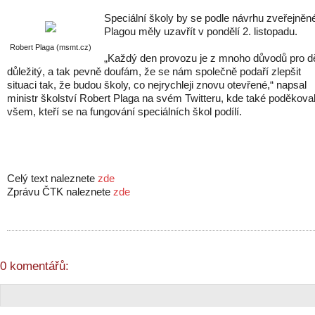
Speciální školy by se podle návrhu zveřejněn
Plagou měly uzavřít v pondělí 2. listopadu.
Robert Plaga (msmt.cz)
„Každý den provozu je z mnoho důvodů pro dě
důležitý, a tak pevně doufám, že se nám společně podaří zlepšit
situaci tak, že budou školy, co nejrychleji znovu otevřené,“ napsal
ministr školství Robert Plaga na svém Twitteru, kde také poděkova
všem, kteří se na fungování speciálních škol podílí.
Celý text naleznete
zde
Zprávu ČTK naleznete
zde
0 komentářů: