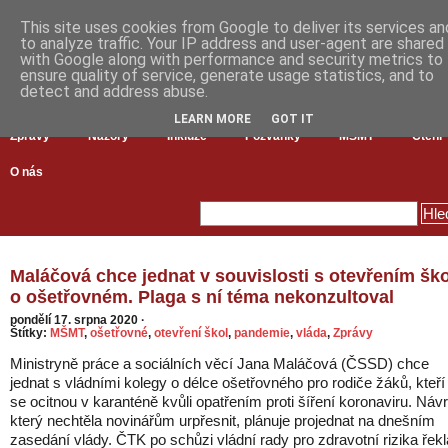
This site uses cookies from Google to deliver its services an
to analyze traffic. Your IP address and user-agent are shared
with Google along with performance and security metrics to
ensure quality of service, generate usage statistics, and to
detect and address abuse.
LEARN MORE
GOT IT
Zprávy
Názory
Inkluze
Pozvánky
MŠMT
Čtení
O nás
Maláčová chce jednat v souvislosti s otevřením ško
o ošetřovném. Plaga s ní téma nekonzultoval
pondělí 17. srpna 2020
·
Štítky:
MŠMT
,
ošetřovné
,
otevření škol
,
pandemie
,
vláda
,
Zprávy
Ministryně práce a sociálních věcí Jana Maláčová (ČSSD) chce
jednat s vládními kolegy o délce ošetřovného pro rodiče žáků, kteří
se ocitnou v karanténě kvůli opatřením proti šíření koronaviru. Návr
který nechtěla novinářům urpřesnit, plánuje projednat na dnešním
zasedání vlády. ČTK po schůzi vládní rady pro zdravotní rizika řekl