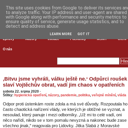
This site uses cookies from Google to deliver its services an
to analyze traffic. Your IP address and user-agent are shared
with Google along with performance and security metrics to
ensure quality of service, generate usage statistics, and to
detect and address abuse.
LEARN MORE
GOT IT
Zprávy
Názory
Inkluze
Pozvánky
MŠMT
Čtení
O nás
‚Bitvu jsme vyhráli, válku ještě ne.‘ Odpůrci roušek
slaví Vojtěchův obrat, vadí jim chaos v opatřeních
sobota 22. srpna 2020
·
Štítky:
hygienická opatření
,
názory
,
pandemie
,
politika
,
veřejné mínění
,
vláda
Odpor proti ústenkám roste zdola a má své důvody. Rozpoutala ho
často chaotická nařízení vlády, ve kterých je obtížné se vyznat, a
nesoulad, který panuje i mezi odborníky. „Už mi to celé vadí, oni
něco nařídí, nikdo se v tom pomalu nevyzná a nakonec bude zase
všechno jinak,“ reagovala pro Lidovky. Jitka Slabá z Moravské