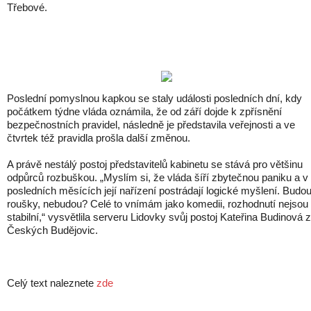
Třebové.
Poslední pomyslnou kapkou se staly události posledních dní, kdy
počátkem týdne vláda oznámila, že od září dojde k zpřísnění
bezpečnostních pravidel, následně je představila veřejnosti a ve
čtvrtek též pravidla prošla další změnou.
A právě nestálý postoj představitelů kabinetu se stává pro většinu
odpůrců rozbuškou. „Myslím si, že vláda šíří zbytečnou paniku a v
posledních měsících její nařízení postrádají logické myšlení. Budo
roušky, nebudou? Celé to vnímám jako komedii, rozhodnutí nejsou
stabilní,“ vysvětlila serveru Lidovky svůj postoj Kateřina Budinová z
Českých Budějovic.
Celý text naleznete
zde