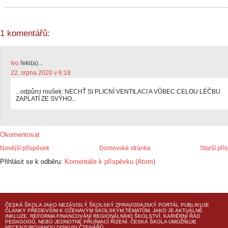
1 komentářů:
Ivo
řekl(a)...
22. srpna 2020 v 6:18
...odpůrci roušek: NECHŤ SI PLICNÍ VENTILACI A VŮBEC CELOU LÉČBU
ZAPLATÍ ZE SVÝHO...
Okomentovat
Novější příspěvek
Domovská stránka
Starší pří
Přihlásit se k odběru:
Komentáře k příspěvku (Atom)
ČESKÁ ŠKOLA
JAKO NEZÁVISLÝ ŠKOLSKÝ ZPRAVODAJSKÝ PORTÁL PUBLIKUJE
ČLÁNKY PŘEDEVŠÍM K OŽEHAVÝM ŠKOLSKÝM TÉMATŮM, JAKO JE AKTUÁLNĚ
INKLUZE, REFORMA FINANCOVÁNÍ REGIONÁLNÍHO ŠKOLSTVÍ, KARIÉRNÍ ŘÁD
PEDAGOGŮ, NEBO JEDNOTNÉ PŘIJÍMACÍ ŘÍZENÍ.
ČESKÁ ŠKOLA
UMOŽŇUJE
NECENZUROVANOU DISKUSI ČTENÁŘŮ.