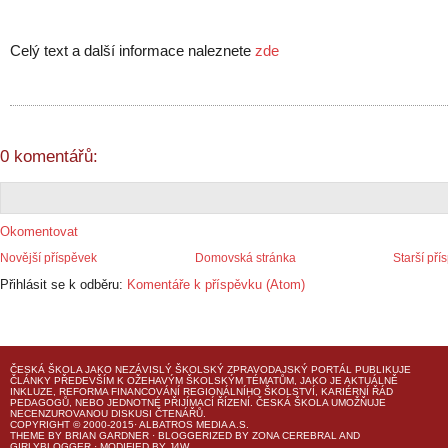
Celý text a další informace naleznete
zde
0 komentářů:
Okomentovat
Novější příspěvek
Domovská stránka
Starší pří
Přihlásit se k odběru:
Komentáře k příspěvku (Atom)
ČESKÁ ŠKOLA
JAKO NEZÁVISLÝ ŠKOLSKÝ ZPRAVODAJSKÝ PORTÁL PUBLIKUJE
ČLÁNKY PŘEDEVŠÍM K OŽEHAVÝM ŠKOLSKÝM TÉMATŮM, JAKO JE AKTUÁLNĚ
INKLUZE, REFORMA FINANCOVÁNÍ REGIONÁLNÍHO ŠKOLSTVÍ, KARIÉRNÍ ŘÁD
PEDAGOGŮ, NEBO JEDNOTNÉ PŘIJÍMACÍ ŘÍZENÍ.
ČESKÁ ŠKOLA
UMOŽŇUJE
NECENZUROVANOU DISKUSI ČTENÁŘŮ.
COPYRIGHT © 2000-2015· ALBATROS MEDIA A.S.
THEME
BY
BRIAN GARDNER
· BLOGGERIZED BY
ZONA CEREBRAL
AND
GIRLYBLOGGER
· MODIFIED BY
J4W