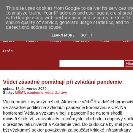
This site uses cookies from Google to deliver its services an
to analyze traffic. Your IP address and user-agent are shared
with Google along with performance and security metrics to
ensure quality of service, generate usage statistics, and to
detect and address abuse.
LEARN MORE
GOT IT
Zprávy
Názory
Inkluze
Pozvánky
MŠMT
Čtení
O nás
Vědci zásadně pomáhají při zvládání pandemie
sobota 18. července 2020
·
Štítky:
MŠMT
,
pandemie
,
věda
,
Zprávy
Výzkumníci z vysokých škol, Akademie věd ČR a dalších pracoviš
se zásadně podíleli na zvládnutí pandemie koronaviru v ČR. Na
konferenci Věda a výzkum v boji s pandemií se na tom shodli
ministři školství, zdravotnictví a průmyslu, obchodu a dopravy spol
s představiteli univerzit a Akademie věd. Do budoucna by měl proto
být výzkumný sektor považován za součást kritické infrastruktury