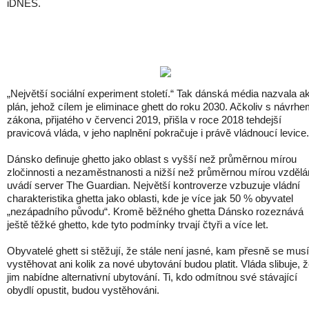
iDNES.
„Největší sociální experiment století.“ Tak dánská média nazvala a
plán, jehož cílem je eliminace ghett do roku 2030. Ačkoliv s návrh
zákona, přijatého v červenci 2019, přišla v roce 2018 tehdejší
pravicová vláda, v jeho naplnění pokračuje i právě vládnoucí levice.
Dánsko definuje ghetto jako oblast s vyšší než průměrnou mírou
zločinnosti a nezaměstnanosti a nižší než průměrnou mírou vzdělá
uvádí server The Guardian. Největší kontroverze vzbuzuje vládní
charakteristika ghetta jako oblasti, kde je více jak 50 % obyvatel
„nezápadního původu“. Kromě běžného ghetta Dánsko rozeznává
ještě těžké ghetto, kde tyto podmínky trvají čtyři a více let.
Obyvatelé ghett si stěžují, že stále není jasné, kam přesně se musí
vystěhovat ani kolik za nové ubytování budou platit. Vláda slibuje, 
jim nabídne alternativní ubytování. Ti, kdo odmítnou své stávající
obydlí opustit, budou vystěhováni.