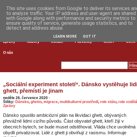
This site uses cookies from Google to deliver its services an
to analyze traffic. Your IP address and user-agent are shared
with Google along with performance and security metrics to
ensure quality of service, generate usage statistics, and to
detect and address abuse.
LEARN MORE
GOT IT
Zprávy
Názory
Inkluze
Pozvánky
MŠMT
Čtení
O nás
„Sociální experiment století“. Dánsko vystěhuje lidi
ghett, přemístí je jinam
neděle 26. července 2020
·
Štítky:
Dánsko
,
ghetto
,
migrace
,
multikulturní prostředí
,
role státu
,
role vzdělá
Zprávy
Dánsko spustilo ambiciózní plán na likvidaci ghett, obývaných
převážně lidmi cizího původu. Část obyvatel ghett, kteří žijí v
obecních bytech, se bude muset odstěhovat. Vláda chce uvolněná
obydlí privatizovat. Lidé z ghett ji obviňují z rasismu. Informuje