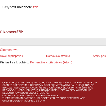
Celý text naleznete
zde
0 komentářů:
Okomentovat
Novější příspěvek
Domovská stránka
Starší pří
Přihlásit se k odběru:
Komentáře k příspěvku (Atom)
ČESKÁ ŠKOLA
JAKO NEZÁVISLÝ ŠKOLSKÝ ZPRAVODAJSKÝ PORTÁL PUBLIKUJE
ČLÁNKY PŘEDEVŠÍM K OŽEHAVÝM ŠKOLSKÝM TÉMATŮM, JAKO JE AKTUÁLNĚ
INKLUZE, REFORMA FINANCOVÁNÍ REGIONÁLNÍHO ŠKOLSTVÍ, KARIÉRNÍ ŘÁD
PEDAGOGŮ, NEBO JEDNOTNÉ PŘIJÍMACÍ ŘÍZENÍ.
ČESKÁ ŠKOLA
UMOŽŇUJE
NECENZUROVANOU DISKUSI ČTENÁŘŮ.
COPYRIGHT © 2000-2015· ALBATROS MEDIA A.S.
THEME
BY
BRIAN GARDNER
· BLOGGERIZED BY
ZONA CEREBRAL
AND
GIRLYBLOGGER
· MODIFIED BY
J4W