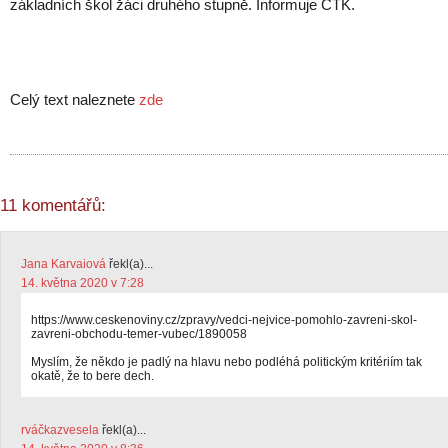
základních škol žáci druhého stupně. Informuje ČTK.
Celý text naleznete
zde
11 komentářů:
Jana Karvaiová
řekl(a)...
14. května 2020 v 7:28
https://www.ceskenoviny.cz/zpravy/vedci-nejvice-pomohlo-zavreni-skol-
zavreni-obchodu-temer-vubec/1890058
Myslím, že někdo je padlý na hlavu nebo podléhá politickým kritériím tak
okatě, že to bere dech.
rváčkazvesela
řekl(a)...