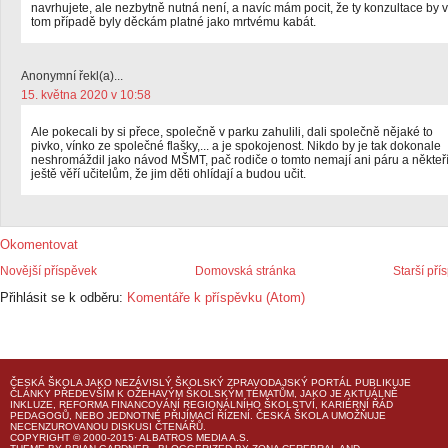
navrhujete, ale nezbytně nutná není, a navíc mám pocit, že ty konzultace by v
tom případě byly děckám platné jako mrtvému kabát.
Anonymní řekl(a)...
15. května 2020 v 10:58
Ale pokecali by si přece, společně v parku zahulili, dali společně nějaké to
pivko, vínko ze společné flašky,... a je spokojenost. Nikdo by je tak dokonale
neshromáždil jako návod MŠMT, pač rodiče o tomto nemají ani páru a někteř
ještě věří učitelům, že jim děti ohlídají a budou učit.
Okomentovat
Novější příspěvek
Domovská stránka
Starší pří
Přihlásit se k odběru:
Komentáře k příspěvku (Atom)
ČESKÁ ŠKOLA
JAKO NEZÁVISLÝ ŠKOLSKÝ ZPRAVODAJSKÝ PORTÁL PUBLIKUJE
ČLÁNKY PŘEDEVŠÍM K OŽEHAVÝM ŠKOLSKÝM TÉMATŮM, JAKO JE AKTUÁLNĚ
INKLUZE, REFORMA FINANCOVÁNÍ REGIONÁLNÍHO ŠKOLSTVÍ, KARIÉRNÍ ŘÁD
PEDAGOGŮ, NEBO JEDNOTNÉ PŘIJÍMACÍ ŘÍZENÍ.
ČESKÁ ŠKOLA
UMOŽŇUJE
NECENZUROVANOU DISKUSI ČTENÁŘŮ.
COPYRIGHT © 2000-2015· ALBATROS MEDIA A.S.