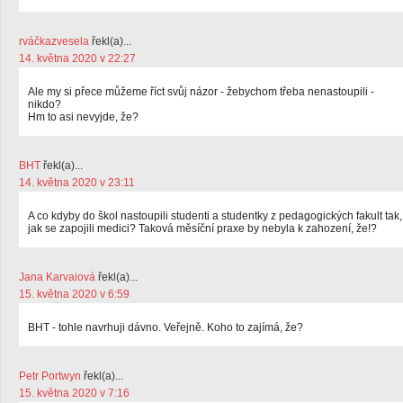
rváčkazvesela
řekl(a)...
14. května 2020 v 22:27
Ale my si přece můžeme říct svůj názor - žebychom třeba nenastoupili -
nikdo?
Hm to asi nevyjde, že?
BHT
řekl(a)...
14. května 2020 v 23:11
A co kdyby do škol nastoupili studenti a studentky z pedagogických fakult tak,
jak se zapojili medici? Taková měsíční praxe by nebyla k zahození, že!?
Jana Karvaiová
řekl(a)...
15. května 2020 v 6:59
BHT - tohle navrhuji dávno. Veřejně. Koho to zajímá, že?
Petr Portwyn
řekl(a)...
15. května 2020 v 7:16