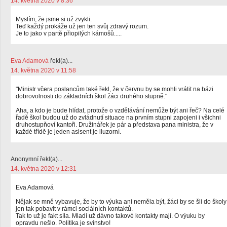
14. května 2020 v 8:36
Myslím, že jsme si už zvykli.
Teď každý prokáže už jen ten svůj zdravý rozum.
Je to jako v partě přiopilých kámošů.....
Eva Adamová
řekl(a)...
14. května 2020 v 11:58
"Ministr včera poslancům také řekl, že v červnu by se mohli vrátit na bázi
dobrovolnosti do základních škol žáci druhého stupně."
Aha, a kdo je bude hlídat, protože o vzdělávání nemůže být ani řeč? Na celé
řadě škol budou už do zvládnutí situace na prvním stupni zapojeni i všichni
druhostupňoví kantoři. Družinářek je pár a představa pana ministra, že v
každé třídě je jeden asisent je iluzorní.
Anonymní řekl(a)...
14. května 2020 v 12:31
Eva Adamová
Nějak se mně vybavuje, že by to výuka ani neměla být, žáci by se šli do školy
jen tak pobavit v rámci sociálních kontaktů.
Tak to už je fakt síla. Mladí už dávno takové kontakty mají. O výuku by
opravdu nešlo. Politika je svinstvo!