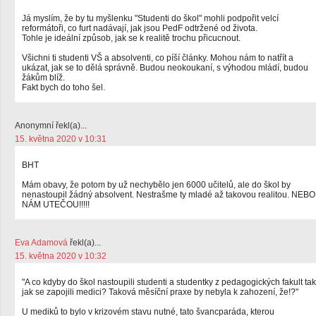
Já myslím, že by tu myšlenku "Studenti do škol" mohli podpořit velcí
reformátoři, co furt nadávají, jak jsou PedF odtržené od života.
Tohle je ideální způsob, jak se k realitě trochu přicucnout.
Všichni ti studenti VŠ a absolventi, co píší články. Mohou nám to natřít a
ukázat, jak se to dělá správně. Budou neokoukaní, s výhodou mládí, budou
žákům blíž.
Fakt bych do toho šel.
Anonymní řekl(a)...
15. května 2020 v 10:31
BHT
Mám obavy, že potom by už nechybělo jen 6000 učitelů, ale do škol by
nenastoupil žádný absolvent. Nestrašme ty mladé až takovou realitou. NEBO
NÁM UTEČOU!!!!!
Eva Adamová
řekl(a)...
15. května 2020 v 10:32
"A co kdyby do škol nastoupili studenti a studentky z pedagogických fakult tak
jak se zapojili medici? Taková měsíční praxe by nebyla k zahození, že!?"
U mediků to bylo v krizovém stavu nutné, tato švancparáda, kterou