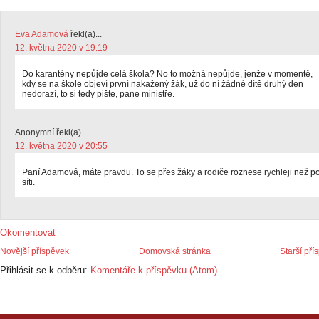
Eva Adamová
řekl(a)...
12. května 2020 v 19:19
Do karantény nepůjde celá škola? No to možná nepůjde, jenže v momentě,
kdy se na škole objeví první nakažený žák, už do ní žádné dítě druhý den
nedorazí, to si tedy pište, pane ministře.
Anonymní řekl(a)...
12. května 2020 v 20:55
Paní Adamová, máte pravdu. To se přes žáky a rodiče roznese rychleji než p
síti.
Okomentovat
Novější příspěvek
Domovská stránka
Starší pří
Přihlásit se k odběru:
Komentáře k příspěvku (Atom)