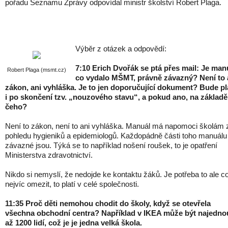
pořadu Seznamu Zprávy odpovídal ministr školství Robert Plaga.
Výběr z otázek a odpovědí:
7:10 Erich Dvořák se ptá přes mail: Je man
Robert Plaga (msmt.cz)
co vydalo MŠMT, právně závazný? Není to 
zákon, ani vyhláška. Je to jen doporučující dokument? Bude pla
i po skončení tzv. „nouzového stavu“, a pokud ano, na základě
čeho?
Není to zákon, není to ani vyhláška. Manuál má napomoci školám 
pohledu hygieniků a epidemiologů. Každopádně části toho manuálu
závazné jsou. Týká se to například nošení roušek, to je opatření
Ministerstva zdravotnictví.
Nikdo si nemyslí, že nedojde ke kontaktu žáků. Je potřeba to ale c
nejvíc omezit, to platí v celé společnosti.
11:35 Proč děti nemohou chodit do školy, když se otevřela
všechna obchodní centra? Například v IKEA může být najedno
až 1200 lidí, což je je jedna velká škola.