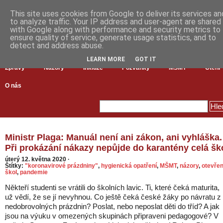
This site uses cookies from Google to deliver its services an
to analyze traffic. Your IP address and user-agent are shared
with Google along with performance and security metrics to
ensure quality of service, generate usage statistics, and to
detect and address abuse.
LEARN MORE
GOT IT
Zprávy
Názory
Inkluze
Pozvánky
MŠMT
Čtení
O nás
Ministr Plaga: Manuál není ani zákon, ani vyhláška.
Při prokázání nákazy nepůjde do karantény celá šk
úterý 12. května 2020
·
Štítky:
"koronavirové prázdniny"
,
hygienická opatření
,
MŠMT
,
názory
,
otevřen
škol
,
pandemie
Někteří studenti se vrátili do školních lavic. Ti, které čeká maturita,
už vědí, že se jí nevyhnou. Co ještě čeká české žáky po návratu z
nedobrovolných prázdnin? Poslat, nebo neposlat děti do tříd? A jak
jsou na výuku v omezených skupinách připraveni pedagogové? V