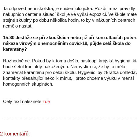
Ta odpověď není školská, je epidemiologická. Rozdíl mezi pravidly
nákupních center a situací škol je ve vyšší expozici. Ve škole máte
stejné skupiny po dobu několika hodin, to by v nákupních centrech
nemělo nastat.
15:30 Jestliže se při zkouškách nebo již při konzultacích potvr
nákaza virovým onemocněním covid-19, půjde celá škola do
karantény?
Rozhodně ne. Pokud by k tomu došlo, nastoupí krajská hygiena, kt
bude šetřit kontakty nakažených. Nemyslím si, že by to mělo
znamenat karanténu pro celou školu. Hygienici by zkrátka dohledáv
kontakty přesahující několik minut, i proto chceme výuku v menší
homogenních skupinách.
Celý text naleznete
zde
2 komentářů: