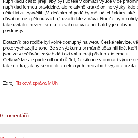
kupříkladu často přejí, aby byli učitelé v domácí výuce více přítomn
například formou pravidelné, ale relativně krátké online výuky, kde 
učitel látku vysvětlil. „V ideálním případě by měl učitel žákům také
dávat online zpětnou vazbu,“ uvádí dále zpráva. Rodiče by mnohdy
také uvítali omezení šíře a rozsahu učiva a nechali by jen hlavní
předměty.
Dotazník pro rodiče byl volně dostupný na webu České televize, vě
proto vycházejí z toho, že se výzkumu primárně účastnili lidé, kteří
jsou ve vzdělávání svých dětí aktivní a mají přístup k internetu.
Celkově lze ale podle odborníků říct, že situace v domácí výuce ne
tak kritická, jak by se mohlo z některých mediálních vyjádření zdát.
Zdroj:
Tisková zpráva MUNI
0 komentářů: