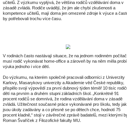
učitelů. Z výzkumu vyplývá, že většina rodičů vzdělávání doma v
zásadě zvládá. Rodiče uvádějí, že jim ale chybí zkušenosti a
kompetence učitelů, mají doma jen omezené zdroje k výuce a čast
by potřebovali trochu více času.
V rodinách často nastávají situace, že na jednom rodinném počítač
musí rodič vykonávat home-office a zároveň by na něm měla probí
výuka jednoho i více dětí.
Do výzkumu, na kterém společně pracovali odborníci z Univerzity
Karlovy, Masarykovy univerzity a Akademie věd České republiky,
přispělo svojí výpovědí za první dubnový týden téměř 10 tisíc rodič
dětí na prvním a druhém stupni základních škol. „Konkrétně 91
procent rodičů se domnívá, že rodina vzdělávání doma v zásadě
zvládá. Užitečnost současné práce vykonávané pro školu, tedy jak
jsou úkoly zadávány a co přesně se po dětech chce, hodnotí 75
procent kladně,“ stojí v závěrečné zprávě badatelů, mezi kterými b
Roman Švaříček z Filozofické fakulty MU.