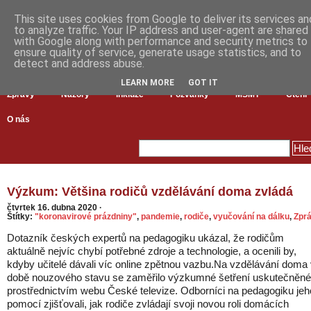
This site uses cookies from Google to deliver its services an
to analyze traffic. Your IP address and user-agent are shared
with Google along with performance and security metrics to
ensure quality of service, generate usage statistics, and to
detect and address abuse.
LEARN MORE
GOT IT
Zprávy
Názory
Inkluze
Pozvánky
MŠMT
Čtení
O nás
Výzkum: Většina rodičů vzdělávání doma zvládá
čtvrtek 16. dubna 2020
·
Štítky:
"koronavirové prázdniny"
,
pandemie
,
rodiče
,
vyučování na dálku
,
Zpr
Dotazník českých expertů na pedagogiku ukázal, že rodičům
aktuálně nejvíc chybí potřebné zdroje a technologie, a ocenili by,
kdyby učitelé dávali víc online zpětnou vazbu.Na vzdělávání doma
době nouzového stavu se zaměřilo výzkumné šetření uskutečněné
prostřednictvím webu České televize. Odborníci na pedagogiku jeh
pomocí zjišťovali, jak rodiče zvládají svoji novou roli domácích