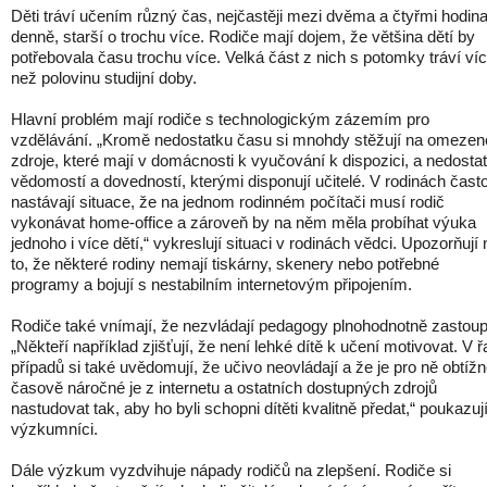
Děti tráví učením různý čas, nejčastěji mezi dvěma a čtyřmi hodin
denně, starší o trochu více. Rodiče mají dojem, že většina dětí by
potřebovala času trochu více. Velká část z nich s potomky tráví ví
než polovinu studijní doby.
Hlavní problém mají rodiče s technologickým zázemím pro
vzdělávání. „Kromě nedostatku času si mnohdy stěžují na omezen
zdroje, které mají v domácnosti k vyučování k dispozici, a nedosta
vědomostí a dovedností, kterými disponují učitelé. V rodinách čast
nastávají situace, že na jednom rodinném počítači musí rodič
vykonávat home-office a zároveň by na něm měla probíhat výuka
jednoho i více dětí,“ vykreslují situaci v rodinách vědci. Upozorňují 
to, že některé rodiny nemají tiskárny, skenery nebo potřebné
programy a bojují s nestabilním internetovým připojením.
Rodiče také vnímají, že nezvládají pedagogy plnohodnotně zastoupi
„Někteří například zjišťují, že není lehké dítě k učení motivovat. V 
případů si také uvědomují, že učivo neovládají a že je pro ně obtížn
časově náročné je z internetu a ostatních dostupných zdrojů
nastudovat tak, aby ho byli schopni dítěti kvalitně předat,“ poukazuj
výzkumníci.
Dále výzkum vyzdvihuje nápady rodičů na zlepšení. Rodiče si