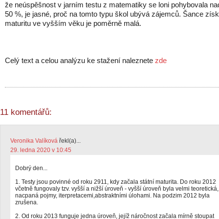
že neúspěšnost v jarním testu z matematiky se loni pohybovala na
50 %, je jasné, proč na tomto typu škol ubývá zájemců. Šance získ
maturitu ve vyšším věku je poměrně malá.
Celý text a celou analýzu ke stažení naleznete
zde
11 komentářů:
Veronika Valíková
řekl(a)...
29. ledna 2020 v 10:45
Dobrý den...
1. Testy jsou povinné od roku 2911, kdy začala státní maturita. Do roku 2012
včetně fungovaly tzv. vyšší a nižší úroveň - vyšší úroveň byla velmi teoretická,
nacpaná pojmy, iterpretacemi,abstraktními úlohami. Na podzim 2012 byla
zrušena.
2. Od roku 2013 funguje jedna úroveň, jejíž náročnost začala mírně stoupat