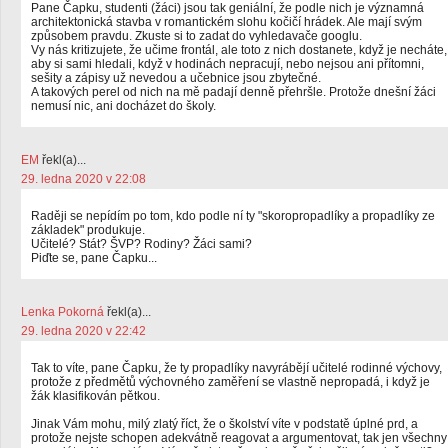
Pane Čapku, studenti (žáci) jsou tak geniální, že podle nich je významná
architektonická stavba v romantickém slohu kočičí hrádek. Ale mají svým
způsobem pravdu. Zkuste si to zadat do vyhledavače googlu.
Vy nás kritizujete, že učime frontál, ale toto z nich dostanete, když je necháte,
aby si sami hledali, když v hodinách nepracují, nebo nejsou ani přítomni,
sešity a zápisy už nevedou a učebnice jsou zbytečné.
A takových perel od nich na mě padají denně přehršle. Protože dnešní žáci
nemusí nic, ani docházet do školy.
EM
řekl(a)...
29. ledna 2020 v 22:08
Raději se nepídím po tom, kdo podle ní ty "skoropropadlíky a propadlíky ze
základek" produkuje.
Učitelé? Stát? ŠVP? Rodiny? Žáci sami?
Piďte se, pane Čapku...
Lenka Pokorná
řekl(a)...
29. ledna 2020 v 22:42
Tak to víte, pane Čapku, že ty propadlíky navyrábějí učitelé rodinné výchovy,
protože z předmětů výchovného zaměření se vlastně nepropadá, i když je
žák klasifikován pětkou.
Jinak Vám mohu, milý zlatý říct, že o školství víte v podstatě úplné prd, a
protože nejste schopen adekvátně reagovat a argumentovat, tak jen všechny