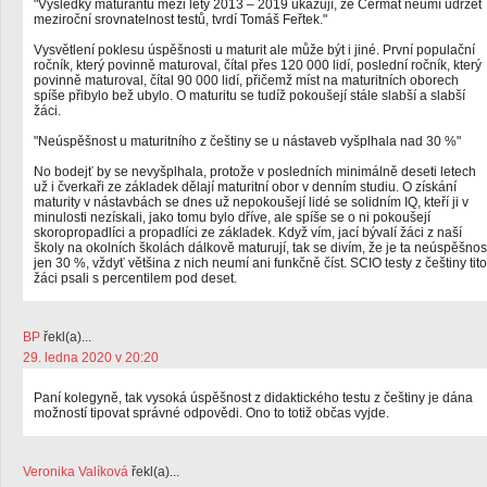
"Výsledky maturantů mezi lety 2013 – 2019 ukazují, že Cermat neumí udržet
meziroční srovnatelnost testů, tvrdí Tomáš Feřtek."
Vysvětlení poklesu úspěšnosti u maturit ale může být i jiné. První populační
ročník, který povinně maturoval, čítal přes 120 000 lidí, poslední ročník, který
povinně maturoval, čítal 90 000 lidí, přičemž míst na maturitních oborech
spíše přibylo bež ubylo. O maturitu se tudíž pokoušejí stále slabší a slabší
žáci.
"Neúspěšnost u maturitního z češtiny se u nástaveb vyšplhala nad 30 %"
No bodejť by se nevyšplhala, protože v posledních minimálně deseti letech
už i čverkaři ze základek dělají maturitní obor v denním studiu. O získání
maturity v nástavbách se dnes už nepokoušejí lidé se solidním IQ, kteří ji v
minulosti nezískali, jako tomu bylo dříve, ale spíše se o ni pokoušejí
skoropropadlíci a propadlíci ze základek. Když vím, jací bývalí žáci z naší
školy na okolních školách dálkově maturují, tak se divím, že je ta neúspěšnos
jen 30 %, vždyť většina z nich neumí ani funkčně číst. SCIO testy z češtiny tito
žáci psali s percentilem pod deset.
BP
řekl(a)...
29. ledna 2020 v 20:20
Paní kolegyně, tak vysoká úspěšnost z didaktického testu z češtiny je dána
možností tipovat správné odpovědi. Ono to totiž občas vyjde.
Veronika Valíková
řekl(a)...