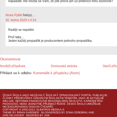
napadáte. Ale nezdá se Vám, že jste přece jen už překročil míru slušnosti?
Nicka Pytlik
řekl(a)...
30. ledna 2020 v 0:33
Raději se nepídím
Proč taky....
Jeden každý propadlík je producentem jednoho propadlíka.
Okomentovat
Novější příspěvek
Domovská stránka
Starší pří
Přihlásit se k odběru:
Komentáře k příspěvku (Atom)
ČESKÁ ŠKOLA
JAKO NEZÁVISLÝ ŠKOLSKÝ ZPRAVODAJSKÝ PORTÁL PUBLIKUJE
ČLÁNKY PŘEDEVŠÍM K OŽEHAVÝM ŠKOLSKÝM TÉMATŮM, JAKO JE AKTUÁLNĚ
INKLUZE, REFORMA FINANCOVÁNÍ REGIONÁLNÍHO ŠKOLSTVÍ, KARIÉRNÍ ŘÁD
PEDAGOGŮ, NEBO JEDNOTNÉ PŘIJÍMACÍ ŘÍZENÍ.
ČESKÁ ŠKOLA
UMOŽŇUJE
NECENZUROVANOU DISKUSI ČTENÁŘŮ.
COPYRIGHT © 2000-2015· ALBATROS MEDIA A.S.
THEME
BY
BRIAN GARDNER
· BLOGGERIZED BY
ZONA CEREBRAL
AND
GIRLYBLOGGER
· MODIFIED BY
J4W