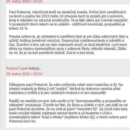
29. ledna 2020 v 20:20
Paní Pokorná, náročnost testů se skutečně zvedla. Počet úloh zaměřených
na teorii a pojmy šel 2015 nebo 16 (musela bych to projet) asi o polovinu,
texty k otázkám se výrazně prodloužily. To je fakt, který ani Cermat nepopřel.
V posledních třech letech se to ustálilo - obtížnost nevzrůstá, propadlíků je
kolem 10 %.
Pravda ovšem je, je vzhledem k zaměření úloh je pro žáky odborných škol a
učilišť čeština poměrně náročná. Doporučuji rozkliknout testy a odměřit si
čas. Žvanění o tom, jak se nám maturanti neučí, je dost zbytečné. Loni jsem
dřela na maturu kamarádčina syna z odborné školy, několik víkendů. Zdálo
se mi, že je na tom poměrně slušně. Dal to o dva body.
Robert Čapek
řekl(a)...
29. ledna 2020 v 20:24
Děkujeme paní Pokorné, že nám ozřejmila vztah mezi maturitou a IQ. Na
získání maturity je třeba ji mít "solidní". Možná by dokonce navrhla před
maturitou ji změřit a ty bez solidních hodnot k ní ani nepouštět.
Raději se nepídím po tom, kdo podle ní ty "skoropropadlíky a propadlíky ze
základek" produkuje. Člověk by řekl, že školy a učitelé v nich, ale jistě se od
paní Pokorné dozvíme, že na vině je jejich "nesolidní IQ". Za chvíli nám tady
bude rozvíjet nějaké zajímavé rasové teorie a už budeme v USA v
osmdesátých letech "bojů o křivku" (myšleno křivku IQ), o čemž ovšem paní
Pokorná neví nic.