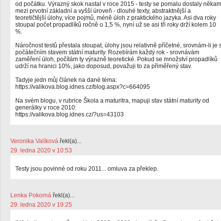
od počátku. Výrazný skok nastal v roce 2015 - testy se pomalu dostaly něka
mezi prvotní základní a vyšší úroveň - dlouhé texty, abstraktnější a
teoretičtější úlohy, více pojmů, méně úloh z praktického jazyka. Asi dva roky
stoupal počet propadlíků ročně o 1,5 %, nyní už se asi tři roky drží kolem 10
%.
Náročnost testů přestala stoupat, úlohy jsou relativně příčetné, srovnám-li je 
počátečním stavem státní maturity. Rozebírám každý rok - srovnávám
zaměření úloh, počítám ty výrazně teoretické. Pokud se množství propadlíků
udrží na hranici 10%, jako doposud, považuji to za přiměřený stav.
Tadyje jedn můj článek na dané téma:
https://valikova.blog.idnes.cz/blog.aspx?c=664095
Na svém blogu, v rubrice Škola a maturitra, mapuji stav státní maturity od
generálky v roce 2010:
https://valikova.blog.idnes.cz/?us=43103
Veronika Valíková
řekl(a)...
29. ledna 2020 v 10:53
Testy jsou povinné od roku 2011... omluva za překlep.
Lenka Pokorná
řekl(a)...
29. ledna 2020 v 19:25