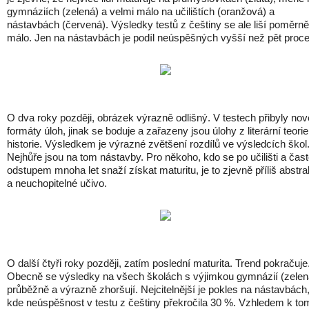
gymnáziích (zelená) a velmi málo na učilištích (oranžová) a
nástavbách (červená). Výsledky testů z češtiny se ale liší poměrně
málo. Jen na nástavbách je podíl neúspěšných vyšší než pět proce
O dva roky později, obrázek výrazně odlišný. V testech přibyly nov
formáty úloh, jinak se boduje a zařazeny jsou úlohy z literární teorie
historie. Výsledkem je výrazné zvětšení rozdílů ve výsledcích škol
Nejhůře jsou na tom nástavby. Pro někoho, kdo se po učilišti a čast
odstupem mnoha let snaží získat maturitu, je to zjevně příliš abstra
a neuchopitelné učivo.
O další čtyři roky později, zatím poslední maturita. Trend pokračuje
Obecně se výsledky na všech školách s výjimkou gymnázií (zelen
průběžně a výrazně zhoršují. Nejcitelnější je pokles na nástavbách
kde neúspěšnost v testu z češtiny překročila 30 %. Vzhledem k to