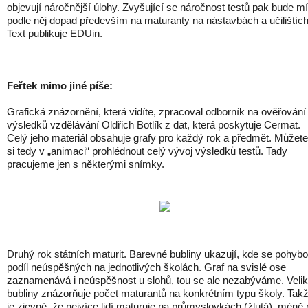
objevují náročnější úlohy. Zvyšující se náročnost testů pak bude mí
podle něj dopad především na maturanty na nástavbách a učilištích
Text publikuje EDUin.
Feřtek mimo jiné píše:
Grafická znázornění, která vidíte, zpracoval odborník na ověřování
výsledků vzdělávání Oldřich Botlík z dat, která poskytuje Cermat.
Celý jeho materiál obsahuje grafy pro každý rok a předmět. Můžete
si tedy v „animaci“ prohlédnout celý vývoj výsledků testů. Tady
pracujeme jen s některými snímky.
Druhý rok státních maturit. Barevné bubliny ukazují, kde se pohybo
podíl neúspěšných na jednotlivých školách. Graf na svislé ose
zaznamenává i neúspěšnost u slohů, tou se ale nezabýváme. Velik
bubliny znázorňuje počet maturantů na konkrétním typu školy. Tak
je zjevné, že nejvíce lidí maturuje na průmyslovkách (žlutá), méně 