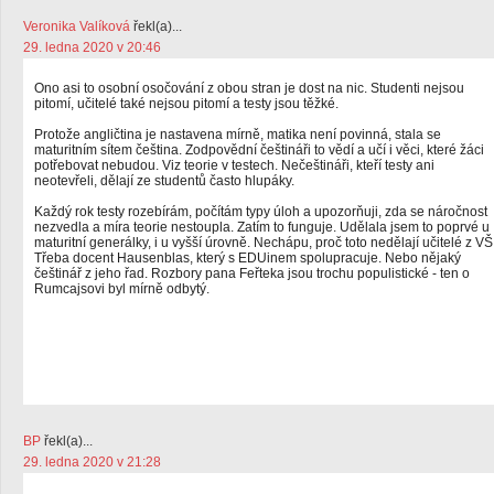
Veronika Valíková
řekl(a)...
29. ledna 2020 v 20:46
Ono asi to osobní osočování z obou stran je dost na nic. Studenti nejsou
pitomí, učitelé také nejsou pitomí a testy jsou těžké.
Protože angličtina je nastavena mírně, matika není povinná, stala se
maturitním sítem čeština. Zodpovědní češtináři to vědí a učí i věci, které žáci
potřebovat nebudou. Viz teorie v testech. Nečeštináři, kteří testy ani
neotevřeli, dělají ze studentů často hlupáky.
Každý rok testy rozebírám, počítám typy úloh a upozorňuji, zda se náročnost
nezvedla a míra teorie nestoupla. Zatím to funguje. Udělala jsem to poprvé u
maturitní generálky, i u vyšší úrovně. Nechápu, proč toto nedělají učitelé z VŠ
Třeba docent Hausenblas, který s EDUinem spolupracuje. Nebo nějaký
češtinář z jeho řad. Rozbory pana Feřteka jsou trochu populistické - ten o
Rumcajsovi byl mírně odbytý.
BP
řekl(a)...
29. ledna 2020 v 21:28