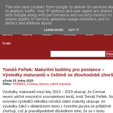
This site uses cookies from Google to deliver its services an
to analyze traffic. Your IP address and user-agent are shared
with Google along with performance and security metrics to
ensure quality of service, generate usage statistics, and to
detect and address abuse.
LEARN MORE
GOT IT
Zprávy
Názory
Inkluze
Pozvánky
MŠMT
Čtení
O nás
Tomáš Feřtek: Maturitní bubliny pro poslance –
Výsledky maturantů v češtině se dlouhodobě zhorš
středa 29. ledna 2020
·
Štítky:
CERMAT
,
čeština
,
názory
,
státní maturita
Výsledky maturantů mezi lety 2013 – 2019 ukazují, že Cermat
neumí udržet meziroční srovnatelnost testů, tvrdí Tomáš Feřtek. N
srovnání výsledků několika ročníků státní maturity ukazuje, že
výsledky žáků v didaktickém testu z českého jazyka se průběžně
zhoršují, což je pravděpodobně důsledkem toho, že se v testu