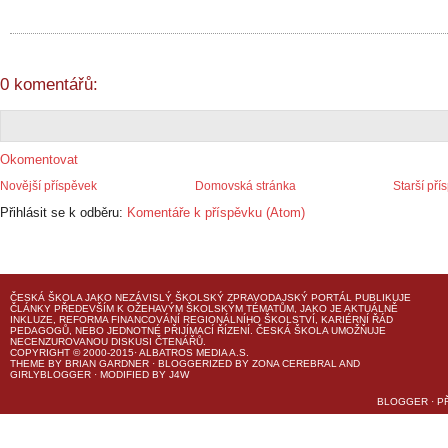
0 komentářů:
Okomentovat
Novější příspěvek
Domovská stránka
Starší pří
Přihlásit se k odběru:
Komentáře k příspěvku (Atom)
ČESKÁ ŠKOLA
JAKO NEZÁVISLÝ ŠKOLSKÝ ZPRAVODAJSKÝ PORTÁL PUBLIKUJE
ČLÁNKY PŘEDEVŠÍM K OŽEHAVÝM ŠKOLSKÝM TÉMATŮM, JAKO JE AKTUÁLNĚ
INKLUZE, REFORMA FINANCOVÁNÍ REGIONÁLNÍHO ŠKOLSTVÍ, KARIÉRNÍ ŘÁD
PEDAGOGŮ, NEBO JEDNOTNÉ PŘIJÍMACÍ ŘÍZENÍ.
ČESKÁ ŠKOLA
UMOŽŇUJE
NECENZUROVANOU DISKUSI ČTENÁŘŮ.
COPYRIGHT © 2000-2015· ALBATROS MEDIA A.S.
THEME
BY
BRIAN GARDNER
· BLOGGERIZED BY
ZONA CEREBRAL
AND
GIRLYBLOGGER
· MODIFIED BY
J4W
BLOGGER
·
P