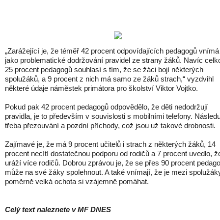
„Zarážející je, že téměř 42 procent odpovídajících pedagogů vnímá
jako problematické dodržování pravidel ze strany žáků. Navíc celk
25 procent pedagogů souhlasí s tím, že se žáci bojí některých
spolužáků, a 9 procent z nich má samo ze žáků strach,“ vyzdvihl
některé údaje náměstek primátora pro školství Viktor Vojtko.
Pokud pak 42 procent pedagogů odpovědělo, že děti nedodržují
pravidla, je to především v souvislosti s mobilními telefony. Násled
třeba přezouvání a pozdní příchody, což jsou už takové drobnosti.
Zajímavé je, že má 9 procent učitelů i strach z některých žáků, 14
procent necítí dostatečnou podporu od rodičů a 7 procent uvedlo, že
uráží více rodičů. Dobrou zprávou je, že se přes 90 procent pedag
může na své žáky spolehnout. A také vnímají, že je mezi spolužák
poměrně velká ochota si vzájemně pomáhat.
Celý text naleznete v MF DNES