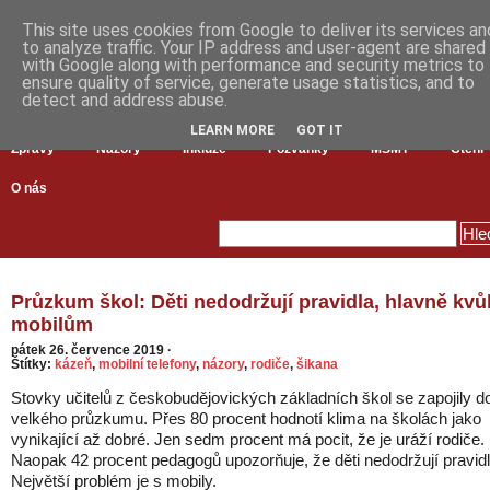
This site uses cookies from Google to deliver its services an
to analyze traffic. Your IP address and user-agent are shared
with Google along with performance and security metrics to
ensure quality of service, generate usage statistics, and to
detect and address abuse.
LEARN MORE
GOT IT
Zprávy
Názory
Inkluze
Pozvánky
MŠMT
Čtení
O nás
Průzkum škol: Děti nedodržují pravidla, hlavně kvůl
mobilům
pátek 26. července 2019
·
Štítky:
kázeň
,
mobilní telefony
,
názory
,
rodiče
,
šikana
Stovky učitelů z českobudějovických základních škol se zapojily d
velkého průzkumu. Přes 80 procent hodnotí klima na školách jako
vynikající až dobré. Jen sedm procent má pocit, že je uráží rodiče.
Naopak 42 procent pedagogů upozorňuje, že děti nedodržují pravidl
Největší problém je s mobily.