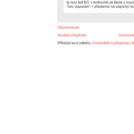
ty noci teď frčí: v knihovně,ve škole,v muze
"noc úsporám" = přejdeme na úsporný rež
Okomentovat
Novější příspěvek
Domovská
Přihlásit se k odběru:
Komentáře k příspěvku (