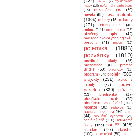
(222)
myšlenkové
mládež
(2)
mapy
(10)
neformální vzdělávání
nezaměstnanost
(26)
(15)
nová maturita
novela
(69)
(1305)
odkazy
odbory
(45)
(271)
ombudsman
(40)
online
(174)
open source
(23)
otevřený dopis
(42)
pedagogicko-psychologické
poradny
(41)
petice
(19)
polemika
(1885)
pozvánky
(1810)
praktické školy
(25)
prezentace
(66)
profese
učitele
(50)
prognózy
(16)
projekt
(506)
program
(64)
projekty
(231)
práce s
právní
talenty
(37)
poradna
(339)
průzkum
(53)
přednáška
(27)
předškolní ročník
(75)
předškolní vzdělávání
(103)
recenze
(30)
redakce
(16)
regionální školství
(94)
satira
(44)
sexuální výchova
(21)
sociální sítě
(110)
soukromé
soutěž
(498)
školy
(165)
standard
(127)
statistika
(100)
stravování
(50)
studie