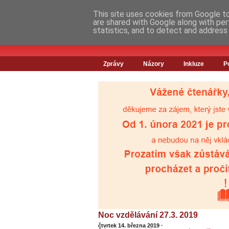
This site uses cookies from Google to 
are shared with Google along with per
statistics, and to detect and address
Zprávy
Názory
Inkluze
P
Noc vzdělávání 27.3. 2019
čtvrtek 14. března 2019
·