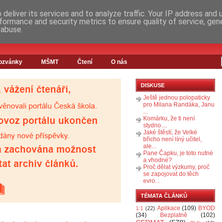
deliver its services and to analyze traffic. Your IP address and
formance and security metrics to ensure quality of service, ge
 abuse.
ozvánky
MŠMT
Čtení
O nás
DISKUSE
Ještě jednou polopaticky
pro Milana Randáka, Janu
...
Komárku, že ti není
stydno....
Jaké štěstí, že Velké
břicho není líný učitel,
ale...
Pane Čapku, je toto nutné
a vhodné?
Proč dělat výzkumy, proč
se zapojovat do těch
evro...
TÉMATA ČLÁNKŮ
Aplikace
(109)
BYOD
1:1
(22)
(34)
Bezplatně
(102)