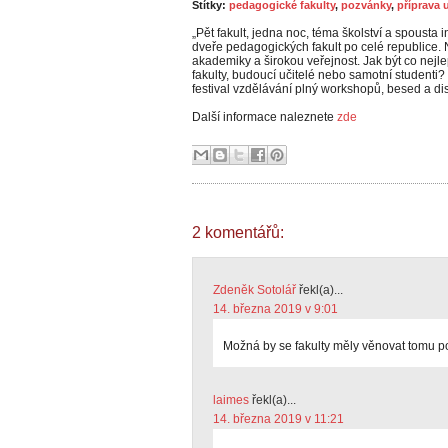
Štítky:
pedagogické fakulty
,
pozvánky
,
příprava 
„Pět fakult, jedna noc, téma školství a spousta 
dveře pedagogických fakult po celé republice. Ne
akademiky a širokou veřejnost. Jak být co nejl
fakulty, budoucí učitelé nebo samotní studenti? 
festival vzdělávání plný workshopů, besed a di
Další informace naleznete
zde
2 komentářů:
Zdeněk Sotolář
řekl(a)...
14. března 2019 v 9:01
Možná by se fakulty měly věnovat tomu 
laimes
řekl(a)...
14. března 2019 v 11:21