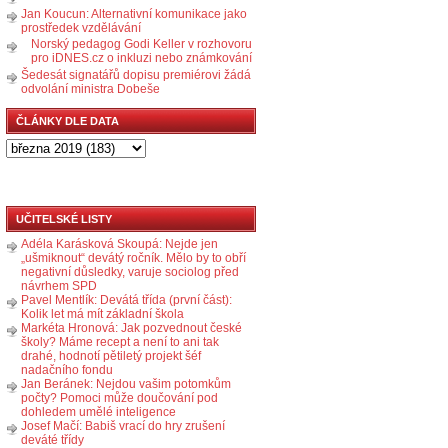
Jan Koucun: Alternativní komunikace jako
prostředek vzdělávání
Norský pedagog Godi Keller v rozhovoru
pro iDNES.cz o inkluzi nebo známkování
Šedesát signatářů dopisu premiérovi žádá
odvolání ministra Dobeše
ČLÁNKY DLE DATA
UČITELSKÉ LISTY
Adéla Karásková Skoupá: Nejde jen
„ušmiknout“ devátý ročník. Mělo by to obří
negativní důsledky, varuje sociolog před
návrhem SPD
Pavel Mentlík: Devátá třída (první část):
Kolik let má mít základní škola
Markéta Hronová: Jak pozvednout české
školy? Máme recept a není to ani tak
drahé, hodnotí pětiletý projekt šéf
nadačního fondu
Jan Beránek: Nejdou vašim potomkům
počty? Pomoci může doučování pod
dohledem umělé inteligence
Josef Mačí: Babiš vrací do hry zrušení
deváté třídy