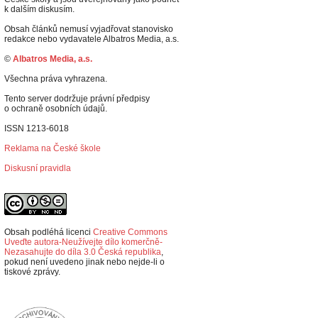
k dalším diskusím.
Obsah článků nemusí vyjadřovat stanovisko
redakce nebo vydavatele Albatros Media, a.s.
©
Albatros Media, a.s.
Všechna práva vyhrazena.
Tento server dodržuje právní předpisy
o ochraně osobních údajů.
ISSN 1213-6018
Reklama na České škole
Diskusní pravidla
Obsah podléhá licenci
Creative Commons
Uveďte autora-Neužívejte dílo komerčně-
Nezasahujte do díla 3.0 Česká republika
,
p
okud není uvedeno jinak nebo nejde-li o
tiskové zprávy.