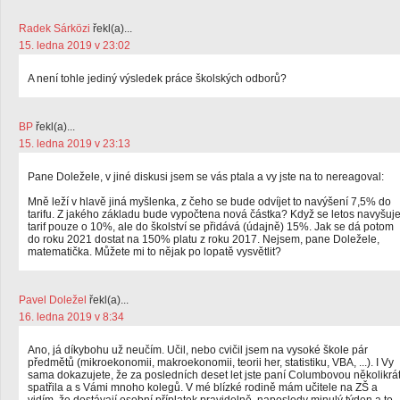
Radek Sárközi
řekl(a)...
15. ledna 2019 v 23:02
A není tohle jediný výsledek práce školských odborů?
BP
řekl(a)...
15. ledna 2019 v 23:13
Pane Doležele, v jiné diskusi jsem se vás ptala a vy jste na to nereagoval:
Mně leží v hlavě jiná myšlenka, z čeho se bude odvíjet to navýšení 7,5% do
tarifu. Z jakého základu bude vypočtena nová částka? Když se letos navyšuj
tarif pouze o 10%, ale do školství se přidává (údajně) 15%. Jak se dá potom
do roku 2021 dostat na 150% platu z roku 2017. Nejsem, pane Doležele,
matematička. Můžete mi to nějak po lopatě vysvětlit?
Pavel Doležel
řekl(a)...
16. ledna 2019 v 8:34
Ano, já díkybohu už neučím. Učil, nebo cvičil jsem na vysoké škole pár
předmětů (mikroekonomii, makroekonomii, teorii her, statistiku, VBA, ...). I Vy
sama dokazujete, že za posledních deset let jste paní Columbovou několikrá
spatřila a s Vámi mnoho kolegů. V mé blízké rodině mám učitele na ZŠ a