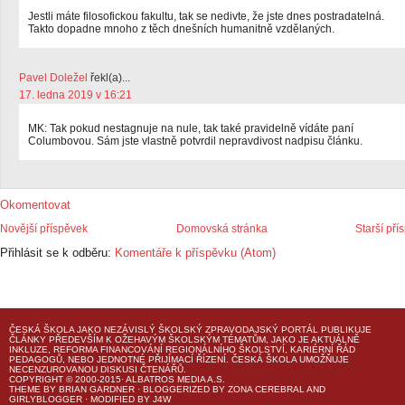
Jestli máte filosofickou fakultu, tak se nedivte, že jste dnes postradatelná.
Takto dopadne mnoho z těch dnešních humanitně vzdělaných.
Pavel Doležel
řekl(a)...
17. ledna 2019 v 16:21
MK: Tak pokud nestagnuje na nule, tak také pravidelně vídáte paní
Columbovou. Sám jste vlastně potvrdil nepravdivost nadpisu článku.
Okomentovat
Novější příspěvek
Domovská stránka
Starší pří
Přihlásit se k odběru:
Komentáře k příspěvku (Atom)
ČESKÁ ŠKOLA
JAKO NEZÁVISLÝ ŠKOLSKÝ ZPRAVODAJSKÝ PORTÁL PUBLIKUJE
ČLÁNKY PŘEDEVŠÍM K OŽEHAVÝM ŠKOLSKÝM TÉMATŮM, JAKO JE AKTUÁLNĚ
INKLUZE, REFORMA FINANCOVÁNÍ REGIONÁLNÍHO ŠKOLSTVÍ, KARIÉRNÍ ŘÁD
PEDAGOGŮ, NEBO JEDNOTNÉ PŘIJÍMACÍ ŘÍZENÍ.
ČESKÁ ŠKOLA
UMOŽŇUJE
NECENZUROVANOU DISKUSI ČTENÁŘŮ.
COPYRIGHT © 2000-2015· ALBATROS MEDIA A.S.
THEME
BY
BRIAN GARDNER
· BLOGGERIZED BY
ZONA CEREBRAL
AND
GIRLYBLOGGER
· MODIFIED BY
J4W