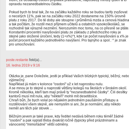
vidím, že dostávají osobní příplatek pravidelně, naposledy minulý týden a to
opravdu nezanedbatelnou částku.
Pokud bych to bral tak, že na začátku každého roku se budou tarify zvyšovat
o necelých 11%, pak se na začátku roku 2022 dostaneme na 150% úrovně
platu z roku 2017. Do té doby ale stoupne i průměrná mzda a cenová hladin
a tak počítám, že rozdíl mezi příjmem učitelů a ostatních vysokoškoláků, se
rozhodně tak výrazně nezmění. Nerozumím moc tomu, na co přesně se ptáte
Konstantní procentní navyšování platu ze základu z předchozího roku je
stejné jako složené úročení, tedy (1+x%)^t, kde t je počet navyšování a x% je
počet procent každého jednotlivého navýšení. Pro tajnýho a spol.: ^ je znak
pro umocňování.
poste.restante
řekl(a)...
16. ledna 2019 v 9:16
Otázka je, pane Doležele, jestli je příklad Vašich blízkých typický, běžný, neb
výjimečný.
Například já mám v kolonce "osobní" už x let naprostou nulu.
A se mnou je to stejné u naprosté většiny kolegů na školách v širokém okolí.
Kromě několika, kteří tam mají právě ty "nezanedbatelné částky". Čili desítky
kantorů musí mít nula, aby "někteří" mohli mít desetitisíce.
Chraň bůh, že bych volal po nějakém jednotném paušálním přístupu a
rozdělování všem stejně, ale nemyslím si ani, že je normální, aby někdo
neměl ani těch pár stovek ...
Běžným jevem je také praxe, kdy ředitel nedává během roku téměř žádné
"osobní" a pak vyplatí třeba dvakrát ročně (typicky před prázdninami a
vánocemi) "mimořádné" větší odměny.