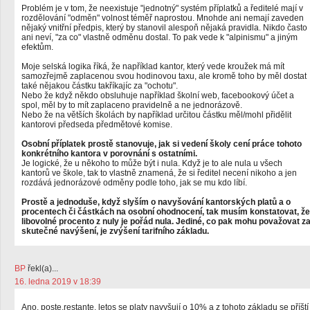
Problém je v tom, že neexistuje "jednotný" systém příplatků a ředitelé mají v
rozdělování "odměn" volnost téměř naprostou. Mnohde ani nemají zaveden
nějaký vnitřní předpis, který by stanovil alespoň nějaká pravidla. Nikdo často
ani neví, "za co" vlastně odměnu dostal. To pak vede k "alpinismu" a jiným
efektům.
Moje selská logika říká, že například kantor, který vede kroužek má mít
samozřejmě zaplacenou svou hodinovou taxu, ale kromě toho by měl dostat
také nějakou částku takříkajíc za "ochotu".
Nebo že když někdo obsluhuje například školní web, facebookový účet a
spol, měl by to mít zaplaceno pravidelně a ne jednorázově.
Nebo že na větších školách by například určitou částku měl/mohl přidělit
kantorovi předseda předmětové komise.
Osobní příplatek prostě stanovuje, jak si vedení školy cení práce tohoto
konkrétního kantora v porovnání s ostatními.
Je logické, že u někoho to může být i nula. Když je to ale nula u všech
kantorů ve škole, tak to vlastně znamená, že si ředitel necení nikoho a jen
rozdává jednorázové odměny podle toho, jak se mu kdo líbí.
Prostě a jednoduše, když slyším o navyšování kantorských platů a o
procentech či částkách na osobní ohodnocení, tak musím konstatovat, že
libovolné procento z nuly je pořád nula. Jediné, co pak mohu považovat z
skutečné navýšení, je zvýšení tarifního základu.
BP
řekl(a)...
16. ledna 2019 v 18:39
Ano, poste.restante, letos se platy navyšují o 10% a z tohoto základu se příští