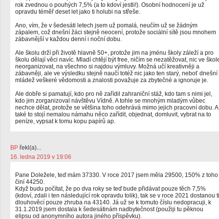
rok zvednou o pouhých 7,5% (a to kdoví jestli!). Osobní hodnocení je už
opravdu téměř deset let jako ti holubi na střeše.
Ano, vím, že v šedesáti letech jsem už pomalá, neučím už se žádným
zápalem, což dnešní žáci stejně neocení, protože sociální sítě jsou mnohem
zábavnější v každou denní i noční dobu.
Ale školu drží při životě hlavně 50+, protože jim na jménu školy záleží a pro
školu dělají věci navíc. Mladí chtějí být free, ničím se nezatěžovat, nic ve škol
neorganizovat, na všechno si najdou výmluvy. Možná učí kreativněji a
zábavněji, ale ve výsledku stejně naučí totéž nic jako ten starý, neboť dnešní
mládež veškeré vědomosti a znalosti považuje za zbytečné a ignoruje je.
Ale dobře si pamatují, kdo pro ně zařídil zahraniční stáž, kdo tam s nimi jel,
kdo jim zorganizoval návštěvu Vídně. A tohle se mnohým mladým vůbec
nechce dělat, protože se většina toho odehrává mimo jejich pracovní dobu. A
také to stojí nemalou námahu něco zařídit, objednat, domluvit, vybrat na to
peníze, vypsat k tomu kopu papírů ap.
BP
řekl(a)...
16. ledna 2019 v 19:06
Pane Doležele, teď mám 37330. V roce 2017 jsem měla 29500, 150% z toho
činí 44250.
Když budu počítat, že po dva roky se teď bude přidávat pouze těch 7,5%
(kdoví, zdali i ten následující rok opravdu tolik), tak se v roce 2021 dostanou t
dlouhověcí pouze zhruba na 43140. Já už se k tomuto číslu nedopracuji, k
31.1.2019 jsem dostala k šedesátinám nadbytečnost (použiji tu pěknou
elipsu od anonymního autora jiného příspěvku).