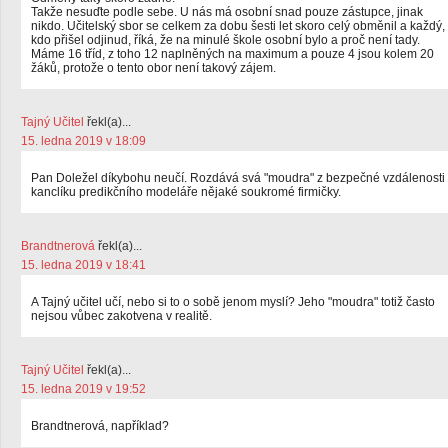
Takže nesuďte podle sebe. U nás má osobní snad pouze zástupce, jinak
nikdo. Učitelský sbor se celkem za dobu šesti let skoro celý obměnil a každý,
kdo přišel odjinud, říká, že na minulé škole osobní bylo a proč není tady.
Máme 16 tříd, z toho 12 naplněných na maximum a pouze 4 jsou kolem 20
žáků, protože o tento obor není takový zájem.
Tajný Učitel
řekl(a)...
15. ledna 2019 v 18:09
Pan Doležel díkybohu neučí. Rozdává svá "moudra" z bezpečné vzdálenosti
kanclíku predikčního modeláře nějaké soukromé firmičky.
Brandtnerová
řekl(a)...
15. ledna 2019 v 18:41
A Tajný učitel učí, nebo si to o sobě jenom myslí? Jeho "moudra" totiž často
nejsou vůbec zakotvena v realitě.
Tajný Učitel
řekl(a)...
15. ledna 2019 v 19:52
Brandtnerová, například?