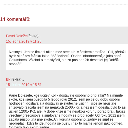
14 komentářů:
Pavel Doležel
řekl(a)...
15. ledna 2019 v 11:25
Nesmysl. Jen se tím asi nikdo moc nechlubí v českém prostředí. Čili, přeložil
bych si název článku takto: "Šéf odborů: Osobní ohodnocení je jako paní
Columbová. Všichni o tom slyšeli, ale za posledních deset let jej Dobšík
neviděl"
BP
řekl(a)...
15. ledna 2019 v 15:51
Pane Doležele, kde učíte? Kolik dostáváte osobního příplatku? Na minulé
škole, kde jsem působila 5 let do roku 2012, jsem po celou dobu osobní
hodnocení dostávala a dostávali je skutečně všichni, sice se neustále
snižovalo (začala jsem na nějakých 2500,- Kč a než jsem odešla, bylo to asi
už jen 1200,- Kč), ale i v době krize jsme nějakou korunu pořád brali, taktéž
všechny přesčasové a suplované hodiny se proplácely. Od roku 2012 jsem
začala působit na jiné škole. Ani koruna osobního, žádný se supl se
neproplácí, když to jde, hodina se pustí, jinak to máme jenom jako dohled.
Odměny taky skoro žádné.