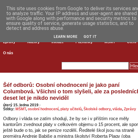
This site uses cookies from Google to deliver its services an
to analyze traffic. Your IP address and user-agent are shared
with Google along with performance and security metrics to
ensure quality of service, generate usage statistics, and to
detect and address abuse.
LEARN MORE
GOT IT
Zprávy
Názory
Inkluze
Pozvánky
MŠMT
Čtení
O nás
Šéf odborů: Osobní ohodnocení je jako paní
Columbová. Všichni o tom slyšeli, ale za posledníc
deset let je nikdo neviděl
úterý 15. ledna 2019
·
Štítky:
MŠMT
,
osobní hodnocení
,
platy učitelů
,
Školské odbory
,
vláda
,
Zprávy
Odbory i vláda se zatím shodují, že by se i v příštím roce měly
kantorům zvednout platy v celkovém objemu o 15 procent, ale spor
ještě bude o to, jak se peníze rozdělí. Ředitelé škol jsou na straně
premiéra Andreje Babiše a ministra školství Roberta Plagy (oba