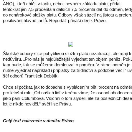
ANO), kteří chtějí v tarifu, neboli pevném základu platu, přidat
tentokrát jen 7,5 procenta a dalších 7,5 procenta dát do odměn, ted
do nenárokové složky platu. Odbory však sázejí na jistotu a preferu
posilování hlavně tarifů. Reportáž přináší deník Právo.
Školské odbory sice pohyblivou složku platu nezatracují, ale mají k
nedůvěru. „Pro nás je nejdůležitější vyjednat ten objem peněz. Pok
tam bude, tak se můžeme domlouvat o poměru. V rámci odměn je
nutné vyjednat například i příplatky za třídnictví a podobné věci,“ u
šéf odborů František Dobšík.
Chce si počkat, jak to dopadne s vyplácením pěti procent na odmě
pro letošní rok. „Od našich lidí v terénu víme, že osobní ohodnocení
jako paní Columbová. Všichni o tom slyšeli, ale za posledních dese
let je nikdo neviděl,“ svěřil se Právu.
Celý text naleznete v deníku Právo