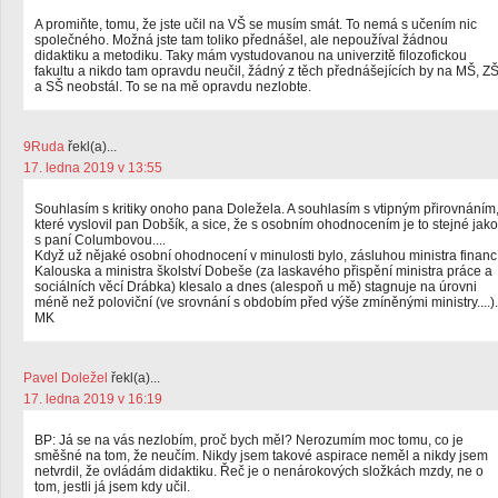
A promiňte, tomu, že jste učil na VŠ se musím smát. To nemá s učením nic
společného. Možná jste tam toliko přednášel, ale nepoužíval žádnou
didaktiku a metodiku. Taky mám vystudovanou na univerzitě filozofickou
fakultu a nikdo tam opravdu neučil, žádný z těch přednášejících by na MŠ, Z
a SŠ neobstál. To se na mě opravdu nezlobte.
9Ruda
řekl(a)...
17. ledna 2019 v 13:55
Souhlasím s kritiky onoho pana Doležela. A souhlasím s vtipným přirovnáním
které vyslovil pan Dobšík, a sice, že s osobním ohodnocením je to stejné jako
s paní Columbovou....
Když už nějaké osobní ohodnocení v minulosti bylo, zásluhou ministra financ
Kalouska a ministra školství Dobeše (za laskavého přispění ministra práce a
sociálních věcí Drábka) klesalo a dnes (alespoň u mě) stagnuje na úrovni
méně než poloviční (ve srovnání s obdobím před výše zmíněnými ministry....).
MK
Pavel Doležel
řekl(a)...
17. ledna 2019 v 16:19
BP: Já se na vás nezlobím, proč bych měl? Nerozumím moc tomu, co je
směšné na tom, že neučím. Nikdy jsem takové aspirace neměl a nikdy jsem
netvrdil, že ovládám didaktiku. Řeč je o nenárokových složkách mzdy, ne o
tom, jestli já jsem kdy učil.