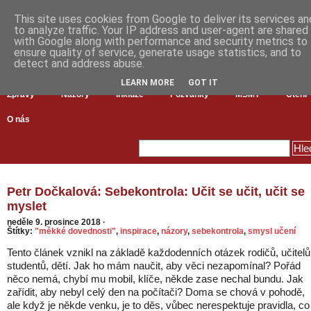
This site uses cookies from Google to deliver its services an
to analyze traffic. Your IP address and user-agent are shared
with Google along with performance and security metrics to
ensure quality of service, generate usage statistics, and to
detect and address abuse.
LEARN MORE
GOT IT
Zprávy
Názory
Inkluze
Pozvánky
MŠMT
Čtení
O nás
Petr Dočkalová: Sebekontrola: Učit se učit, učit se
myslet
neděle 9. prosince 2018
·
Štítky:
"měkké dovednosti"
,
inspirace
,
názory
,
sebekontrola
,
smysl učení
Tento článek vznikl na základě každodenních otázek rodičů, učitelů
studentů, dětí. Jak ho mám naučit, aby věci nezapomínal? Pořád
něco nemá, chybí mu mobil, klíče, někde zase nechal bundu. Jak
zařídit, aby nebyl celý den na počítači? Doma se chová v pohodě,
ale když je někde venku, je to děs, vůbec nerespektuje pravidla, co