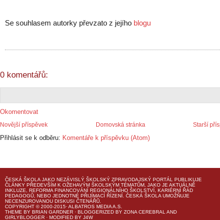
Se souhlasem autorky převzato z jejího
blogu
0 komentářů:
Okomentovat
Novější příspěvek
Domovská stránka
Starší pří
Přihlásit se k odběru:
Komentáře k příspěvku (Atom)
ČESKÁ ŠKOLA
JAKO NEZÁVISLÝ ŠKOLSKÝ ZPRAVODAJSKÝ PORTÁL PUBLIKUJE
ČLÁNKY PŘEDEVŠÍM K OŽEHAVÝM ŠKOLSKÝM TÉMATŮM, JAKO JE AKTUÁLNĚ
INKLUZE, REFORMA FINANCOVÁNÍ REGIONÁLNÍHO ŠKOLSTVÍ, KARIÉRNÍ ŘÁD
PEDAGOGŮ, NEBO JEDNOTNÉ PŘIJÍMACÍ ŘÍZENÍ.
ČESKÁ ŠKOLA
UMOŽŇUJE
NECENZUROVANOU DISKUSI ČTENÁŘŮ.
COPYRIGHT © 2000-2015· ALBATROS MEDIA A.S.
THEME
BY
BRIAN GARDNER
· BLOGGERIZED BY
ZONA CEREBRAL
AND
GIRLYBLOGGER
· MODIFIED BY
J4W