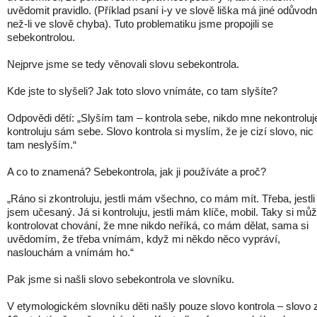
uvědomit pravidlo. (Příklad psaní i-y ve slově liška má jiné odůvod
než-li ve slově chyba). Tuto problematiku jsme propojili se
sebekontrolou.
Nejprve jsme se tedy věnovali slovu sebekontrola.
Kde jste to slyšeli? Jak toto slovo vnímáte, co tam slyšíte?
Odpovědi dětí: „Slyším tam – kontrola sebe, nikdo mne nekontroluj
kontroluju sám sebe. Slovo kontrola si myslím, že je cizí slovo, nic
tam neslyším.“
A co to znamená? Sebekontrola, jak ji používáte a proč?
„Ráno si zkontroluju, jestli mám všechno, co mám mít. Třeba, jestli
jsem učesaný. Já si kontroluju, jestli mám klíče, mobil. Taky si mů
kontrolovat chování, že mne nikdo neříká, co mám dělat, sama si
uvědomím, že třeba vnímám, když mi někdo něco vypráví,
naslouchám a vnímám ho.“
Pak jsme si našli slovo sebekontrola ve slovníku.
V etymologickém slovníku děti našly pouze slovo kontrola – slovo 