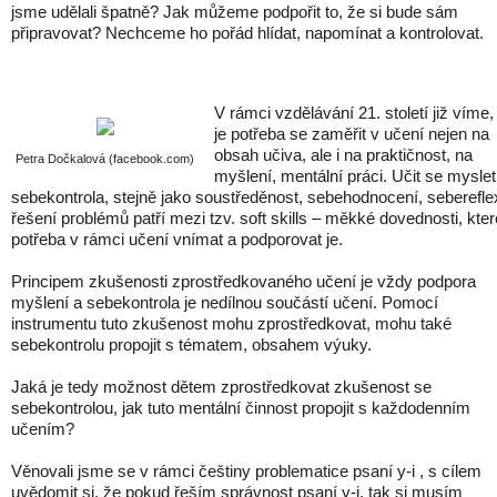
jsme udělali špatně? Jak můžeme podpořit to, že si bude sám
připravovat? Nechceme ho pořád hlídat, napomínat a kontrolovat.
V rámci vzdělávání 21. století již víme,
je potřeba se zaměřit v učení nejen na
obsah učiva, ale i na praktičnost, na
Petra Dočkalová (facebook.com)
myšlení, mentální práci. Učit se myslet
sebekontrola, stejně jako soustředěnost, sebehodnocení, seberefle
řešení problémů patří mezi tzv. soft skills – měkké dovednosti, kter
potřeba v rámci učení vnímat a podporovat je.
Principem zkušenosti zprostředkovaného učení je vždy podpora
myšlení a sebekontrola je nedílnou součástí učení. Pomocí
instrumentu tuto zkušenost mohu zprostředkovat, mohu také
sebekontrolu propojit s tématem, obsahem výuky.
Jaká je tedy možnost dětem zprostředkovat zkušenost se
sebekontrolou, jak tuto mentální činnost propojit s každodenním
učením?
Věnovali jsme se v rámci češtiny problematice psaní y-i , s cílem
uvědomit si, že pokud řeším správnost psaní y-i, tak si musím