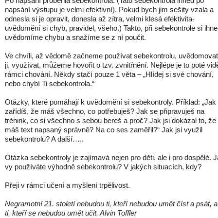
Po napsání proběhla sebekontrola. (Tato sebekontrola ihned po
napsání výstupu je velmi efektivní). Pokud bych jim sešity vzala a
odnesla si je opravit, donesla až zítra, velmi klesá efektivita-
uvědomění si chyb, pravidel, všeho.) Takto, při sebekontrole si ihn
uvědomíme chybu a snažíme se z ní poučit.
Ve chvíli, až vědomě začneme používat sebekontrolu, uvědomovat
ji, využívat, můžeme hovořit o tzv. zvnitřnění. Nejlépe je to poté vid
rámci chování. Někdy stačí pouze 1 věta – „Hlídej si své chování,
nebo chybí Ti sebekontrola.“
Otázky, které pomáhají k uvědomění si sebekontroly. Příklad: „Jak
zařídíš, že máš všechno, co potřebuješ? Jak se připravuješ na
trénink, co si všechno s sebou bereš a proč? Jak jsi dokázal to, že
máš text napsaný správně? Na co ses zaměřil?“ Jak jsi využil
sebekontrolu? A další…..
Otázka sebekontroly je zajímavá nejen pro děti, ale i pro dospělé. 
vy používáte výhodně sebekontrolu? V jakých situacích, kdy?
Přeji v rámci učení a myšlení trpělivost.
Negramotní 21. století nebudou ti, kteří nebudou umět číst a psát, a
ti, kteří se nebudou umět učit. Alvin Toffler