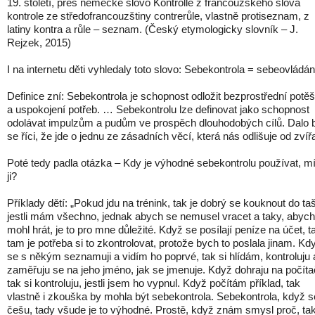
19. století, přes německé slovo Kontrolle z francouzského slova
kontrole ze středofrancouzštiny contrerůle, vlastně protiseznam, z
latiny kontra a růle – seznam. (Český etymologicky slovník – J.
Rejzek, 2015)
I na internetu děti vyhledaly toto slovo: Sebekontrola = sebeovládán
Definice zní: Sebekontrola je schopnost odložit bezprostřední potě
a uspokojení potřeb. … Sebekontrolu lze definovat jako schopnost
odolávat impulzům a pudům ve prospěch dlouhodobých cílů. Dalo 
se říci, že jde o jednu ze zásadních věcí, která nás odlišuje od zvířa
Poté tedy padla otázka – Kdy je výhodné sebekontrolu používat, mí
ji?
Příklady dětí: „Pokud jdu na trénink, tak je dobrý se kouknout do ta
jestli mám všechno, jednak abych se nemusel vracet a taky, abych
mohl hrát, je to pro mne důležité. Když se posílají peníze na účet, t
tam je potřeba si to zkontrolovat, protože bych to poslala jinam. Kd
se s někým seznamuji a vidím ho poprvé, tak si hlídám, kontroluju 
zaměřuju se na jeho jméno, jak se jmenuje. Když dohraju na počítač
tak si kontroluju, jestli jsem ho vypnul. Když počítám příklad, tak
vlastně i zkouška by mohla být sebekontrola. Sebekontrola, když s
češu, tady všude je to výhodné. Prostě, když znám smysl proč, ta