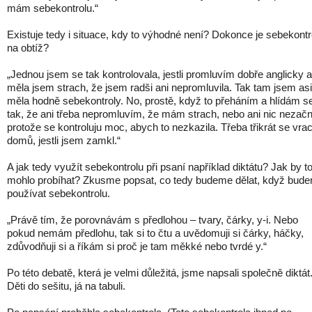
mám sebekontrolu.“
Existuje tedy i situace, kdy to výhodné není? Dokonce je sebekontr
na obtíž?
„Jednou jsem se tak kontrolovala, jestli promluvím dobře anglicky a
měla jsem strach, že jsem radši ani nepromluvila. Tak tam jsem asi
měla hodně sebekontroly. No, prostě, když to přeháním a hlídám s
tak, že ani třeba nepromluvím, že mám strach, nebo ani nic nezačn
protože se kontroluju moc, abych to nezkazila. Třeba třikrát se vra
domů, jestli jsem zamkl.“
A jak tedy využít sebekontrolu při psaní například diktátu? Jak by t
mohlo probíhat? Zkusme popsat, co tedy budeme dělat, když bud
používat sebekontrolu.
„Právě tím, že porovnávám s předlohou – tvary, čárky, y-i. Nebo
pokud nemám předlohu, tak si to čtu a uvědomuji si čárky, háčky,
zdůvodňuji si a říkám si proč je tam měkké nebo tvrdé y.“
Po této debatě, která je velmi důležitá, jsme napsali společně diktát
Děti do sešitu, já na tabuli.