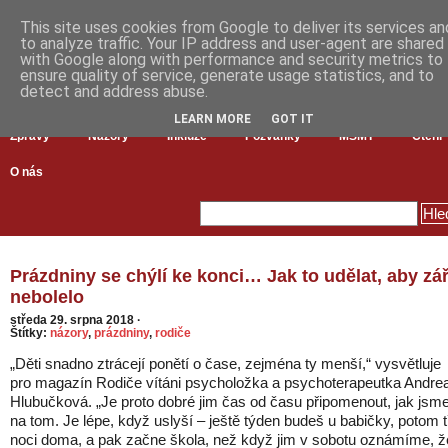
This site uses cookies from Google to deliver its services an
to analyze traffic. Your IP address and user-agent are shared
with Google along with performance and security metrics to
ensure quality of service, generate usage statistics, and to
detect and address abuse.
LEARN MORE
GOT IT
Zprávy
Názory
Inkluze
Pozvánky
MŠMT
Čtení
O nás
Prázdniny se chýlí ke konci… Jak to udělat, aby zář
nebolelo
středa 29. srpna 2018
·
Štítky:
názory
,
prázdniny
,
rodiče
„Děti snadno ztrácejí ponětí o čase, zejména ty menší,“ vysvětluje
pro magazín Rodiče vítáni psycholožka a psychoterapeutka Andre
Hlubučková. „Je proto dobré jim čas od času připomenout, jak jsm
na tom. Je lépe, když uslyší – ještě týden budeš u babičky, potom t
noci doma, a pak začne škola, než když jim v sobotu oznámíme, ž