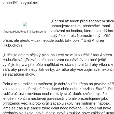
v pondělí to vypukne.“
„Pár dní až týden před začátkem škol
upravujeme režim, především ranní
vstávání na hodinu, kterou pak držím
Andrea Hlubučková (linkedin.com)
celý školní rok. Nemusíme být příliš
přísní, ale přesto – pak nebude budík tolik bolet,“ tvrdí Andrea
Hlubučková.
„Udělejte dětem nějaký plán, na který se můžou těšit,“ radí Andrea
Hlubučková. „Pozvěte někoho k vám na návštěvu, klidně ještě
využijte tepla a přespěte například ve stanu první či druhý víkend v
září, aby předěl nebyl tak velký. Zkrátka aby vše zajímavé nekonči
se začátkem školy.“
Pokud mají rodiče tu možnost, je dobré vzít si třeba na prvního září
volno a zajít s dětmi ještě na dobrý oběd nebo zmrzlinu. Starší děti
rodiče už asi zmrzlinou neohromí, ty si už dobře uvědomují, že
lenošení končí a nastávají povinnosti. „To ale prezentujeme jako
přirozenou věc, a proto kvůli začátku školy nesmutníme, naopak,
láme se čas a je šance zase dělat něco nového – budou mít nové
předměty ve škole, nové učitele, nové kroužky, nové zážitky,“ uzav