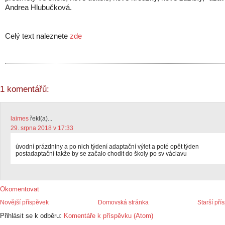
Andrea Hlubučková.
Celý text naleznete
zde
1 komentářů:
laimes
řekl(a)...
29. srpna 2018 v 17:33
úvodní prázdniny a po nich týdení adaptační výlet a poté opět týden
postadaptační takže by se začalo chodit do školy po sv václavu
Okomentovat
Novější příspěvek
Domovská stránka
Starší pří
Přihlásit se k odběru:
Komentáře k příspěvku (Atom)