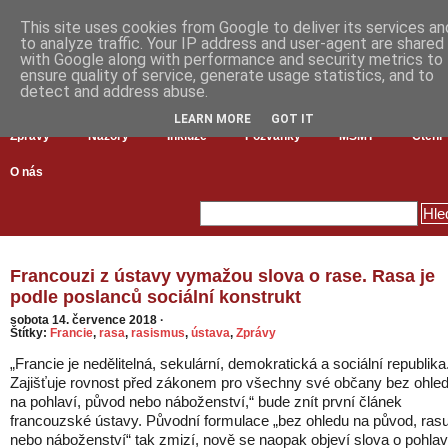
This site uses cookies from Google to deliver its services an
to analyze traffic. Your IP address and user-agent are shared
with Google along with performance and security metrics to
ensure quality of service, generate usage statistics, and to
detect and address abuse.
LEARN MORE
GOT IT
Zprávy
Názory
Inkluze
Pozvánky
MŠMT
Čtení
O nás
Francouzi z ústavy vymažou slova o rase. Rasa je
podle poslanců sociální konstrukt
sobota 14. července 2018
·
Štítky:
Francie
,
rasa
,
rasismus
,
ústava
,
Zprávy
„Francie je nedělitelná, sekulární, demokratická a sociální republika
Zajišťuje rovnost před zákonem pro všechny své občany bez ohle
na pohlaví, původ nebo náboženství,“ bude znít první článek
francouzské ústavy. Původní formulace „bez ohledu na původ, ras
nebo náboženství“ tak zmizí, nově se naopak objeví slova o pohlav