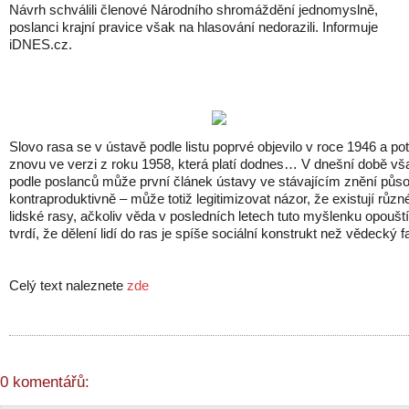
Návrh schválili členové Národního shromáždění jednomyslně,
poslanci krajní pravice však na hlasování nedorazili. Informuje
iDNES.cz.
Slovo rasa se v ústavě podle listu poprvé objevilo v roce 1946 a po
znovu ve verzi z roku 1958, která platí dodnes… V dnešní době vš
podle poslanců může první článek ústavy ve stávajícím znění půso
kontraproduktivně – může totiž legitimizovat názor, že existují různ
lidské rasy, ačkoliv věda v posledních letech tuto myšlenku opouští
tvrdí, že dělení lidí do ras je spíše sociální konstrukt než vědecký f
Celý text naleznete
zde
0 komentářů: