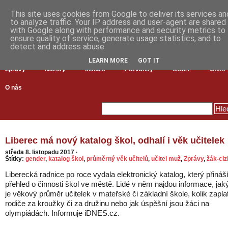
This site uses cookies from Google to deliver its services an
to analyze traffic. Your IP address and user-agent are shared
with Google along with performance and security metrics to
ensure quality of service, generate usage statistics, and to
detect and address abuse.
LEARN MORE
GOT IT
Zprávy
Názory
Inkluze
Pozvánky
MŠMT
Čtení
O nás
Liberec má nový katalog škol, odhalí i věk učitelek
středa 8. listopadu 2017
·
Štítky:
gender
,
katalog škol
,
průměrný věk učitelů
,
učitel muž
,
Zprávy
,
žák-ciz
Liberecká radnice po roce vydala elektronický katalog, který přináš
přehled o činnosti škol ve městě. Lidé v něm najdou informace, jak
je věkový průměr učitelek v mateřské či základní škole, kolik zaplat
rodiče za kroužky či za družinu nebo jak úspěšní jsou žáci na
olympiádách. Informuje iDNES.cz.