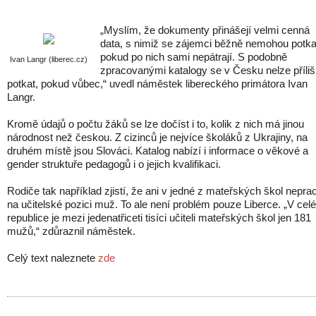
„Myslím, že dokumenty přinášejí velmi cenná
data, s nimiž se zájemci běžně nemohou potka
pokud po nich sami nepátrají. S podobně
Ivan Langr (liberec.cz)
zpracovanými katalogy se v Česku nelze příliš
potkat, pokud vůbec,“ uvedl náměstek libereckého primátora Ivan
Langr.
Kromě údajů o počtu žáků se lze dočíst i to, kolik z nich má jinou
národnost než českou. Z cizinců je nejvíce školáků z Ukrajiny, na
druhém místě jsou Slováci. Katalog nabízí i informace o věkové a
gender struktuře pedagogů i o jejich kvalifikaci.
Rodiče tak například zjistí, že ani v jedné z mateřských škol nepra
na učitelské pozici muž. To ale není problém pouze Liberce. „V celé
republice je mezi jedenatřiceti tisíci učiteli mateřských škol jen 181
mužů,“ zdůraznil náměstek.
Celý text naleznete
zde