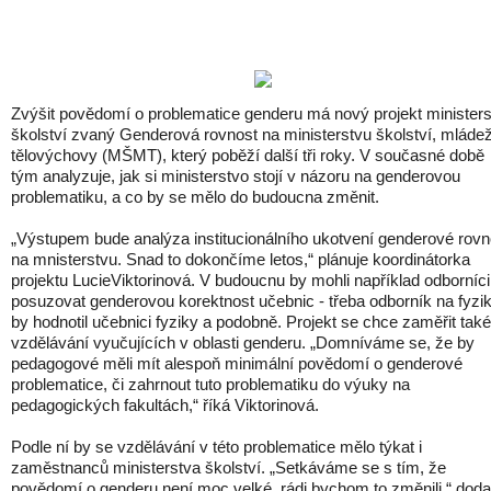
Zvýšit povědomí o problematice genderu má nový projekt minister
školství zvaný Genderová rovnost na ministerstvu školství, mláde
tělovýchovy (MŠMT), který poběží další tři roky. V současné době
tým analyzuje, jak si ministerstvo stojí v názoru na genderovou
problematiku, a co by se mělo do budoucna změnit.
„Výstupem bude analýza institucionálního ukotvení genderové rovn
na mnisterstvu. Snad to dokončíme letos,“ plánuje koordinátorka
projektu LucieViktorinová. V budoucnu by mohli například odborníci
posuzovat genderovou korektnost učebnic - třeba odborník na fyzi
by hodnotil učebnici fyziky a podobně. Projekt se chce zaměřit tak
vzdělávání vyučujících v oblasti genderu. „Domníváme se, že by
pedagogové měli mít alespoň minimální povědomí o genderové
problematice, či zahrnout tuto problematiku do výuky na
pedagogických fakultách,“ říká Viktorinová.
Podle ní by se vzdělávání v této problematice mělo týkat i
zaměstnanců ministerstva školství. „Setkáváme se s tím, že
povědomí o genderu není moc velké, rádi bychom to změnili,“ doda