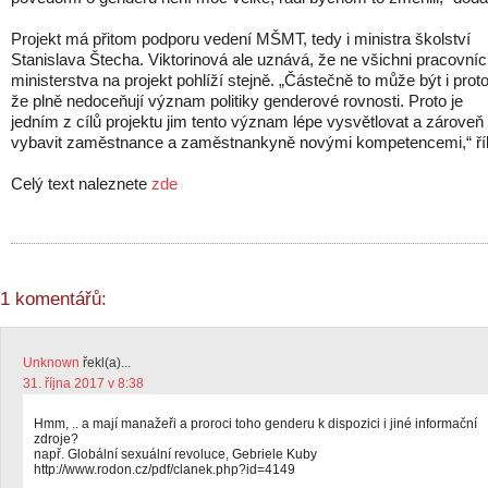
Projekt má přitom podporu vedení MŠMT, tedy i ministra školství
Stanislava Štecha. Viktorinová ale uznává, že ne všichni pracovníc
ministerstva na projekt pohlíží stejně. „Částečně to může být i proto
že plně nedoceňují význam politiky genderové rovnosti. Proto je
jedním z cílů projektu jim tento význam lépe vysvětlovat a zároveň
vybavit zaměstnance a zaměstnankyně novými kompetencemi,“ ří
Celý text naleznete
zde
1 komentářů:
Unknown
řekl(a)...
31. října 2017 v 8:38
Hmm, .. a mají manažeři a proroci toho genderu k dispozici i jiné informační
zdroje?
např. Globální sexuální revoluce, Gebriele Kuby
http://www.rodon.cz/pdf/clanek.php?id=4149