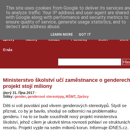
This site uses cookies from Google to deliver its services an
to analyze traffic. Your IP address and user-agent are shared
with Google along with performance and security metrics to
ensure quality of service, generate usage statistics, and to
detect and address abuse.
LEARN MORE
GOT IT
Zprávy
Názory
Inkluze
Pozvánky
MŠMT
Čtení
O nás
Ministerstvo školství učí zaměstnance o genderech
projekt stojí miliony
úterý 31. října 2017
·
Štítky:
gender
,
genderové stereotypy
,
MŠMT
,
Zprávy
Děti si volí povolání pod vlivem genderových stereotypů. Stydí se
přiznat, co by je bavilo, shodují se odborníci na problematiku
genderu. I na to se bude soustředit nový projekt ministerstva
školství, jehož cílem je ukotvit téma rovnosti pohlaví ve strukturách
resortu. Projekt vyjde na sedm milionů korun. Informuje iDNES.cz.