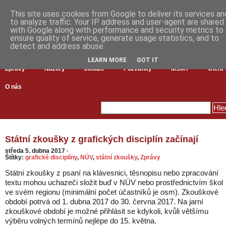
This site uses cookies from Google to deliver its services an
to analyze traffic. Your IP address and user-agent are shared
with Google along with performance and security metrics to
ensure quality of service, generate usage statistics, and to
detect and address abuse.
LEARN MORE
GOT IT
Zprávy
Názory
Inkluze
Pozvánky
MŠMT
Čtení
O nás
Státní zkoušky z grafických disciplín začínají
středa 5. dubna 2017
·
Štítky:
grafické disciplíny
,
NÚV
,
státní zkoušky
,
Zprávy
Státní zkoušky z psaní na klávesnici, těsnopisu nebo zpracování
textu mohou uchazeči složit buď v NÚV nebo prostřednictvím škol
ve svém regionu (minimální počet účastníků je osm). Zkouškové
období potrvá od 1. dubna 2017 do 30. června 2017. Na jarní
zkouškové období je možné přihlásit se kdykoli, kvůli většímu
výběru volných termínů nejlépe do 15. května.