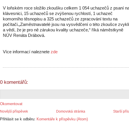
V loňském roce složilo zkoušku celkem 1 054 uchazečů z psaní n
klávesnici, 15 uchazečů se zvýšenou rychlostí, 1 uchazeč
komorního těsnopisu a 325 uchazečů ze zpracování textu na
počítači.„Zaměstnavatelé jsou na vysvědčení o této zkoušce zvykl
a vědí, že je pro ně zárukou kvality uchazeče,“ říká náměstkyně
NÚV Renáta Drábová.
Více informací naleznete
zde
0 komentářů:
Okomentovat
Novější příspěvek
Domovská stránka
Starší pří
Přihlásit se k odběru:
Komentáře k příspěvku (Atom)