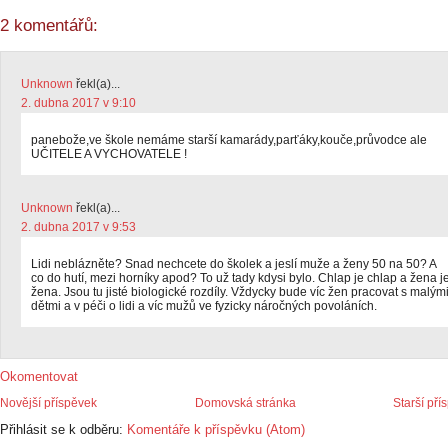
2 komentářů:
Unknown
řekl(a)...
2. dubna 2017 v 9:10
panebože,ve škole nemáme starší kamarády,parťáky,kouče,průvodce ale
UČITELE A VYCHOVATELE !
Unknown
řekl(a)...
2. dubna 2017 v 9:53
Lidi neblázněte? Snad nechcete do školek a jeslí muže a ženy 50 na 50? A
co do hutí, mezi horníky apod? To už tady kdysi bylo. Chlap je chlap a žena j
žena. Jsou tu jisté biologické rozdíly. Vždycky bude víc žen pracovat s malým
dětmi a v péči o lidi a víc mužů ve fyzicky náročných povoláních.
Okomentovat
Novější příspěvek
Domovská stránka
Starší pří
Přihlásit se k odběru:
Komentáře k příspěvku (Atom)