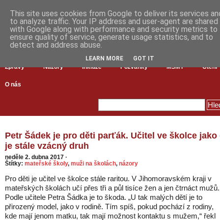
This site uses cookies from Google to deliver its services an
to analyze traffic. Your IP address and user-agent are shared
with Google along with performance and security metrics to
ensure quality of service, generate usage statistics, and to
detect and address abuse.
LEARN MORE
GOT IT
Zprávy
Názory
Inkluze
Pozvánky
MŠMT
Čtení
O nás
Petr Šádek je pro děti parťák. Učitel ve školce jako
je stále vzácný druh
neděle 2. dubna 2017
·
Štítky:
mateřské školy
,
muži na školách
,
názory
Pro děti je učitel ve školce stále raritou. V Jihomoravském kraji v
mateřských školách učí přes tři a půl tisíce žen a jen čtrnáct mužů.
Podle učitele Petra Šádka je to škoda. „U tak malých dětí je to
přirozený model, jako v rodině. Tím spíš, pokud pochází z rodiny,
kde mají jenom matku, tak mají možnost kontaktu s mužem,“ řekl