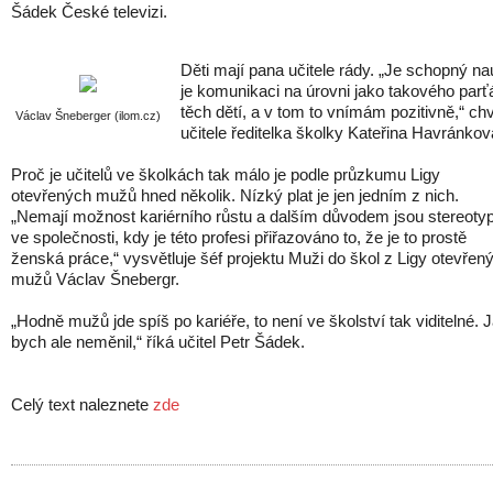
Šádek České televizi.
Děti mají pana učitele rády. „Je schopný na
je komunikaci na úrovni jako takového parť
těch dětí, a v tom to vnímám pozitivně,“ chv
Václav Šneberger (ilom.cz)
učitele ředitelka školky Kateřina Havránkov
Proč je učitelů ve školkách tak málo je podle průzkumu Ligy
otevřených mužů hned několik. Nízký plat je jen jedním z nich.
„Nemají možnost kariérního růstu a dalším důvodem jsou stereoty
ve společnosti, kdy je této profesi přiřazováno to, že je to prostě
ženská práce,“ vysvětluje šéf projektu Muži do škol z Ligy otevřen
mužů Václav Šnebergr.
„Hodně mužů jde spíš po kariéře, to není ve školství tak viditelné. 
bych ale neměnil,“ říká učitel Petr Šádek.
Celý text naleznete
zde