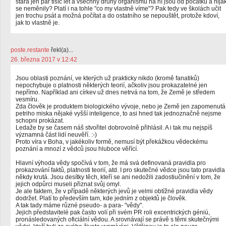
stará jen pár tisíc let a všechny druhy organismů na ní jsou od počátku a nija
se neměnily? Platí i na tohle "co my vlastně víme"? Pak tedy ve školách učit
jen trochu psát a možná počítat a do ostatního se nepouštět, protože kdoví,
jak to vlastně je.
poste.restante
řekl(a)...
26. března 2017 v 12:42
Jsou oblasti poznání, ve kterých už prakticky nikdo (kromě fanatiků)
nepochybuje o platnosti některých teorií, ačkoliv jsou prokazatelné jen
nepřímo. Například ani církev už dnes netrvá na tom, že Země je středem
vesmíru.
Zda člověk je produktem biologického vývoje, nebo je Země jen zapomenutá
petriho miska nějaké vyšší inteligence, to asi hned tak jednoznačně nejsme
schopni prokázat.
Ledaže by se časem náš stvořitel dobrovolně přihlásil. A i tak mu nejspíš
významná část lidí neuvěří. :-)
Proto víra v Boha, v jakékoliv formě, nemusí být překážkou vědeckému
poznání a mnozí z vědců jsou hluboce věřící.
Hlavní výhoda vědy spočívá v tom, že má svá definovaná pravidla pro
prokazování faktů, platnosti teorií, atd. I pro skutečné vědce jsou tato pravidla
někdy krutá. Jsou desítky těch, kteří se ani nedožili zadostiučinění v tom, že
jejich odpůrci museli přiznat svůj omyl.
Je ale faktem, že v případě některých jevů je velmi obtížné pravidla vědy
dodržet. Platí to především tam, kde jedním z objektů je člověk.
A tak tady máme různé pseudo- a para- "vědy".
Jejich představitelé pak často volí při svém PR roli excentrických géniú,
pronásledovaných oficiální vědou. A srovnávají se právě s těmi skutečnými