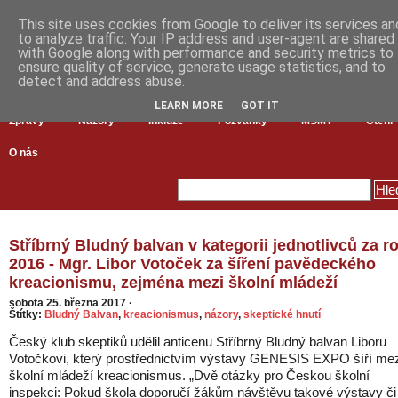
This site uses cookies from Google to deliver its services an
to analyze traffic. Your IP address and user-agent are shared
with Google along with performance and security metrics to
ensure quality of service, generate usage statistics, and to
detect and address abuse.
LEARN MORE
GOT IT
Zprávy
Názory
Inkluze
Pozvánky
MŠMT
Čtení
O nás
Stříbrný Bludný balvan v kategorii jednotlivců za r
2016 - Mgr. Libor Votoček za šíření pavědeckého
kreacionismu, zejména mezi školní mládeží
sobota 25. března 2017
·
Štítky:
Bludný Balvan
,
kreacionismus
,
názory
,
skeptické hnutí
Český klub skeptiků udělil anticenu Stříbrný Bludný balvan Liboru
Votočkovi, který prostřednictvím výstavy GENESIS EXPO šíří mez
školní mládeží kreacionismus. „Dvě otázky pro Českou školní
inspekci: Pokud škola doporučí žákům návštěvu takové výstavy či