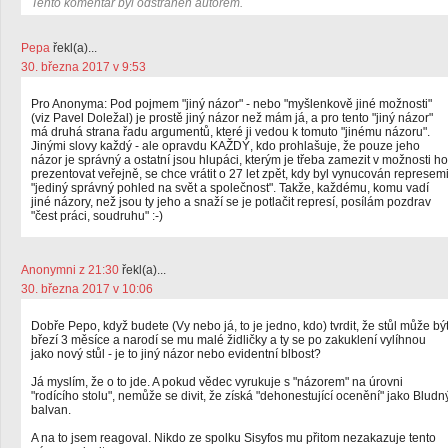
Tento komentář byl odstraněn autorem.
Pepa
řekl(a)...
30. března 2017 v 9:53
Pro Anonyma: Pod pojmem "jiný názor" - nebo "myšlenkově jiné možnosti"
(viz Pavel Doležal) je prostě jiný názor než mám já, a pro tento "jiný názor"
má druhá strana řadu argumentů, které ji vedou k tomuto "jinému názoru".
Jinými slovy každý - ale opravdu KAŽDÝ, kdo prohlašuje, že pouze jeho
názor je správný a ostatní jsou hlupáci, kterým je třeba zamezit v možnosti ho
prezentovat veřejně, se chce vrátit o 27 let zpět, kdy byl vynucován represem
"jediný správný pohled na svět a společnost". Takže, každému, komu vadí
jiné názory, než jsou ty jeho a snaží se je potlačit represí, posílám pozdrav
"čest práci, soudruhu" :-)
Anonymni z 21:30
řekl(a)...
30. března 2017 v 10:06
Dobře Pepo, když budete (Vy nebo já, to je jedno, kdo) tvrdit, že stůl může bý
březí 3 měsíce a narodí se mu malé židličky a ty se po zakuklení vylíhnou
jako nový stůl - je to jiný názor nebo evidentní blbost?
Já myslím, že o to jde. A pokud vědec vyrukuje s "názorem" na úrovni
"rodícího stolu", nemůže se divit, že získá "dehonestující ocenění" jako Bludn
balvan.
A na to jsem reagoval. Nikdo ze spolku Sisyfos mu přitom nezakazuje tento