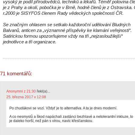
vysoký je podíl přírodovědců, techniků a lékařů. Téměř polovina čl
je z Prahy a okolí, pobočka je v Brně, hodně členů je z Ostravska.
r.2000 je SISYFOS členem Rady vědeckých společností ČR.
Se značným ohlasem se setkalo každoroční udělování Bludných
Balvanů, anticen za „významné příspěvky ke klamání veřejnosti“.
Satirickou formou upozorňujeme vždy na tři „nejzasloužilejší“
jednotlivce a tři organizace.
71 komentářů:
Anonymni z 21:30
řekl(a)...
25. března 2017 v 12:08
Po chudákovi se vozí. Vždyť je to alternatíva. A ta je dnes moderní.
A co nesmyslů a škod napáchali zastánci bezhlavé a netolerantní inkluze, to
je daleko horší, než pán s vírou, navíc křesťanskou.