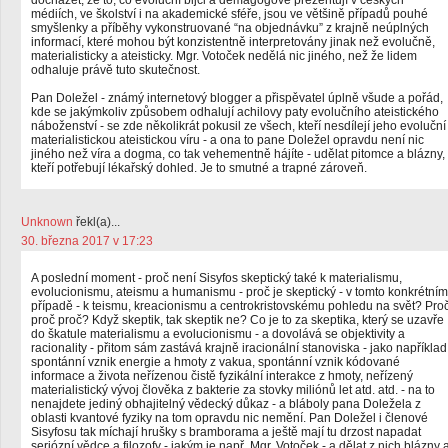
docházet, že to, co evoluční bijci a demagogové prezentují v českých
médiích, ve školství i na akademické sféře, jsou ve většině případů pouhé
smyšlenky a příběhy vykonstruované “na objednávku” z krajně neúplných
informací, které mohou být konzistentně interpretovány jinak než evolučně,
materialisticky a ateisticky. Mgr. Votoček nedělá nic jiného, než že lidem
odhaluje právě tuto skutečnost.
Pan Doležel - známý internetový blogger a přispěvatel úplně všude a pořád,
kde se jakýmkoliv způsobem odhalují achilovy paty evolučního ateistického
náboženství - se zde několikrát pokusil ze všech, kteří nesdílejí jeho evoluční
materialistickou ateistickou víru - a ona to pane Doležel opravdu není nic
jiného než víra a dogma, co tak vehementně hájíte - udělat pitomce a blázny,
kteří potřebují lékařský dohled. Je to smutné a trapné zároveň.
Unknown
řekl(a)...
30. března 2017 v 17:23
A poslední moment - proč není Sisyfos skeptický také k materialismu,
evolucionismu, ateismu a humanismu - proč je skeptický - v tomto konkrétním
případě - k teismu, kreacionismu a centrokristovskému pohledu na svět? Pro
proč proč? Když skeptik, tak skeptik ne? Co je to za skeptika, který se uzavře
do škatule materialismu a evolucionismu - a dovolává se objektivity a
racionality - přitom sám zastává krajně iracionální stanoviska - jako například
spontánní vznik energie a hmoty z vakua, spontánní vznik kódované
informace a života neřízenou čistě fyzikální interakce z hmoty, neřízený
materialistický vývoj člověka z bakterie za stovky miliónů let atd. atd. - na to
nenajdete jediný obhajitelný vědecký důkaz - a bláboly pana Doležela z
oblasti kvantové fyziky na tom opravdu nic nemění. Pan Doležel i členové
Sisyfosu tak míchají hrušky s bramborama a ještě mají tu drzost napadat
seriózní vědce a filozofy - jakým je např. Mgr. Votoček - a dělat z nich blázny 