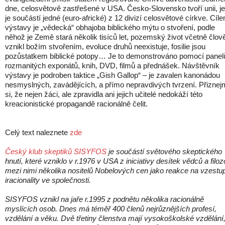
dne, celosvětově zastřešené v USA. Česko-Slovensko tvoří unii, j
je součástí jedné (euro-africké) z 12 divizí celosvětové církve. Cíl
výstavy je „vědecká“ obhajoba biblického mýtu o stvoření, podle
něhož je Země stará několik tisíců let, pozemský život včetně člov
vznikl božím stvořením, evoluce druhů neexistuje, fosilie jsou
pozůstatkem biblické potopy… Je to demonstrováno pomocí panel
rozmanitých exponátů, knih, DVD, filmů a přednášek. Návštěvník
výstavy je podroben taktice „Gish Gallop“ – je zavalen kanonádou
nesmyslných, zavádějících, a přímo nepravdivých tvrzení. Přizne
si, že nejen žáci, ale zpravidla ani jejich učitelé nedokáží této
kreacionistické propagandě racionálně čelit.
Celý text naleznete
zde
Český klub skeptiků SISYFOS
je součástí světového skeptického
hnutí, které vzniklo v r.1976 v USA z iniciativy desítek vědců a filoz
mezi nimi několika nositelů Nobelových cen jako reakce na vzestu
iracionality ve společnosti.
SISYFOS vznikl na jaře r.1995 z podnětu několika racionálně
myslících osob. Dnes má téměř 400 členů nejrůznějších profesí,
vzdělání a věku. Dvě třetiny členstva mají vysokoškolské vzdělání