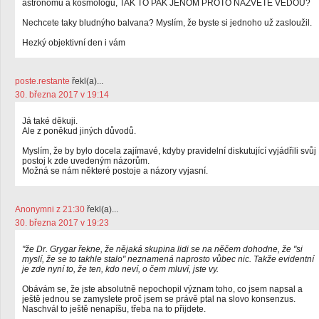
astronomů a kosmologu, TAK TO PAK JENOM PROTO NAZVETE VĚDOU?
Nechcete taky bludnýho balvana? Myslím, že byste si jednoho už zasloužil.
Hezký objektivní den i vám
poste.restante
řekl(a)...
30. března 2017 v 19:14
Já také děkuji.
Ale z poněkud jiných důvodů.
Myslím, že by bylo docela zajímavé, kdyby pravidelní diskutující vyjádřili svůj
postoj k zde uvedeným názorům.
Možná se nám některé postoje a názory vyjasní.
Anonymni z 21:30
řekl(a)...
30. března 2017 v 19:23
"že Dr. Grygar řekne, že nějaká skupina lidi se na něčem dohodne, že "si
myslí, že se to takhle stalo" neznamená naprosto vůbec nic. Takže evidentní
je zde nyní to, že ten, kdo neví, o čem mluví, jste vy.
Obávám se, že jste absolutně nepochopil význam toho, co jsem napsal a
ještě jednou se zamyslete proč jsem se právě ptal na slovo konsenzus.
Naschvál to ještě nenapíšu, třeba na to přijdete.