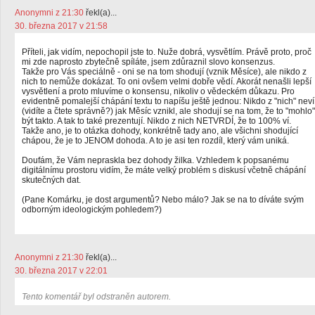
Anonymni z 21:30
řekl(a)...
30. března 2017 v 21:58
Příteli, jak vidím, nepochopil jste to. Nuže dobrá, vysvětlím. Právě proto, proč
mi zde naprosto zbytečně spíláte, jsem zdůraznil slovo konsenzus.
Takže pro Vás speciálně - oni se na tom shodují (vznik Měsíce), ale nikdo z
nich to nemůže dokázat. To oni ovšem velmi dobře vědí. Akorát nenašli lepší
vysvětlení a proto mluvíme o konsensu, nikoliv o vědeckém důkazu. Pro
evidentně pomalejší chápání textu to napíšu ještě jednou: Nikdo z "nich" neví
(vidíte a čtete správně?) jak Měsíc vznikl, ale shodují se na tom, že to "mohlo"
být takto. A tak to také prezentují. Nikdo z nich NETVRDÍ, že to 100% ví.
Takže ano, je to otázka dohody, konkrétně tady ano, ale všichni shodující
chápou, že je to JENOM dohoda. A to je asi ten rozdíl, který vám uniká.
Doufám, že Vám nepraskla bez dohody žilka. Vzhledem k popsanému
digitálnímu prostoru vidím, že máte velký problém s diskusí včetně chápání
skutečných dat.
(Pane Komárku, je dost argumentů? Nebo málo? Jak se na to díváte svým
odborným ideologickým pohledem?)
Anonymni z 21:30
řekl(a)...
30. března 2017 v 22:01
Tento komentář byl odstraněn autorem.