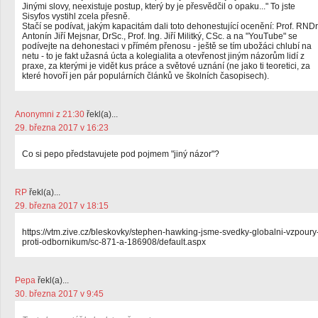
Jinými slovy, neexistuje postup, který by je přesvědčil o opaku..." To jste
Sisyfos vystihl zcela přesně.
Stačí se podívat, jakým kapacitám dali toto dehonestující ocenění: Prof. RNDr
Antonín Jiří Mejsnar, DrSc., Prof. Ing. Jiří Militký, CSc. a na "YouTube" se
podívejte na dehonestaci v přímém přenosu - ještě se tím ubožáci chlubí na
netu - to je fakt užasná úcta a kolegialita a otevřenost jiným názorům lidí z
praxe, za kterými je vidět kus práce a světové uznání (ne jako ti teoretici, za
které hovoří jen pár populárních článků ve školních časopisech).
Anonymni z 21:30
řekl(a)...
29. března 2017 v 16:23
Co si pepo představujete pod pojmem "jiný názor"?
RP
řekl(a)...
29. března 2017 v 18:15
https://vtm.zive.cz/bleskovky/stephen-hawking-jsme-svedky-globalni-vzpoury
proti-odbornikum/sc-871-a-186908/default.aspx
Pepa
řekl(a)...
30. března 2017 v 9:45