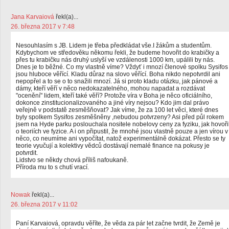
Jana Karvaiová
řekl(a)...
26. března 2017 v 7:48
Nesouhlasím s JB. Lidem je třeba předkládat vše.I žákům a studentům.
Kdybychom ve středověku někomu řekli, že budeme hovořit do krabičky a
přes tu krabičku nás druhý uslyší ve vzdálenosti 1000 km, upálili by nás.
Dnes je to běžné. Co my vlastně víme? Vždyť i mnozí členové spolku Sysifos
jsou hluboce věřící. Kladu důraz na slovo věřící. Boha nikdo nepotvrdil ani
nepopřel a to se o to snažili mnozí. Já si proto kladu otázku, jak pánové a
dámy, kteří věří v něco nedokazatelného, mohou napadat a rozdávat
"ocenění" lidem, kteří také věří? Protože víra v Boha je něco oficiálního,
dokonce zinstitucionalizovaného a jiné víry nejsou? Kdo jim dal právo
veřejně v podstatě zesměšňovat? Jak víme, že za 100 let věci, které dnes
byly spolkem Sysifos zesměšněny ,nebudou potvrzeny? Asi před půl rokem
jsem na Hyde parku poslouchala nositele nobelovy ceny za fyziku, jak hovoři
o teoriích ve fyzice. A i on připustil, že mnohé jsou vlastně pouze a jen vírou v
něco, co neumíme ani vypočítat, natož experimentálně dokázat. Přesto se ty
teorie vyučují a kolektivy vědců dostávají nemalé finance na pokusy je
potvrdit.
Lidstvo se někdy chová příliš nafoukaně.
Příroda mu to s chutí vrací.
Nowak
řekl(a)...
26. března 2017 v 11:02
Paní Karvaiová, opravdu věříte, že věda za pár let začne tvrdit, že Země je