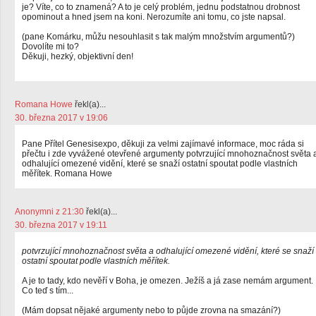
je? Víte, co to znamená? A to je celý problém, jednu podstatnou drobnost
opominout a hned jsem na koni. Nerozumíte ani tomu, co jste napsal.
(pane Komárku, můžu nesouhlasit s tak malým množstvím argumentů?)
Dovolíte mi to?
Děkuji, hezký, objektivní den!
Romana Howe
řekl(a)...
30. března 2017 v 19:06
Pane Přítel Genesisexpo, děkuji za velmi zajímavé informace, moc ráda si
přečtu i zde vyvážené otevřené argumenty potvrzující mnohoznačnost světa 
odhalující omezené vidění, které se snaží ostatní spoutat podle vlastních
měřítek. Romana Howe
Anonymni z 21:30
řekl(a)...
30. března 2017 v 19:11
potvrzující mnohoznačnost světa a odhalující omezené vidění, které se snaží
ostatní spoutat podle vlastních měřítek.
A je to tady, kdo nevěří v Boha, je omezen. Ježíš a já zase nemám argument.
Co teď s tím...
(Mám dopsat nějaké argumenty nebo to půjde zrovna na smazání?)