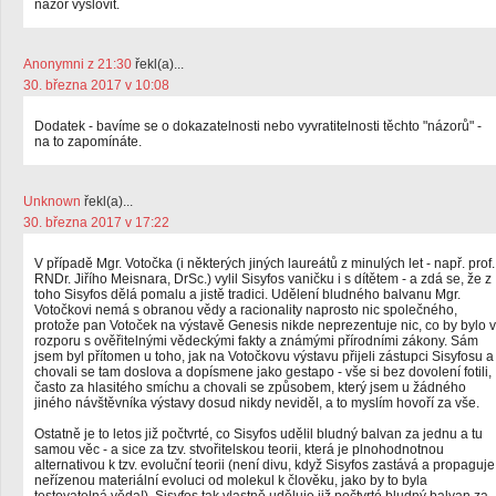
názor vyslovit.
Anonymni z 21:30
řekl(a)...
30. března 2017 v 10:08
Dodatek - bavíme se o dokazatelnosti nebo vyvratitelnosti těchto "názorů" -
na to zapomínáte.
Unknown
řekl(a)...
30. března 2017 v 17:22
V případě Mgr. Votočka (i některých jiných laureátů z minulých let - např. prof.
RNDr. Jiřího Meisnara, DrSc.) vylil Sisyfos vaničku i s dítětem - a zdá se, že z
toho Sisyfos dělá pomalu a jistě tradici. Udělení bludného balvanu Mgr.
Votočkovi nemá s obranou vědy a racionality naprosto nic společného,
protože pan Votoček na výstavě Genesis nikde neprezentuje nic, co by bylo v
rozporu s ověřitelnými vědeckými fakty a známými přírodními zákony. Sám
jsem byl přítomen u toho, jak na Votočkovu výstavu přijeli zástupci Sisyfosu a
chovali se tam doslova a dopísmene jako gestapo - vše si bez dovolení fotili,
často za hlasitého smíchu a chovali se způsobem, který jsem u žádného
jiného návštěvníka výstavy dosud nikdy neviděl, a to myslím hovoří za vše.
Ostatně je to letos již počtvrté, co Sisyfos udělil bludný balvan za jednu a tu
samou věc - a sice za tzv. stvořitelskou teorii, která je plnohodnotnou
alternativou k tzv. evoluční teorii (není divu, když Sisyfos zastává a propaguje
neřízenou materiální evoluci od molekul k člověku, jako by to byla