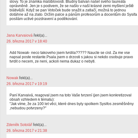
slovy. To je známka mášíblovosti. Bludný balvan našel svého laureáta
oprávněně. Jen je s podivem, že se našlo v naší krásné zemi myšlení ještě
blátivější. Když se pan Votoček bude snažit a zatlačí, možná to jednou
dotáhne až na zlato. Držím palce a pánům profesorům a docentům do Sysifa
posílám uctivé pozdravení a poděkování.
Jana Karvaiová
řekl(a)...
26. března 2017 v 18:40
Add Nowak- neco takoveho jsem tvrdila????? Naucte se cist. Za me vse
napsal poste restante.Psala jsem o drzosti s jakou si nekdo osobuje pravo
tvrdit o necem, ze neni, ackoli nema dukaz o nebyti.
Nowak
řekl(a)...
26. března 2017 v 19:19
Paní Karvaivá, reagoval jsem na toto Vaše tvrzení (jen jsem konkretizoval
obsah vzhledem k tématu):
"Jak víme, že za 100 let věci, které dnes byly spolkem Sysifos zesměšněny
,nebudou potvrzeny?"
Zdeněk Sotolář
řekl(a)...
26. března 2017 v 21:38