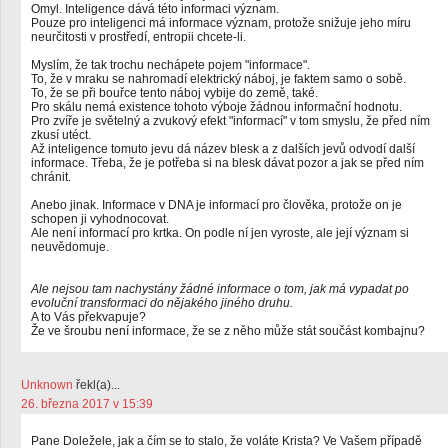
Omyl. Inteligence dává této informaci význam.
Pouze pro inteligenci má informace význam, protože snižuje jeho míru
neurčitosti v prostředí, entropii chcete-li.
Myslím, že tak trochu nechápete pojem "informace".
To, že v mraku se nahromadí elektrický náboj, je faktem samo o sobě.
To, že se při bouřce tento náboj vybije do země, také.
Pro skálu nemá existence tohoto výboje žádnou informační hodnotu.
Pro zvíře je světelný a zvukový efekt "informací" v tom smyslu, že před ním
zkusí utéct.
Až inteligence tomuto jevu dá název blesk a z dalších jevů odvodí další
informace. Třeba, že je potřeba si na blesk dávat pozor a jak se před ním
chránit.
Anebo jinak. Informace v DNA je informací pro člověka, protože on je
schopen ji vyhodnocovat.
Ale není informací pro krtka. On podle ní jen vyroste, ale její význam si
neuvědomuje.
Ale nejsou tam nachystány žádné informace o tom, jak má vypadat po
evoluční transformaci do nějakého jiného druhu.
A to Vás překvapuje?
Že ve šroubu není informace, že se z něho může stát součást kombajnu?
Unknown
řekl(a)...
26. března 2017 v 15:39
Pane Doležele, jak a čím se to stalo, že voláte Krista? Ve Vašem případě