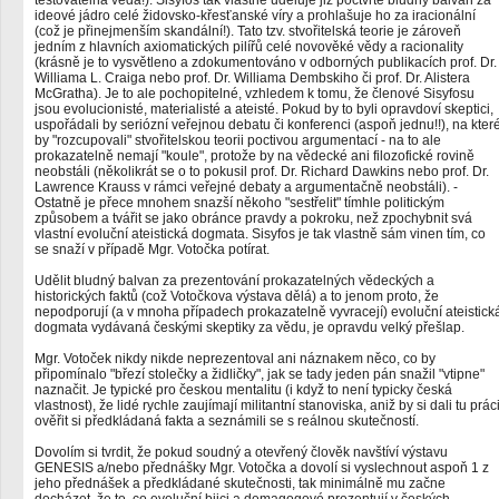
testovatelná věda!). Sisyfos tak vlastně uděluje již počtvrté bludný balvan za
ideové jádro celé židovsko-křesťanské víry a prohlašuje ho za iracionální
(což je přinejmenším skandální!). Tato tzv. stvořitelská teorie je zároveň
jedním z hlavních axiomatických pilířů celé novověké vědy a racionality
(krásně je to vysvětleno a zdokumentováno v odborných publikacích prof. Dr.
Williama L. Craiga nebo prof. Dr. Williama Dembskiho či prof. Dr. Alistera
McGratha). Je to ale pochopitelné, vzhledem k tomu, že členové Sisyfosu
jsou evolucionisté, materialisté a ateisté. Pokud by to byli opravdoví skeptici,
uspořádali by seriózní veřejnou debatu či konferenci (aspoň jednu!!), na kter
by "rozcupovali" stvořitelskou teorii poctivou argumentací - na to ale
prokazatelně nemají "koule", protože by na vědecké ani filozofické rovině
neobstáli (několikrát se o to pokusil prof. Dr. Richard Dawkins nebo prof. Dr.
Lawrence Krauss v rámci veřejné debaty a argumentačně neobstáli). -
Ostatně je přece mnohem snazší někoho "sestřelit" tímhle politickým
způsobem a tvářit se jako obránce pravdy a pokroku, než zpochybnit svá
vlastní evoluční ateistická dogmata. Sisyfos je tak vlastně sám vinen tím, co
se snaží v případě Mgr. Votočka potírat.
Udělit bludný balvan za prezentování prokazatelných vědeckých a
historických faktů (což Votočkova výstava dělá) a to jenom proto, že
nepodporují (a v mnoha případech prokazatelně vyvracejí) evoluční ateistick
dogmata vydávaná českými skeptiky za vědu, je opravdu velký přešlap.
Mgr. Votoček nikdy nikde neprezentoval ani náznakem něco, co by
připomínalo "březí stolečky a židličky", jak se tady jeden pán snažil "vtipne"
naznačit. Je typické pro českou mentalitu (i když to není typicky česká
vlastnost), že lidé rychle zaujímají militantní stanoviska, aniž by si dali tu prác
ověřit si předkládaná fakta a seznámili se s reálnou skutečností.
Dovolím si tvrdit, že pokud soudný a otevřený člověk navštíví výstavu
GENESIS a/nebo přednášky Mgr. Votočka a dovolí si vyslechnout aspoň 1 z
jeho přednášek a předkládané skutečnosti, tak minimálně mu začne