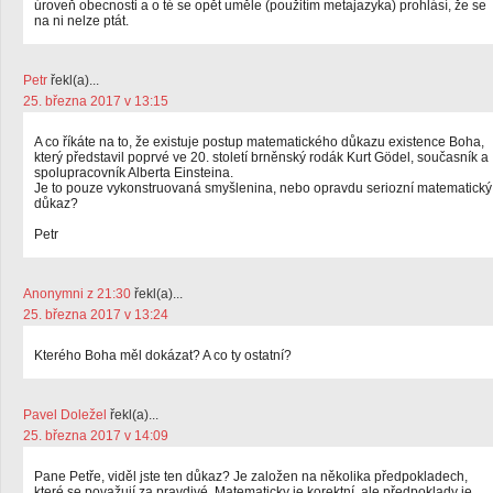
úroveň obecnosti a o té se opět uměle (použitím metajazyka) prohlásí, že se
na ni nelze ptát.
Petr
řekl(a)...
25. března 2017 v 13:15
A co říkáte na to, že existuje postup matematického důkazu existence Boha,
který představil poprvé ve 20. století brněnský rodák Kurt Gödel, současník a
spolupracovník Alberta Einsteina.
Je to pouze vykonstruovaná smyšlenina, nebo opravdu seriozní matematický
důkaz?
Petr
Anonymni z 21:30
řekl(a)...
25. března 2017 v 13:24
Kterého Boha měl dokázat? A co ty ostatní?
Pavel Doležel
řekl(a)...
25. března 2017 v 14:09
Pane Petře, viděl jste ten důkaz? Je založen na několika předpokladech,
které se považují za pravdivé. Matematicky je korektní, ale předpoklady je