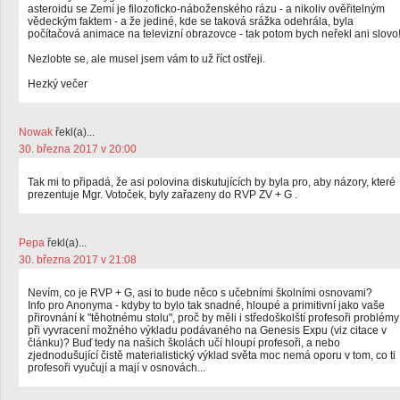
asteroidu se Zemí je filozoficko-náboženského rázu - a nikoliv ověřitelným
vědeckým faktem - a že jediné, kde se taková srážka odehrála, byla
počítačová animace na televizní obrazovce - tak potom bych neřekl ani slovo
Nezlobte se, ale musel jsem vám to už říct ostřeji.
Hezký večer
Nowak
řekl(a)...
30. března 2017 v 20:00
Tak mi to připadá, že asi polovina diskutujících by byla pro, aby názory, které
prezentuje Mgr. Votoček, byly zařazeny do RVP ZV + G .
Pepa
řekl(a)...
30. března 2017 v 21:08
Nevím, co je RVP + G, asi to bude něco s učebními školními osnovami?
Info pro Anonyma - kdyby to bylo tak snadné, hloupé a primitivní jako vaše
přirovnání k "těhotnému stolu", proč by měli i středoškolští profesoři problémy
při vyvracení možného výkladu podávaného na Genesis Expu (viz citace v
článku)? Buď tedy na našich školách učí hloupí profesoři, a nebo
zjednodušující čistě materialistický výklad světa moc nemá oporu v tom, co ti
profesoři vyučují a mají v osnovách...