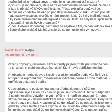
uvažování mi to nedává smysl .. nebo je to jen sémantická mezera?
V jsoucnu je mnoho věcí, které nelze experimentální vědou změřit. Zejména
ty, kde je nějaká větší vývojová historie. Přesto existují a používají se.
Nemusíme chodit tak daleko od podstaty kmenového článku. Pokud jste tak
matematicky vybaven, vysvětlete nám, prosím, jakto, že i viry mají informaci,
díky které můžou hmotně interagovat s okolím. Jakto, že smyslem jejich život
je napadání jiných živých organismů?
Vůbec. Celkově doporučuji, seznamte se nejdříve s tím, co pan Votoček říká 
z čeho všeho vychází. Možná zjistíte, že se nemusíte tolik vymezovat.
Pavel Doležel
řekl(a)...
26. března 2017 v 18:00
Vážený obyčejný, diskusemi s kreacionisty již jsem ztratil příliš mnoho času
na to, abych si mohl dovolit ztrácet další. Který navíc pohříchu nemám.
Vir obsahuje ribonukleovou kyselinu a tak je nejspíše podle vás živý. Vir je
schopen se reprodukovat, ovšem téměř výhradně pouze z cizího materiálu -
kupříkladu eukaryotní buňky.
Kreacionismus je postaven na mnoha předpokladech, z nějž ten
nejzásadnější je asi ten, že co existuje, muselo vzniknout. Tento předpoklad
já úplně nesdílím. Vytváření prvotní příčiny mi nepříjde smysluplné, neboť
taková příčina je v deterministickém světě pouze umělým pojmem, který se z
prvotní pouze prohlásí. Kreacionisté se domnívají, že nekreacionistické teori
vysvětlují vznik života a světa chybně. A jsou v tom tak vehementní a urputní,
že jim vůbec nedochází, že oni ho nevysvětlují vůbec. Že si pouze hrají se