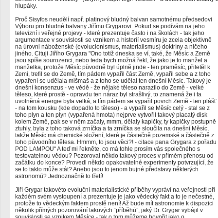
hlupáky.
Proč Sisyfos neudělí např. platinový bludný balvan samotnému předsedovi
Výboru pro bludné balvany Jiřímu Grygarovi. Pokud se podívám na jeho
televizní i veřejné projevy - které prezentuje často i na školách - tak jeho
argumentace v souvislosti se vznikem a historií vesmíru je zcela objektivně
na úrovni náboženské (evolucionismus, materialismus) doktríny a ničeho
jiného. Cituji Jiřího Grygara "Ono totiž dneska se ví, také, že Měsíc a Země
jsou spíše sourozenci, nebo teda bych možná řekl, že jako je to manžel a
manželka, protože Měsíc původně byl úplně jinde - ten praměsíc, přiletěl k
Zemi, trefil se do Země, tím pádem vypařil část Země, vypařil sebe a z toho
vypaření se udělala mišmaš a z toho se udělal ten dnešní Měsíc. Takový je
dnešní konsenzus - ve vědě - že nějaké těleso narazilo do Země - velké
těleso, které prostě - opravdu ten náraz byl strašlivý, to znamená že i ta
uvolněná energie byla velká, a tím pádem se vypařil povrch Země - ten plášť
- na tom kousku (kde dopadlo to těleso) - a vypařil se Měsíc celý - stal se z
toho plyn a ten plyn (vypařená hmota) nejprve vytvořil takový placatý disk
kolem Země, pak se v něm začaly, mmm, dělaly kapičky, ty kapičky postupně
ztuhly, byla z toho taková zrníčka a ta zrníčka se sloučila na dnešní Měsíc,
takže Měsíc má chemické složení, které je částečně pozemské a částečně z
toho původního tělesa. Hmmm, to jsou věci?! - citace pana Grygara z pořadu
POD LAMPOU“ A teď mi řekněte, co má tohle prosím vás společného s
testovatelnou vědou? Pozoroval někdo takový proces v přímém přenosu od
začátku do konce? Provedl někdo opakovatelné experimenty potvrzující, že
se to takto může stát? Anebo jsou to jenom bujné představy některých
astronomů? Jednoznačně to třetí!
Jiří Grygar takovéto evoluční materialistické příběhy vypráví na veřejnosti při
každém svém vystoupení a prezentuje je jako vědecký fakt a to je nečestné,
protože to vědeckým faktem prostě není! Až bude mít astronomie k dispozici
několik přímých pozorování takových “příběhů”, jaký Dr. Grygar vybájil v
souvislosti se vznikem Měsíce - tak o tom můžeme hovořit jako o