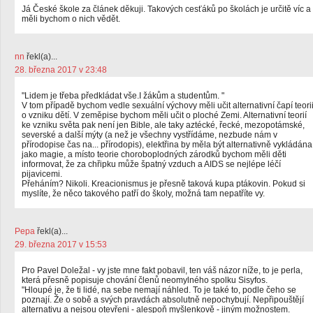
Já České škole za článek děkuji. Takových cesťáků po školách je určitě víc a
měli bychom o nich vědět.
nn
řekl(a)...
28. března 2017 v 23:48
"Lidem je třeba předkládat vše.I žákům a studentům. "
V tom případě bychom vedle sexuální výchovy měli učit alternativní čapí teori
o vzniku dětí. V zeměpise bychom měli učit o ploché Zemi. Alternativní teorií
ke vzniku světa pak není jen Bible, ale taky aztécké, řecké, mezopotámské,
severské a další mýty (a než je všechny vystřídáme, nezbude nám v
přírodopise čas na... přírodopis), elektřina by měla být alternativně vykládána
jako magie, a místo teorie choroboplodných zárodků bychom měli děti
informovat, že za chřipku může špatný vzduch a AIDS se nejlépe léčí
pijavicemi.
Přeháním? Nikoli. Kreacionismus je přesně taková kupa ptákovin. Pokud si
myslíte, že něco takového patří do školy, možná tam nepatříte vy.
Pepa
řekl(a)...
29. března 2017 v 15:53
Pro Pavel Doležal - vy jste mne fakt pobavil, ten váš názor níže, to je perla,
která přesně popisuje chování členů neomylného spolku Sisyfos.
"Hloupé je, že ti lidé, na sebe nemají náhled. To je také to, podle čeho se
poznají. Že o sobě a svých pravdách absolutně nepochybují. Nepřipouštějí
alternativu a nejsou otevřeni - alespoň myšlenkově - jiným možnostem.