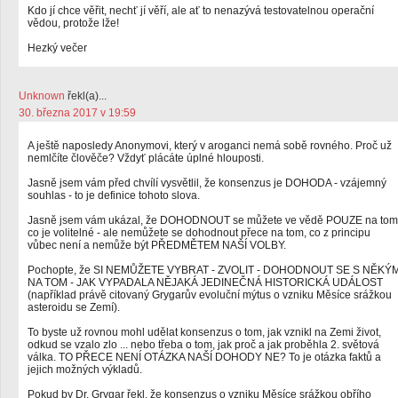
Kdo jí chce věřit, nechť jí věří, ale ať to nenazývá testovatelnou operační
vědou, protože lže!
Hezký večer
Unknown
řekl(a)...
30. března 2017 v 19:59
A ještě naposledy Anonymovi, který v aroganci nemá sobě rovného. Proč už
nemlčíte člověče? Vždyť plácáte úplné hlouposti.
Jasně jsem vám před chvílí vysvětlil, že konsenzus je DOHODA - vzájemný
souhlas - to je definice tohoto slova.
Jasně jsem vám ukázal, že DOHODNOUT se můžete ve vědě POUZE na tom
co je volitelné - ale nemůžete se dohodnout přece na tom, co z principu
vůbec není a nemůže být PŘEDMĚTEM NAŠÍ VOLBY.
Pochopte, že SI NEMŮŽETE VYBRAT - ZVOLIT - DOHODNOUT SE S NĚKÝ
NA TOM - JAK VYPADALA NĚJAKÁ JEDINEČNÁ HISTORICKÁ UDÁLOST
(například právě citovaný Grygarův evoluční mýtus o vzniku Měsíce srážkou
asteroidu se Zemí).
To byste už rovnou mohl udělat konsenzus o tom, jak vznikl na Zemi život,
odkud se vzalo zlo ... nebo třeba o tom, jak proč a jak proběhla 2. světová
válka. TO PŘECE NENÍ OTÁZKA NAŠÍ DOHODY NE? To je otázka faktů a
jejich možných výkladů.
Pokud by Dr. Grygar řekl, že konsenzus o vzniku Měsíce srážkou obřího