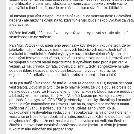
- a ta filozofie je dominující složkou, tak jsem začal poprvé v životě vážně
přemýšlet o jiné filozofii, než té evoluční - a sice o stvořitelské biblické.
Já nikomu jeho víru v slepou materiální evoluci od velkého třesku k člověku
neberu - ale nikdy nekývnu na to, když tuhle víru bude někdo vydával za věd
a obráceně.
Můžete teď zuřit, křičet, nadávat ... vyhrožovat ... vysmívat se - ale nic na této
skutečnosti tím nezměníte.
Pan Mgr. Votoček - co jsem jeho přednášky kdy slyšel - nikdy netvrdil, že by
jakékoliv naše představy o jednorázových historických událostech (ať už
evoluční či stvořitelské představy) byly v pozici testovatelné vědy - on toto
nenazývá testovatelnou vědou, ale vědou historickou nebo-li forenzní, která
ve spojení s filozofií hledá nejrozumnější vysvětlení toho proč a jak vznikl
vesmír, Země, příroda, zvířata, člověk, zlo, smrt ... tedy jednorázové minulé
události (které nespadají do oblasti testovatelné vědy) - zdůrazňuji
nejrozumnější, nikoliv materialistická, protože to není jedno a totéž.
Je to jen další důkaz toho, že lidé v Česku (a obecně i v EU) nejsou schopni
vést dialog. Dovolím si tvrdit, že je to hlavně proto, že v dialogu se prostě po
nějaké době ukáže, že Pravda je jenom jedna, kdežto bludů tisíceré podoby 
a biblický kreacionismus, který Mgr. Votoček krásně prezentuje na svých
přednáškách a výstavě GENESIS je vědecky historicky, filozoficky i morálně
obhajitelným kandidátem na Pravdu - ale na to, abyste tuto možnost mohli
začít brát v úvahu, si potřebujete nejprve udělat jasno v tom, co je
opakovatelná testovatelná věda, co je neopakovatelná historická (forenzní)
věda a co je filozofie, předpoklad a náboženská víra. Když toto uděláte, tak
nevyhnutelně zjistíte, že neřízená materiální evoluce od velkého třesku k
člověku je novodobé evoluční náboženství a nic jiného - a věda je jenom
rukojmím této náboženské propagandy.