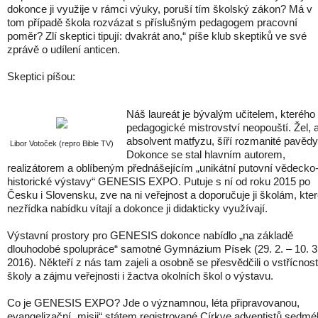
dokonce ji využije v rámci výuky, poruší tím školský zákon? Má v
tom případě škola rozvázat s příslušným pedagogem pracovní
poměr? Zlí skeptici tipují: dvakrát ano,“ píše klub skeptiků ve své
zprávě o udílení anticen.
Skeptici píšou:
Náš laureát je bývalým učitelem, kterého
pedagogické mistrovství neopouští. Žel, 
absolvent matfyzu, šíří rozmanité pavědy
Libor Votoček (repro Bible TV)
Dokonce se stal hlavním autorem,
realizátorem a oblíbeným přednášejícím „unikátní putovní vědecko
historické výstavy“ GENESIS EXPO. Putuje s ní od roku 2015 po
Česku i Slovensku, zve na ni veřejnost a doporučuje ji školám, kte
nezřídka nabídku vítají a dokonce ji didakticky využívají.
Výstavní prostory pro GENESIS dokonce nabídlo „na základě
dlouhodobé spolupráce“ samotné Gymnázium Písek (29. 2. – 10. 3
2016). Někteří z nás tam zajeli a osobně se přesvědčili o vstřícnost
školy a zájmu veřejnosti i žactva okolních škol o výstavu.
Co je GENESIS EXPO? Jde o významnou, léta připravovanou,
evangelizační „misii“ státem registrované Církve adventistů sedm