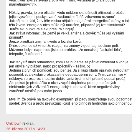
vědci, kteří byli za svého života vysmíváni. Většinou je to ale pouze
marketingový trik.
Někdy, pravda, je pro oficiální vědu některé skutečnosti přijmout, protože
jejich vysvětlení, poskytované zastánci se "příčí zdravému rozumu".
Jak přijmout fakt, že v těle vedou nějaké imaginární energetické dráhy, a tok
této životní energie v nich může být narušen, případně jej lze stimulovat?
Jenže akupunktura a akupresura fungují.
Jak strávit informaci, že Země je velká anténa a člověk může její vysílání
přijímat?
Jenže proutkaři umí najít vodu a ložiska kovů.
Dnes dokonce už víme, že reagují na změny v geomagnetickém poli.
Můžeme tedy s naprostou jistotou prohlásit, že neexistují "astrální těla",
telepatie, či démoni?
Jak tedy už dnes odhadnout, komu se budeme za pár let omlouvat a kdo je
jen obyčejný blázen, nebo prospěchář? - Těžko. :-)
Jedním z prvních pomůcek jsou peníze. Já si kupříkladu opravdu netroufám
posoudit, zda existují prokazatelné geopatogenní zóny. (Vím, že sám se v
některých prostorech necítím dobře, aniž bych mohl přesně popsat proč.)
Ale pokud je přednáška o nich vzápětí doplněna prodejem různých
elektronických zařízení či energetických obrazců, které negativní vlivy
zaručeně odstíní, pak mám jasno.
Myslím, že právě na takovéto exemplární případy soustřeďuje svou pozornos
spolek Sysifos a proto převažující část jeho činnosti hodnotím jako přínosnou
Unknown
řekl(a)...
26. března 2017 v 14:23