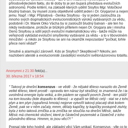
přírodovědeckém faktu, do té doby to je jen bujará představa evolučních
astronomů. Podle kritérií, na základě kterých udělil Sisyfos Mgr. Votočkovi
bludný balvan, by museli zcela objektivně udělit jeden i Dr. Grygarovi a nejen
jemu. Např. i Mgr. Příplatová - členka Sisyfosu - by si jeden zasloužila za
mnoho svých dogmatických evolucionistických výroků vydávaných za vědu,
podobně i Dr. Marek Orko Vácha by si zasloužil bludný balvan - ale ten ho
nikdy nedostane, protože je blízkým přítelem nejen Dr. Grygara ale i mnoha
členů Sisyfosu a sdílí jejich evoluční materialistickou víru - takže může na
veřejnosti vykládat evoluční smyšlenky vydávané za vědu - a to v libovolném
množství - a nikdo ze Sisyfosu se ani na okamžik nepozastaví "počkat, tohle
přece není věda!!"
Smutné a alarmující zároveň. Kdo je Sisyfos? Skeptikové? Nikoliv, jen
nazlobení ateisté a evolucionisté zavádějící evoluční světonázorovou totalitu.
Anonymni z 21:30
řekl(a)...
30. března 2017 v 18:54
" Takový je dnešní
konsenzus
- ve vědě - že nějaké těleso narazilo do Země 
velké těleso, které prostě - opravdu ten náraz byl strašlivý, to znamená že i ta
uvolněná energie byla velká, a tím pádem se vypařil povrch Země - ten plášť 
na tom kousku (kde dopadlo to těleso) - a vypařil se Měsíc celý - stal se z toh
plyn a ten plyn (vypařená hmota) nejprve vytvořil takový placatý disk kolem
Země, pak se v něm začaly, mmm, dělaly kapičky, ty kapičky postupně ztuhly,
byla z toho taková zrníčka a ta zrníčka se sloučila na dnešní Měsíc, takže
Měsíc má chemické složení, které je částečně pozemské a částečně z toho
původního tělesa. Hmmm, to jsou věci?! "
Popsal jste toho hodně, ale základní věci Vám unikají. Konsenzus - víte co to