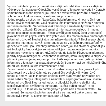
Vy, všichni hledči pravdy .. téměř vše v dějinách lidského života a v dějinách
vědy prochází úpravou vědeckého vysvětlování. To nakonec vede i k úpravě
samotného lidského myšlení, jak jsme si o světě tvořili poznání, obrazy a
schmemata. A tak se stává, že nekteří pak procitnou.
Jedna ukázka za všechny: Na počátku byla informace. Hmota je živá jen
tehdy, když je v ní genom. Celá skladba této informace je složena z hmoty a
napsána na hmotě. Nepochází však z homoty, není dílem fyzikálních, ani
chemických zákonů. Kódovaný smysl té informace neposlouchá hmotu,
hmota poslouchá tu informaci. Přesto vytváří velmi složitý život, zapadající
jako mozaika do jiných, velmi složitých životů. Jak mohla neživá hmota vytořit
informaci o životě? Nechybí vám tam nějaký další faktor? Život se pak chová
podle této informace, aby žil a reprodukoval se v určitém druhu stvoření. V
genetickém kódu jsou všechny informace o tom, jak má stvoření vypadat, jak
má biologicky fungovat, jak se má množit, jak má pracovat jeho imunita.
Informace nevznikne jen tak, když plácnete do kaluže. Původcem informace
je vždy nějaká inteligence. Zanechává informaci, která určitý účel a smysl. A v
případě genomu je to program pro život. Ale nejsou tam nachystány žádné
informace o tom, jak má vypadat po evoluční transformaci do nějakého jinéh
druhu. Ani molekula této informace tam není!
Zatímco evolucionisté, dnes u znalí dostatku biologických a genetických
zákonotostí tvrdí, že živá hmota se pomaličku vyvíjela v jiný druh živé
fungující hmoty. Jak to ta hmota udělala, když prapůvodně nezaložila ani
sama sebe? Nebyla inteligentní a nemohla si naprogramovat svou vlastní
informaci pro život. I jedna jednoduchá bilogická buňka je složitá jako
stotisícové město s věškerou infrasturou. Buňka buňku netvoří, je se
reprodukují .. a to někdy za patologických podmínek s mutační ztrátou. To
znamená, že malou část informace ztratí a ve hmotě ji pak organismus
nepostaví. Prvotní je tedy informace, pak až život.