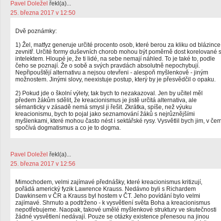
Pavel Doležel
řekl(a)...
25. března 2017 v 12:50
Dvě poznámky:
1) Žel, matfyz generuje určité procento osob, které berou za kliku od blázince
zevnitř. Určité formy duševních chorob mohou být poměrně dost korelované 
intelektem. Hloupé je, že ti lidé, na sebe nemají náhled. To je také to, podle
čeho se poznají. Že o sobě a svých pravdách absolutně nepochybují.
Nepřipouštějí alternativu a nejsou otevřeni - alespoň myšlenkově - jiným
možnostem. Jinými slovy, neexistuje postup, který by je přesvědčil o opaku.
2) Pokud jde o školní výlety, tak bych to nezakazoval. Jen by učitel měl
předem žákům sdělit, že kreacionismus je jistě určitá alternativa, ale
sémanticky v zásadě nemá smysl ji řešit. Zkrátka, spíše, než výuku
kreacionismu, bych to pojal jako seznamování žáků s nejrůznějšími
myšlenkami, které mohou často nést i sektářské rysy. Vysvětlil bych jim, v če
spočívá dogmatismus a co je to dogma.
Pavel Doležel
řekl(a)...
25. března 2017 v 12:56
Mimochodem, velmi zajímavé přednášky, které kreacionismus kritizují,
pořádá americký fyzik Lawrence Krauss. Nedávno byli s Richardem
Dawkinsem v ČR a Krauss byl hostem v ČT. Jeho povídání bylo velmi
zajímavé. Shrnuto a podtrženo - k vysvětlení světa Boha a kreacionismus
nepotřebujeme. Naopak, takové umělé myšlenkové struktury ve skutečnosti
žádné vysvětlení nedávají. Pouze se otázky existence přenesou na jinou