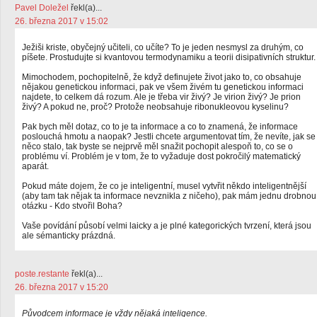
Pavel Doležel
řekl(a)...
26. března 2017 v 15:02
Ježiši kriste, obyčejný učiteli, co učíte? To je jeden nesmysl za druhým, co
píšete. Prostudujte si kvantovou termodynamiku a teorii disipativních struktur.
Mimochodem, pochopitelně, že když definujete život jako to, co obsahuje
nějakou genetickou informaci, pak ve všem živém tu genetickou informaci
najdete, to celkem dá rozum. Ale je třeba vir živý? Je virion živý? Je prion
živý? A pokud ne, proč? Protože neobsahuje ribonukleovou kyselinu?
Pak bych měl dotaz, co to je ta informace a co to znamená, že informace
poslouchá hmotu a naopak? Jestli chcete argumentovat tím, že nevíte, jak se
něco stalo, tak byste se nejprvě měl snažit pochopit alespoň to, co se o
problému ví. Problém je v tom, že to vyžaduje dost pokročilý matematický
aparát.
Pokud máte dojem, že co je inteligentní, musel vytvřit někdo inteligentnější
(aby tam tak nějak ta informace nevznikla z ničeho), pak mám jednu drobnou
otázku - Kdo stvořil Boha?
Vaše povídání působí velmi laicky a je plné kategorických tvrzení, která jsou
ale sémanticky prázdná.
poste.restante
řekl(a)...
26. března 2017 v 15:20
Původcem informace je vždy nějaká inteligence.