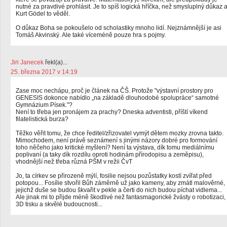
nutné za pravdivé prohlásit. Je to spíš logická hříčka, než smysluplný důkaz 
Kurt Gödel to věděl.
O důkaz Boha se pokoušelo od scholastiky mnoho lidí. Nejznámnější je asi
Tomáš Akvinský. Ale také víceméně pouze hra s pojmy.
Jiri Janecek
řekl(a)...
25. března 2017 v 14:19
Zase moc nechápu, proč je článek na ČŠ. Protože "výstavní prostory pro
GENESIS dokonce nabídlo „na základě dlouhodobé spolupráce“ samotné
Gymnázium Písek."?
Není to třeba jen pronájem za prachy? Dneska adventisti, příští víkend
filatelistická burza?
Těžko věřit tomu, že chce ředitel/zřizovatel vymýt dětem mozky zrovna takto.
Mimochodem, není právě seznámení s jinými názory dobré pro formování
toho něčeho jako kritické myšlení? Není ta výstava, dík tomu mediálnímu
poplivaní (a taky dík rozdílu oproti hodinám přírodopisu a zeměpisu),
vhodnější než třeba různá PŠM v režii ČvT
Jo, ta církev se přirozeně mýlí, fosilie nejsou pozůstatky kostí zvířat před
potopou... Fosílie stvořil Bůh záměrně už jako kameny, aby zmátl malověrné,
jejichž duše se budou škvařit v pekle a čerti do nich budou píchat vidlema...
Ale jinak mi to přijde méně škodlivé než fantasmagorické žvásty o robotizaci,
3D tisku a skvělé budoucnosti...