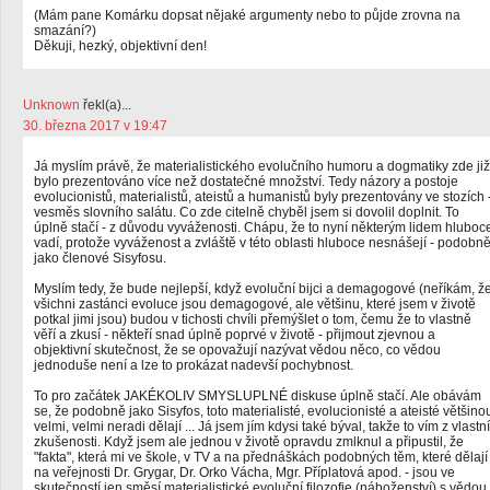
(Mám pane Komárku dopsat nějaké argumenty nebo to půjde zrovna na
smazání?)
Děkuji, hezký, objektivní den!
Unknown
řekl(a)...
30. března 2017 v 19:47
Já myslím právě, že materialistického evolučního humoru a dogmatiky zde již
bylo prezentováno více než dostatečné množství. Tedy názory a postoje
evolucionistů, materialistů, ateistů a humanistů byly prezentovány ve stozích 
vesměs slovního salátu. Co zde citelně chyběl jsem si dovolil doplnit. To
úplně stačí - z důvodu vyváženosti. Chápu, že to nyní některým lidem hluboc
vadí, protože vyváženost a zvláště v této oblasti hluboce nesnášejí - podobn
jako členové Sisyfosu.
Myslím tedy, že bude nejlepší, když evoluční bijci a demagogové (neříkám, ž
všichni zastánci evoluce jsou demagogové, ale většinu, které jsem v životě
potkal jimi jsou) budou v tichosti chvíli přemýšlet o tom, čemu že to vlastně
věří a zkusí - někteří snad úplně poprvé v životě - přijmout zjevnou a
objektivní skutečnost, že se opovažují nazývat vědou něco, co vědou
jednoduše není a lze to prokázat nadevší pochybnost.
To pro začátek JAKÉKOLIV SMYSLUPLNÉ diskuse úplně stačí. Ale obávám
se, že podobně jako Sisyfos, toto materialisté, evolucionisté a ateisté většino
velmi, velmi neradi dělají ... Já jsem jím kdysi také býval, takže to vím z vlastní
zkušenosti. Když jsem ale jednou v životě opravdu zmlknul a připustil, že
"fakta", která mi ve škole, v TV a na přednáškách podobných těm, které dělají
na veřejnosti Dr. Grygar, Dr. Orko Vácha, Mgr. Příplatová apod. - jsou ve
skutečností jen směsí materialistické evoluční filozofie (náboženství) s vědou