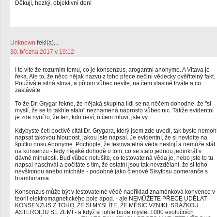
Děkuji, hezký, objektivní den!
Unknown
řekl(a)...
30. března 2017 v 19:12
I to víte že rozumím tomu, co je konsenzus, arogantní anonyme. A Vltava je
řeka. Ale to, že něco nějak nazvu z toho přece nečiní vědecky ověřitelný fakt.
Používáte silná slova, a přitom vůbec nevíte, na čem vlastně trváte a co
zastáváte.
To že Dr. Grygar řekne, že nějaká skupina lidi se na něčem dohodne, že "si
myslí, že se to takhle stalo" neznamená naprosto vůbec nic. Takže evidentní
je zde nyní to, že ten, kdo neví, o čem mluví, jste vy.
Kdybyste četl poctivě citát Dr. Grygara, který jsem zde uvedl, tak byste nemoh
napsat takovou hloupost, jakou jste napsal. Je evidentní, že si nevidíte na
špičku nosu Anonyme. Pochopte, že testovatelná věda nestojí a nemůže stát
na konsenzu - tedy nějaké dohodě o tom, co se stalo jednou jedinkrát v
dávné minulosti. Buď vůbec netušíte, co testovatelná věda je, nebo jste to tu
napsal naschvál a počítáte s tím, že ostatní jsou tak nevzdělaní, že si toho
nevšimnou anebo mícháte - podobně jako členové Sisyfosu pomeranče s
bramborama.
Konsenzus může být v testovatelné vědě například znaménková konvence v
teorii elektromagnetického pole apod. - ale NEMŮŽETE PŘECE UDĚLAT
KONSENZUS Z TOHO, ŽE SI MYSLÍTE, ŽE MĚSÍC VZNIKL SRÁŽKOU
ASTEROIDU SE ZEMÍ - a když si tohle bude myslet 1000 evolučních