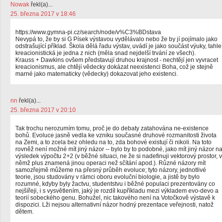
Nowak
řekl(a)...
25. března 2017 v 18:46
https://www.gymna-pi.cz/search/node/v%C3%BDstava
Nevypá to, že by si G Písek výstavou vydělávalo nebo že by jí pojímalo jako
odstrašující příklad. Škola dělá řadu výstav, uvádí je jako součást výuky, tahle
kreacionistická je jedna z nich (měla snad nejdelší trvání ze všech).
Krauss + Dawkins ovšem představují druhou krajnost - nechtějí jen vyvracet
kreacionismus, ale chtějí vědecky dokázat neexistenci Boha, což je stejně
marné jako matematicky (vědecky) dokazovat jeho existenci.
nn
řekl(a)...
25. března 2017 v 20:10
Tak trochu nerozumím tomu, proč je do debaty zatahována ne-existence
bohů. Evoluce jasně vedla ke vzniku současné druhové rozmanitosti života
na Zemi, a to zcela bez ohledu na to, zda bohové existují či nikoli. Na toto
rovněž není možné mít jiný názor -- bylo by to podobné, jako mít jiný názor n
výsledek výpočtu 2+2 (v běžné situaci, ne že si nadefinuji vektorový prostor, v
němž plus znamená jinou operaci než sčítání apod.). Různé názory mít
samozřejmě můžeme na přesný průběh evoluce; tyto názory, jednotlivé
teorie, jsou studovány v rámci oboru evoluční biologie, a jistě by bylo
rozumné, kdyby byly žactvu, studentstvu i běžné populaci prezentovány co
nejšířeji, i s vysvětlením, jaký je rozdíl kupříkladu mezi výkladem evo-devo a
teorií sobeckého genu. Bohužel, nic takového není na Votočkově výstavě k
dispozici. Lži nejsou alternativní názor hodný prezentace veřejnosti, natož
dětem.