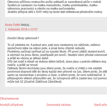
Obecnou příčinou rostoucího počtu odkladů je zanedbaná péče v rodině.
Systém je nastaven na matku-manažerku, matku-podnikatelku, matku-
výkonnou pracovnici a nikoliv na matku-pečovatelku.
Jestliže přibývá dětí s SVP, měly by tento fakt reflektovat především rodiny.
Nicka Pytlik
řekl(a)...
1. listopadu 2016 v 12:07
Dnešní školy výkonové?
To už zdaleka ne. A pokud ano, pak jsou nastaveny na výkůnek, zatímco
společnost stále na výkon jede, a jinak tomu zřejmě nebude.
Problémy začínají vyvřívat už na vysoké škole. Při první zátěži student končí,
a odchází na jinou školu, popřípadě jen končí. Studijní obor přestal oslovovat
a ještě ke všemu je děkan debil.
Dřív šel rodič k lékaři se dvěma dětmi běžně, dnes jdou s jedním dítětem dva
rodiče, a ještě se hroutí.
Odklady školní docházky jsou dílem proto, že rodiče si chtějí o rok oddálit
povinnost dopravit dítě do školy každý den přesně na čas, dílem proto, že dít
samo se neorientuje v prostoru a čase, a dílem proto, že není soběstačné. S
přibývajícím věkem připouštím ale, že schopnost utřít si zadek bez cizí pomoc
může být 3Z (Značně Zátěžová Záležitost).
Okomentovat
Novější příspěvek
Domovská stránka
Starší pří