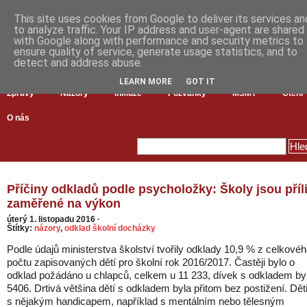
This site uses cookies from Google to deliver its services an
to analyze traffic. Your IP address and user-agent are shared
with Google along with performance and security metrics to
ensure quality of service, generate usage statistics, and to
detect and address abuse.
LEARN MORE
GOT IT
Zprávy
Názory
Inkluze
Pozvánky
MŠMT
Čtení
O nás
Příčiny odkladů podle psycholožky: Školy jsou příl
zaměřené na výkon
úterý 1. listopadu 2016
·
Štítky:
názory
,
odklad školní docházky
Podle údajů ministerstva školství tvořily odklady 10,9 % z celkové
počtu zapisovaných dětí pro školní rok 2016/2017. Častěji bylo o
odklad požádáno u chlapců, celkem u 11 233, dívek s odkladem by
5406. Drtivá většina dětí s odkladem byla přitom bez postižení. Dět
s nějakým handicapem, například s mentálním nebo tělesným