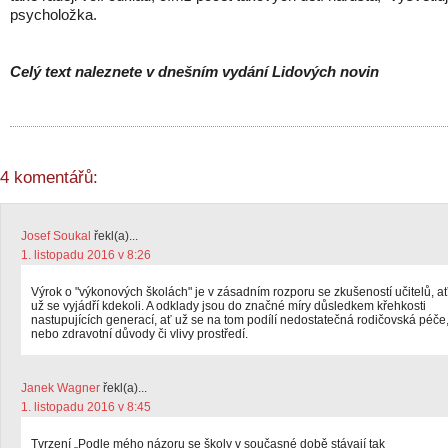
psycholožka.
Celý text naleznete v dnešním vydání Lidových novin
4 komentářů:
Josef Soukal
řekl(a)...
1. listopadu 2016 v 8:26
Výrok o "výkonových školách" je v zásadním rozporu se zkušeností učitelů, a
už se vyjádří kdekoli. A odklady jsou do značné míry důsledkem křehkosti
nastupujících generací, ať už se na tom podílí nedostatečná rodičovská péče
nebo zdravotní důvody či vlivy prostředí.
Janek Wagner
řekl(a)...
1. listopadu 2016 v 8:45
Tvrzení „Podle mého názoru se školy v současné době stávají tak