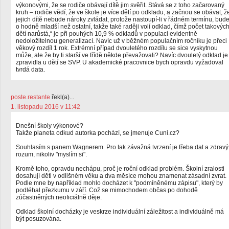
výkonovými, že se rodiče obávají dítě jim svěřit. Stává se z toho začarovaný
kruh – rodiče vědí, že ve škole je více dětí po odkladu, a začnou se obávat, ž
jejich dítě nebude nároky zvládat, protože nastoupí-li v řádném termínu, bud
o hodně mladší než ostatní, takže také raději volí odklad, čímž počet takovýc
dětí narůstá,“ je při pouhých 10,9 % odkladů v populaci evidentně
nedoložitelnou generalizací. Navíc už v běžném populačním ročníku je přeci
věkový rozdíl 1 rok. Extrémní případ dvouletého rozdílu se sice vyskytnou
může, ale že by ti starší ve třídě někde převažovali? Navíc dvouletý odklad je
zpravidla u dětí se SVP. U akademické pracovnice bych opravdu vyžadoval
tvrdá data.
poste.restante
řekl(a)...
1. listopadu 2016 v 11:42
Dnešní školy výkonové?
Takže planeta odkud autorka pochází, se jmenuje Cuni.cz?
Souhlasím s panem Wagnerem. Pro tak závažná tvrzení je třeba dat a zdravý
rozum, nikoliv "myslím si".
Kromě toho, opravdu nechápu, proč je roční odklad problém. Školní zralosti
dosahují děti v odlišném věku a dva měsíce mohou znamenat zásadní zvrat.
Podle mne by například mohlo docházet k "podmíněnému zápisu", který by
podléhal přezkumu v září. Což se mimochodem občas po dohodě
zúčastněných neoficiálně děje.
Odklad školní docházky je veskrze individuální záležitost a individuálně má
být posuzována.