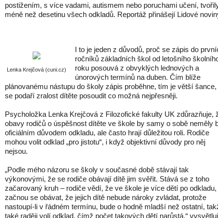
postižením, s více vadami, autismem nebo poruchami učení, tvořil
méně než desetinu všech odkladů. Reportáž přinášejí Lidové novin
I to je jeden z důvodů, proč se zápis do prvn
ročníků základních škol od letošního školníh
roku posouvá z obvyklých lednových a
Lenka Krejčová (cuni.cz)
únorových termínů na duben. Čím blíže
plánovanému nástupu do školy zápis proběhne, tím je větší šance,
se podaří zralost dítěte posoudit co možná nejpřesněji.
Psycholožka Lenka Krejčová z Filozofické fakulty UK zdůrazňuje, 
obavy rodičů o úspěšnost dítěte ve škole by samy o sobě neměly 
oficiálním důvodem odkladu, ale často hrají důležitou roli. Rodiče
mohou volit odklad „pro jistotu“, i když objektivní důvody pro něj
nejsou.
„Podle mého názoru se školy v současné době stávají tak
výkonovými, že se rodiče obávají dítě jim svěřit. Stává se z toho
začarovaný kruh – rodiče vědí, že ve škole je více dětí po odkladu,
začnou se obávat, že jejich dítě nebude nároky zvládat, protože
nastoupí-li v řádném termínu, bude o hodně mladší než ostatní, tak
také raději volí odklad, čímž počet takových dětí narůstá,“ vysvětlu