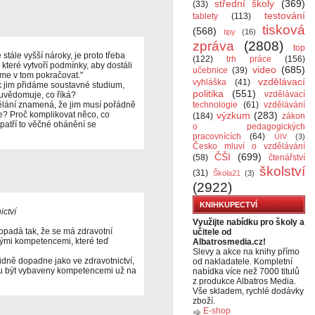
střední školy
(369)
(33)
testování
tablety
(113)
tisková
(568)
tipy
(16)
zpráva
(2808)
top
stále vyšší nároky, je proto třeba
(122)
trh práce
(156)
které vytvoří podmínky, aby dostáli
video
(685)
učebnice
(39)
me v tom pokračovat."
vzdělávací
vyhláška
(41)
tak jim přidáme soustavné studium,
politika
(551)
vzdělávací
euvědomuje, co říká?
ělání znamená, že jim musí pořádně
technologie
(61)
vzdělávání
me? Proč komplikovat něco, co
výzkum
(283)
(184)
zákon
 patří to věčné ohánění se
o pedagogických
pracovnících
(64)
ÚIV
(3)
Česko mluví o vzdělávání
ČŠI
(699)
(58)
čtenářství
školství
(31)
Škola21
(3)
(2922)
KNIHKUPECTVÍ
ictví
Využijte nabídku pro školy a
dopadá tak, že se má zdravotní
učitele od
bnými kompetencemi, které teď
Albatrosmedia.cz!
Slevy a akce na knihy přímo
lidně dopadne jako ve zdravotnictví,
od nakladatele. Kompletní
ou být vybaveny kompetencemi už na
nabídka více než 7000 titulů
z produkce Albatros Media.
Vše skladem, rychlé dodávky
zboží.
E-shop