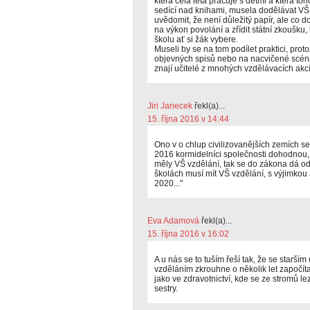
která celá léta pracuje s dětmi a která to
sedící nad knihami, musela dodělávat VŠ
uvědomit, že není důležitý papír, ale co 
na výkon povolání a zřídit státní zkoušku,
školu ať si žák vybere.
Museli by se na tom podílet praktici, prot
objevných spisů nebo na nacvičené scénky
znají učitelé z mnohých vzdělávacích akcí
Jiri Janecek
řekl(a)...
15. října 2016 v 14:44
Ono v o chlup civilizovanějších zemích se 
2016 kormidelníci společnosti dohodnou, 
měly VŠ vzdělání, tak se do zákona dá od
školách musí mít VŠ vzdělání, s výjimko
2020..."
Eva Adamová
řekl(a)...
15. října 2016 v 16:02
A u nás se to tuším řeší tak, že se starší
vzděláním zkrouhne o několik let započít
jako ve zdravotnictví, kde se ze stromů l
sestry.