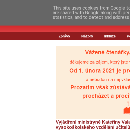
This site uses cookies from Google to 
are shared with Google along with per
statistics, and to detect and address
Zprávy
Názory
Inkluze
P
Vyjádření ministryně Kateřiny Val
vysokoškolského vzdělání učitelů