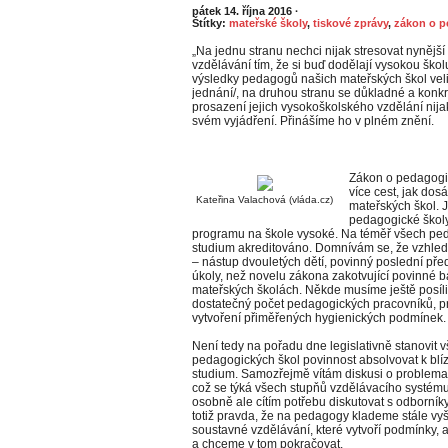
pátek 14. října 2016
·
Štítky:
mateřské školy
,
tiskové zprávy
,
zákon o p
„Na jednu stranu nechci nijak stresovat nyněj
vzdělávání tím, že si buď dodělají vysokou školu,
výsledky pedagogů našich mateřských škol velic
jednání/, na druhou stranu se důkladné a kon
prosazení jejich vysokoškolského vzdělání nij
svém vyjádření. Přinášíme ho v plném znění.
Zákon o pedagogi
více cest, jak dos
Kateřina Valachová (vláda.cz)
mateřských škol. 
pedagogické školy
programu na škole vysoké. Na téměř všech ped
studium akreditováno. Domnívám se, že vzhled
– nástup dvouletých dětí, povinný poslední př
úkoly, než novelu zákona zakotvující povinné b
mateřských školách. Někde musíme ještě posílit 
dostatečný počet pedagogických pracovníků, 
vytvoření přiměřených hygienických podmínek.
Není tedy na pořadu dne legislativně stanovit
pedagogických škol povinnost absolvovat k bl
studium. Samozřejmě vítám diskusi o problema
což se týká všech stupňů vzdělávacího systému
osobně ale cítím potřebu diskutovat s odborník
totiž pravda, že na pedagogy klademe stále vyšš
soustavné vzdělávání, které vytvoří podmínky, 
a chceme v tom pokračovat.