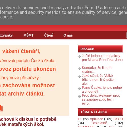
deliver its services and to analyze traffic. Your IP address and
formance and security metrics to ensure quality of service, ge
 abuse.
ozvánky
MŠMT
Čtení
O nás
DISKUSE
Ještě jednou polopaticky
pro Milana Randáka, Janu
...
Komárku, že ti není
stydno....
Jaké štěstí, že Velké
břicho není líný učitel,
ale...
Pane Čapku, je toto nutné
a vhodné?
Proč dělat výzkumy, proč
se zapojovat do těch
evro...
TÉMATA ČLÁNKŮ
achové k diskusi o potřebě
Aplikace
(109)
BYOD
1:1
(22)
(34)
Bezplatně
(102)
/ek mateřských škol.