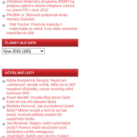
Vyhlášení dotačního programu MŠMT na
podporu aktivit v oblasti integrace cizinců
na území ČR v roce 2012
Přečtěte si: Stolzová podporuje kroky
ministra Dobeše!
Petr Fischer: Povinná maturita z
matematiky je mrtvá. A my stále neumíme
napočítat do pěti
ČLÁNKY DLE DATA
UČITELSKÉ LISTY
Adéla Karásková Skoupá: Nejde jen
„ušmiknout“ devátý ročník. Mělo by to obří
negativní důsledky, varuje sociolog před
návrhem SPD
Pavel Mentlík: Devátá třída (první část):
Kolik let má mít základní škola
Markéta Hronová: Jak pozvednout české
školy? Máme recept a není to ani tak
drahé, hodnotí pětiletý projekt šéf
nadačního fondu
Jan Beránek: Nejdou vašim potomkům
počty? Pomoci může doučování pod
dohledem umělé inteligence
Josef Mačí: Babiš vrací do hry zrušení