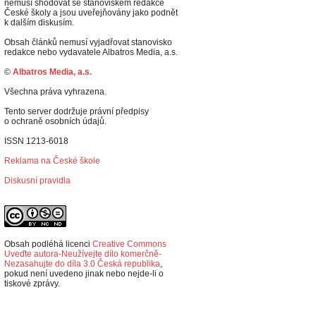
nemusí shodovat se stanoviskem redakce
České školy a jsou uveřejňovány jako podnět
k dalším diskusím.
Obsah článků nemusí vyjadřovat stanovisko
redakce nebo vydavatele Albatros Media, a.s.
©
Albatros Media, a.s.
Všechna práva vyhrazena.
Tento server dodržuje právní předpisy
o ochraně osobních údajů.
ISSN 1213-6018
Reklama na České škole
Diskusní pravidla
Obsah podléhá licenci
Creative Commons
Uveďte autora-Neužívejte dílo komerčně-
Nezasahujte do díla 3.0 Česká republika
,
p
okud není uvedeno jinak nebo nejde-li o
tiskové zprávy.