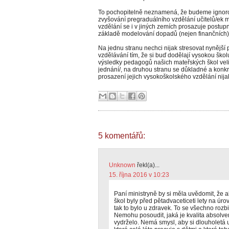
To pochopitelně neznamená, že budeme ignoro
zvyšování pregraduálního vzdělání učitelů/ek m
vzdělání se i v jiných zemích prosazuje postup
základě modelování dopadů (nejen finančních)
Na jednu stranu nechci nijak stresovat nynějš
vzdělávání tím, že si buď dodělají vysokou školu,
výsledky pedagogů našich mateřských škol velic
jednání/, na druhou stranu se důkladné a kon
prosazení jejich vysokoškolského vzdělání nij
5 komentářů:
Unknown
řekl(a)...
15. října 2016 v 10:23
Paní ministryně by si měla uvědomit, že 
škol byly před pětadvaceticeti lety na úr
tak to bylo u zdravek. To se všechno rozbi
Nemohu posoudit, jaká je kvalita absolve
vydrželo. Nemá smysl, aby si dlouholetá 