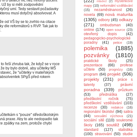
ho ví o dětech víc než mnohý docent
(222)
myšlenkové
mládež
(2)
. Už by si měli zodpovědní
mapy
(10)
neformální vzdělávání
dotyčný umí. Tedy sestavit požadavky
nezaměstnanost
(26)
(15)
 kterou musí dotyčný absolvovat. A
nová maturita
novela
(69)
(1305)
odkazy
odbory
(45)
ože od VŠ by se to zvrhlo na citace
(271)
ombudsman
(40)
 dle reformátorů s RVP. Tak jak to
online
(174)
open source
(23)
.
otevřený dopis
(42)
pedagogicko-psychologické
poradny
(41)
petice
(19)
polemika
(1885)
pozvánky
(1810)
praktické školy
(25)
to řeší zhruba tak, že když se v roce
prezentace
(66)
profese
že by bylo dobré, aby učitelky MŠ
učitele
(50)
prognózy
(16)
stavec, že "učitelky v mateřských
projekt
(506)
program
(64)
u absolventek SPgŠ před rokem
projekty
(231)
práce s
právní
talenty
(37)
poradna
(339)
průzkum
(53)
přednáška
(27)
předškolní ročník
(75)
předškolní vzdělávání
(103)
recenze
(30)
redakce
(16)
regionální školství
(94)
satira
m učitelkám s "pouze" středoškolským
(44)
sexuální výchova
(21)
aná praxe. Aby to ale nedopadlo tak
sociální sítě
(110)
soukromé
eze zpátky na zem, protože chybí
soutěž
(498)
školy
(165)
standard
(127)
statistika
(100)
stravování
(50)
studie