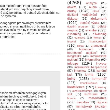
(4268)
analýza
(25)
vat mezinárodní trend postupného
anketa
(101)
audio
(148)
ateřských škol. Jejich vysokoškolské
causy
(1049)
cloud
(22)
ně a až po důkladné debatě všech aktérů i na
digitální vzdělávání
(44)
 do systému.
dokument
diskuse
(65)
(1094)
domácí výuka
(28)
í pedagogické pracovníky v předškolním
 nebo si musí najít jinou práci /na to jsou
dětské
dotační program
(21)
e kvalitní a bylo by to velmi neférové
e-knihy
(323)
skupiny
(52)
krétními argumenty podložené debatě o
e-learning
(31)
eTwinning
ak nebráním.
(32)
evaluace
(13)
fejeton
(3)
financování
festival
(22)
(310)
gramotnosti
glosa
(13)
(48)
hodnocení
(108)
hodnocení aplikací
(41)
infografika
(40)
informatické
myšlení
(35)
informatika
(60)
inkluze
(1194)
inovace
(30)
internetová bezpečnost
(57)
interview
(173)
kariérní
kniha
(1180)
řád
(178)
knihy
(1253)
komentář
(227)
konektivismus
(13)
konference
(197)
konkursy
kulatý
(7)
konstruktivismus
(19)
absolventi středních pedagogických
stůl
(55)
kurikulum
(28)
ovni dnešních vysokoškoláků. Stejně
matematika
licence
(7)
lo a dnes to chcete zaflikovat.
(298)
metodika
(39)
migrace
ntů SPŠ dnes, ale nemyslím si, že to
ministryně školství
(87)
učitelka se středním vzděláním,