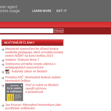
RSS
KOMENTÁŘE
 user-agent
nerate usage
LEARN MORE
GOT IT
NEJČTENĚJŠÍ ČLÁNKY
Metodické doporučení ke zřízení funkce
asistenta pedagoga, které schválila porada
vedení MŠMT na konci května 2015
redakce: Diskuzní téma 7
Sněmovna schválila novelu zákona o
pedagogických pracovnících
Autorský zákon ve školách
Poradna ASČ: Nesmyslná testová zadání,
nesmyslná čeština
Proč je nutné ve školách
opustit výchovu
k poslušnosti
Jan Koucun: Alternativní komunikace jako
prostředek vzdělávání