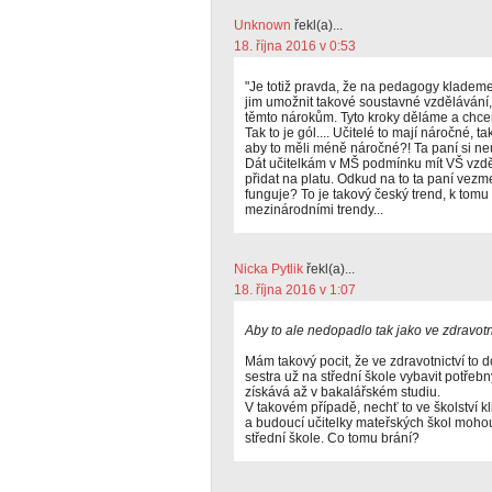
Unknown
řekl(a)...
18. října 2016 v 0:53
"Je totiž pravda, že na pedagogy klademe 
jim umožnit takové soustavné vzdělávání, 
těmto nárokům. Tyto kroky děláme a chce
Tak to je gól.... Učitelé to mají náročné, 
aby to měli méně náročné?! Ta paní si n
Dát učitelkám v MŠ podmínku mít VŠ vzd
přidat na platu. Odkud na to ta paní vez
funguje? To je takový český trend, k tomu
mezinárodními trendy...
Nicka Pytlik
řekl(a)...
18. října 2016 v 1:07
Aby to ale nedopadlo tak jako ve zdravotn
Mám takový pocit, že ve zdravotnictví to 
sestra už na střední škole vybavit potře
získává až v bakalářském studiu.
V takovém případě, nechť to ve školství k
a budoucí učitelky mateřských škol moh
střední škole. Co tomu brání?