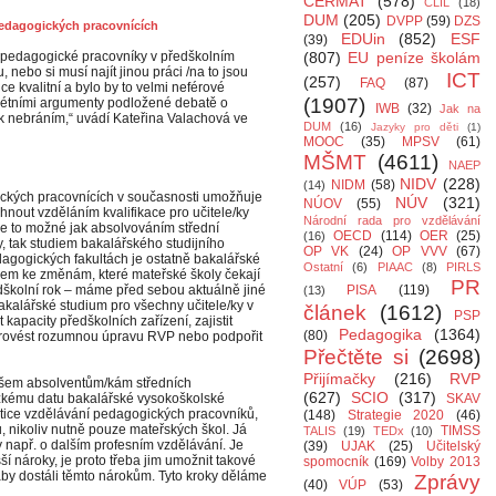
CERMAT
(578)
CLIL
(18)
DUM
(205)
DVPP
(59)
DZS
edagogických pracovnících
EDUin
(852)
ESF
(39)
ší pedagogické pracovníky v předškolním
(807)
EU peníze školám
 nebo si musí najít jinou práci /na to jsou
ICT
(257)
FAQ
(87)
e kvalitní a bylo by to velmi neférové
(1907)
krétními argumenty podložené debatě o
IWB
(32)
Jak na
ak nebráním,“ uvádí Kateřina Valachová ve
DUM
(16)
Jazyky pro děti
(1)
MOOC
(35)
MPSV
(61)
MŠMT
(4611)
NAEP
NIDV
(228)
NIDM
(58)
(14)
ckých pracovnících v současnosti umožňuje
NÚV
(321)
NÚOV
(55)
áhnout vzděláním kvalifikace pro učitele/ky
Národní rada pro vzdělávání
Je to možné jak absolvováním střední
OECD
(114)
OER
(25)
(16)
, tak studiem bakalářského studijního
OP VK
(24)
OP VVV
(67)
agogických fakultách je ostatně bakalářské
Ostatní
(6)
PIAAC
(8)
PIRLS
em ke změnám, které mateřské školy čekají
PR
edškolní rok – máme před sebou aktuálně jiné
PISA
(119)
(13)
akalářské studium pro všechny učitele/ky v
článek
(1612)
PSP
kapacity předškolních zařízení, zajistit
Pedagogika
(1364)
(80)
provést rozumnou úpravu RVP nebo podpořit
Přečtěte si
(2698)
Přijímačky
(216)
RVP
 všem absolventům/kám středních
(627)
SCIO
(317)
ízkému datu bakalářské vysokoškolské
SKAV
tice vzdělávání pedagogických pracovníků,
(148)
Strategie 2020
(46)
, nikoliv nutně pouze mateřských škol. Já
TIMSS
TALIS
(19)
TEDx
(10)
y např. o dalším profesním vzdělávání. Je
(39)
UJAK
(25)
Učitelský
í nároky, je proto třeba jim umožnit takové
spomocník
(169)
Volby 2013
aby dostáli těmto nárokům. Tyto kroky děláme
Zprávy
(40)
VÚP
(53)