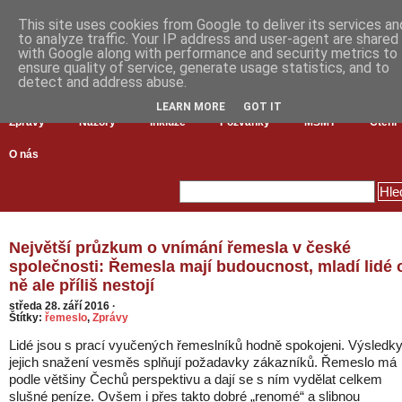
This site uses cookies from Google to deliver its services an
to analyze traffic. Your IP address and user-agent are shared
with Google along with performance and security metrics to
ensure quality of service, generate usage statistics, and to
detect and address abuse.
LEARN MORE
GOT IT
Zprávy
Názory
Inkluze
Pozvánky
MŠMT
Čtení
O nás
Největší průzkum o vnímání řemesla v české
společnosti: Řemesla mají budoucnost, mladí lidé 
ně ale příliš nestojí
středa 28. září 2016
·
Štítky:
řemeslo
,
Zprávy
Lidé jsou s prací vyučených řemeslníků hodně spokojeni. Výsledk
jejich snažení vesměs splňují požadavky zákazníků. Řemeslo má
podle většiny Čechů perspektivu a dají se s ním vydělat celkem
slušné peníze. Ovšem i přes takto dobré „renomé“ a slibnou