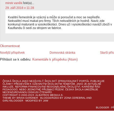
mirek vaněk
řekl(a)...
29. září 2016 v 11:28
Kvalitní řemeslník je vzácný a může si poroučet a moc se nepředře.
Nekvalitní musí makat pro firmy. Těch nekvalitních je hodně. Navíc zde
konkurují maturanti a vysokoškoláci. Dnes už i vysokoškoláci naváží zboží v
Kauflandu či sedí za strojem ve fabrice.
Okomentovat
Novější příspěvek
Domovská stránka
Starší pří
Přihlásit se k odběru:
Komentáře k příspěvku (Atom)
ČESKÁ ŠKOLA
JAKO NEZÁVISLÝ ŠKOLSKÝ ZPRAVODAJSKÝ PORTÁL PUBLIKUJE
ČLÁNKY PŘEDEVŠÍM K OŽEHAVÝM ŠKOLSKÝM TÉMATŮM, JAKO JE AKTUÁLNĚ
INKLUZE, REFORMA FINANCOVÁNÍ REGIONÁLNÍHO ŠKOLSTVÍ, KARIÉRNÍ ŘÁD
PEDAGOGŮ, NEBO JEDNOTNÉ PŘIJÍMACÍ ŘÍZENÍ.
ČESKÁ ŠKOLA
UMOŽŇUJE
NECENZUROVANOU DISKUSI ČTENÁŘŮ.
COPYRIGHT © 2000-2015· ALBATROS MEDIA A.S.
THEME
BY
BRIAN GARDNER
· BLOGGERIZED BY
ZONA CEREBRAL
AND
GIRLYBLOGGER
· MODIFIED BY
J4W
BLOGGER
·
P