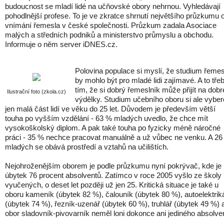
budoucnost se mladí lidé na učňovské obory nehrnou. Vyhledávají
pohodlnější profese. To je ve zkratce shrnutí největšího průzkumu 
vnímání řemesla v české společnosti. Průzkum zadala Asociace
malých a středních podniků a ministerstvo průmyslu a obchodu.
Informuje o něm server iDNES.cz.
Polovina populace si myslí, že studium řemes
by mohlo být pro mladé lidi zajímavé. A to třeb
tím, že si dobrý řemeslník může přijít na dobr
Ilustrační foto (zkola.cz)
výdělky. Studium učebního oboru si ale vyber
jen malá část lidí ve věku do 25 let. Důvodem je především větší
touha po vyšším vzdělání - 63 % mladých uvedlo, že chce mít
vysokoškolský diplom. A pak také touha po fyzicky méně náročné
práci - 35 % nechce pracovat manuálně a už vůbec ne venku. A 2
mladých se obává prostředí a vztahů na učilištích.
Nejohroženějším oborem je podle průzkumu nyní pokrývač, kde je
úbytek 76 procent absolventů. Zatímco v roce 2005 vyšlo ze školy
vyučených, o deset let později už jen 25. Kritická situace je také u
oboru kameník (úbytek 82 %), čalouník (úbytek 80 %), autoelektrik
(úbytek 74 %), řezník-uzenář (úbytek 60 %), truhlář (úbytek 49 %) 
obor sladovník-pivovarník neměl loni dokonce ani jediného absolve