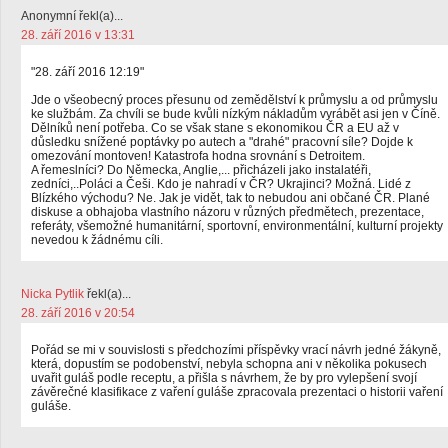
Anonymní řekl(a)...
28. září 2016 v 13:31
"28. září 2016 12:19"
Jde o všeobecný proces přesunu od zemědělství k průmyslu a od průmyslu
ke službám. Za chvíli se bude kvůli nízkým nákladům vyrábět asi jen v Číně.
Dělníků není potřeba. Co se však stane s ekonomikou ČR a EU až v
důsledku snížené poptávky po autech a "drahé" pracovní síle? Dojde k
omezování montoven! Katastrofa hodna srovnání s Detroitem.
A řemeslníci? Do Německa, Anglie,... přicházeli jako instalatéři,
zedníci,..Poláci a Češi. Kdo je nahradí v ČR? Ukrajinci? Možná. Lidé z
Blízkého východu? Ne. Jak je vidět, tak to nebudou ani občané ČR. Plané
diskuse a obhajoba vlastního názoru v různých předmětech, prezentace,
referáty, všemožné humanitární, sportovní, environmentální, kulturní projekty
nevedou k žádnému cíli.
Nicka Pytlik
řekl(a)...
28. září 2016 v 20:54
Pořád se mi v souvislosti s předchozími příspěvky vrací návrh jedné žákyně,
která, dopustím se podobenství, nebyla schopna ani v několika pokusech
uvařit guláš podle receptu, a přišla s návrhem, že by pro vylepšení svojí
závěrečné klasifikace z vaření guláše zpracovala prezentaci o historii vaření
guláše.