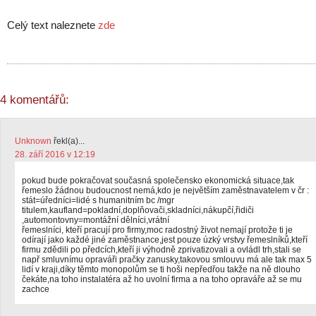
Celý text naleznete
zde
4 komentářů:
Unknown
řekl(a)...
28. září 2016 v 12:19
pokud bude pokračovat současná společensko ekonomická situace,tak
řemeslo žádnou budoucnost nemá,kdo je největším zaměstnavatelem v čr :
stát=úředníci=lidé s humanitním bc /mgr
titulem,kaufland=pokladní,doplňovači,skladníci,nákupčí,řidiči
,automontovny=montážní dělníci,vrátní
řemeslníci, kteří pracují pro firmy,moc radostný život nemají protože ti je
odírají jako každé jiné zaměstnance,jest pouze úzký vrstvy řemeslníků,kteří
firmu zdědili po předcích,kteří ji výhodně zprivatizovali a ovládl trh,stali se
např smluvnímu opraváři pračky zanusky,takovou smlouvu má ale tak max 5
lidí v kraji,díky těmto monopolům se ti hoši nepředřou takže na ně dlouho
čekáte,na toho instalatéra až ho uvolní firma a na toho opraváře až se mu
zachce