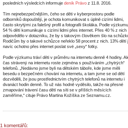
posledních výsledcích informuje
deník Právo
z 11.8. 2016.
Tím nejnebezpečnějším, čeho se děti v kyberprostoru podle
odborníků dopouštějí, je ochota komunikovat s úplně cizími lidmi,
často skrytými za falešný profil a fotografii školáka. Podle výzkum
54 % dětí komunikuje s cizími lidmi přes internet. Přes 40 % z nich
odpovědělo v dotazníku, že by s takovým člověkem šlo na schůzk
Rodičům by o takové schůzce neřeklo 58 procent z nich. 13% dětí 
navíc ochotno přes internet poslat své „sexy“ fotky.
Podle výzkumu tráví děti v průměru na internetu denně 4 hodiny. Al
čas strávený na internetu roste zejména s používáním „chytrých“
telefonů. „Nedávno jsme byli na dětském táboře, kde jsme měli
besedu o bezpečném chování na internetu, a tam jsme se od dětí
dozvěděli, že jsou prostřednictvím chytrých telefonů na internetu i
dvanáct hodin denně. To už nás hodně vyděsilo, takže na přesné
zmapování trávení času dětí na síti se v příštích měsících
zaměříme,“ cituje Právo Martina Kožíška ze Seznamu.cz.
1 komentářů: