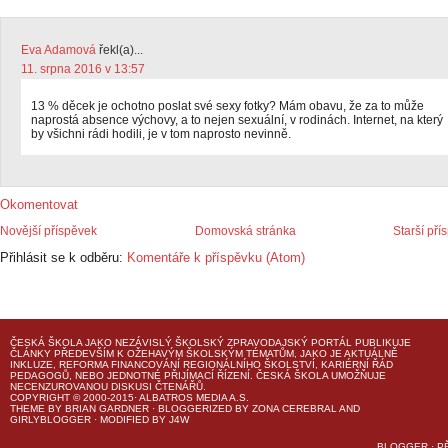
Eva Adamová
řekl(a)...
11. srpna 2016 v 13:57
13 % děcek je ochotno poslat své sexy fotky? Mám obavu, že za to může
naprostá absence výchovy, a to nejen sexuální, v rodinách. Internet, na který
by všichni rádi hodili, je v tom naprosto nevinně.
Okomentovat
Novější příspěvek
Domovská stránka
Starší pří
Přihlásit se k odběru:
Komentáře k příspěvku (Atom)
ČESKÁ ŠKOLA
JAKO NEZÁVISLÝ ŠKOLSKÝ ZPRAVODAJSKÝ PORTÁL PUBLIKUJE
ČLÁNKY PŘEDEVŠÍM K OŽEHAVÝM ŠKOLSKÝM TÉMATŮM, JAKO JE AKTUÁLNĚ
INKLUZE, REFORMA FINANCOVÁNÍ REGIONÁLNÍHO ŠKOLSTVÍ, KARIÉRNÍ ŘÁD
PEDAGOGŮ, NEBO JEDNOTNÉ PŘIJÍMACÍ ŘÍZENÍ.
ČESKÁ ŠKOLA
UMOŽŇUJE
NECENZUROVANOU DISKUSI ČTENÁŘŮ.
COPYRIGHT © 2000-2015· ALBATROS MEDIA A.S.
THEME
BY
BRIAN GARDNER
· BLOGGERIZED BY
ZONA CEREBRAL
AND
GIRLYBLOGGER
· MODIFIED BY
J4W
BLOGGER
·
P