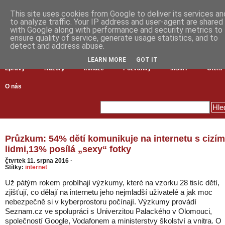
This site uses cookies from Google to deliver its services an
to analyze traffic. Your IP address and user-agent are shared
with Google along with performance and security metrics to
ensure quality of service, generate usage statistics, and to
detect and address abuse.
LEARN MORE
GOT IT
Zprávy
Názory
Inkluze
Pozvánky
MŠMT
Čtení
O nás
Průzkum: 54% dětí komunikuje na internetu s cizím
lidmi,13% posílá „sexy“ fotky
čtvrtek 11. srpna 2016
·
Štítky:
internet
Už pátým rokem probíhají výzkumy, které na vzorku 28 tisíc dětí,
zjišťují, co dělají na internetu jeho nejmladší uživatelé a jak moc
nebezpečně si v kyberprostoru počínají. Výzkumy provádí
Seznam.cz ve spolupráci s Univerzitou Palackého v Olomouci,
společností Google, Vodafonem a ministerstvy školství a vnitra. O