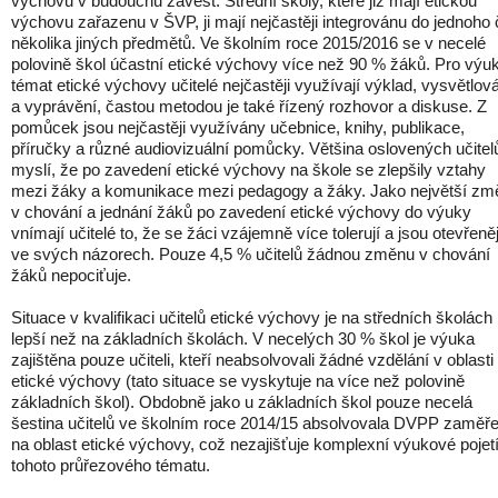
výchovu v budoucnu zavést. Střední školy, které již mají etickou
výchovu zařazenu v ŠVP, ji mají nejčastěji integrovánu do jednoho 
několika jiných předmětů. Ve školním roce 2015/2016 se v necelé
polovině škol účastní etické výchovy více než 90 % žáků. Pro výu
témat etické výchovy učitelé nejčastěji využívají výklad, vysvětlov
a vyprávění, častou metodou je také řízený rozhovor a diskuse. Z
pomůcek jsou nejčastěji využívány učebnice, knihy, publikace,
příručky a různé audiovizuální pomůcky. Většina oslovených učitelů
myslí, že po zavedení etické výchovy na škole se zlepšily vztahy
mezi žáky a komunikace mezi pedagogy a žáky. Jako největší zm
v chování a jednání žáků po zavedení etické výchovy do výuky
vnímají učitelé to, že se žáci vzájemně více tolerují a jsou otevřeně
ve svých názorech. Pouze 4,5 % učitelů žádnou změnu v chování
žáků nepociťuje.
Situace v kvalifikaci učitelů etické výchovy je na středních školách
lepší než na základních školách. V necelých 30 % škol je výuka
zajištěna pouze učiteli, kteří neabsolvovali žádné vzdělání v oblasti
etické výchovy (tato situace se vyskytuje na více než polovině
základních škol). Obdobně jako u základních škol pouze necelá
šestina učitelů ve školním roce 2014/15 absolvovala DVPP zaměř
na oblast etické výchovy, což nezajišťuje komplexní výukové pojet
tohoto průřezového tématu.