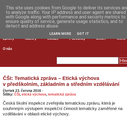
This site uses cookies from Google to deliver its services an
to analyze traffic. Your IP address and user-agent are shared
with Google along with performance and security metrics to
ensure quality of service, generate usage statistics, and to
detect and address abuse.
LEARN MORE
GOT IT
Zprávy
Názory
Inkluze
Pozvánky
MŠMT
Čtení
O nás
ČŠI: Tematická zpráva – Etická výchova
v předškolním, základním a středním vzdělávání
čtvrtek 23. června 2016
·
Štítky:
ČŠI
,
etická výchova
,
tematická zpráva
Česká školní inspekce zveřejnila tematickou zprávu, která je
souhrnným výstupem inspekční činnosti tematicky zaměřené na
vzdělávání v oblasti etické výchovy.