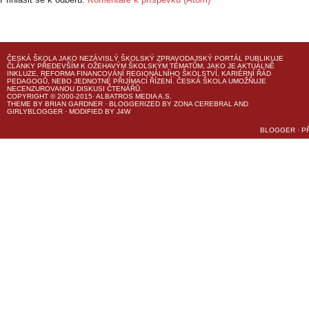
ČESKÁ ŠKOLA
JAKO NEZÁVISLÝ ŠKOLSKÝ ZPRAVODAJSKÝ PORTÁL PUBLIKUJE
ČLÁNKY PŘEDEVŠÍM K OŽEHAVÝM ŠKOLSKÝM TÉMATŮM, JAKO JE AKTUÁLNĚ
INKLUZE, REFORMA FINANCOVÁNÍ REGIONÁLNÍHO ŠKOLSTVÍ, KARIÉRNÍ ŘÁD
PEDAGOGŮ, NEBO JEDNOTNÉ PŘIJÍMACÍ ŘÍZENÍ.
ČESKÁ ŠKOLA
UMOŽŇUJE
NECENZUROVANOU DISKUSI ČTENÁŘŮ.
COPYRIGHT © 2000-2015· ALBATROS MEDIA A.S.
THEME
BY
BRIAN GARDNER
· BLOGGERIZED BY
ZONA CEREBRAL
AND
GIRLYBLOGGER
· MODIFIED BY
J4W
BLOGGER
·
P