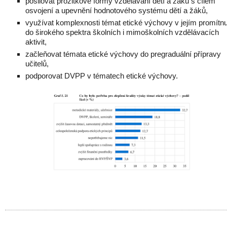
posilovat prožitkové formy vzdělávání dětí a žáků s cílem
osvojení a upevnění hodnotového systému dětí a žáků,
využívat komplexnosti témat etické výchovy v jejím promítnu
do širokého spektra školních i mimoškolních vzdělávacích
aktivit,
začleňovat témata etické výchovy do pregraduální přípravy
učitelů,
podporovat DVPP v tématech etické výchovy.