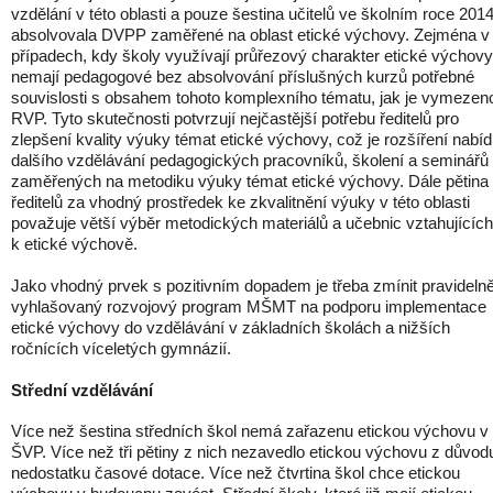
vzdělání v této oblasti a pouze šestina učitelů ve školním roce 201
absolvovala DVPP zaměřené na oblast etické výchovy. Zejména v
případech, kdy školy využívají průřezový charakter etické výchovy
nemají pedagogové bez absolvování příslušných kurzů potřebné
souvislosti s obsahem tohoto komplexního tématu, jak je vymezen
RVP. Tyto skutečnosti potvrzují nejčastější potřebu ředitelů pro
zlepšení kvality výuky témat etické výchovy, což je rozšíření nabí
dalšího vzdělávání pedagogických pracovníků, školení a seminářů
zaměřených na metodiku výuky témat etické výchovy. Dále pětina
ředitelů za vhodný prostředek ke zkvalitnění výuky v této oblasti
považuje větší výběr metodických materiálů a učebnic vztahujících
k etické výchově.
Jako vhodný prvek s pozitivním dopadem je třeba zmínit pravideln
vyhlašovaný rozvojový program MŠMT na podporu implementace
etické výchovy do vzdělávání v základních školách a nižších
ročnících víceletých gymnázií.
Střední vzdělávání
Více než šestina středních škol nemá zařazenu etickou výchovu v
ŠVP. Více než tři pětiny z nich nezavedlo etickou výchovu z důvod
nedostatku časové dotace. Více než čtvrtina škol chce etickou