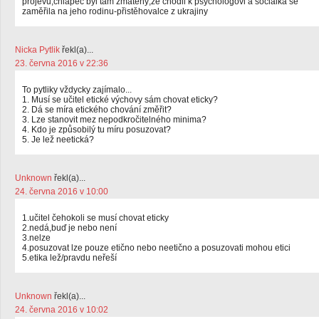
projevu,chlapec byl tam zmatený,že chodil k psychologovi a sociálka se
zaměřila na jeho rodinu-přistěhovalce z ukrajiny
Nicka Pytlik
řekl(a)...
23. června 2016 v 22:36
To pytliky vždycky zajímalo...
1. Musí se učitel etické výchovy sám chovat eticky?
2. Dá se míra etického chování změřit?
3. Lze stanovit mez nepodkročitelného minima?
4. Kdo je způsobilý tu míru posuzovat?
5. Je lež neetická?
Unknown
řekl(a)...
24. června 2016 v 10:00
1.učitel čehokoli se musí chovat eticky
2.nedá,buď je nebo není
3.nelze
4.posuzovat lze pouze etično nebo neetično a posuzovati mohou etici
5.etika lež/pravdu neřeší
Unknown
řekl(a)...
24. června 2016 v 10:02