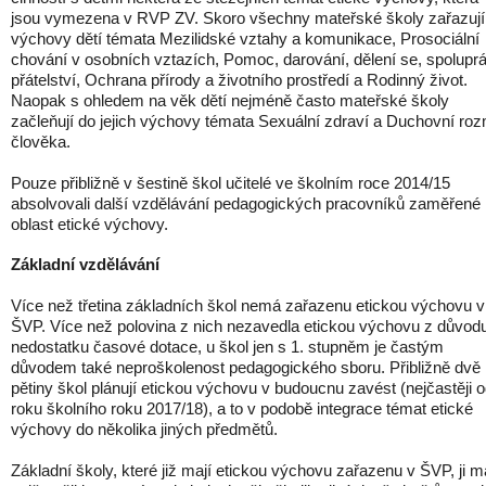
jsou vymezena v RVP ZV. Skoro všechny mateřské školy zařazují
výchovy dětí témata Mezilidské vztahy a komunikace, Prosociální
chování v osobních vztazích, Pomoc, darování, dělení se, spolupr
přátelství, Ochrana přírody a životního prostředí a Rodinný život.
Naopak s ohledem na věk dětí nejméně často mateřské školy
začleňují do jejich výchovy témata Sexuální zdraví a Duchovní ro
člověka.
Pouze přibližně v šestině škol učitelé ve školním roce 2014/15
absolvovali další vzdělávání pedagogických pracovníků zaměřené
oblast etické výchovy.
Základní vzdělávání
Více než třetina základních škol nemá zařazenu etickou výchovu v
ŠVP. Více než polovina z nich nezavedla etickou výchovu z důvod
nedostatku časové dotace, u škol jen s 1. stupněm je častým
důvodem také neproškolenost pedagogického sboru. Přibližně dvě
pětiny škol plánují etickou výchovu v budoucnu zavést (nejčastěji 
roku školního roku 2017/18), a to v podobě integrace témat etické
výchovy do několika jiných předmětů.
Základní školy, které již mají etickou výchovu zařazenu v ŠVP, ji m