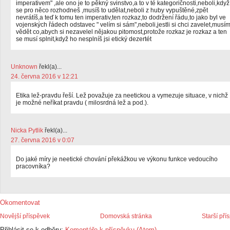
imperativem" ,ale ono je to pěkný svinstvo,a to v té kategoričnosti,neboli,když
se pro něco rozhodneš ,musíš to udělat,neboli z huby vypuštěné,zpět
nevrátíš,a teď k tomu ten imperativ,ten rozkaz,to dodržení řádu,to jako byl ve
vojenských řádech odstavec " velím si sám",neboli,jestli si chci zavelet,musí
vědět co,abych si nezavelel nějakou pitomost,protože rozkaz je rozkaz a ten
se musí splnit,když ho nesplníš jsi etický dezertét
Unknown
řekl(a)...
24. června 2016 v 12:21
Etika lež-pravdu řeší. Lež považuje za neetickou a vymezuje situace, v nichž
je možné neříkat pravdu ( milosrdná lež a pod.).
Nicka Pytlik
řekl(a)...
27. června 2016 v 0:07
Do jaké míry je neetické chování překážkou ve výkonu funkce vedoucího
pracovníka?
Okomentovat
Novější příspěvek
Domovská stránka
Starší pří
Přihlásit se k odběru:
Komentáře k příspěvku (Atom)