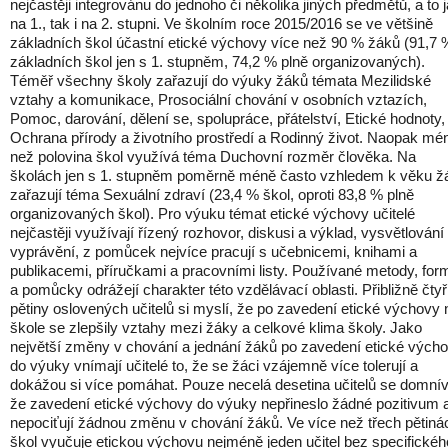
nejčastěji integrovánu do jednoho či několika jiných předmětů, a to 
na 1., tak i na 2. stupni. Ve školním roce 2015/2016 se ve většině
základních škol účastní etické výchovy více než 90 % žáků (91,7 
základních škol jen s 1. stupněm, 74,2 % plně organizovaných).
Téměř všechny školy zařazují do výuky žáků témata Mezilidské
vztahy a komunikace, Prosociální chování v osobních vztazích,
Pomoc, darování, dělení se, spolupráce, přátelství, Etické hodnoty,
Ochrana přírody a životního prostředí a Rodinný život. Naopak mé
než polovina škol využívá téma Duchovní rozměr člověka. Na
školách jen s 1. stupněm poměrně méně často vzhledem k věku ž
zařazují téma Sexuální zdraví (23,4 % škol, oproti 83,8 % plně
organizovaných škol). Pro výuku témat etické výchovy učitelé
nejčastěji využívají řízený rozhovor, diskusi a výklad, vysvětlování
vyprávění, z pomůcek nejvíce pracují s učebnicemi, knihami a
publikacemi, příručkami a pracovními listy. Používané metody, for
a pomůcky odrážejí charakter této vzdělávací oblasti. Přibližně čtyř
pětiny oslovených učitelů si myslí, že po zavedení etické výchovy 
škole se zlepšily vztahy mezi žáky a celkové klima školy. Jako
největší změny v chování a jednání žáků po zavedení etické vých
do výuky vnímají učitelé to, že se žáci vzájemně více tolerují a
dokážou si více pomáhat. Pouze necelá desetina učitelů se domnív
že zavedení etické výchovy do výuky nepřineslo žádné pozitivum 
nepociťují žádnou změnu v chování žáků. Ve více než třech pětiná
škol vyučuje etickou výchovu nejméně jeden učitel bez specifickéh