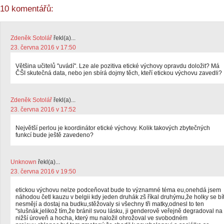
10 komentářů:
Zdeněk Sotolář
řekl(a)...
23. června 2016 v 17:50
Většina učitelů "uvádí". Lze ale pozitiva etické výchovy opravdu doložit? Má
ČŠI skutečná data, nebo jen sbírá dojmy těch, kteří etickou výchovu zavedli?
Zdeněk Sotolář
řekl(a)...
23. června 2016 v 17:52
Největší perlou je koordinátor etické výchovy. Kolik takových zbytečných
funkcí bude ještě zavedeno?
Unknown
řekl(a)...
23. června 2016 v 19:50
etickou výchovu nelze podceňovat bude to významné téma eu,onehdá jsem
náhodou četl kauzu v belgii kdy jeden druhák zš říkal druhýmu,že holky se bí
nesmějí a dostaj na budku,stěžovaly si všechny tři matky,odnesl to ten
"slušnák,jelikož tím,že bránil svou lásku, ji genderově veřejně degradoval na
nižší úroveň a hocha, který mu naložil ohrožoval ve svobodném