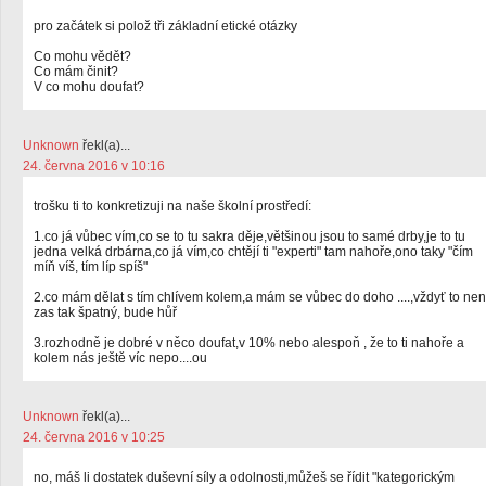
pro začátek si polož tři základní etické otázky
Co mohu vědět?
Co mám činit?
V co mohu doufat?
Unknown
řekl(a)...
24. června 2016 v 10:16
trošku ti to konkretizuji na naše školní prostředí:
1.co já vůbec vím,co se to tu sakra děje,většinou jsou to samé drby,je to tu
jedna velká drbárna,co já vím,co chtějí ti "experti" tam nahoře,ono taky "čím
míň víš, tím líp spíš"
2.co mám dělat s tím chlívem kolem,a mám se vůbec do doho ....,vždyť to nen
zas tak špatný, bude hůř
3.rozhodně je dobré v něco doufat,v 10% nebo alespoň , že to ti nahoře a
kolem nás ještě víc nepo....ou
Unknown
řekl(a)...
24. června 2016 v 10:25
no, máš li dostatek duševní síly a odolnosti,můžeš se řídit "kategorickým