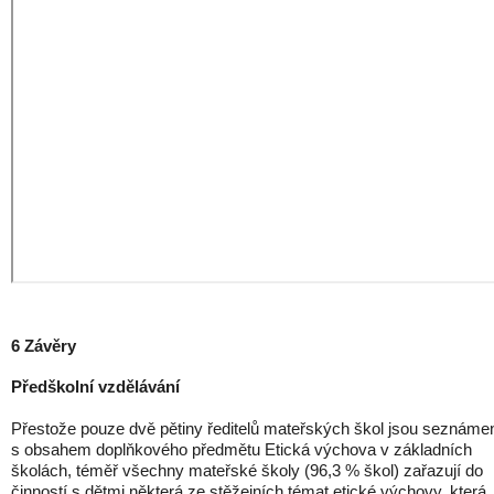
6 Závěry
Předškolní vzdělávání
Přestože pouze dvě pětiny ředitelů mateřských škol jsou seznáme
s obsahem doplňkového předmětu Etická výchova v základních
školách, téměř všechny mateřské školy (96,3 % škol) zařazují do
činností s dětmi některá ze stěžejních témat etické výchovy, která