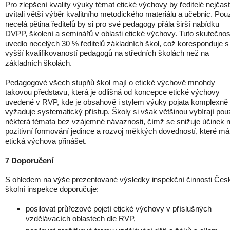
Pro zlepšení kvality výuky témat etické výchovy by ředitelé nejčast
uvítali větší výběr kvalitního metodického materiálu a učebnic. Pou
necelá pětina ředitelů by si pro své pedagogy přála širší nabídku
DVPP, školení a seminářů v oblasti etické výchovy. Tuto skutečnos
uvedlo necelých 30 % ředitelů základních škol, což koresponduje s
vyšší kvalifikovaností pedagogů na středních školách než na
základních školách.
Pedagogové všech stupňů škol mají o etické výchově mnohdy
takovou představu, která je odlišná od koncepce etické výchovy
uvedené v RVP, kde je obsahově i stylem výuky pojata komplexně
vyžaduje systematický přístup. Školy si však většinou vybírají pou
některá témata bez vzájemné návaznosti, čímž se snižuje účinek 
pozitivní formování jedince a rozvoj měkkých dovedností, které má
etická výchova přinášet.
7 Doporučení
S ohledem na výše prezentované výsledky inspekční činnosti Čes
školní inspekce doporučuje:
posilovat průřezové pojetí etické výchovy v příslušných
vzdělávacích oblastech dle RVP,