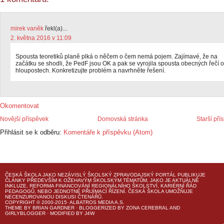
mirek vaněk
řekl(a)...
2. května 2016 v 11:09
Spousta teoretiků planě plká o něčem o čem nemá pojem. Zajímavé, že na
začátku se shodli, že PedF jsou OK a pak se vyrojila spousta obecných řečí o
hloupostech. Konkretizujte problém a navrhněte řešení.
Okomentovat
Novější příspěvek
Domovská stránka
Starší pří
Přihlásit se k odběru:
Komentáře k příspěvku (Atom)
ČESKÁ ŠKOLA
JAKO NEZÁVISLÝ ŠKOLSKÝ ZPRAVODAJSKÝ PORTÁL PUBLIKUJE
ČLÁNKY PŘEDEVŠÍM K OŽEHAVÝM ŠKOLSKÝM TÉMATŮM, JAKO JE AKTUÁLNĚ
INKLUZE, REFORMA FINANCOVÁNÍ REGIONÁLNÍHO ŠKOLSTVÍ, KARIÉRNÍ ŘÁD
PEDAGOGŮ, NEBO JEDNOTNÉ PŘIJÍMACÍ ŘÍZENÍ.
ČESKÁ ŠKOLA
UMOŽŇUJE
NECENZUROVANOU DISKUSI ČTENÁŘŮ.
COPYRIGHT © 2000-2015· ALBATROS MEDIA A.S.
THEME
BY
BRIAN GARDNER
· BLOGGERIZED BY
ZONA CEREBRAL
AND
GIRLYBLOGGER
· MODIFIED BY
J4W