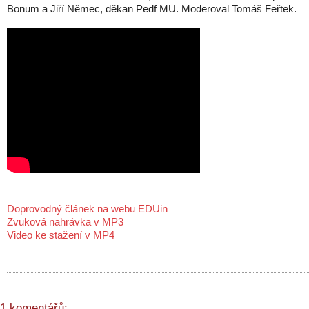
Bonum a Jiří Němec, děkan Pedf MU. Moderoval Tomáš Feřtek.
Doprovodný článek na webu EDUin
Zvuková nahrávka v MP3
Video ke stažení v MP4
1 komentářů: