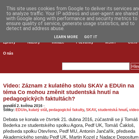
This site uses cookies from Google to deliver its services an
to analyze traffic. Your IP address and user-agent are shared
with Google along with performance and security metrics to
ensure quality of service, generate usage statistics, and to
detect and address abuse.
LEARN MORE
GOT IT
Zprávy
Názory
Inkluze
Pozvánky
MŠMT
Čtení
O nás
Video: Záznam z kulatého stolu SKAV a EDUin na
téma Co mohou změnit studentská hnutí na
pedagogických faktultách?
pondělí 2. května 2016
·
Štítky:
EDUin
,
kulatý stůl
,
pedagogické fakulty
,
SKAV
,
studentská hnutí
,
video
Debata se konala ve čtvrtek 21. dubna 2016, zúčastnili se jí Tomáš
Bederka ze studentského spolku Agora, Pedf UK, Tomáš Čakloš,
předseda spolku Otevřeno, Pedf MU, Antonín Jančařík, předseda
Akademického senátu Pedf UK, Martin Kozel z Nadace Depositum