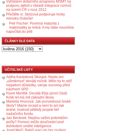
Vyhlášení dotačního programu MŠMT na
podporu aktivit v oblasti integrace cizinců
na území ČR v roce 2012
Přečtěte si: Stolzová podporuje kroky
ministra Dobeše!
Petr Fischer: Povinná maturita z
matematiky je mrtvá. A my stále neumíme
napočítat do pěti
ČLÁNKY DLE DATA
UČITELSKÉ LISTY
Adéla Karásková Skoupá: Nejde jen
„ušmiknout“ devátý ročník. Mělo by to obří
negativní důsledky, varuje sociolog před
návrhem SPD
Pavel Mentlík: Devátá třída (první část):
Kolik let má mít základní škola
Markéta Hronová: Jak pozvednout české
školy? Máme recept a není to ani tak
drahé, hodnotí pětiletý projekt šéf
nadačního fondu
Jan Beránek: Nejdou vašim potomkům
počty? Pomoci může doučování pod
dohledem umělé inteligence
Josef Mačí: Babiš vrací do hry zrušení