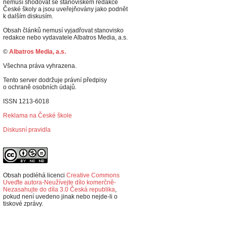
nemusí shodovat se stanoviskem redakce
České školy a jsou uveřejňovány jako podnět
k dalším diskusím.
Obsah článků nemusí vyjadřovat stanovisko
redakce nebo vydavatele Albatros Media, a.s.
©
Albatros Media, a.s.
Všechna práva vyhrazena.
Tento server dodržuje právní předpisy
o ochraně osobních údajů.
ISSN 1213-6018
Reklama na České škole
Diskusní pravidla
Obsah podléhá licenci
Creative Commons
Uveďte autora-Neužívejte dílo komerčně-
Nezasahujte do díla 3.0 Česká republika
,
p
okud není uvedeno jinak nebo nejde-li o
tiskové zprávy.