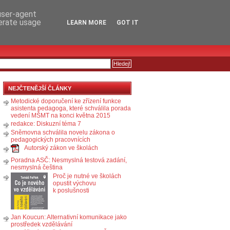
RSS
KOMENTÁŘE
 user-agent
nerate usage
LEARN MORE
GOT IT
NEJČTENĚJŠÍ ČLÁNKY
Metodické doporučení ke zřízení funkce
asistenta pedagoga, které schválila porada
vedení MŠMT na konci května 2015
redakce: Diskuzní téma 7
Sněmovna schválila novelu zákona o
pedagogických pracovnících
Autorský zákon ve školách
Poradna ASČ: Nesmyslná testová zadání,
nesmyslná čeština
Proč je nutné ve školách
opustit výchovu
k poslušnosti
Jan Koucun: Alternativní komunikace jako
prostředek vzdělávání