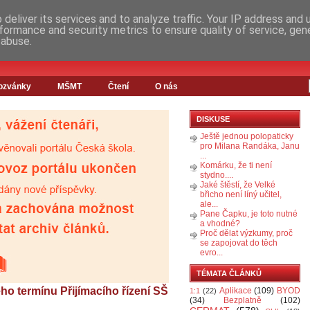
deliver its services and to analyze traffic. Your IP address and
formance and security metrics to ensure quality of service, ge
 abuse.
ozvánky
MŠMT
Čtení
O nás
DISKUSE
Ještě jednou polopaticky
pro Milana Randáka, Janu
...
Komárku, že ti není
stydno....
Jaké štěstí, že Velké
břicho není líný učitel,
ale...
Pane Čapku, je toto nutné
a vhodné?
Proč dělat výzkumy, proč
se zapojovat do těch
evro...
TÉMATA ČLÁNKŮ
ho termínu Přijímacího řízení SŠ
Aplikace
(109)
BYOD
1:1
(22)
(34)
Bezplatně
(102)