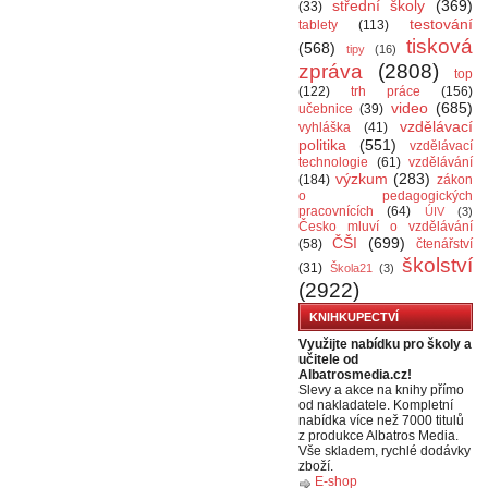
střední školy
(369)
(33)
testování
tablety
(113)
tisková
(568)
tipy
(16)
zpráva
(2808)
top
(122)
trh práce
(156)
video
(685)
učebnice
(39)
vzdělávací
vyhláška
(41)
politika
(551)
vzdělávací
technologie
(61)
vzdělávání
výzkum
(283)
(184)
zákon
o pedagogických
pracovnících
(64)
ÚIV
(3)
Česko mluví o vzdělávání
ČŠI
(699)
(58)
čtenářství
školství
(31)
Škola21
(3)
(2922)
KNIHKUPECTVÍ
Využijte nabídku pro školy a
učitele od
Albatrosmedia.cz!
Slevy a akce na knihy přímo
od nakladatele. Kompletní
nabídka více než 7000 titulů
z produkce Albatros Media.
Vše skladem, rychlé dodávky
zboží.
E-shop