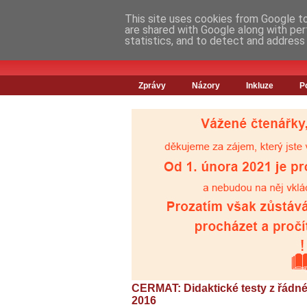
This site uses cookies from Google to 
are shared with Google along with per
statistics, and to detect and address
Zprávy
Názory
Inkluze
P
CERMAT: Didaktické testy z řádné
2016