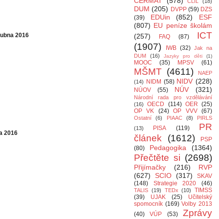
CERMAT
(578)
CLIL
(18)
DUM
(205)
DVPP
(59)
DZS
EDUin
(852)
ESF
(39)
(807)
EU peníze školám
ICT
 dubna 2016
(257)
FAQ
(87)
(1907)
IWB
(32)
Jak na
DUM
(16)
Jazyky pro děti
(1)
MOOC
(35)
MPSV
(61)
MŠMT
(4611)
NAEP
NIDV
(228)
NIDM
(58)
(14)
NÚV
(321)
NÚOV
(55)
Národní rada pro vzdělávání
OECD
(114)
OER
(25)
(16)
OP VK
(24)
OP VVV
(67)
Ostatní
(6)
PIAAC
(8)
PIRLS
PR
PISA
(119)
(13)
na 2016
článek
(1612)
PSP
Pedagogika
(1364)
(80)
Přečtěte si
(2698)
Přijímačky
(216)
RVP
(627)
SCIO
(317)
SKAV
(148)
Strategie 2020
(46)
TIMSS
TALIS
(19)
TEDx
(10)
(39)
UJAK
(25)
Učitelský
spomocník
(169)
Volby 2013
Zprávy
(40)
VÚP
(53)