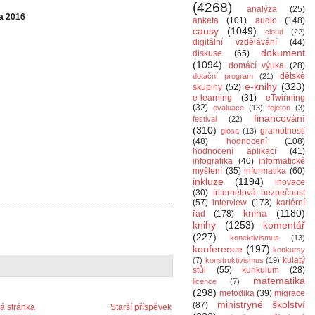
(4268)
analýza
(25)
na 2016
anketa
(101)
audio
(148)
causy
(1049)
cloud
(22)
digitální vzdělávání
(44)
dokument
diskuse
(65)
(1094)
domácí výuka
(28)
dětské
dotační program
(21)
e-knihy
(323)
skupiny
(52)
e-learning
(31)
eTwinning
(32)
evaluace
(13)
fejeton
(3)
financování
festival
(22)
(310)
gramotnosti
glosa
(13)
(48)
hodnocení
(108)
hodnocení aplikací
(41)
infografika
(40)
informatické
myšlení
(35)
informatika
(60)
inkluze
(1194)
inovace
(30)
internetová bezpečnost
(57)
interview
(173)
kariérní
kniha
(1180)
řád
(178)
knihy
(1253)
komentář
(227)
konektivismus
(13)
konference
(197)
konkursy
kulatý
(7)
konstruktivismus
(19)
stůl
(55)
kurikulum
(28)
matematika
licence
(7)
(298)
metodika
(39)
migrace
ministryně školství
(87)
 stránka
Starší příspěvek