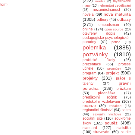
(222)
myšlenkové
mládež
(2)
Atom)
mapy
(10)
neformální vzdělávání
nezaměstnanost
(26)
(15)
nová maturita
novela
(69)
(1305)
odkazy
odbory
(45)
(271)
ombudsman
(40)
online
(174)
open source
(23)
otevřený dopis
(42)
pedagogicko-psychologické
poradny
(41)
petice
(19)
polemika
(1885)
pozvánky
(1810)
praktické školy
(25)
prezentace
(66)
profese
učitele
(50)
prognózy
(16)
projekt
(506)
program
(64)
projekty
(231)
práce s
právní
talenty
(37)
poradna
(339)
průzkum
(53)
přednáška
(27)
předškolní ročník
(75)
předškolní vzdělávání
(103)
recenze
(30)
redakce
(16)
regionální školství
(94)
satira
(44)
sexuální výchova
(21)
sociální sítě
(110)
soukromé
soutěž
(498)
školy
(165)
standard
(127)
statistika
(100)
stravování
(50)
studie