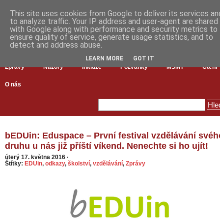
This site uses cookies from Google to deliver its services an
to analyze traffic. Your IP address and user-agent are shared
with Google along with performance and security metrics to
ensure quality of service, generate usage statistics, and to
detect and address abuse.
LEARN MORE
GOT IT
Zprávy
Názory
Inkluze
Pozvánky
MŠMT
Čtení
O nás
bEDUin: Eduspace – První festival vzdělávání svéh
druhu u nás již příští víkend. Nenechte si ho ujít!
úterý 17. května 2016
·
Štítky:
EDUin
,
odkazy
,
školství
,
vzdělávání
,
Zprávy