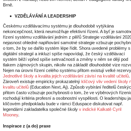
Brně.
VZDĚLÁVÁNÍ A LEADERSHIP
Českému vzdělávacímu systému je dlouhodobě vytýkána
nekoncepčnost, která neumožňuje efektivní řízení. A byť je samotn
řízení systému vzdělávání jedním z pilířů Strategie vzdělávání 202
nejasnost ohledně naplňování samotné strategie vzbuzuje pochybn
o tom, že by se dařilo systém lépe řídit. Shora uvedené problémy s
digitální strategií a inkluzí spíše napovídají, že český vzdělávací
systém běží vpřed spíše setrvačností a změny v něm se dějí pod
tlakem zájmových skupin, nikoliv na základě dlouhodobé vize rozvo
Nejen na úrovni řízení celého systému přitom existují velké rezervy
Jednotlivé školy a kvalita jejich vzdělávání závisí na kvalitě učitelů
.
Zároveň existuje empiricky prokazatelný
klíčový vliv vedení školy 
kvalitu učitelů
(Education Next, Aj). Způsob vybírání ředitelů český
přitom často vzbuzuje pochybnosti o tom, že ve výběrových řízení
rozhodují kritéria profesní a osobnostní vyspělosti. O leadershipu j
klíčovém předpokladu bude v rámci Eduspace diskutovat např.
legendární zakladatelka společné školy
v indické Kalkatě Cyril
Mooney
.
Inspirace z (a do) praxe