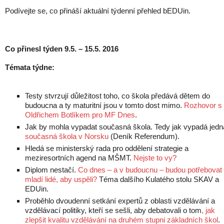
Podívejte se, co přináší aktuální týdenní přehled bEDUin.
Co přinesl týden 9.5. – 15.5. 2016
Témata týdne:
Testy stvrzují důležitost toho, co škola předává dětem do
budoucna a ty maturitní jsou v tomto dost mimo.
Rozhovor s
Oldřichem Botlíkem pro MF Dnes
.
Jak by mohla vypadat současná škola. Tedy jak vypadá jedn
současná škola v Norsku
(Deník Referendum).
Hledá se ministerský rada pro oddělení strategie a
meziresortních agend na MŠMT.
Nejste to vy?
Diplom nestačí.
Co dnes – a v budoucnu – budou potřebovat
mladí lidé, aby uspěli?
Téma dalšího Kulatého stolu SKAV a
EDUin.
Proběhlo dvoudenní setkání expertů z oblasti vzdělávání a
vzdělávací politiky, kteří se sešli, aby debatovali o tom
, jak
zlepšit kvalitu vzdělávání na druhém stupni základních škol
.