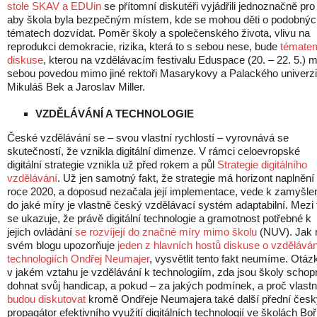
stole SKAV a EDUin
se přítomní diskutéři vyjádřili jednoznačně pro 
aby škola byla bezpečným místem, kde se mohou děti o podobnýc
tématech dozvídat. Poměr školy a společenského života, vlivu na
reprodukci demokracie, rizika, která to s sebou nese, bude
témate
diskuse
, kterou na vzdělávacím festivalu Eduspace (20. – 22. 5.) 
sebou povedou mimo jiné rektoři Masarykovy a Palackého univerzi
Mikuláš Bek a Jaroslav Miller.
VZDĚLÁVÁNÍ A TECHNOLOGIE
České vzdělávání se – svou vlastní rychlostí – vyrovnává se
skutečností, že vznikla digitální dimenze. V rámci celoevropské
digitální strategie vznikla už před rokem a půl
Strategie digitálního
vzdělávání
. Už jen samotný fakt, že strategie má horizont naplnění
roce 2020, a doposud nezačala její implementace, vede k zamyšlen
do jaké míry je vlastně český vzdělávací systém adaptabilní. Mezi
se ukazuje, že právě digitální technologie a gramotnost potřebné k
jejich ovládání
se rozvíjejí do značné míry mimo školu
(NUV). Jak 
svém blogu upozorňuje
jeden z hlavních hostů diskuse o vzděláván
technologiích Ondřej Neumajer
, vysvětlit tento fakt neumíme. Otáz
v jakém vztahu je vzdělávání k technologiím, zda jsou školy schop
dohnat svůj handicap, a pokud – za jakých podmínek, a proč vlastn
budou diskutovat
kromě Ondřeje Neumajera také další přední česk
propagátor efektivního využití digitálních technologií ve školách Boř