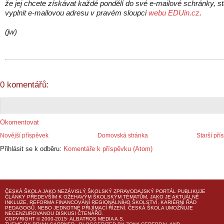
že jej chcete získávat každé pondělí do své e-mailové schránky, st
vyplnit e-mailovou adresu v pravém sloupci
webu EDUin.cz
.
(jw)
0 komentářů:
Okomentovat
Novější příspěvek
Domovská stránka
Starší pří
Přihlásit se k odběru:
Komentáře k příspěvku (Atom)
ČESKÁ ŠKOLA
JAKO NEZÁVISLÝ ŠKOLSKÝ ZPRAVODAJSKÝ PORTÁL PUBLIKUJE
ČLÁNKY PŘEDEVŠÍM K OŽEHAVÝM ŠKOLSKÝM TÉMATŮM, JAKO JE AKTUÁLNĚ
INKLUZE, REFORMA FINANCOVÁNÍ REGIONÁLNÍHO ŠKOLSTVÍ, KARIÉRNÍ ŘÁD
PEDAGOGŮ, NEBO JEDNOTNÉ PŘIJÍMACÍ ŘÍZENÍ.
ČESKÁ ŠKOLA
UMOŽŇUJE
NECENZUROVANOU DISKUSI ČTENÁŘŮ.
COPYRIGHT © 2000-2015· ALBATROS MEDIA A.S.