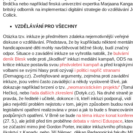
Brdička nebo například finská univerzitní expertka Marjaana Kanga
britský odborník na implementaci digitální strategie do vzdělávání 
Collick.
VZDĚLÁVÁNÍ PRO VŠECHNY
Otázka tzv. inkluze je předmětem zdaleka nejemotivnější veřejné
diskuse o vzdělávání. Představa, že by kupříkladu některé mentál
handicapované děti mohly navštěvovat běžné školy, budí značný
odpor. Situace o zavádění inkluze se vyhrotila natolik, že
bulvární
deník Blesk
vede proti „škodlivé“ inkluzi mediální kampaň, ODS na
kritice inkluze postavila svou
předvolební kampaň
a před krajskými
volbami se svými hlasy proti ozývají
i politici napříč stranami
(Demagog.cz). Zveřejňované argumenty, zejména proti zavádění
inkluze, jsou velmi často zavádějící a někdy vysloveně lživé, jak
dokazuje například tvrzení o tzv.
„neomarxistickém projektu“
(Tom
Hečko), nebo
řada dalších zkreslení
(Dotyk.cz). Na druhé straně je
pravda, že ředitelé i učitelé, dokonce i ti, kteří inkluzi podporují, vidí
jako největší problém nejistotu v tom, jakým způsobem budou nov
legislativní opatření realizována v praxi a jak to bude s financování
podpůrných opatření. V Brně se bude
na téma inluze konat konfer
(27. 5.), ale ještě před tím proběhne
debata v rámci Eduspace
, kter
se zúčastní mimo jiné Gordon Porter, iniciátor inkluzivního přístupu
školství z Kanady, nebo Jiří Němec, děkan Pedagogické fakulty M