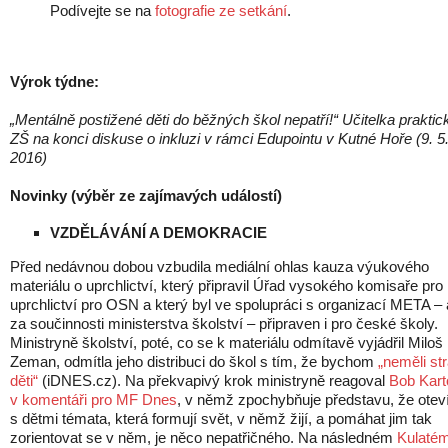
Podívejte se na
fotografie ze setkání
.
Výrok týdne:
„Mentálně postižené děti do běžných škol nepatří!“
Učitelka praktic
ZŠ na konci diskuse o inkluzi v rámci Edupointu v Kutné Hoře (9. 5
2016)
Novinky (výběr ze zajímavých událostí)
VZDĚLÁVÁNÍ A DEMOKRACIE
Před nedávnou dobou vzbudila mediální ohlas kauza výukového
materiálu o uprchlictví, který připravil Úřad vysokého komisaře pro
uprchlictví pro OSN a který byl ve spolupráci s organizací META – 
za součinnosti ministerstva školství – připraven i pro české školy.
Ministryně školství, poté, co se k materiálu odmítavě vyjádřil Miloš
Zeman, odmítla jeho distribuci do škol s tím, že bychom
„neměli str
děti“
(iDNES.cz). Na překvapivý krok ministryně reagoval
Bob Kart
v komentáři pro MF Dnes
, v němž zpochybňuje představu, že oteví
s dětmi témata, která formují svět, v němž žijí, a pomáhat jim tak
zorientovat se v něm, je něco nepatřičného. Na následném
Kulaté