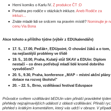
Herní komiks o Karlu IV.
Z produkce ČT :D
Poradna pro rodiče v otázkách inkluze.
Aneb Rodiče za
inkluzi…
Znáte mladé lidi se srdcem na pravém místě?
Nominujte je n
cenu Via Bona
Akce tohoto a příštího týdne (výběr z EDUkalendáře)
17. 5., 17.00, Peďák+, EDUpoint, O chování žáků a o tom, 
na nejčastější problémy ve třídě
19. 5., 10.00, Praha, Kulatý stůl SKAV a EDUin: Diplom
nestačí – co dnes potřebují mladí lidé kromě dobrého
vysvědčení?
20. 5., 9.30, Praha, konference „MAP – místní akční plány
dotace na rozvoj školství“
20. – 22. 5., Brno, vzdělávací festival Eduspace
Průvodce světem vzdělávání bEDUin vám přináší pravidelné týden
přehledy nejzajímavějších událostí z oblasti vzdělávání. Přináší ryc
přehled s krátkým komentářem, který vás udrží v obraze. V případ