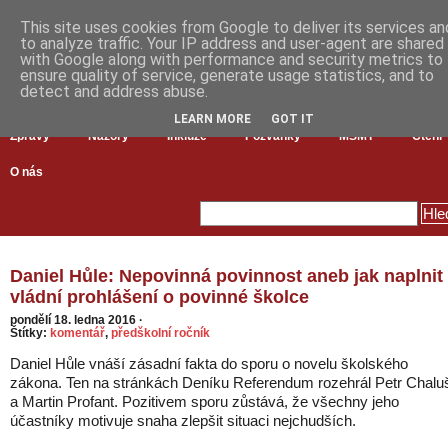
This site uses cookies from Google to deliver its services an
to analyze traffic. Your IP address and user-agent are shared
with Google along with performance and security metrics to
ensure quality of service, generate usage statistics, and to
detect and address abuse.
LEARN MORE
GOT IT
Zprávy
Názory
Inkluze
Pozvánky
MŠMT
Čtení
O nás
Daniel Hůle: Nepovinná povinnost aneb jak naplnit
vládní prohlášení o povinné školce
pondělí 18. ledna 2016
·
Štítky:
komentář
,
předškolní ročník
Daniel Hůle vnáší zásadní fakta do sporu o novelu školského
zákona. Ten na stránkách Deníku Referendum rozehrál Petr Chalu
a Martin Profant. Pozitivem sporu zůstává, že všechny jeho
účastníky motivuje snaha zlepšit situaci nejchudších.