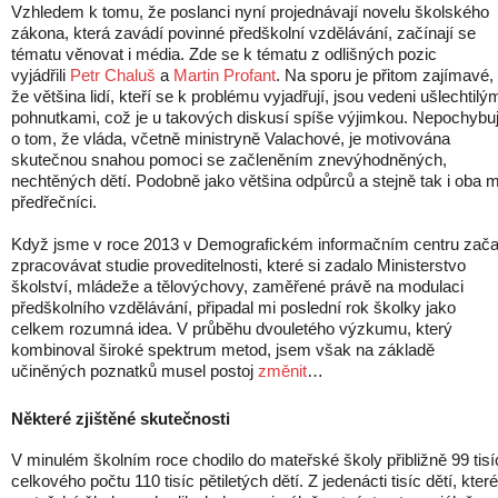
Vzhledem k tomu, že poslanci nyní projednávají novelu školského
zákona, která zavádí povinné předškolní vzdělávání, začínají se
tématu věnovat i média. Zde se k tématu z odlišných pozic
vyjádřili
Petr Chaluš
a
Martin Profant
. Na sporu je přitom zajímavé,
že většina lidí, kteří se k problému vyjadřují, jsou vedeni ušlechtilý
pohnutkami, což je u takových diskusí spíše výjimkou. Nepochybuj
o tom, že vláda, včetně ministryně Valachové, je motivována
skutečnou snahou pomoci se začleněním znevýhodněných,
nechtěných dětí. Podobně jako většina odpůrců a stejně tak i oba m
předřečníci.
Když jsme v roce 2013 v Demografickém informačním centru začal
zpracovávat studie proveditelnosti, které si zadalo Ministerstvo
školství, mládeže a tělovýchovy, zaměřené právě na modulaci
předškolního vzdělávání, připadal mi poslední rok školky jako
celkem rozumná idea. V průběhu dvouletého výzkumu, který
kombinoval široké spektrum metod, jsem však na základě
učiněných poznatků musel postoj
změnit
…
Některé zjištěné skutečnosti
V minulém školním roce chodilo do mateřské školy přibližně 99 tisí
celkového počtu 110 tisíc pětiletých dětí. Z jedenácti tisíc dětí, kter