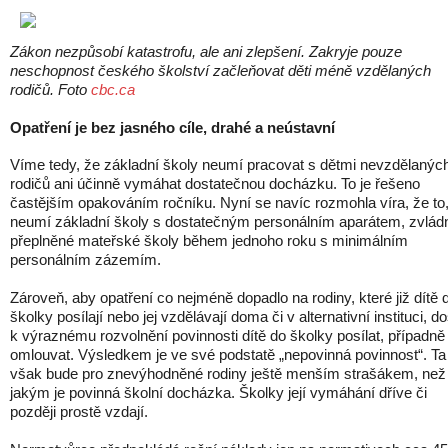
Zákon nezpůsobí katastrofu, ale ani zlepšení. Zakryje pouze
neschopnost českého školství začleňovat děti méně vzdělaných
rodičů. Foto
cbc.ca
Opatření je bez jasného cíle, drahé a neústavní
Víme tedy, že základní školy neumí pracovat s dětmi nevzdělanýc
rodičů ani účinně vymáhat dostatečnou docházku. To je řešeno
častějším opakováním ročníku. Nyní se navíc rozmohla víra, že to
neumí základní školy s dostatečným personálním aparátem, zvlád
přeplněné mateřské školy během jednoho roku s minimálním
personálním zázemím.
Zároveň, aby opatření co nejméně dopadlo na rodiny, které již dítě 
školky posílají nebo jej vzdělávají doma či v alternativní instituci, do
k výraznému rozvolnění povinnosti dítě do školky posílat, případně 
omlouvat. Výsledkem je ve své podstatě „nepovinná povinnost“. Ta
však bude pro znevýhodněné rodiny ještě menším strašákem, než
jakým je povinná školní docházka. Školky její vymáhání dříve či
později prostě vzdají.