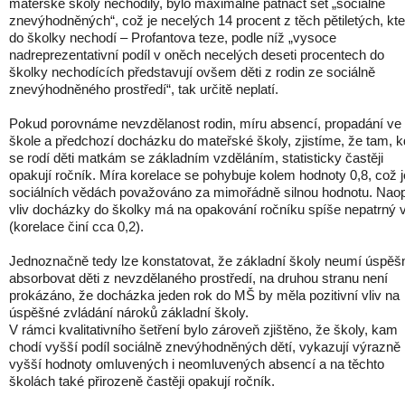
mateřské školy nechodily, bylo maximálně patnáct set „sociálně
znevýhodněných“, což je necelých 14 procent z těch pětiletých, kte
do školky nechodí – Profantova teze, podle níž „vysoce
nadreprezentativní podíl v oněch necelých deseti procentech do
školky nechodících představují ovšem děti z rodin ze sociálně
znevýhodněného prostředí“, tak určitě neplatí.
Pokud porovnáme nevzdělanost rodin, míru absencí, propadání ve
škole a předchozí docházku do mateřské školy, zjistíme, že tam, 
se rodí děti matkám se základním vzděláním, statisticky častěji
opakují ročník. Míra korelace se pohybuje kolem hodnoty 0,8, což j
sociálních vědách považováno za mimořádně silnou hodnotu. Nao
vliv docházky do školky má na opakování ročníku spíše nepatrný v
(korelace činí cca 0,2).
Jednoznačně tedy lze konstatovat, že základní školy neumí úspěš
absorbovat děti z nevzdělaného prostředí, na druhou stranu není
prokázáno, že docházka jeden rok do MŠ by měla pozitivní vliv na
úspěšné zvládání nároků základní školy.
V rámci kvalitativního šetření bylo zároveň zjištěno, že školy, kam
chodí vyšší podíl sociálně znevýhodněných dětí, vykazují výrazně
vyšší hodnoty omluvených i neomluvených absencí a na těchto
školách také přirozeně častěji opakují ročník.