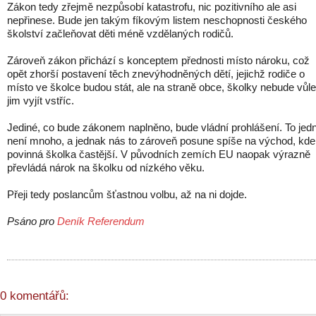
Zákon tedy zřejmě nezpůsobí katastrofu, nic pozitivního ale asi
nepřinese. Bude jen takým fíkovým listem neschopnosti českého
školství začleňovat děti méně vzdělaných rodičů.
Zároveň zákon přichází s konceptem přednosti místo nároku, což
opět zhorší postavení těch znevýhodněných dětí, jejichž rodiče o
místo ve školce budou stát, ale na straně obce, školky nebude vůle
jim vyjít vstříc.
Jediné, co bude zákonem naplněno, bude vládní prohlášení. To jed
není mnoho, a jednak nás to zároveň posune spíše na východ, kde
povinná školka častější. V původních zemích EU naopak výrazně
převládá nárok na školku od nízkého věku.
Přeji tedy poslancům šťastnou volbu, až na ni dojde.
Psáno pro
Deník Referendum
0 komentářů: