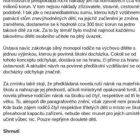
Normotvůrce předpokládá roční náklady jen na normativech cca 4
milionů korun. V tom nejsou náklady zřizovatele, stravné, cestovné
podobně. I tak jde o nezanedbatelnou sumu, kterou když vztáhnem
patnácti stům znevýhodněných dětí, na jejichž začlenění je změna
zaměřena, dostaneme se k hodnotě cca 300 tisíc korun na jedno
takové dítě za rok. Za to by téměř bylo možné najmout každému
takovému dítěti osobního učitele na plný úvazek.
Ústava navíc zakotvuje silný monopol rodiče na výchovu dítěte s
jednou výjimkou, kterou je povinná školní docházka. Cokoli se od
tohoto konceptu odchyluje, dostává se na hranu, či přímo za hranu
ústavnosti. A aktuální návrh na povinné předškolní vzdělávání se o
docházky odchyluje značně.
Za zmínku také stojí, že předkládaná novela ruší nárok na mateřs
školu a nahrazuje jej předností, ačkoli ministryně opakovaně tvrdí, 
novela přinese rodičům nárok na školku od čtyř, respektive od tří le
věku. To, alespoň dle paragrafového znění, však zjevně není pravd
Kde bude zájem rodičů čtyř respektive tříletých dětí o místo ve ško
přesahovat kapacitu zařízení, nebude obec muset pro jejich umístě
učinit vůbec nic. Pouze nepřijme dvouleté děti.
Shrnutí