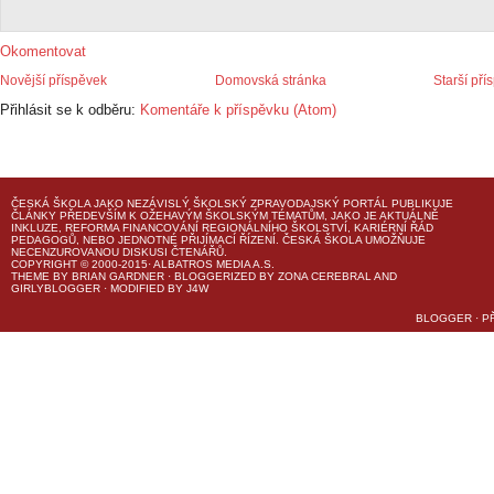
Okomentovat
Novější příspěvek
Domovská stránka
Starší pří
Přihlásit se k odběru:
Komentáře k příspěvku (Atom)
ČESKÁ ŠKOLA
JAKO NEZÁVISLÝ ŠKOLSKÝ ZPRAVODAJSKÝ PORTÁL PUBLIKUJE
ČLÁNKY PŘEDEVŠÍM K OŽEHAVÝM ŠKOLSKÝM TÉMATŮM, JAKO JE AKTUÁLNĚ
INKLUZE, REFORMA FINANCOVÁNÍ REGIONÁLNÍHO ŠKOLSTVÍ, KARIÉRNÍ ŘÁD
PEDAGOGŮ, NEBO JEDNOTNÉ PŘIJÍMACÍ ŘÍZENÍ.
ČESKÁ ŠKOLA
UMOŽŇUJE
NECENZUROVANOU DISKUSI ČTENÁŘŮ.
COPYRIGHT © 2000-2015· ALBATROS MEDIA A.S.
THEME
BY
BRIAN GARDNER
· BLOGGERIZED BY
ZONA CEREBRAL
AND
GIRLYBLOGGER
· MODIFIED BY
J4W
BLOGGER
·
P