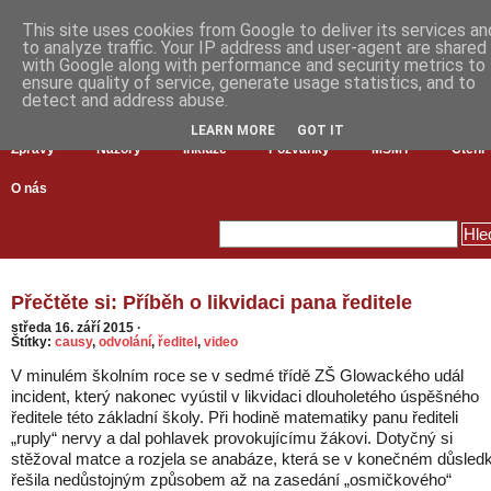
This site uses cookies from Google to deliver its services an
to analyze traffic. Your IP address and user-agent are shared
with Google along with performance and security metrics to
ensure quality of service, generate usage statistics, and to
detect and address abuse.
LEARN MORE
GOT IT
Zprávy
Názory
Inkluze
Pozvánky
MŠMT
Čtení
O nás
Přečtěte si: Příběh o likvidaci pana ředitele
středa 16. září 2015
·
Štítky:
causy
,
odvolání
,
ředitel
,
video
V minulém školním roce se v sedmé třídě ZŠ Glowackého udál
incident, který nakonec vyústil v likvidaci dlouholetého úspěšného
ředitele této základní školy. Při hodině matematiky panu řediteli
„ruply“ nervy a dal pohlavek provokujícímu žákovi. Dotyčný si
stěžoval matce a rozjela se anabáze, která se v konečném důsled
řešila nedůstojným způsobem až na zasedání „osmičkového“