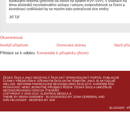
kurikulární reforma (přechod od osnov na systém RVP-ŠVP). V úvahách na
téma důsledků nezvládnutého sešupu / odsunu zodpovědnosti za řízení a
koordinaci vzdělávání by se myslím dalo pokračovat více směry.
Jiří Týř
Okomentovat
Novější příspěvek
Domovská stránka
Starší pří
Přihlásit se k odběru:
Komentáře k příspěvku (Atom)
ČESKÁ ŠKOLA
JAKO NEZÁVISLÝ ŠKOLSKÝ ZPRAVODAJSKÝ PORTÁL PUBLIKUJE
ČLÁNKY PŘEDEVŠÍM K OŽEHAVÝM ŠKOLSKÝM TÉMATŮM, JAKO JE AKTUÁLNĚ
INKLUZE, REFORMA FINANCOVÁNÍ REGIONÁLNÍHO ŠKOLSTVÍ, KARIÉRNÍ ŘÁD
PEDAGOGŮ, NEBO JEDNOTNÉ PŘIJÍMACÍ ŘÍZENÍ.
ČESKÁ ŠKOLA
UMOŽŇUJE
NECENZUROVANOU DISKUSI ČTENÁŘŮ.
COPYRIGHT © 2000-2015· ALBATROS MEDIA A.S.
THEME
BY
BRIAN GARDNER
· BLOGGERIZED BY
ZONA CEREBRAL
AND
GIRLYBLOGGER
· MODIFIED BY
J4W
BLOGGER
·
P