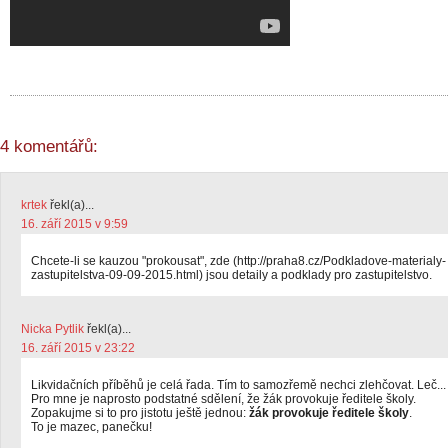
4 komentářů:
krtek
řekl(a)...
16. září 2015 v 9:59
Chcete-li se kauzou "prokousat", zde (http://praha8.cz/Podkladove-materialy-
zastupitelstva-09-09-2015.html) jsou detaily a podklady pro zastupitelstvo.
Nicka Pytlik
řekl(a)...
16. září 2015 v 23:22
Likvidačních příběhů je celá řada. Tím to samozřemě nechci zlehčovat. Leč...
Pro mne je naprosto podstatné sdělení, že žák provokuje ředitele školy.
Zopakujme si to pro jistotu ještě jednou:
žák provokuje ředitele školy
.
To je mazec, panečku!