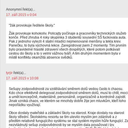
Anonymní řekl(a)...
17. září 2015 v 0:04
"žák provokuje ředitele školy."
Žák provokuje kohokoliv. Policajty počínaje a pracovníky technických služeb
konče. Před zhruba 4 roky skupinka 3 studentů sousední SŠ fuckovala auta.
Pak z jednoho vylezli 4 statní mladíci nejmenované menšiny a tekla krev.
Panečku, to byla výchovná lekce. Zaregistroval jsem 2 momenty. Tím prvním
bylo pravidelné hlasité zdravení všech dospělých, které potom potkávali
cestou do školy a to s velmi vážnou tváří. A tím druhým momentem byla v
místě konfliktu okamžitá absence svědků.
tyrjir
řekl(a)...
17. září 2015 v 10:08
Sešupy zodpovědnosti za vzdělávání směrem dolů vedou často k chaosu.
Kdo chce efektivně delegovat zodpovědnost směrem dolů, musí to chtít, moci
a umět koncepčně, materiálně, personálně, organizačně a kontrolně zajistit.
Jinak vzniká chaos, ve kterém se mnohdy dobře žije jen mluvkům, kteří toho
nepořádku využívají.
Obce dostaly mateřské a základní školy na starost. Kraje dostaly na starost
školy střední. Školskému resortu se tím ulevilo myslím jen zdánlivě a z
předtím relativně fungujícího systému se stal systém myslím hůře fungující. Z
nezvládnutý sešup zodpovědnosti by se myslím dala považovat i tzv.