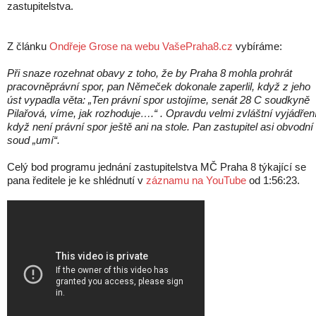
zastupitelstva.
Z článku
Ondřeje Grose na webu VašePraha8.cz
vybíráme:
Při snaze rozehnat obavy z toho, že by Praha 8 mohla prohrát
pracovněprávní spor, pan Němeček dokonale zaperlil, když z jeho
úst vypadla věta: „Ten právní spor ustojíme, senát 28 C soudkyně
Pilařová, víme, jak rozhoduje….“ . Opravdu velmi zvláštní vyjádření
když není právní spor ještě ani na stole. Pan zastupitel asi obvodní
soud „umí“.
Celý bod programu jednání zastupitelstva MČ Praha 8 týkající se
pana ředitele je ke shlédnutí v
záznamu na YouTube
od 1:56:23.