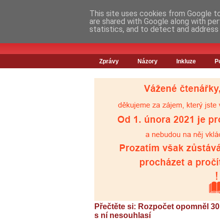
This site uses cookies from Google to 
are shared with Google along with per
statistics, and to detect and address
Zprávy
Názory
Inkluze
P
Přečtěte si: Rozpočet opomněl 30 t
s ní nesouhlasí