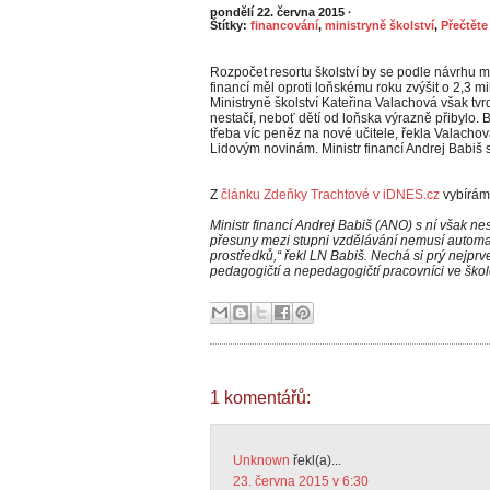
pondělí 22. června 2015
·
Štítky:
financování
,
ministryně školství
,
Přečtěte 
Rozpočet resortu školství by se podle návrhu m
financí měl oproti loňskému roku zvýšit o 2,3 mil
Ministryně školství Kateřina Valachová však tvrd
nestačí, neboť dětí od loňska výrazně přibylo. 
třeba víc peněz na nové učitele, řekla Valach
Lidovým novinám. Ministr financí Andrej Babiš 
Z
článku Zdeňky Trachtové v iDNES.cz
vybírám
Ministr financí Andrej Babiš (ANO) s ní však ne
přesuny mezi stupni vzdělávání nemusí autom
prostředků,“ řekl LN Babiš. Nechá si prý nejpr
pedagogičtí a nepedagogičtí pracovníci ve škol
1 komentářů:
Unknown
řekl(a)...
23. června 2015 v 6:30