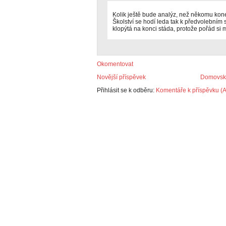
Kolik ještě bude analýz, než někomu kone
Školství se hodí leda tak k předvolebním 
klopýtá na konci stáda, protože pořád si m
Okomentovat
Novější příspěvek
Domovská
Přihlásit se k odběru:
Komentáře k příspěvku (