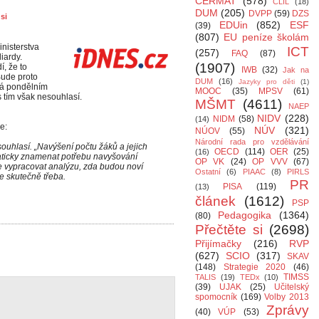
CERMAT
(578)
CLIL
(18)
DUM
(205)
DVPP
(59)
DZS
si
EDUin
(852)
ESF
(39)
(807)
EU peníze školám
inisterstva
ICT
(257)
FAQ
(87)
iardy.
(1907)
í, že to
IWB
(32)
Jak na
Bude proto
DUM
(16)
Jazyky pro děti
(1)
ová pondělním
MOOC
(35)
MPSV
(61)
s tím však nesouhlasí.
MŠMT
(4611)
NAEP
NIDV
(228)
NIDM
(58)
(14)
e:
NÚV
(321)
NÚOV
(55)
Národní rada pro vzdělávání
souhlasí. „Navýšení počtu žáků a jejich
OECD
(114)
OER
(25)
(16)
aticky znamenat potřebu navyšování
OP VK
(24)
OP VVV
(67)
ve vypracovat analýzu, zda budou noví
Ostatní
(6)
PIAAC
(8)
PIRLS
e skutečně třeba.
PR
PISA
(119)
(13)
článek
(1612)
PSP
Pedagogika
(1364)
(80)
Přečtěte si
(2698)
Přijímačky
(216)
RVP
(627)
SCIO
(317)
SKAV
(148)
Strategie 2020
(46)
TIMSS
TALIS
(19)
TEDx
(10)
(39)
UJAK
(25)
Učitelský
spomocník
(169)
Volby 2013
Zprávy
(40)
VÚP
(53)