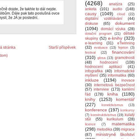
(4268)
analýza
(25)
čně dojde, že takhle to dál nejde.
anketa
(101)
audio
(148)
slibům. Dále pak tato poslušná ovce
causy
(1049)
cloud
(22)
yslí, že JÁ je poslední.
digitální vzdělávání
(44)
dokument
diskuse
(65)
(1094)
domácí výuka
(28)
dětské
dotační program
(21)
e-knihy
(323)
skupiny
(52)
e-learning
(31)
eTwinning
 stránka
Starší příspěvek
(32)
evaluace
(13)
fejeton
(3)
financování
festival
(22)
Atom)
(310)
gramotnosti
glosa
(13)
(48)
hodnocení
(108)
hodnocení aplikací
(41)
infografika
(40)
informatické
myšlení
(35)
informatika
(60)
inkluze
(1194)
inovace
(30)
internetová bezpečnost
(57)
interview
(173)
kariérní
kniha
(1180)
řád
(178)
knihy
(1253)
komentář
(227)
konektivismus
(13)
konference
(197)
konkursy
kulatý
(7)
konstruktivismus
(19)
stůl
(55)
kurikulum
(28)
matematika
licence
(7)
(298)
metodika
(39)
migrace
ministryně školství
(87)