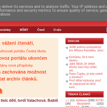
deliver its services and to analyze traffic. Your IP address and
formance and security metrics to ensure quality of service, ge
 abuse.
ozvánky
MŠMT
Čtení
O nás
DISKUSE
Ještě jednou polopaticky
pro Milana Randáka, Janu
...
Komárku, že ti není
stydno....
Jaké štěstí, že Velké
břicho není líný učitel,
ale...
Pane Čapku, je toto nutné
a vhodné?
Proč dělat výzkumy, proč
se zapojovat do těch
evro...
TÉMATA ČLÁNKŮ
isíc dětí, tvrdí Valachová. Babiš
Aplikace
(109)
BYOD
1:1
(22)
(34)
Bezplatně
(102)