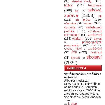
střední školy
(369)
(33)
testování
tablety
(113)
tisková
(568)
tipy
(16)
zpráva
(2808)
top
(122)
trh práce
(156)
video
(685)
učebnice
(39)
vzdělávací
vyhláška
(41)
politika
(551)
vzdělávací
technologie
(61)
vzdělávání
výzkum
(283)
(184)
zákon
o pedagogických
pracovnících
(64)
ÚIV
(3)
Česko mluví o vzdělávání
ČŠI
(699)
(58)
čtenářství
školství
(31)
Škola21
(3)
(2922)
KNIHKUPECTVÍ
Využijte nabídku pro školy a
učitele od
Albatrosmedia.cz!
Slevy a akce na knihy přímo
od nakladatele. Kompletní
nabídka více než 7000 titulů
z produkce Albatros Media.
Vše skladem, rychlé dodávky
zboží.
E-shop