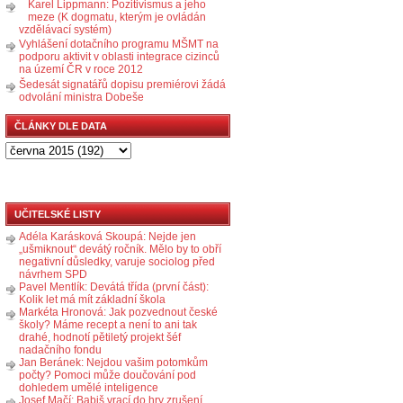
Karel Lippmann: Pozitivismus a jeho
meze (K dogmatu, kterým je ovládán
vzdělávací systém)
Vyhlášení dotačního programu MŠMT na
podporu aktivit v oblasti integrace cizinců
na území ČR v roce 2012
Šedesát signatářů dopisu premiérovi žádá
odvolání ministra Dobeše
ČLÁNKY DLE DATA
UČITELSKÉ LISTY
Adéla Karásková Skoupá: Nejde jen
„ušmiknout“ devátý ročník. Mělo by to obří
negativní důsledky, varuje sociolog před
návrhem SPD
Pavel Mentlík: Devátá třída (první část):
Kolik let má mít základní škola
Markéta Hronová: Jak pozvednout české
školy? Máme recept a není to ani tak
drahé, hodnotí pětiletý projekt šéf
nadačního fondu
Jan Beránek: Nejdou vašim potomkům
počty? Pomoci může doučování pod
dohledem umělé inteligence
Josef Mačí: Babiš vrací do hry zrušení