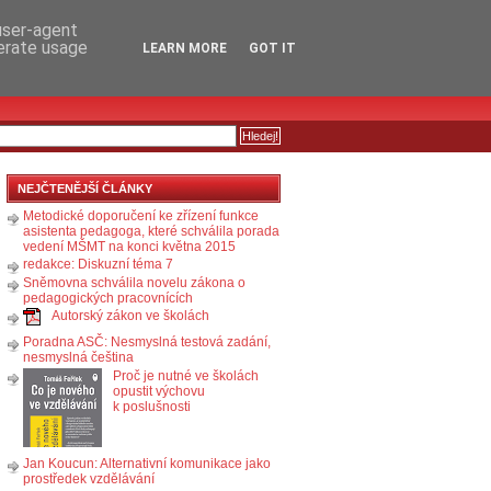
RSS
KOMENTÁŘE
 user-agent
nerate usage
LEARN MORE
GOT IT
NEJČTENĚJŠÍ ČLÁNKY
Metodické doporučení ke zřízení funkce
asistenta pedagoga, které schválila porada
vedení MŠMT na konci května 2015
redakce: Diskuzní téma 7
Sněmovna schválila novelu zákona o
pedagogických pracovnících
Autorský zákon ve školách
Poradna ASČ: Nesmyslná testová zadání,
nesmyslná čeština
Proč je nutné ve školách
opustit výchovu
k poslušnosti
Jan Koucun: Alternativní komunikace jako
prostředek vzdělávání