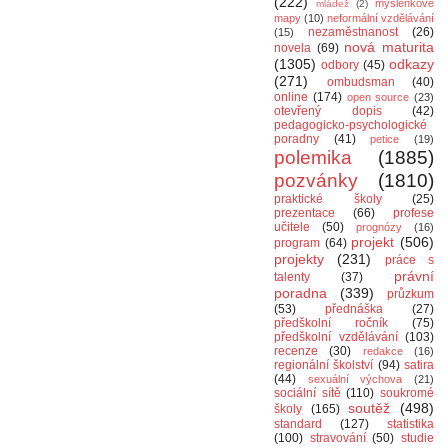
(222)
myšlenkové
mládež
(2)
mapy
(10)
neformální vzdělávání
nezaměstnanost
(26)
(15)
nová maturita
novela
(69)
(1305)
odkazy
odbory
(45)
(271)
ombudsman
(40)
online
(174)
open source
(23)
otevřený dopis
(42)
pedagogicko-psychologické
poradny
(41)
petice
(19)
polemika
(1885)
pozvánky
(1810)
praktické školy
(25)
prezentace
(66)
profese
učitele
(50)
prognózy
(16)
projekt
(506)
program
(64)
projekty
(231)
práce s
právní
talenty
(37)
poradna
(339)
průzkum
(53)
přednáška
(27)
předškolní ročník
(75)
předškolní vzdělávání
(103)
recenze
(30)
redakce
(16)
regionální školství
(94)
satira
(44)
sexuální výchova
(21)
sociální sítě
(110)
soukromé
soutěž
(498)
školy
(165)
standard
(127)
statistika
(100)
stravování
(50)
studie