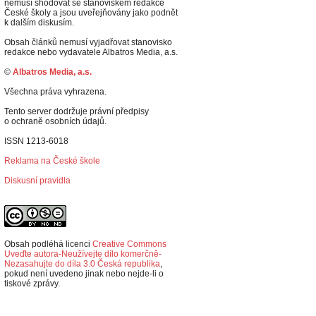
nemusí shodovat se stanoviskem redakce
České školy a jsou uveřejňovány jako podnět
k dalším diskusím.
Obsah článků nemusí vyjadřovat stanovisko
redakce nebo vydavatele Albatros Media, a.s.
©
Albatros Media, a.s.
Všechna práva vyhrazena.
Tento server dodržuje právní předpisy
o ochraně osobních údajů.
ISSN 1213-6018
Reklama na České škole
Diskusní pravidla
Obsah podléhá licenci
Creative Commons
Uveďte autora-Neužívejte dílo komerčně-
Nezasahujte do díla 3.0 Česká republika
,
p
okud není uvedeno jinak nebo nejde-li o
tiskové zprávy.