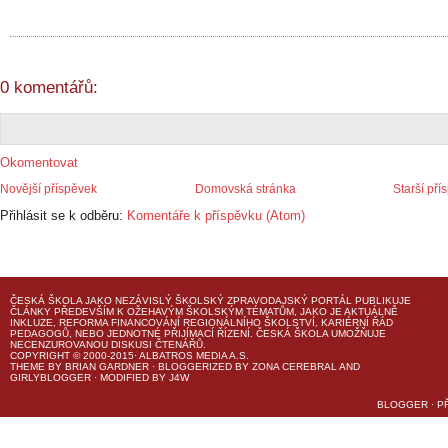
0 komentářů:
Okomentovat
Novější příspěvek
Domovská stránka
Starší pří
Přihlásit se k odběru:
Komentáře k příspěvku (Atom)
ČESKÁ ŠKOLA
JAKO NEZÁVISLÝ ŠKOLSKÝ ZPRAVODAJSKÝ PORTÁL PUBLIKUJE
ČLÁNKY PŘEDEVŠÍM K OŽEHAVÝM ŠKOLSKÝM TÉMATŮM, JAKO JE AKTUÁLNĚ
INKLUZE, REFORMA FINANCOVÁNÍ REGIONÁLNÍHO ŠKOLSTVÍ, KARIÉRNÍ ŘÁD
PEDAGOGŮ, NEBO JEDNOTNÉ PŘIJÍMACÍ ŘÍZENÍ.
ČESKÁ ŠKOLA
UMOŽŇUJE
NECENZUROVANOU DISKUSI ČTENÁŘŮ.
COPYRIGHT © 2000-2015· ALBATROS MEDIA A.S.
THEME
BY
BRIAN GARDNER
· BLOGGERIZED BY
ZONA CEREBRAL
AND
GIRLYBLOGGER
· MODIFIED BY
J4W
BLOGGER
·
P