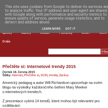
This site uses cookies from Google to deliver its services an
to analyze traffic. Your IP address and user-agent are shared
with Google along with performance and security metrics to
ensure quality of service, generate usage statistics, and to
detect and address abuse.
LEARN MORE
GOT IT
Zprávy
Názory
Inkluze
Pozvánky
MŠMT
Čtení
O nás
Přečtěte si: Internetové trendy 2015
čtvrtek 18. června 2015
·
Štítky:
internet
,
Přečtěte si
,
SCIO
,
trendy
,
Zprávy
Americký pedagog a autor Will Richardson upozorňuje na svém
blogu na výsledky každoročního šetření Mary Meeker
o internetových trendech.
Z prezentace vybírá 14 trendů, které mohou být relevantní pro
vzdělávání: