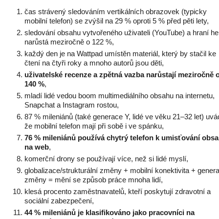
čas strávený sledováním vertikálních obrazovek (typicky
mobilní telefon) se zvýšil na 29 % oproti 5 % před pěti lety,
sledování obsahu vytvořeného uživateli (YouTube) a hraní he
narůstá meziročně o 122 %,
každý den je na Wattpad umístěn materiál, který by stačil ke
čtení na čtyři roky a mnoho autorů jsou děti,
uživatelské recenze a zpětná vazba narůstají meziročně 
140 %
,
mladí lidé vedou boom multimediálního obsahu na internetu,
Snapchat a Instagram rostou,
87 % mileniánů (také generace Y, lidé ve věku 21–32 let) uvád
že mobilní telefon mají při sobě i ve spánku,
76 % mileniánů používá chytrý telefon k umisťování obs
na web
,
komerční drony se používají více, než si lidé myslí,
globalizace/strukturální změny + mobilní konektivita + gener
změny = mění se způsob práce mnoha lidí,
klesá procento zaměstnavatelů, kteří poskytují zdravotní a
sociální zabezpečení,
44 % mileniánů je klasifikováno jako pracovníci na