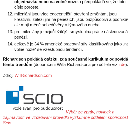
objednávku nebo na volné noze
a předpokládá se, že toto
číslo poroste,
mileniáni jsou více egocentričtí, otevření změnám, jsou
kreativní, záleží jim na penězích, jsou přizpůsobiví a podnika
ale mají méně sebedůvěry a týmového ducha,
pro mileniány je nejdůležitější smysluplná práce následovaná
penězi,
celkově je 34 % americké pracovní síly klasifikováno jako „n
volné noze“ se vzestupnou tendencí.
Richardson pokládá otázku, zda současné kurikulum odpovídá
těmto trendům
(doporučení Willa Richardsona pro učitele viz
zde
).
Zdroj:
WillRichardson.com
Výběr ze zpráv, novinek a
zajímavostí ve vzdělávání provedlo výzkumné oddělení společnost
Scio.