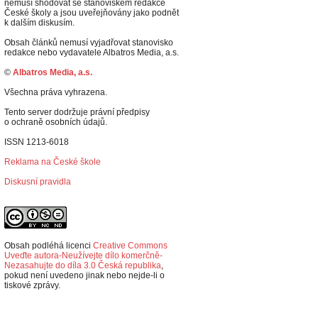
nemusí shodovat se stanoviskem redakce
České školy a jsou uveřejňovány jako podnět
k dalším diskusím.
Obsah článků nemusí vyjadřovat stanovisko
redakce nebo vydavatele Albatros Media, a.s.
©
Albatros Media, a.s.
Všechna práva vyhrazena.
Tento server dodržuje právní předpisy
o ochraně osobních údajů.
ISSN 1213-6018
Reklama na České škole
Diskusní pravidla
Obsah podléhá licenci
Creative Commons
Uveďte autora-Neužívejte dílo komerčně-
Nezasahujte do díla 3.0 Česká republika
,
p
okud není uvedeno jinak nebo nejde-li o
tiskové zprávy.