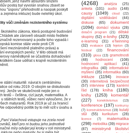
abišem, jenž navrhl absurdní snížení
(4268)
analýza
(25)
išův postoj byl vyvolán snahou zbavit se
anketa
(101)
audio
(148)
enou "úsporu" přehodnotil a naopak poskytl
causy
(1049)
e a zejména inkluze) bude nelehký úkol.
cloud
(22)
digitální vzdělávání
(44)
dokument
ality vůči změnám rezistentního systému
diskuse
(65)
(1094)
domácí výuka
(28)
la školského zákona, která postupné budování
dětské
dotační program
(21)
Chládek ale zároveň obsadil místo ředitele
e-knihy
(323)
skupiny
(52)
i značně rezervovaný a podle toho vypadá i
e-learning
(31)
eTwinning
opská komise stále vede proti CR
(32)
evaluace
(13)
fejeton
(3)
ušení mezinárodně platného práva) a
financování
festival
(22)
ání evropských peněz. V této oblasti má
(310)
gramotnosti
glosa
(13)
bierovy náměstkyně se účastnila dohadování
(48)
hodnocení
(108)
 krátkém čase udělat s krajně rezistentním
hodnocení aplikací
(41)
měnit.
infografika
(40)
informatické
myšlení
(35)
informatika
(60)
inkluze
(1194)
inovace
(30)
internetová bezpečnost
e státní maturitě: návrat k centrálnímu
(57)
interview
(173)
kariérní
tice od roku 2019. O obojím se diskutovalo
kniha
(1180)
řád
(178)
mný. Jenže ve skutečnosti nejde jen o
knihy
(1253)
komentář
 testů – čeština, cizí jazyk, matematika. A
 státních testů, vůbec není vyloučeno, že v
(227)
konektivismus
(13)
všech maturantů. Rok 2019 je už za hranicí
konference
(197)
konkursy
Ale odpovědný politik by to měl vzít v úvahu a
kulatý
(7)
konstruktivismus
(19)
stůl
(55)
kurikulum
(28)
matematika
licence
(7)
„Paní Valachová vstupuje na zcela nové
(298)
metodika
(39)
migrace
vníků, kteří pro ni budou jeho jednotlivé
ačné míry odvíjet její kroky v roli ministryně.
ministryně školství
(87)
nkluze nebo maturity, by si měla být