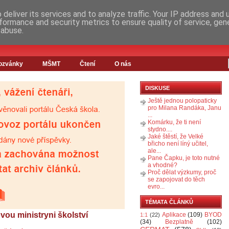
deliver its services and to analyze traffic. Your IP address and
formance and security metrics to ensure quality of service, ge
 abuse.
ozvánky
MŠMT
Čtení
O nás
DISKUSE
Ještě jednou polopaticky
pro Milana Randáka, Janu
...
Komárku, že ti není
stydno....
Jaké štěstí, že Velké
břicho není líný učitel,
ale...
Pane Čapku, je toto nutné
a vhodné?
Proč dělat výzkumy, proč
se zapojovat do těch
evro...
TÉMATA ČLÁNKŮ
vou ministryni školství
Aplikace
(109)
BYOD
1:1
(22)
(34)
Bezplatně
(102)