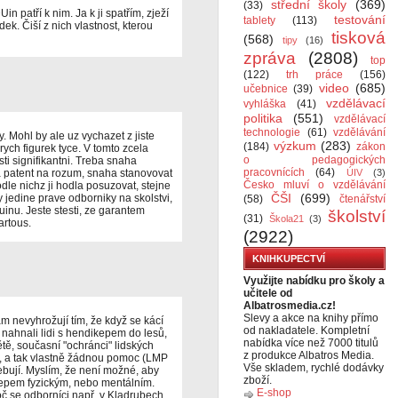
střední školy
(369)
(33)
in patří k nim. Ja k ji spatřím, zježí
testování
tablety
(113)
k. Čiší z nich vlastnost, kterou
tisková
(568)
tipy
(16)
zpráva
(2808)
top
(122)
trh práce
(156)
video
(685)
učebnice
(39)
vzdělávací
vyhláška
(41)
politika
(551)
vzdělávací
technologie
(61)
vzdělávání
 Mohl by ale uz vychazet z jiste
výzkum
(283)
(184)
zákon
rych figurek tyce. V tomto zcela
o pedagogických
sti signifikantni. Treba snaha
pracovnících
(64)
a patent na rozum, snaha stanovovat
ÚIV
(3)
Česko mluví o vzdělávání
le nichz ji hodla posuzovat, stejne
ČŠI
(699)
y jedine prave odborniky na skolstvi,
(58)
čtenářství
duinu. Jeste stesti, ze garantem
školství
(31)
Škola21
(3)
artous.
(2922)
KNIHKUPECTVÍ
Využijte nabídku pro školy a
učitele od
Albatrosmedia.cz!
Slevy a akce na knihy přímo
m nevyhrožují tím, že když se kácí
od nakladatele. Kompletní
té nahnali lidi s hendikepem do lesů,
nabídka více než 7000 titulů
větě, současní "ochránci" lidských
z produkce Albatros Media.
ní, a tak vlastně žádnou pomoc (LMP
Vše skladem, rychlé dodávky
ebují. Myslím, že není možné, aby
zboží.
kepem fyzickým, nebo mentálním.
E-shop
oč se odborníci např. v Kladrubech