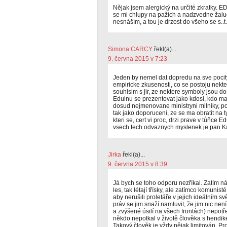
Nějak jsem alergický na určité zkratky. EDU
se mi chlupy na pažích a nadzvedne žalude
nesnáším, a tou je drzost do všeho se s..t.
Simona CARCY
řekl(a)...
9. června 2015 v 7:23
Jeden by nemel dat dopredu na sve pocity.
empiricke zkusenosti, co se postoju nekte
souhlsim s jir, ze nektere symboly jsou do
Eduinu se prezentovat jako kdosi, kdo m
dosud nejmenovane ministryni milniky, pod
tak jako doporuceni, ze se ma obratit na t
kteri se, cert vi proc, drzi prave v tůňce E
vsech tech odvaznych myslenek je pan K
Jirka
řekl(a)...
9. června 2015 v 8:39
Já bych se toho odporu nezříkal. Zatím ná
les, tak létají třísky, ale zatímco komunis
aby nerušili proletáře v jejich ideálním s
práv se jim snaží namluvit, že jim nic ne
a zvýšené úsilí na všech frontách) nepotř
někdo nepotkal v životě člověka s hendi
Takový člověk je vždy nějak limitován. Pr