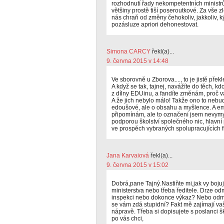
rozhodnutí řady nekompetentních ministrů
většiny prostě tiší poseroutkové. Za vše z
nás chraň od změny čehokoliv, jakkoliv, ký
pozásluze apriori dehonestovat.
Simona CARCY
řekl(a)...
9. června 2015 v 14:48
Ve sborovně u Zborova...., to je jistě př
A když se tak, tajnej, navážíte do těch, 
z dílny EDUinu, a fandíte změnám, proč
A že jich nebylo málo! Takže ono to neb
edoušové, ale o obsahu a myšlence. A em
připomínám, ale to označení jsem nevymys
podporou školství společného nic, hlavní 
ve prospěch vybraných spolupracujících f
Jana Karvaiová
řekl(a)...
9. června 2015 v 15:02
Dobrá,pane Tajný.Nastiňte mi,jak vy bojuje
ministerstva nebo třeba ředitele. Drze odm
inspekci nebo dokonce výkaz? Nebo odmít
se vám zdá stupidní? Fakt mě zajímají vaš
nápravě. Třeba si dopisujete s poslanci 
po vás chci,