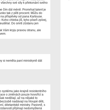
i všechny své síly k překonání svého
e čím dál méně. Promrhat talent je
jvoko tak z pěti procent. Můžu do
a příspěvky od pana Kartouse.
- Koho chleba jíš, toho píseň zpívej,
neudělal. Do smrti zůstanu jen
ak Vám kryju pravou stranu, ale
ovem.
y si neměla paní ministryně dát
ho systému jako krajně resistentního
zace o změnách pouze hovořící a
ak nedělají, až na nějaké to
 bezzubě nadávají na hloupé děti,
, diletantské ministry. Pasivně, s
evzdaností přijímají nedomyšlená