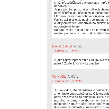
snaží přesvědčit své pacienty, aby napřel
hendikepu?
Je pravda, že i po zdravých dětech chcem
největší hřích, ale učitelé za to můžou ba
EDUinu? Ještě mám schovanou smlouvu n
Pak se asi zjistilo, že nevím, co znamená 
a tak jsem kariéru odborníka na školství 
odborným učitelem.
Kolego Pytlíku, pokud dojde na férovku, t
nejdřív jim dám čuchnout, jak smrdí krch
Zdeněk Sotolář
řekl(a)...
9. června 2015 v 9:33
A jaké zájmy reprezentuje EDUin? Na to b
pozor? Zloděj křičí, chyťte zloděje.
Tajný Učitel
řekl(a)...
9. června 2015 v 12:45
Jir. Jak vidno, charakteristika vzdělávací
změnám je opodstatněná, když je organi
priori označovaná za emetikum. Učitelé vš
promile, nic. Jenom ve zborovnách tiše a
málo peněz, drzé rodiče, neschopné vedení
dinosauří zarputilostí, či nevolnickou od