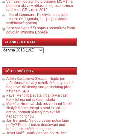
Vyhlášení dotačního programu MŠMT na
podporu aktivit v oblasti integrace cizinců
na území ČR v roce 2012
Karel Lippmann: Pozitivismus a jeho
meze (K dogmatu, kterým je ovládán
vzdělávací systém)
Šedesát signatářů dopisu premiérovi žádá
odvolání ministra Dobeše
ČLÁNKY DLE DATA
UČITELSKÉ LISTY
Adéla Karásková Skoupá: Nejde jen
„ušmiknout“ devátý ročník. Mělo by to obří
negativní důsledky, varuje sociolog před
návrhem SPD
Pavel Mentlík: Devátá třída (první část):
Kolik let má mít základní škola
Markéta Hronová: Jak pozvednout české
školy? Máme recept a není to ani tak
drahé, hodnotí pětiletý projekt šéf
nadačního fondu
Jan Beránek: Nejdou vašim potomkům
počty? Pomoci může doučování pod
dohledem umělé inteligence
Josef Mačí: Babiš vrací do hry zrušení