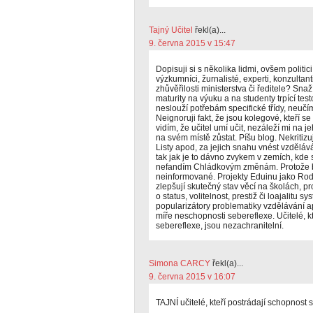
Tajný Učitel
řekl(a)...
9. června 2015 v 15:47
Dopisuji si s několika lidmi, ovšem politici
výzkumníci, žurnalisté, experti, konzultant
zhůvěřilosti ministerstva či ředitele? Sna
maturity na výuku a na studenty trpící te
neslouží potřebám specifické třídy, neučí
Neignoruji fakt, že jsou kolegové, kteří s
vidím, že učitel umí učit, nezáleží mi na 
na svém místě zůstat. Píšu blog. Nekritizu
Listy apod, za jejich snahu vnést vzděláv
tak jak je to dávno zvykem v zemích, kde 
nefandím Chládkovým změnám. Protože by
neinformované. Projekty Eduinu jako Rodiče
zlepšují skutečný stav věcí na školách, pro
o status, volitelnost, prestiž či loajalitu s
popularizátory problematiky vzdělávání apri
míře neschopnosti sebereflexe. Učitelé, k
sebereflexe, jsou nezachranitelní.
Simona CARCY
řekl(a)...
9. června 2015 v 16:07
TAJNÍ učitelé, kteří postrádají schopnost 