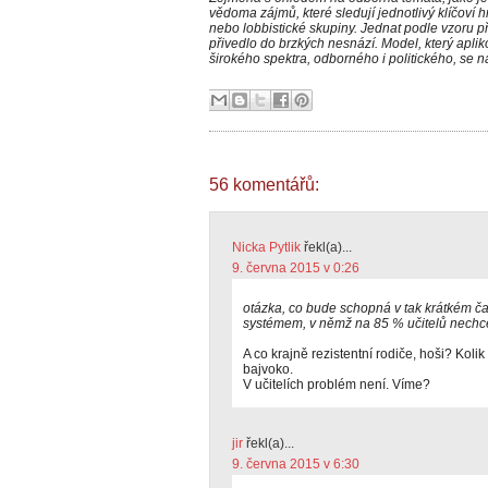
vědoma zájmů, které sledují jednotlivý klíčoví h
nebo lobbistické skupiny. Jednat podle vzoru 
přivedlo do brzkých nesnází. Model, který aplik
širokého spektra, odborného i politického, se 
56 komentářů:
Nicka Pytlik
řekl(a)...
9. června 2015 v 0:26
otázka, co bude schopná v tak krátkém ča
systémem, v němž na 85 % učitelů nechce
A co krajně rezistentní rodiče, hoši? Kolik
bajvoko.
V učitelích problém není. Víme?
jir
řekl(a)...
9. června 2015 v 6:30