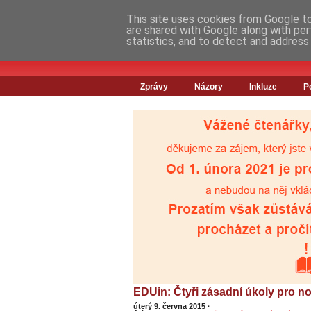
This site uses cookies from Google to 
are shared with Google along with per
statistics, and to detect and address
Zprávy
Názory
Inkluze
P
EDUin: Čtyři zásadní úkoly pro no
úterý 9. června 2015
·