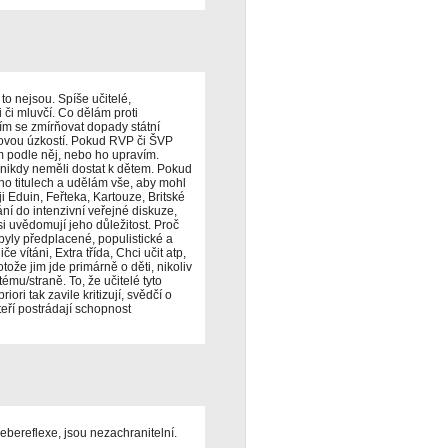
 to nejsou. Spíše učitelé,
i či mluvčí. Co dělám proti
žím se zmírňovat dopady státní
stovou úzkostí. Pokud RVP či ŠVP
m podle něj, nebo ho upravím.
e nikdy neměli dostat k dětem. Pokud
jeho titulech a udělám vše, aby mohl
ji Eduin, Feřteka, Kartouze, Britské
ání do intenzivní veřejné diskuze,
si uvědomují jeho důležitost. Proč
ly předplacené, populistické a
 vítáni, Extra třída, Chci učit atp,
tože jim jde primárně o děti, nikoliv
ystému/straně. To, že učitelé tyto
ori tak zavile kritizují, svědčí o
teří postrádají schopnost
sebereflexe, jsou nezachranitelní.