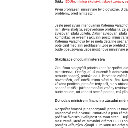
Štítky:
EDUin
,
ministr školství
,
tisková zpráva
,
vz
První prohlášení ministryně bylo odvážné. S da
problémy, před nimiž stojí.
Ještě před svým jmenováním Kateřina Valacho
ministryni školství, sebevědomě prohlásila, že z
zvyšování platů učitelů. Další navyšování platů 
komplikací je ovšem i aktuální postoj ministra f
Kateřina Valachová by se měla detailně seznámit
poté činit mediální prohlášení. Zde je přehled 
bude posuzována úspěšnost nové ministryně při 
Stabilizace chodu ministerstva
Zkouškou s nejvyšší prioritou není rozpočet, a
ministerstvu. Odešly, ať už nuceně či dobrovolně
nebude snadný, protože od 1. července začíná p
návrat těch, kteří odešli mimo státní službu. K
zákona podílela, problém tedy tuší, ale v oblas
snadné rozlišit, jaké personální změny revidov
bude na tom, od koho si nechá poradit, což před
Dohoda s ministrem financí na zásadní změně
Rozpočet školství je nepochybně jednou z hlavní
Valachové znělo velmi ultimativně a jeho zámě
počátku školskou veřejnost na svou stranu. Její
mezi země, které ve srovnání v rámci OECD obl
poměru veřejných výdajů. Tuto kartu lze držet st