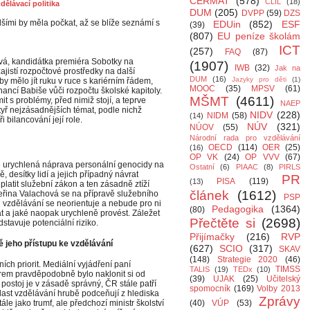
CERMAT
(578)
CLIL
(18)
dělávací politika
DUM
(205)
DVPP
(59)
DZS
lšími by měla počkat, až se blíže seznámí s
EDUin
(852)
ESF
(39)
(807)
EU peníze školám
ICT
(257)
FAQ
(87)
vá, kandidátka premiéra Sobotky na
(1907)
IWB
(32)
Jak na
ajistí rozpočtové prostředky na další
DUM
(16)
Jazyky pro děti
(1)
by mělo jít ruku v ruce s kariérním řádem,
MOOC
(35)
MPSV
(61)
inancí Babiše vůči rozpočtu školské kapitoly.
MŠMT
(4611)
 s problémy, před nimiž stojí, a teprve
NAEP
čtyř nejzásadnějších témat, podle nichž
NIDV
(228)
NIDM
(58)
(14)
bilancování její role.
NÚV
(321)
NÚOV
(55)
Národní rada pro vzdělávání
OECD
(114)
OER
(25)
(16)
OP VK
(24)
OP VVV
(67)
le urychlená náprava personální genocidy na
Ostatní
(6)
PIAAC
(8)
PIRLS
, desítky lidí a jejich případný návrat
PR
PISA
(119)
(13)
latit služební zákon a ten zásadně ztíží
článek
(1612)
ateřina Valachová se na přípravě služebního
PSP
ti vzdělávání se neorientuje a nebude pro ni
Pedagogika
(1364)
(80)
at a jaké naopak urychleně provést. Záležet
Přečtěte si
(2698)
stavuje potenciální riziko.
Přijímačky
(216)
RVP
 jeho přístupu ke vzdělávání
(627)
SCIO
(317)
SKAV
(148)
Strategie 2020
(46)
ch priorit. Mediální vyjádření paní
TIMSS
TALIS
(19)
TEDx
(10)
rem pravděpodobně bylo naklonit si od
(39)
UJAK
(25)
Učitelský
 postoj je v zásadě správný, ČR stále patří
spomocník
(169)
Volby 2013
ast vzdělávání hrubě podceňují z hlediska
Zprávy
ále jako trumf, ale předchozí ministr školství
(40)
VÚP
(53)