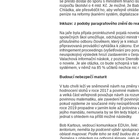
se přesto dostal do sporu s ministrem financí B
rozpočtu školství o 4 mld. Kč. Je možné, že Bab
Chládka, ale přesvědčit ho, aby veřejně ohláš
peníze na reformy (kariérní systém, digitalizac
Inkluze: z podoby paragrafového znění do re
Na jaře byla přijata proinkluzivně pojatá nove
společných škol umožňuje, odcházející ministr 
příslušného odboru člověkem, který je k inkluz
připravovaná prováděcí vyhláška k zákonu. Evr
infringement proceedings (vyšetřování pro por
neuspokojivý výsledek hrozí zastavením v čerp
Valachová informační náskok, z pozice Dienst
o novele. Je ale otázka, co bude schopná v tak
systémem, v němž na 85 % učitelů nechce nic 
Budoucí nebezpečí maturit
V tuto chvíli leží ve sněmovně návrh na změny v
hodnocení slohů v roce 2017 a povinné matema
a velká část veřejnosti považuje návrh za rozu
povinnou matematiku, ale zavedení tří povinných
pokud vyjdeme ze současné míry neúspěšnosti u
roce 2019 propadne v jarním kole až polovina 
jejího mandátu, nemusela by se tím tedy trápit. 
jednat s ohledem na příští možné následky.
Bob Kartous, vedoucí komunikace EDUin, řekl:
teritorium, neměla by podcenit výběr spolupraco
oblasti mapovat. Podle toho se totiž budou do zn
Zejména s ohledem na odborná témata, jako je i