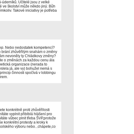
-úderníků. Učitelé jsou z velké
lé ve školství může někdo jiný. Bůh
mkoliv. Takové iniciativy je potřeba
eklep. Nebo nedostatek kompetencí?
kdo brání zhůvěřilým snahám o změny
 vám nevoněly ty Chládkovy změny?
ude o změnách za každou cenu ála
etická organizace (nerada to
lela já, ale vy) bohužel nemá s
princip činnosti spočívá v lobbingu
irem.
te konkrétně proti zhůvěřilosti
ítáte vyplnit přiblblá hlášení pro
áte vůbec plnit třeba ŠVP,protože
e konkrétní protesty a kroky k
školského výboru nebo...chápete,co