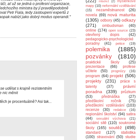
(222)
myšlenkové
mládež
(2)
ráči, ať už se jedná o profesní organizace,
mapy
(10)
neformální vzdělávání
předchozího ministra by jí pravděpodobně
nezaměstnanost
(26)
(15)
oval Petr Fiala, tedy zastoupení expertů z
nová maturita
novela
(69)
naopak nabízí jako dobrý modus operandi."
(1305)
odkazy
odbory
(45)
(271)
ombudsman
(40)
online
(174)
open source
(23)
otevřený dopis
(42)
pedagogicko-psychologické
poradny
(41)
petice
(19)
polemika
(1885)
pozvánky
(1810)
praktické školy
(25)
prezentace
(66)
profese
učitele
(50)
prognózy
(16)
projekt
(506)
program
(64)
projekty
(231)
práce s
právní
talenty
(37)
se udělat s krajně rezistentním
poradna
(339)
průzkum
 nic měnit
(53)
přednáška
(27)
předškolní ročník
(75)
 těch je procentuálně? Asi tak...
předškolní vzdělávání
(103)
recenze
(30)
redakce
(16)
regionální školství
(94)
satira
(44)
sexuální výchova
(21)
sociální sítě
(110)
soukromé
soutěž
(498)
školy
(165)
standard
(127)
statistika
(100)
stravování
(50)
studie