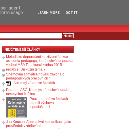
RSS
KOMENTÁŘE
 user-agent
nerate usage
LEARN MORE
GOT IT
NEJČTENĚJŠÍ ČLÁNKY
Metodické doporučení ke zřízení funkce
asistenta pedagoga, které schválila porada
vedení MŠMT na konci května 2015
redakce: Diskuzní téma 7
Sněmovna schválila novelu zákona o
pedagogických pracovnících
Autorský zákon ve školách
Poradna ASČ: Nesmyslná testová zadání,
nesmyslná čeština
Proč je nutné ve školách
opustit výchovu
k poslušnosti
Jan Koucun: Alternativní komunikace jako
prostředek vzdělávání