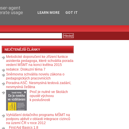
RSS
KOMENTÁŘE
 user-agent
nerate usage
LEARN MORE
GOT IT
NEJČTENĚJŠÍ ČLÁNKY
Metodické doporučení ke zřízení funkce
asistenta pedagoga, které schválila porada
vedení MŠMT na konci května 2015
redakce: Diskuzní téma 7
Sněmovna schválila novelu zákona o
pedagogických pracovnících
Poradna ASČ: Nesmyslná testová zadání,
nesmyslná čeština
Proč je nutné ve školách
opustit výchovu
k poslušnosti
Vyhlášení dotačního programu MŠMT na
podporu aktivit v oblasti integrace cizinců
na území ČR v roce 2012
First Aid Basics 1.8