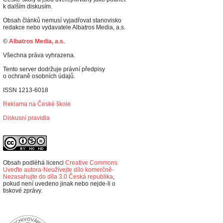
k dalším diskusím.
Obsah článků nemusí vyjadřovat stanovisko
redakce nebo vydavatele Albatros Media, a.s.
©
Albatros Media, a.s.
Všechna práva vyhrazena.
Tento server dodržuje právní předpisy
o ochraně osobních údajů.
ISSN 1213-6018
Reklama na České škole
Diskusní pravidla
Obsah podléhá licenci
Creative Commons
Uveďte autora-Neužívejte dílo komerčně-
Nezasahujte do díla 3.0 Česká republika
,
p
okud není uvedeno jinak nebo nejde-li o
tiskové zprávy.