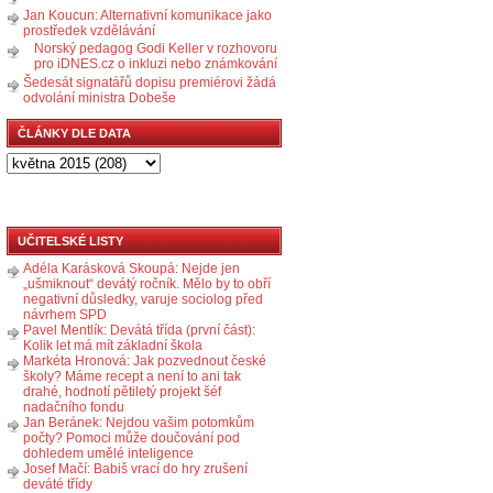
Jan Koucun: Alternativní komunikace jako
prostředek vzdělávání
Norský pedagog Godi Keller v rozhovoru
pro iDNES.cz o inkluzi nebo známkování
Šedesát signatářů dopisu premiérovi žádá
odvolání ministra Dobeše
ČLÁNKY DLE DATA
UČITELSKÉ LISTY
Adéla Karásková Skoupá: Nejde jen
„ušmiknout“ devátý ročník. Mělo by to obří
negativní důsledky, varuje sociolog před
návrhem SPD
Pavel Mentlík: Devátá třída (první část):
Kolik let má mít základní škola
Markéta Hronová: Jak pozvednout české
školy? Máme recept a není to ani tak
drahé, hodnotí pětiletý projekt šéf
nadačního fondu
Jan Beránek: Nejdou vašim potomkům
počty? Pomoci může doučování pod
dohledem umělé inteligence
Josef Mačí: Babiš vrací do hry zrušení
deváté třídy