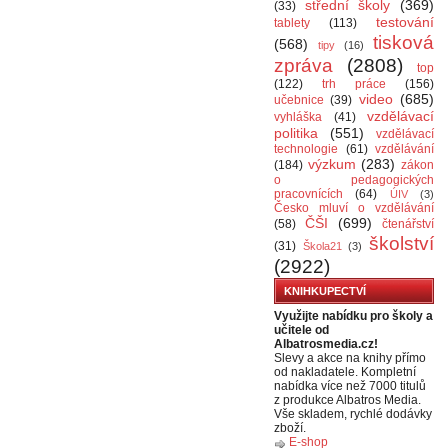
střední školy
(369)
(33)
testování
tablety
(113)
tisková
(568)
tipy
(16)
zpráva
(2808)
top
(122)
trh práce
(156)
video
(685)
učebnice
(39)
vzdělávací
vyhláška
(41)
politika
(551)
vzdělávací
technologie
(61)
vzdělávání
výzkum
(283)
(184)
zákon
o pedagogických
pracovnících
(64)
ÚIV
(3)
Česko mluví o vzdělávání
ČŠI
(699)
(58)
čtenářství
školství
(31)
Škola21
(3)
(2922)
KNIHKUPECTVÍ
Využijte nabídku pro školy a
učitele od
Albatrosmedia.cz!
Slevy a akce na knihy přímo
od nakladatele. Kompletní
nabídka více než 7000 titulů
z produkce Albatros Media.
Vše skladem, rychlé dodávky
zboží.
E-shop