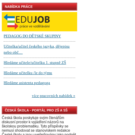
NABÍDKA PRÁCE
ČESKÁ ŠKOLA - PORTÁL PRO ZŠ A SŠ
Česká škola poskytuje svým čtenářům
diskusní prostor k vyjádření názorů na
školskou problematiku. Tyto příspěvky se
nemusí shodovat se stanoviskem redakce
České školy a jsou uveřejňovány jako podnět