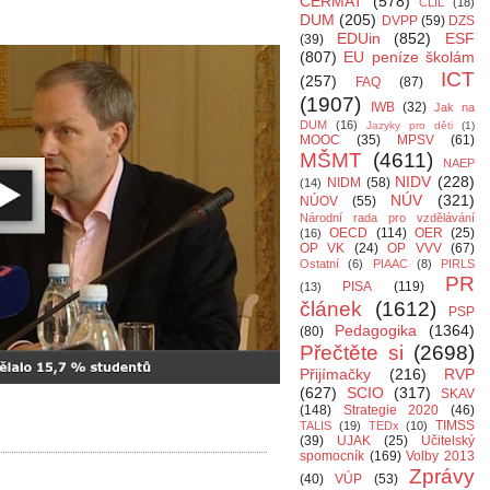
CERMAT
(578)
CLIL
(18)
DUM
(205)
DVPP
(59)
DZS
EDUin
(852)
ESF
(39)
(807)
EU peníze školám
ICT
(257)
FAQ
(87)
(1907)
IWB
(32)
Jak na
DUM
(16)
Jazyky pro děti
(1)
MOOC
(35)
MPSV
(61)
MŠMT
(4611)
NAEP
NIDV
(228)
NIDM
(58)
(14)
NÚV
(321)
NÚOV
(55)
Národní rada pro vzdělávání
OECD
(114)
OER
(25)
(16)
OP VK
(24)
OP VVV
(67)
Ostatní
(6)
PIAAC
(8)
PIRLS
PR
PISA
(119)
(13)
článek
(1612)
PSP
Pedagogika
(1364)
(80)
Přečtěte si
(2698)
Přijímačky
(216)
RVP
(627)
SCIO
(317)
SKAV
(148)
Strategie 2020
(46)
TIMSS
TALIS
(19)
TEDx
(10)
(39)
UJAK
(25)
Učitelský
spomocník
(169)
Volby 2013
Zprávy
(40)
VÚP
(53)