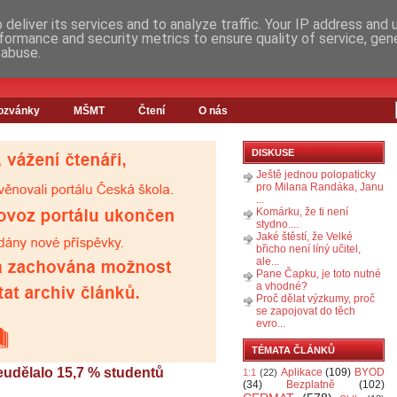
deliver its services and to analyze traffic. Your IP address and
formance and security metrics to ensure quality of service, ge
 abuse.
ozvánky
MŠMT
Čtení
O nás
DISKUSE
Ještě jednou polopaticky
pro Milana Randáka, Janu
...
Komárku, že ti není
stydno....
Jaké štěstí, že Velké
břicho není líný učitel,
ale...
Pane Čapku, je toto nutné
a vhodné?
Proč dělat výzkumy, proč
se zapojovat do těch
evro...
TÉMATA ČLÁNKŮ
eudělalo 15,7 % studentů
Aplikace
(109)
BYOD
1:1
(22)
(34)
Bezplatně
(102)