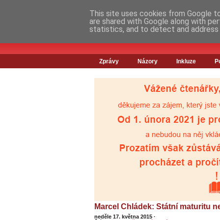
This site uses cookies from Google to 
are shared with Google along with per
statistics, and to detect and address
Zprávy
Názory
Inkluze
P
Marcel Chládek: Státní maturitu n
neděle 17. května 2015
·