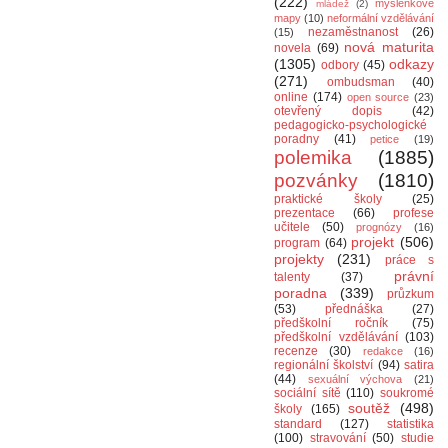
(222)
myšlenkové
mládež
(2)
mapy
(10)
neformální vzdělávání
nezaměstnanost
(26)
(15)
nová maturita
novela
(69)
(1305)
odkazy
odbory
(45)
(271)
ombudsman
(40)
online
(174)
open source
(23)
otevřený dopis
(42)
pedagogicko-psychologické
poradny
(41)
petice
(19)
polemika
(1885)
pozvánky
(1810)
praktické školy
(25)
prezentace
(66)
profese
učitele
(50)
prognózy
(16)
projekt
(506)
program
(64)
projekty
(231)
práce s
právní
talenty
(37)
poradna
(339)
průzkum
(53)
přednáška
(27)
předškolní ročník
(75)
předškolní vzdělávání
(103)
recenze
(30)
redakce
(16)
regionální školství
(94)
satira
(44)
sexuální výchova
(21)
sociální sítě
(110)
soukromé
soutěž
(498)
školy
(165)
standard
(127)
statistika
(100)
stravování
(50)
studie