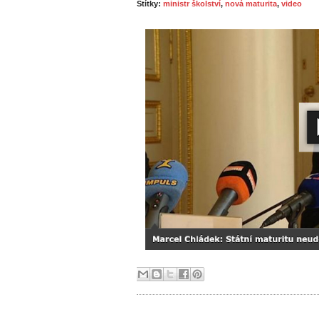
Štítky:
ministr školství
,
nová maturita
,
video