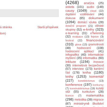
(4268)
analýza
(25)
anketa
(101)
audio
(148)
causy
(1049)
cloud
(22)
digitální vzdělávání
(44)
dokument
diskuse
(65)
(1094)
domácí výuka
(28)
dětské
dotační program
(21)
 stránka
Starší příspěvek
e-knihy
(323)
skupiny
(52)
e-learning
(31)
eTwinning
Atom)
(32)
evaluace
(13)
fejeton
(3)
financování
festival
(22)
(310)
gramotnosti
glosa
(13)
(48)
hodnocení
(108)
hodnocení aplikací
(41)
infografika
(40)
informatické
myšlení
(35)
informatika
(60)
inkluze
(1194)
inovace
(30)
internetová bezpečnost
(57)
interview
(173)
kariérní
kniha
(1180)
řád
(178)
knihy
(1253)
komentář
(227)
konektivismus
(13)
konference
(197)
konkursy
kulatý
(7)
konstruktivismus
(19)
stůl
(55)
kurikulum
(28)
matematika
licence
(7)
(298)
metodika
(39)
migrace
ministryně školství
(87)