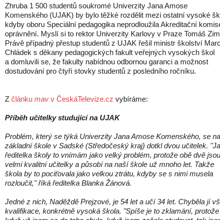
Zhruba 1 500 studentů soukromé Univerzity Jana Amose
Komenského (UJAK) by bylo těžké rozdělit mezi ostatní vysoké šk
kdyby oboru Speciální pedagogika neprodloužila Akreditační komis
oprávnění. Myslí si to rektor Univerzity Karlovy v Praze Tomáš Zim
Právě případný přestup studentů z UJAK řešil ministr školství Marc
Chládek s děkany pedagogických fakult veřejných vysokých škol
a domluvili se, že fakulty nabídnou odbornou garanci a možnost
dostudování pro čtyři stovky studentů z posledního ročníku.
Z
článku
mav
v ČeskáTelevize.cz
vybíráme:
Příběh učitelky studující na UJAK
Problém, který se týká Univerzity Jana Amose Komenského, se n
základní škole v Sadské (Středočeský kraj) dotkl dvou učitelek. "J
ředitelka školy to vnímám jako velký problém, protože obě dvě jso
velmi kvalitní učitelky a působí na naší škole už mnoho let. Takže
škola by to pociťovala jako velkou ztrátu, kdyby se s nimi musela
rozloučit," říká ředitelka Blanka Žánová.
Jedné z nich, Naděždě Prejzové, je 54 let a učí 34 let. Chyběla jí v
kvalifikace, konkrétně vysoká škola. "Spíše je to zklamání, protože