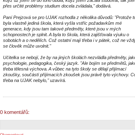
když už jsem se do toho obula, když jsem začala studovat, tak js
přes určité problémy studium docela zvládala," dodává.
Paní Prejzová se pro UJAK rozhodla z několika důvodů: "Protože t
byla vlastně jediná škola, která vyšla vstříc požadavkům mé
generace, kdy jsou tam takové předměty, které jsou v mých
schopnostech je splnit. A byla to škola, která zajišťovala výuku o
sobotách a o nedělích. Což ostatní mají třeba i v pátek, což ne vžd
se člověk může uvolnit."
Učitelka se nebojí, že by na jiných školách nezvládla předměty, jak
psychologie, pedagogika, český jazyk. "Ale bojím se předmětů, jak
třeba tělesná výchova. A vůbec na tyto školy se dělají přijímací
zkoušky, součástí příjímacích zkoušek jsou právě tyto výchovy. C
třeba na UJAK nebylo," uzavírá.
0 komentářů:
Okomentovat