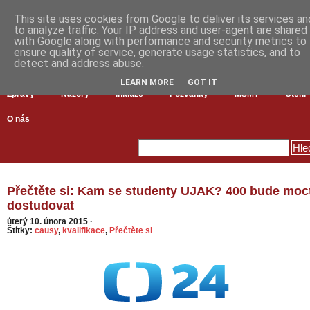
This site uses cookies from Google to deliver its services an
to analyze traffic. Your IP address and user-agent are shared
with Google along with performance and security metrics to
ensure quality of service, generate usage statistics, and to
detect and address abuse.
LEARN MORE
GOT IT
Zprávy
Názory
Inkluze
Pozvánky
MŠMT
Čtení
O nás
Přečtěte si: Kam se studenty UJAK? 400 bude moc
dostudovat
úterý 10. února 2015
·
Štítky:
causy
,
kvalifikace
,
Přečtěte si