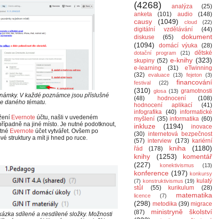
(4268)
analýza
(25)
anketa
(101)
audio
(148)
causy
(1049)
cloud
(22)
digitální vzdělávání
(44)
dokument
diskuse
(65)
(1094)
domácí výuka
(28)
dětské
dotační program
(21)
e-knihy
(323)
skupiny
(52)
e-learning
(31)
eTwinning
(32)
evaluace
(13)
fejeton
(3)
financování
festival
(22)
(310)
gramotnosti
glosa
(13)
oznámky. V každé poznámce jsou příslušné
(48)
hodnocení
(108)
 se daného tématu.
hodnocení aplikací
(41)
infografika
(40)
informatické
ožení
Evernote
účtu, našli v uvedeném
myšlení
(35)
informatika
(60)
, případně na jiné místo. Je nutné podotknout,
inkluze
(1194)
inovace
utné
Evernote
účet vytvářet. Ovšem po
(30)
internetová bezpečnost
vé struktury a mít ji hned po ruce.
(57)
interview
(173)
kariérní
kniha
(1180)
řád
(178)
knihy
(1253)
komentář
(227)
konektivismus
(13)
konference
(197)
konkursy
kulatý
(7)
konstruktivismus
(19)
stůl
(55)
kurikulum
(28)
matematika
licence
(7)
(298)
metodika
(39)
migrace
ministryně školství
(87)
ázka sdílené a nesdílené složky. Možnosti