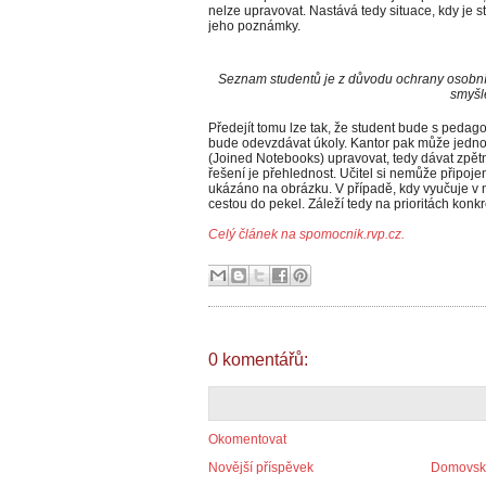
nelze upravovat. Nastává tedy situace, kdy je
jeho poznámky.
Seznam studentů je z důvodu ochrany osobníc
smyšl
Předejít tomu lze tak, že student bude s pedag
bude odevzdávat úkoly. Kantor pak může jedno
(Joined Notebooks) upravovat, tedy dávat zp
řešení je přehlednost. Učitel si nemůže připoje
ukázáno na obrázku. V případě, kdy vyučuje v n
cestou do pekel. Záleží tedy na prioritách konkré
Celý článek na spomocnik.rvp.cz.
0 komentářů:
Okomentovat
Novější příspěvek
Domovská