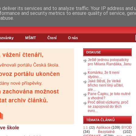
deliver its services and to analyze traffic. Your IP address and
formance and security metrics to ensure quality of service, ge
 abuse.
ozvánky
MŠMT
Čtení
O nás
DISKUSE
Ještě jednou polopaticky
pro Milana Randáka, Janu
...
Komárku, že ti není
stydno....
Jaké štěstí, že Velké
břicho není líný učitel,
ale...
Pane Čapku, je toto nutné
a vhodné?
Proč dělat výzkumy, proč
se zapojovat do těch
evro...
TÉMATA ČLÁNKŮ
 ve škole
Aplikace
(109)
BYOD
1:1
(22)
(34)
Bezplatně
(102)