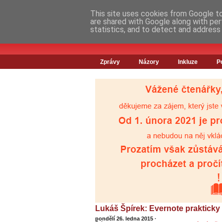
This site uses cookies from Google to 
are shared with Google along with per
statistics, and to detect and address
Zprávy
Názory
Inkluze
P
Lukáš Špírek: Evernote prakticky
pondělí 26. ledna 2015
·