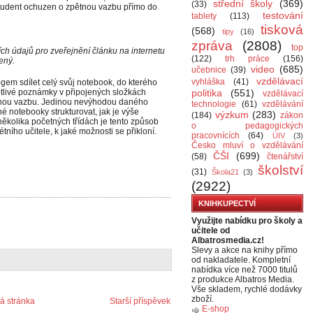
střední školy
(369)
(33)
 student ochuzen o zpětnou vazbu přímo do
testování
tablety
(113)
tisková
(568)
tipy
(16)
zpráva
(2808)
top
h údajů pro zveřejnění článku na internetu
(122)
trh práce
(156)
ený.
video
(685)
učebnice
(39)
vzdělávací
vyhláška
(41)
ogem sdílet celý svůj notebook, do kterého
tlivé poznámky v připojených složkách
politika
(551)
vzdělávací
ětnou vazbu. Jedinou nevýhodou daného
technologie
(61)
vzdělávání
né notebooky strukturovat, jak je výše
výzkum
(283)
(184)
zákon
ěkolika početných třídách je tento způsob
o pedagogických
tního učitele, k jaké možnosti se přikloní.
pracovnících
(64)
ÚIV
(3)
Česko mluví o vzdělávání
ČŠI
(699)
(58)
čtenářství
školství
(31)
Škola21
(3)
(2922)
KNIHKUPECTVÍ
Využijte nabídku pro školy a
učitele od
Albatrosmedia.cz!
Slevy a akce na knihy přímo
od nakladatele. Kompletní
nabídka více než 7000 titulů
z produkce Albatros Media.
Vše skladem, rychlé dodávky
zboží.
 stránka
Starší příspěvek
E-shop