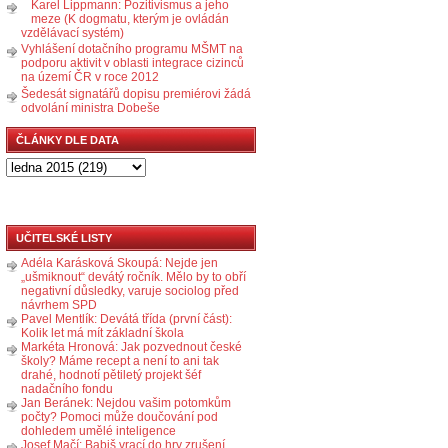
Karel Lippmann: Pozitivismus a jeho
meze (K dogmatu, kterým je ovládán
vzdělávací systém)
Vyhlášení dotačního programu MŠMT na
podporu aktivit v oblasti integrace cizinců
na území ČR v roce 2012
Šedesát signatářů dopisu premiérovi žádá
odvolání ministra Dobeše
ČLÁNKY DLE DATA
UČITELSKÉ LISTY
Adéla Karásková Skoupá: Nejde jen
„ušmiknout“ devátý ročník. Mělo by to obří
negativní důsledky, varuje sociolog před
návrhem SPD
Pavel Mentlík: Devátá třída (první část):
Kolik let má mít základní škola
Markéta Hronová: Jak pozvednout české
školy? Máme recept a není to ani tak
drahé, hodnotí pětiletý projekt šéf
nadačního fondu
Jan Beránek: Nejdou vašim potomkům
počty? Pomoci může doučování pod
dohledem umělé inteligence
Josef Mačí: Babiš vrací do hry zrušení