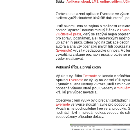
Štítky:
Aplikace
,
cloud
,
LMS
,
online
,
sdílení
,
Uči
Zpráva o nasazení aplikace Evernote ve výuc
s cílem využít cloudové úložiště dokumentů, p
Jistě nikomu, kdo se zajímá o možnosti zefekti
pomocí aplikací, neunikl minulý článek o
Everno
v učitelské praxi
, který se zabývá nejen popise
pro správu poznámek, ale i teoretickými možnos
uplatnění v praxi. Cílem bylo na základě osobn
autora a analýzy poznatků jiných lidí poukázat
(
Evernote
) využít v pedagogické činnosti. A cíl
vyvrátit, již získané poznatky praxí, protože s
výuky zrealizovat.
Pokusná třída a první kroky
Výuka s využitím
Evernote
se konala v průběhu
Aplikaci
Evernote
do výuky na vlastní kůži vyzko
Gymnázia Jana Nerudy v Praze, kteří tuto novink
popsané výhody, které jsou uvedeny v
minulém
králíků jim vůbec nevadila.
Obecným cílem výuky bylo předání základních 
Evernote
ve výuce sloužil hlavně pro podporu s
Využili jsme pochopitelně free verzi produktu. 
hodinách, byl jim předán odkaz, vedoucí do sdíl
zodpovězeny případné dotazy.