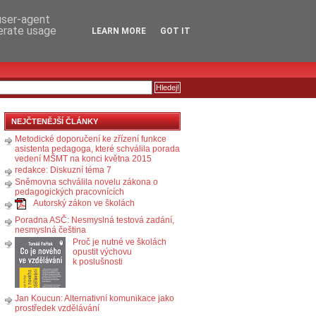
RSS
KOMENTÁŘE
 user-agent
nerate usage
LEARN MORE
GOT IT
NEJČTENĚJŠÍ ČLÁNKY
Metodické doporučení ke zřízení funkce
asistenta pedagoga, které schválila porada
vedení MŠMT na konci května 2015
redakce: Diskuzní téma 7
Sněmovna schválila novelu zákona o
pedagogických pracovnících
Autorský zákon ve školách
Poradna ASČ: Nesmyslná testová zadání,
nesmyslná čeština
Proč je nutné ve školách
opustit výchovu
k poslušnosti
Jan Koucun: Alternativní komunikace jako
prostředek vzdělávání