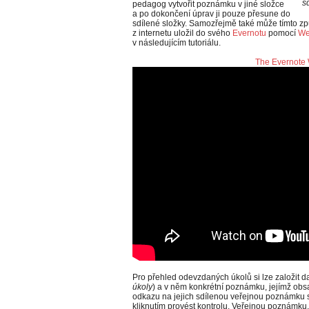
s
pedagog vytvořit poznámku v jiné složce
a po dokončení úprav ji pouze přesune do
sdílené složky. Samozřejmě také může tímto způ
z internetu uložil do svého
Evernotu
pomocí
We
v následujícím tutoriálu.
The Evernote 
Pro přehled odevzdaných úkolů si lze založit d
úkoly
) a v něm konkrétní poznámku, jejímž ob
odkazu na jejich sdílenou veřejnou poznámk
kliknutím provést kontrolu. Veřejnou poznámku, 