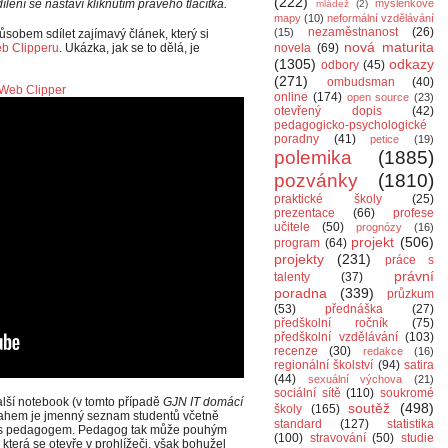
(222)
dílení se nastaví kliknutím pravého tlačítka.
myšlenkové
mládež
(2)
mapy
(10)
neformální vzdělávání
nezaměstnanost
(26)
(15)
sobem sdílet zajímavý článek, který si
nová maturita
b Clipperu
. Ukázka, jak se to dělá, je
novela
(69)
(1305)
odkazy
odbory
(45)
(271)
ombudsman
(40)
Web Clipper
online
(174)
open source
(23)
otevřený dopis
(42)
pedagogicko-psychologické
poradny
(41)
petice
(19)
polemika
(1885)
pozvánky
(1810)
praktické školy
(25)
prezentace
(66)
profese
učitele
(50)
prognózy
(16)
projekt
(506)
program
(64)
projekty
(231)
práce s
právní
talenty
(37)
poradna
(339)
průzkum
(53)
přednáška
(27)
předškolní ročník
(75)
předškolní vzdělávání
(103)
recenze
(30)
redakce
(16)
regionální školství
(94)
satira
(44)
sexuální výchova
(21)
sociální sítě
(110)
soukromé
alší notebook (v tomto případě
GJN IT domácí
soutěž
(498)
školy
(165)
sahem je jmenný seznam studentů včetně
standard
(127)
statistika
u s pedagogem. Pedagog tak může pouhým
(100)
stravování
(50)
studie
která se otevře v prohlížeči, však bohužel