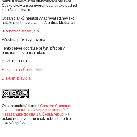
nemusí shodovat se stanoviskem redakce
České školy a jsou uveřejňovány jako podnět
k dalším diskusím.
Obsah článků nemusí vyjadřovat stanovisko
redakce nebo vydavatele Albatros Media, a.s.
©
Albatros Media, a.s.
Všechna práva vyhrazena.
Tento server dodržuje právní předpisy
o ochraně osobních údajů.
ISSN 1213-6018
Reklama na České škole
Diskusní pravidla
Obsah podléhá licenci
Creative Commons
Uveďte autora-Neužívejte dílo komerčně-
Nezasahujte do díla 3.0 Česká republika
,
p
okud není uvedeno jinak nebo nejde-li o
tiskové zprávy.