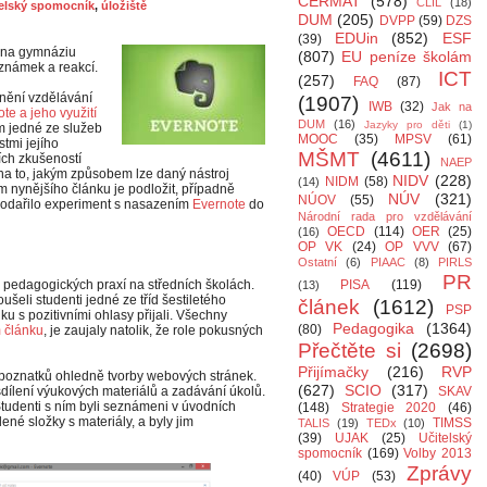
CERMAT
(578)
CLIL
(18)
telský spomocník
,
úložiště
DUM
(205)
DVPP
(59)
DZS
EDUin
(852)
ESF
(39)
e na gymnáziu
(807)
EU peníze školám
oznámek a reakcí.
ICT
(257)
FAQ
(87)
vnění vzdělávání
(1907)
IWB
(32)
Jak na
te a jeho využití
DUM
(16)
Jazyky pro děti
(1)
m jedné ze služeb
MOOC
(35)
MPSV
(61)
tmi jejího
MŠMT
(4611)
ích zkušeností
NAEP
 na to, jakým způsobem lze daný nástroj
NIDV
(228)
NIDM
(58)
(14)
em nynějšího článku je podložit, případně
NÚV
(321)
NÚOV
(55)
e podařilo experiment s nasazením
Evernote
do
Národní rada pro vzdělávání
OECD
(114)
OER
(25)
(16)
OP VK
(24)
OP VVV
(67)
Ostatní
(6)
PIAAC
(8)
PIRLS
PR
 pedagogických praxí na středních školách.
PISA
(119)
(13)
ušeli studenti jedné ze tříd šestiletého
článek
(1612)
PSP
u s pozitivními ohlasy přijali. Všechny
Pedagogika
(1364)
(80)
 článku
, je zaujaly natolik, že role pokusných
Přečtěte si
(2698)
Přijímačky
(216)
RVP
poznatků ohledně tvorby webových stránek.
(627)
SCIO
(317)
dílení výukových materiálů a zadávání úkolů.
SKAV
Studenti s ním byli seznámeni v úvodních
(148)
Strategie 2020
(46)
ené složky s materiály, a byly jim
TIMSS
TALIS
(19)
TEDx
(10)
(39)
UJAK
(25)
Učitelský
spomocník
(169)
Volby 2013
Zprávy
(40)
VÚP
(53)