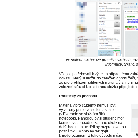
Ve sdílené složce lze prohlížet vložené p
informace, týkající
Vše, co potřebovali k výuce a případnému zal
odkazu, který si uložili do záložek v prohlížeči
že pro prohlížení sdílených materiálů si není n
založení účtu si lze sdílenou složku připojit do s
Prakticky za pochodu
Materiály pro studenty nemusí být
vytvářeny přímo ve sdílené složce
(v Evernote se složkám říká
notebook). Náhodou by si studenti mohli
kontrolovat případné zadané úkoly na
další hodinu a uviděli by rozpracovanou
poznámku. Mohlo by tak dojít
Uk
k nedorozumění. Z toho důvodu může