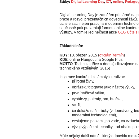
Štítky:
Digital Learning Day
,
ICT
,
online
,
Pedagog
Digital Learning Day je zaměřen primárně na p
praxe a rozvoj prezentačních dovedností žáků
učitele žáci nejen pracují s moderními technolo
současně pak prezentují formou online konfer
výstupy. V tom je jedinečnost akce
GEG Učte s
Základní info:
KDY
: 13. březen 2015 (
oficiální termín
)
KDE
: online Hangout na Google Plus
MOTTO
: Technika dříve a dnes (odkazujeme n
technického vzdělávání 2015)
Inspirace konkrétními tématy k realizaci:
přírodní živly,
obrázek, fotografie jako nástroj výuky,
první světová válka,
vynálezy, patenty; hra, hračka;
sci-fi,
čo dokážu naše rúčky (videonávody, tec
moderními technologiemi),
cestujeme po zemi, po vode, vo vzduchu
vývoj výpočetní techniky - od abaku po
Máte nějaký další námět, který odpovídá mottu?