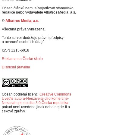
Obsah článků nemusí vyjadřovat stanovisko
redakce nebo vydavatele Albatros Media, a.s.
©
Albatros Media, a.s.
Všechna práva vyhrazena.
Tento server dodržuje právní předpisy
o ochraně osobních údajů.
ISSN 1213-6018
Reklama na České škole
Diskusní pravidla
Obsah podléhá licenci
Creative Commons
Uveďte autora-Neužívejte dílo komerčně-
Nezasahujte do díla 3.0 Česká republika
,
p
okud není uvedeno jinak nebo nejde-li o
tiskové zprávy.