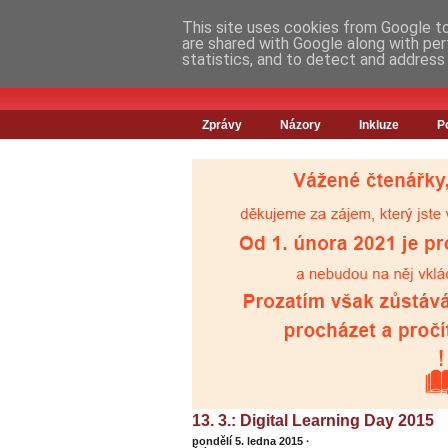
This site uses cookies from Google to 
are shared with Google along with per
statistics, and to detect and address
Zprávy
Názory
Inkluze
P
13. 3.: Digital Learning Day 2015
pondělí 5. ledna 2015
·