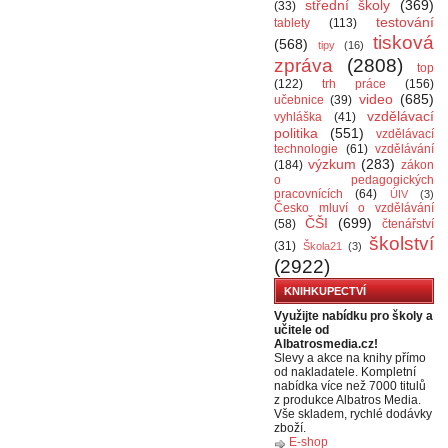
střední školy
(369)
(33)
testování
tablety
(113)
tisková
(568)
tipy
(16)
zpráva
(2808)
top
(122)
trh práce
(156)
video
(685)
učebnice
(39)
vzdělávací
vyhláška
(41)
politika
(551)
vzdělávací
technologie
(61)
vzdělávání
výzkum
(283)
(184)
zákon
o pedagogických
pracovnících
(64)
ÚIV
(3)
Česko mluví o vzdělávání
ČŠI
(699)
(58)
čtenářství
školství
(31)
Škola21
(3)
(2922)
KNIHKUPECTVÍ
Využijte nabídku pro školy a
učitele od
Albatrosmedia.cz!
Slevy a akce na knihy přímo
od nakladatele. Kompletní
nabídka více než 7000 titulů
z produkce Albatros Media.
Vše skladem, rychlé dodávky
zboží.
E-shop