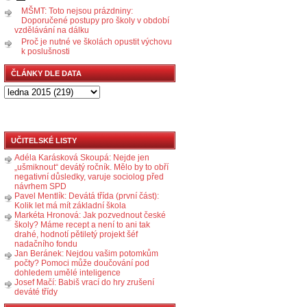
MŠMT: Toto nejsou prázdniny:
Doporučené postupy pro školy v období
vzdělávání na dálku
Proč je nutné ve školách opustit výchovu
k poslušnosti
ČLÁNKY DLE DATA
UČITELSKÉ LISTY
Adéla Karásková Skoupá: Nejde jen
„ušmiknout“ devátý ročník. Mělo by to obří
negativní důsledky, varuje sociolog před
návrhem SPD
Pavel Mentlík: Devátá třída (první část):
Kolik let má mít základní škola
Markéta Hronová: Jak pozvednout české
školy? Máme recept a není to ani tak
drahé, hodnotí pětiletý projekt šéf
nadačního fondu
Jan Beránek: Nejdou vašim potomkům
počty? Pomoci může doučování pod
dohledem umělé inteligence
Josef Mačí: Babiš vrací do hry zrušení
deváté třídy