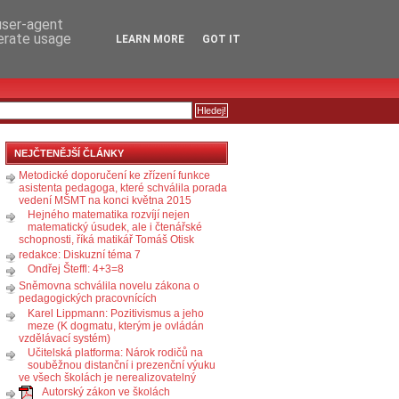
RSS
KOMENTÁŘE
 user-agent
nerate usage
LEARN MORE
GOT IT
NEJČTENĚJŠÍ ČLÁNKY
Metodické doporučení ke zřízení funkce
asistenta pedagoga, které schválila porada
vedení MŠMT na konci května 2015
Hejného matematika rozvíjí nejen
matematický úsudek, ale i čtenářské
schopnosti, říká matikář Tomáš Otisk
redakce: Diskuzní téma 7
Ondřej Šteffl: 4+3=8
Sněmovna schválila novelu zákona o
pedagogických pracovnících
Karel Lippmann: Pozitivismus a jeho
meze (K dogmatu, kterým je ovládán
vzdělávací systém)
Učitelská platforma: Nárok rodičů na
souběžnou distanční i prezenční výuku
ve všech školách je nerealizovatelný
Autorský zákon ve školách