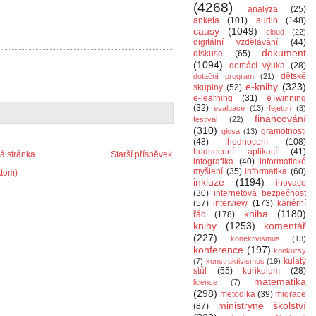
(4268)
analýza
(25)
anketa
(101)
audio
(148)
causy
(1049)
cloud
(22)
digitální vzdělávání
(44)
dokument
diskuse
(65)
(1094)
domácí výuka
(28)
dětské
dotační program
(21)
e-knihy
(323)
skupiny
(52)
e-learning
(31)
eTwinning
(32)
evaluace
(13)
fejeton
(3)
financování
festival
(22)
(310)
gramotnosti
glosa
(13)
(48)
hodnocení
(108)
hodnocení aplikací
(41)
 stránka
Starší příspěvek
infografika
(40)
informatické
myšlení
(35)
informatika
(60)
Atom)
inkluze
(1194)
inovace
(30)
internetová bezpečnost
(57)
interview
(173)
kariérní
kniha
(1180)
řád
(178)
knihy
(1253)
komentář
(227)
konektivismus
(13)
konference
(197)
konkursy
kulatý
(7)
konstruktivismus
(19)
stůl
(55)
kurikulum
(28)
matematika
licence
(7)
(298)
metodika
(39)
migrace
ministryně školství
(87)