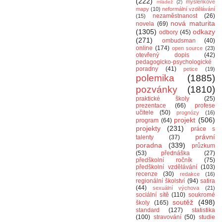
(222)
myšlenkové
mládež
(2)
mapy
(10)
neformální vzdělávání
nezaměstnanost
(26)
(15)
nová maturita
novela
(69)
(1305)
odkazy
odbory
(45)
(271)
ombudsman
(40)
online
(174)
open source
(23)
otevřený dopis
(42)
pedagogicko-psychologické
poradny
(41)
petice
(19)
polemika
(1885)
pozvánky
(1810)
praktické školy
(25)
prezentace
(66)
profese
učitele
(50)
prognózy
(16)
projekt
(506)
program
(64)
projekty
(231)
práce s
právní
talenty
(37)
poradna
(339)
průzkum
(53)
přednáška
(27)
předškolní ročník
(75)
předškolní vzdělávání
(103)
recenze
(30)
redakce
(16)
regionální školství
(94)
satira
(44)
sexuální výchova
(21)
sociální sítě
(110)
soukromé
soutěž
(498)
školy
(165)
standard
(127)
statistika
(100)
stravování
(50)
studie