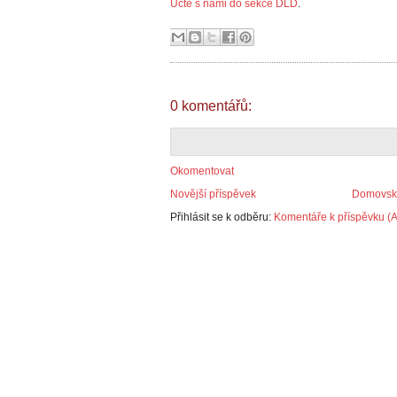
Učte s námi do sekce DLD
.
0 komentářů:
Okomentovat
Novější příspěvek
Domovská
Přihlásit se k odběru:
Komentáře k příspěvku (