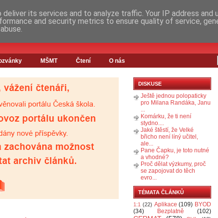
deliver its services and to analyze traffic. Your IP address and
formance and security metrics to ensure quality of service, ge
 abuse.
ozvánky
MŠMT
Čtení
O nás
DISKUSE
Ještě jednou polopaticky
pro Milana Randáka, Janu
...
Komárku, že ti není
stydno....
Jaké štěstí, že Velké
břicho není líný učitel,
ale...
Pane Čapku, je toto nutné
a vhodné?
Proč dělat výzkumy, proč
se zapojovat do těch
evro...
TÉMATA ČLÁNKŮ
Aplikace
(109)
BYOD
1:1
(22)
(34)
Bezplatně
(102)