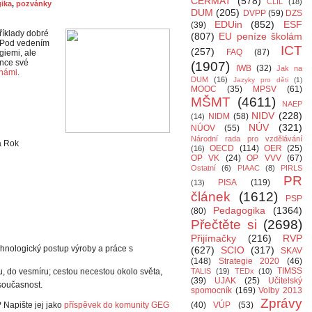
CERMAT
(578)
CLIL
(18)
ika
,
pozvánky
DUM
(205)
DVPP
(59)
DZS
EDUin
(852)
ESF
(39)
říklady dobré
(807)
EU peníze školám
. Pod vedením
ICT
(257)
FAQ
(87)
giemi, ale
ence své
(1907)
IWB
(32)
Jak na
 námi
.
DUM
(16)
Jazyky pro děti
(1)
MOOC
(35)
MPSV
(61)
MŠMT
(4611)
NAEP
NIDV
(228)
NIDM
(58)
(14)
NÚV
(321)
NÚOV
(55)
Národní rada pro vzdělávání
a Rok
OECD
(114)
OER
(25)
(16)
OP VK
(24)
OP VVV
(67)
Ostatní
(6)
PIAAC
(8)
PIRLS
PR
PISA
(119)
(13)
článek
(1612)
PSP
Pedagogika
(1364)
(80)
Přečtěte si
(2698)
Přijímačky
(216)
RVP
hnologický postup výroby a práce s
(627)
SCIO
(317)
SKAV
(148)
Strategie 2020
(46)
TIMSS
, do vesmíru; cestou necestou okolo světa,
TALIS
(19)
TEDx
(10)
(39)
UJAK
(25)
Učitelský
 současnost.
spomocník
(169)
Volby 2013
Zprávy
 Napište jej jako
příspěvek do komunity GEG
(40)
VÚP
(53)