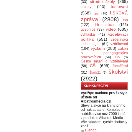
střední školy
(369)
(33)
testování
tablety
(113)
tisková
(568)
tipy
(16)
zpráva
(2808)
top
(122)
trh práce
(156)
video
(685)
učebnice
(39)
vzdělávací
vyhláška
(41)
politika
(551)
vzdělávací
technologie
(61)
vzdělávání
výzkum
(283)
(184)
zákon
o pedagogických
pracovnících
(64)
ÚIV
(3)
Česko mluví o vzdělávání
ČŠI
(699)
(58)
čtenářství
školství
(31)
Škola21
(3)
(2922)
KNIHKUPECTVÍ
Využijte nabídku pro školy a
učitele od
Albatrosmedia.cz!
Slevy a akce na knihy přímo
od nakladatele. Kompletní
nabídka více než 7000 titulů
z produkce Albatros Media.
Vše skladem, rychlé dodávky
zboží.
E-shop