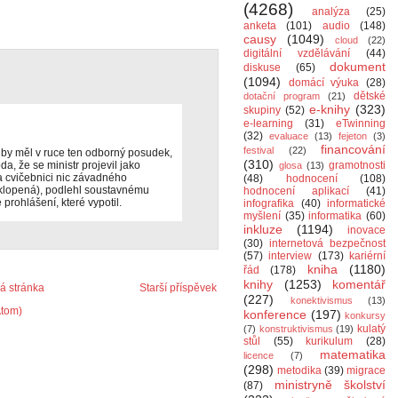
(4268)
analýza
(25)
anketa
(101)
audio
(148)
causy
(1049)
cloud
(22)
digitální vzdělávání
(44)
dokument
diskuse
(65)
(1094)
domácí výuka
(28)
dětské
dotační program
(21)
e-knihy
(323)
skupiny
(52)
e-learning
(31)
eTwinning
(32)
evaluace
(13)
fejeton
(3)
financování
festival
(22)
ž by měl v ruce ten odborný posudek,
(310)
da, že se ministr projevil jako
gramotnosti
glosa
(13)
 cvičebnici nic závadného
(48)
hodnocení
(108)
řeklopená), podlehl soustavnému
hodnocení aplikací
(41)
prohlášení, které vypotil.
infografika
(40)
informatické
myšlení
(35)
informatika
(60)
inkluze
(1194)
inovace
(30)
internetová bezpečnost
(57)
interview
(173)
kariérní
kniha
(1180)
řád
(178)
knihy
(1253)
komentář
 stránka
Starší příspěvek
(227)
konektivismus
(13)
Atom)
konference
(197)
konkursy
kulatý
(7)
konstruktivismus
(19)
stůl
(55)
kurikulum
(28)
matematika
licence
(7)
(298)
metodika
(39)
migrace
ministryně školství
(87)