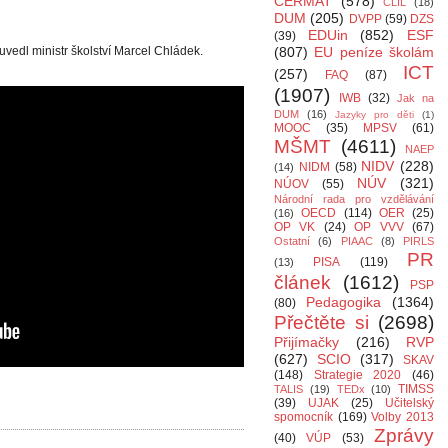
CERMAT
(578)
CLIL
(18)
DUM
(205)
DVPP
(59)
DZS
EDUin
(852)
ESF
(39)
vedl ministr školství Marcel Chládek.
(807)
EU peníze školám
ICT
(257)
FAQ
(87)
(1907)
IWB
(32)
Jak na
DUM
(16)
Jazyky pro děti
(1)
MOOC
(35)
MPSV
(61)
MŠMT
(4611)
NAEP
NIDV
(228)
NIDM
(58)
(14)
NÚV
(321)
NÚOV
(55)
Národní rada pro vzdělávání
OECD
(114)
OER
(25)
(16)
OP VK
(24)
OP VVV
(67)
Ostatní
(6)
PIAAC
(8)
PIRLS
PR
PISA
(119)
(13)
článek
(1612)
PSP
Pedagogika
(1364)
(80)
Přečtěte si
(2698)
Přijímačky
(216)
RVP
(627)
SCIO
(317)
SKAV
(148)
Strategie 2020
(46)
TIMSS
TALIS
(19)
TEDx
(10)
(39)
UJAK
(25)
Učitelský
spomocník
(169)
Volby 2013
Zprávy
(40)
VÚP
(53)