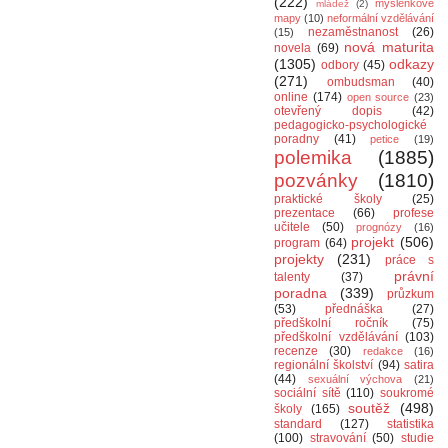
(222)
myšlenkové
mládež
(2)
mapy
(10)
neformální vzdělávání
nezaměstnanost
(26)
(15)
nová maturita
novela
(69)
(1305)
odkazy
odbory
(45)
(271)
ombudsman
(40)
online
(174)
open source
(23)
otevřený dopis
(42)
pedagogicko-psychologické
poradny
(41)
petice
(19)
polemika
(1885)
pozvánky
(1810)
praktické školy
(25)
prezentace
(66)
profese
učitele
(50)
prognózy
(16)
projekt
(506)
program
(64)
projekty
(231)
práce s
právní
talenty
(37)
poradna
(339)
průzkum
(53)
přednáška
(27)
předškolní ročník
(75)
předškolní vzdělávání
(103)
recenze
(30)
redakce
(16)
regionální školství
(94)
satira
(44)
sexuální výchova
(21)
sociální sítě
(110)
soukromé
soutěž
(498)
školy
(165)
standard
(127)
statistika
(100)
stravování
(50)
studie