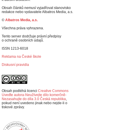
Obsah článků nemusí vyjadřovat stanovisko
redakce nebo vydavatele Albatros Media, a.s.
©
Albatros Media, a.s.
Všechna práva vyhrazena.
Tento server dodržuje právní předpisy
o ochraně osobních údajů.
ISSN 1213-6018
Reklama na České škole
Diskusní pravidla
Obsah podléhá licenci
Creative Commons
Uveďte autora-Neužívejte dílo komerčně-
Nezasahujte do díla 3.0 Česká republika
,
p
okud není uvedeno jinak nebo nejde-li o
tiskové zprávy.