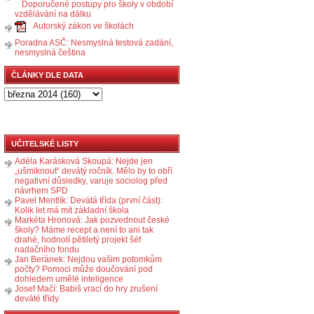
Doporučené postupy pro školy v období
vzdělávání na dálku
Autorský zákon ve školách
Poradna ASČ: Nesmyslná testová zadání,
nesmyslná čeština
ČLÁNKY DLE DATA
UČITELSKÉ LISTY
Adéla Karásková Skoupá: Nejde jen
„ušmiknout“ devátý ročník. Mělo by to obří
negativní důsledky, varuje sociolog před
návrhem SPD
Pavel Mentlík: Devátá třída (první část):
Kolik let má mít základní škola
Markéta Hronová: Jak pozvednout české
školy? Máme recept a není to ani tak
drahé, hodnotí pětiletý projekt šéf
nadačního fondu
Jan Beránek: Nejdou vašim potomkům
počty? Pomoci může doučování pod
dohledem umělé inteligence
Josef Mačí: Babiš vrací do hry zrušení
deváté třídy