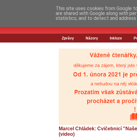
This site uses cookies from Google to 
are shared with Google along with per
statistics, and to detect and address
Zprávy
Názory
Inkluze
P
Marcel Chládek: Cvičebnicí "Na
(video)