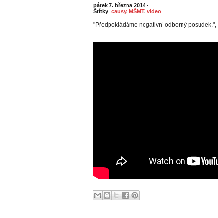
pátek 7. března 2014
·
Štítky:
causy
,
MŠMT
,
video
"Předpokládáme negativní odborný posudek.", u