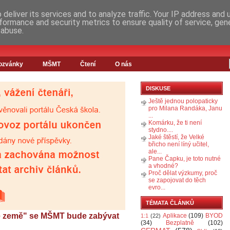
deliver its services and to analyze traffic. Your IP address and
formance and security metrics to ensure quality of service, ge
 abuse.
ozvánky
MŠMT
Čtení
O nás
DISKUSE
Ještě jednou polopaticky
pro Milana Randáka, Janu
...
Komárku, že ti není
stydno....
Jaké štěstí, že Velké
břicho není líný učitel,
ale...
Pane Čapku, je toto nutné
a vhodné?
Proč dělat výzkumy, proč
se zapojovat do těch
evro...
TÉMATA ČLÁNKŮ
še země" se MŠMT bude zabývat
Aplikace
(109)
BYOD
1:1
(22)
(34)
Bezplatně
(102)