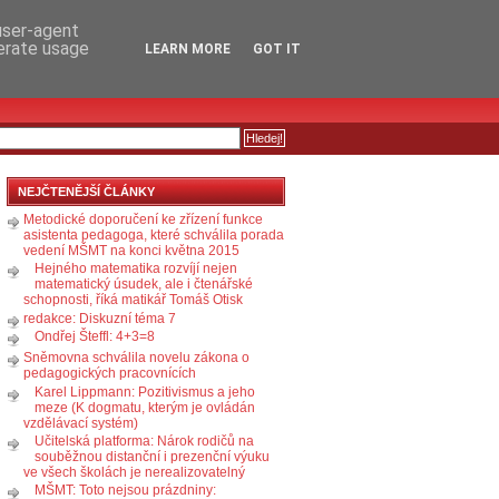
RSS
KOMENTÁŘE
 user-agent
nerate usage
LEARN MORE
GOT IT
NEJČTENĚJŠÍ ČLÁNKY
Metodické doporučení ke zřízení funkce
asistenta pedagoga, které schválila porada
vedení MŠMT na konci května 2015
Hejného matematika rozvíjí nejen
matematický úsudek, ale i čtenářské
schopnosti, říká matikář Tomáš Otisk
redakce: Diskuzní téma 7
Ondřej Šteffl: 4+3=8
Sněmovna schválila novelu zákona o
pedagogických pracovnících
Karel Lippmann: Pozitivismus a jeho
meze (K dogmatu, kterým je ovládán
vzdělávací systém)
Učitelská platforma: Nárok rodičů na
souběžnou distanční i prezenční výuku
ve všech školách je nerealizovatelný
MŠMT: Toto nejsou prázdniny: