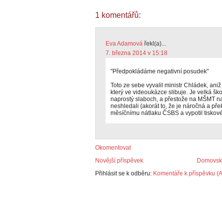
1 komentářů:
Eva Adamová
řekl(a)...
7. března 2014 v 15:18
"Předpokládáme negativní posudek"
Toto ze sebe vyvalil ministr Chládek, ani
který ve videoukázce slibuje. Je velká ško
naprostý slaboch, a přestože na MŠMT na
neshledali (akorát to, že je náročná a p
měsíčnímu nátlaku ČSBS a vypotil tiskové 
Okomentovat
Novější příspěvek
Domovská
Přihlásit se k odběru:
Komentáře k příspěvku (