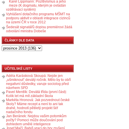
Karel Lippmann: Pozitivismus a jeho
meze (K dogmatu, kterým je ovládán
vzdělávací systém)
Vyhlášení dotačního programu MŠMT na
podporu aktivit v oblasti integrace cizinců
na území ČR v roce 2012
Šedesát signatářů dopisu premiérovi žádá
odvolání ministra Dobeše
ČLÁNKY DLE DATA
UČITELSKÉ LISTY
Adéla Karásková Skoupá: Nejde jen
„ušmiknout“ devátý ročník. Mělo by to obří
negativní důsledky, varuje sociolog před
návrhem SPD
Pavel Mentlík: Devátá třída (první část):
Kolik let má mít základní škola
Markéta Hronová: Jak pozvednout české
školy? Máme recept a není to ani tak
drahé, hodnotí pětiletý projekt šéf
nadačního fondu
Jan Beránek: Nejdou vašim potomkům
počty? Pomoci může doučování pod
dohledem umělé inteligence
Josef Mačí: Babiš vrací do hry zrušení