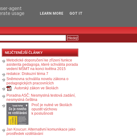
RSS
KOMENTÁŘE
 user-agent
nerate usage
LEARN MORE
GOT IT
NEJČTENĚJŠÍ ČLÁNKY
Metodické doporučení ke zřízení funkce
asistenta pedagoga, které schválila porada
vedení MŠMT na konci května 2015
redakce: Diskuzní téma 7
Sněmovna schválila novelu zákona o
pedagogických pracovnících
Autorský zákon ve školách
Poradna ASČ: Nesmyslná testová zadání,
nesmyslná čeština
Proč je nutné ve školách
opustit výchovu
k poslušnosti
Jan Koucun: Alternativní komunikace jako
prostředek vzdělávání