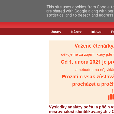
This site uses cookies from Google to 
are shared with Google along with per
statistics, and to detect and address
Zprávy
Názory
Inkluze
P
Výsledky analýzy počtu a příčin 
nesrovnalost identifikovaných v