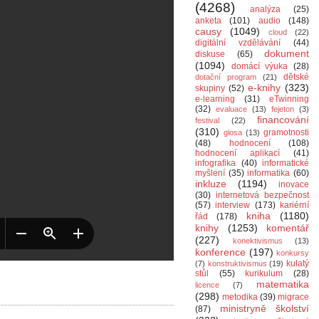
(4268)
analýza
(25)
anketa
(101)
audio
(148)
causy
(1049)
cloud
(22)
digitální vzdělávání
(44)
dokument
diskuse
(65)
(1094)
domácí výuka
(28)
dětské
dotační program
(21)
e-knihy
(323)
skupiny
(52)
e-learning
(31)
eTwinning
(32)
evaluace
(13)
fejeton
(3)
financování
festival
(22)
(310)
gramotnosti
glosa
(13)
(48)
hodnocení
(108)
hodnocení aplikací
(41)
infografika
(40)
informatické
myšlení
(35)
informatika
(60)
inkluze
(1194)
inovace
(30)
internetová bezpečnost
(57)
interview
(173)
kariérní
kniha
(1180)
řád
(178)
knihy
(1253)
komentář
(227)
konektivismus
(13)
konference
(197)
konkursy
kulatý
(7)
konstruktivismus
(19)
stůl
(55)
kurikulum
(28)
matematika
licence
(7)
(298)
metodika
(39)
migrace
ministryně školství
(87)