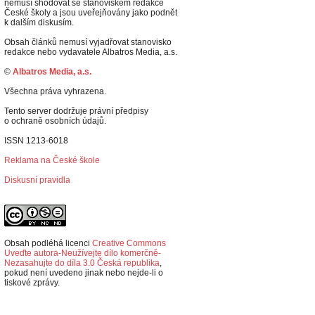
nemusí shodovat se stanoviskem redakce
České školy a jsou uveřejňovány jako podnět
k dalším diskusím.
Obsah článků nemusí vyjadřovat stanovisko
redakce nebo vydavatele Albatros Media, a.s.
©
Albatros Media, a.s.
Všechna práva vyhrazena.
Tento server dodržuje právní předpisy
o ochraně osobních údajů.
ISSN 1213-6018
Reklama na České škole
Diskusní pravidla
Obsah podléhá licenci
Creative Commons
Uveďte autora-Neužívejte dílo komerčně-
Nezasahujte do díla 3.0 Česká republika
,
p
okud není uvedeno jinak nebo nejde-li o
tiskové zprávy.