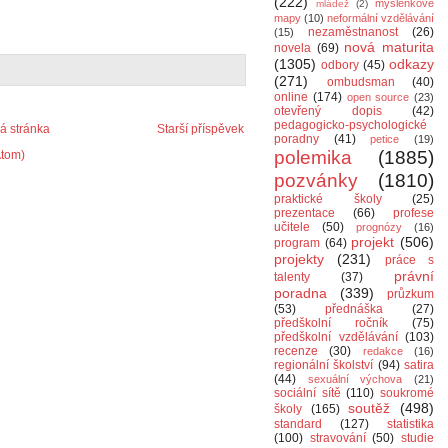
(222)
myšlenkové
mládež
(2)
mapy
(10)
neformální vzdělávání
nezaměstnanost
(26)
(15)
nová maturita
novela
(69)
(1305)
odkazy
odbory
(45)
(271)
ombudsman
(40)
online
(174)
open source
(23)
otevřený dopis
(42)
pedagogicko-psychologické
 stránka
Starší příspěvek
poradny
(41)
petice
(19)
polemika
(1885)
Atom)
pozvánky
(1810)
praktické školy
(25)
prezentace
(66)
profese
učitele
(50)
prognózy
(16)
projekt
(506)
program
(64)
projekty
(231)
práce s
právní
talenty
(37)
poradna
(339)
průzkum
(53)
přednáška
(27)
předškolní ročník
(75)
předškolní vzdělávání
(103)
recenze
(30)
redakce
(16)
regionální školství
(94)
satira
(44)
sexuální výchova
(21)
sociální sítě
(110)
soukromé
soutěž
(498)
školy
(165)
standard
(127)
statistika
(100)
stravování
(50)
studie