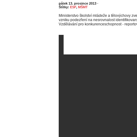
pátek 13. prosince 2013
·
Štítky:
ESF
,
MŠMT
Ministerstvo školství mládeže a tělovýchovy zve
vzniku podezření na nesrovnalost identifikov
Vzdělávání pro konkurenceschopnost - reportov