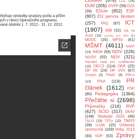
CERMAT
(578)
CLIL
(18)
DUM
(205)
DVPP
(59)
DZS
EDUin
(852)
ESF
(39)
řejňuje výsledky analýzy počtu a příčin
(807)
EU peníze školám
aných v rámci Operačního programu
ICT
(257)
FAQ
(87)
ané období 1. 7. 2012 - 31. 12. 2012.
(1907)
IWB
(32)
Jak na
DUM
(16)
Jazyky pro děti
(1)
MOOC
(35)
MPSV
(61)
MŠMT
(4611)
NAEP
NIDV
(228)
NIDM
(58)
(14)
NÚV
(321)
NÚOV
(55)
Národní rada pro vzdělávání
OECD
(114)
OER
(25)
(16)
OP VK
(24)
OP VVV
(67)
Ostatní
(6)
PIAAC
(8)
PIRLS
PR
PISA
(119)
(13)
článek
(1612)
PSP
Pedagogika
(1364)
(80)
Přečtěte si
(2698)
Přijímačky
(216)
RVP
(627)
SCIO
(317)
SKAV
(148)
Strategie 2020
(46)
TIMSS
TALIS
(19)
TEDx
(10)
(39)
UJAK
(25)
Učitelský
spomocník
(169)
Volby 2013
Zprávy
(40)
VÚP
(53)