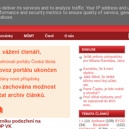
deliver its services and to analyze traffic. Your IP address and
formance and security metrics to ensure quality of service, ge
 abuse.
ozvánky
MŠMT
Čtení
O nás
DISKUSE
Ještě jednou polopaticky
pro Milana Randáka, Janu
...
Komárku, že ti není
stydno....
Jaké štěstí, že Velké
břicho není líný učitel,
ale...
Pane Čapku, je toto nutné
a vhodné?
Proč dělat výzkumy, proč
se zapojovat do těch
evro...
TÉMATA ČLÁNKŮ
vzniku podezření na
Aplikace
(109)
BYOD
1:1
(22)
(34)
Bezplatně
(102)
 OP VK