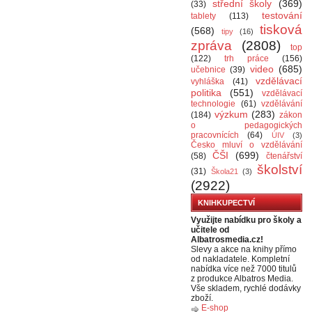
střední školy
(369)
(33)
testování
tablety
(113)
tisková
(568)
tipy
(16)
zpráva
(2808)
top
(122)
trh práce
(156)
video
(685)
učebnice
(39)
vzdělávací
vyhláška
(41)
politika
(551)
vzdělávací
technologie
(61)
vzdělávání
výzkum
(283)
(184)
zákon
o pedagogických
pracovnících
(64)
ÚIV
(3)
Česko mluví o vzdělávání
ČŠI
(699)
(58)
čtenářství
školství
(31)
Škola21
(3)
(2922)
KNIHKUPECTVÍ
Využijte nabídku pro školy a
učitele od
Albatrosmedia.cz!
Slevy a akce na knihy přímo
od nakladatele. Kompletní
nabídka více než 7000 titulů
z produkce Albatros Media.
Vše skladem, rychlé dodávky
zboží.
E-shop