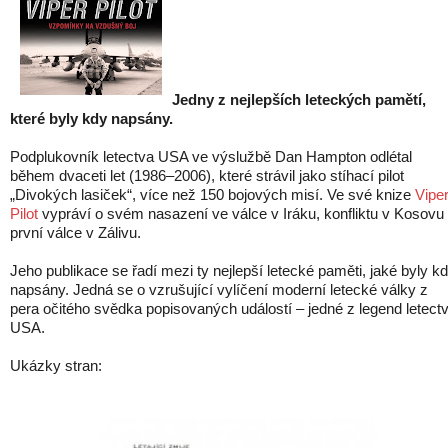
Jedny z nejlepších leteckých pamětí,
které byly kdy napsány.
Podplukovník letectva USA ve výslužbě Dan Hampton odlétal
během dvaceti let (1986–2006), které strávil jako stíhací pilot
„Divokých lasiček“, více než 150 bojových misí. Ve své knize
Vipe
Pilot
vypráví o svém nasazení ve válce v Iráku, konfliktu v Kosovu 
první válce v Zálivu.
Jeho publikace se řadí mezi ty nejlepší letecké paměti, jaké byly k
napsány. Jedná se o vzrušující vylíčení moderní letecké války z
pera očitého svědka popisovaných událostí – jedné z legend letect
USA.
Ukázky stran: