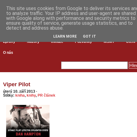
This site uses cookies from Google to deliver its services an
to analyze traffic. Your IP address and user-agent are shared
with Google along with performance and security metrics to
ensure quality of service, generate usage statistics, and to
detect and address abuse.
LEARN MORE
GOT IT
Zprávy
Názory
Inkluze
Pozvánky
MŠMT
Čtení
O nás
Viper Pilot
úterý 10. září 2013
·
Štítky:
kniha
,
knihy
,
PR článek