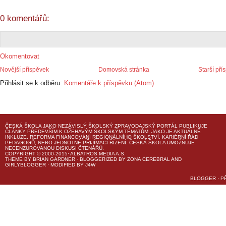
0 komentářů:
Okomentovat
Novější příspěvek
Domovská stránka
Starší pří
Přihlásit se k odběru:
Komentáře k příspěvku (Atom)
ČESKÁ ŠKOLA
JAKO NEZÁVISLÝ ŠKOLSKÝ ZPRAVODAJSKÝ PORTÁL PUBLIKUJE
ČLÁNKY PŘEDEVŠÍM K OŽEHAVÝM ŠKOLSKÝM TÉMATŮM, JAKO JE AKTUÁLNĚ
INKLUZE, REFORMA FINANCOVÁNÍ REGIONÁLNÍHO ŠKOLSTVÍ, KARIÉRNÍ ŘÁD
PEDAGOGŮ, NEBO JEDNOTNÉ PŘIJÍMACÍ ŘÍZENÍ.
ČESKÁ ŠKOLA
UMOŽŇUJE
NECENZUROVANOU DISKUSI ČTENÁŘŮ.
COPYRIGHT © 2000-2015· ALBATROS MEDIA A.S.
THEME
BY
BRIAN GARDNER
· BLOGGERIZED BY
ZONA CEREBRAL
AND
GIRLYBLOGGER
· MODIFIED BY
J4W
BLOGGER
·
P