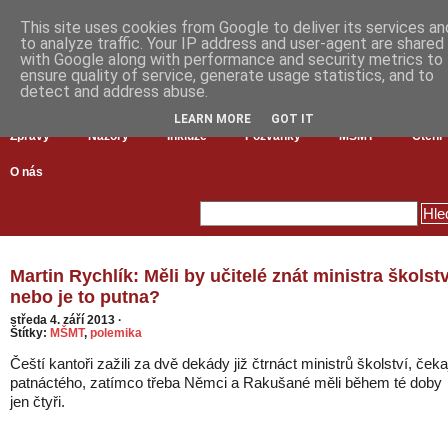
This site uses cookies from Google to deliver its services an
to analyze traffic. Your IP address and user-agent are shared
with Google along with performance and security metrics to
ensure quality of service, generate usage statistics, and to
detect and address abuse.
LEARN MORE
GOT IT
Zprávy
Názory
Inkluze
Pozvánky
MŠMT
Čtení
O nás
Martin Rychlík: Měli by učitelé znát ministra školstv
nebo je to putna?
středa 4. září 2013
·
Štítky:
MŠMT
,
polemika
Čeští kantoři zažili za dvě dekády již čtrnáct ministrů školství, čeka
patnáctého, zatímco třeba Němci a Rakušané měli během té doby
jen čtyři.