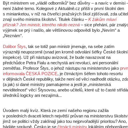
Být ministrem ve „vládě odborníků“ bez důvěry – a navíc v demisi 
není žádné terno. Kolegové z Aktuálně.cz přišli v první školní den
s minianketou, v níž na čtveřici pražských škol zjišťovali, zda učite
znají svého ministra školství. Titulek článku –
K žákům mluví
přízrak? Jen ministr, kterého nikdo nezná
– sice přehání, pár znalý
výjimek se prý i našlo, ale většinovou odpovědí bylo „Nevím“ a
„Neznám“.
Dalibor Štys
, tak se totiž pan ministr jmenuje, na sebe zatím
výrazněji neupozornil (snad jen kromě odvolání šéfky České školní
inspekce). Už při nástupu avizoval, že bude navazovat na
předchůdce Petra Fialu a nechystá ani revoluci, ani personální
zemětřas. Profesor Štys, o jehož nástupu na ministerstvo jako
prvn
informovala ČESKÁ POZICE
, je čtrnáctým šéfem tohoto resortu
v dějinách České republiky, takže není od věci nadhodit otázku, zd
(a jak) si dané ministry pamatujeme a jestli je „ministerská
neviditelnost“ věcí Štysovou, anebo učitelů, které už to časté střídá
úředníků logicky ani nezajímá...
Úvodem malý kvíz. Která ze zemí našeho regionu zažila
v posledních dvaceti letech největší průvan na ministerstvu školství
jímž se politici vždy zaklínají jako tou nejprvořadější prioritou? Ano,
hádáte správně. Česko je se
čtrnácti ministry
lokálním přeborníkem