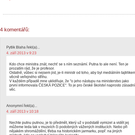
4 komentářů:
Pytlik Blaha řekl(a)...
4. září 2013 v 9:23
Kdo chce ministra znát, nechť se s ním seznámí. Putna to ale není. Ten je
prozatím rád, že je profesor.
Ostatně, vůbec si nejsem jist, je-li ministr od toho, aby byl mediálním tajtrlike
věcně veřejného střihu.
V každém případě mne uklidňuje, že "o jeho nástupu na ministerstvo jako
první informovala ČESKÁ POZICE". To je pro české školství naprosto zásadní
věc.
Anonymní řekl(a)...
4. září 2013 v 10:18
Nechte putnu putnou, je to předmět, který už v podstatě vymizel a vidět jej
můžeme leda tak v muzeích či podobných vážených institucích. Nebo při
nějakém shromáždění, třeba na historickém jarmarku, popř. na jiných