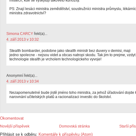
místech, kde se vyskytují takovéto kuriozity.
PS: Znají lesáci ministra zemědělství, soustružníci ministra průmyslu, lékárníc
ministra zdravotnictví?
Simona CARCY
řekl(a)...
4. září 2013 v 10:32
Stealth bombarder, podobne jako stealth ministr bez duvery v demisi, maji
jedno spolecne - nejsou videt a obcas natropi skodu. Tak jim to prejme, vzdyt
technologie stealth je vrcholem technologickeho vyvoje!
Anonymní řekl(a)...
4. září 2013 v 10:34
Nezapomenutelné bude jistě jméno toho ministra, za jehož úřadování dojde 
narovnání učitelských platů a racionalizaci investic do školství.
Okomentovat
Novější příspěvek
Domovská stránka
Starší pří
Přihlásit se k odběru:
Komentáře k příspěvku (Atom)