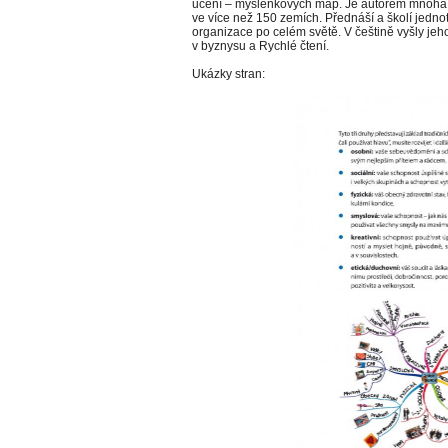
učení – myšlenkových map. Je autorem mnoha be
ve více než 150 zemích. Přednáší a školí jednot
organizace po celém světě. V češtině vyšly j
v byznysu a Rychlé čtení.
Ukázky stran: