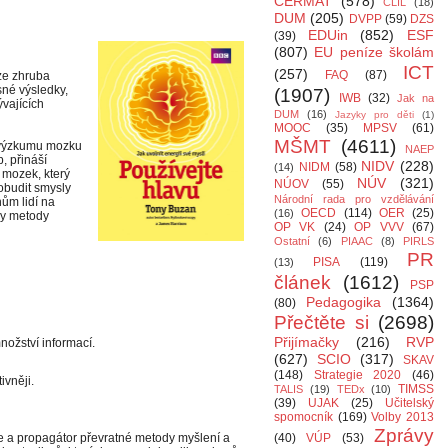
CERMAT
(578)
CLIL
(18)
DUM
(205)
DVPP
(59)
DZS
EDUin
(852)
ESF
(39)
(807)
EU peníze školám
ICT
(257)
FAQ
(87)
ze zhruba
sné výsledky,
(1907)
IWB
(32)
Jak na
vajících
DUM
(16)
Jazyky pro děti
(1)
MOOC
(35)
MPSV
(61)
MŠMT
(4611)
i výzkumu mozku
NAEP
, přináší
NIDV
(228)
NIDM
(58)
(14)
 mozek, který
NÚV
(321)
NÚOV
(55)
obudit smysly
Národní rada pro vzdělávání
nům lidí na
OECD
(114)
OER
(25)
(16)
vy metody
OP VK
(24)
OP VVV
(67)
Ostatní
(6)
PIAAC
(8)
PIRLS
PR
PISA
(119)
(13)
článek
(1612)
PSP
Pedagogika
(1364)
(80)
Přečtěte si
(2698)
Přijímačky
(216)
RVP
nožství informací.
(627)
SCIO
(317)
SKAV
(148)
Strategie 2020
(46)
ivněji.
TIMSS
TALIS
(19)
TEDx
(10)
(39)
UJAK
(25)
Učitelský
spomocník
(169)
Volby 2013
Zprávy
 a propagátor převratné metody myšlení a
(40)
VÚP
(53)