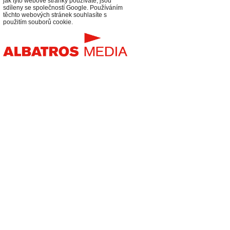
jak tyto webové stránky používáte, jsou
sdíleny se společností Google. Používáním
těchto webových stránek souhlasíte s
použitím souborů cookie.