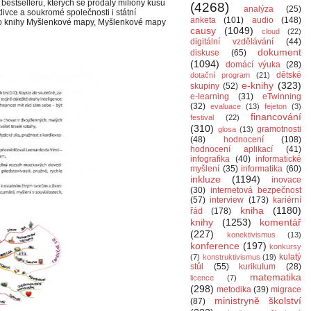
stsellerů, kterých se prodaly miliony kusů
(4268)
analýza
(25)
livce a soukromé společnosti i státní
anketa
(101)
audio
(148)
eho knihy Myšlenkové mapy, Myšlenkové mapy
causy
(1049)
cloud
(22)
digitální vzdělávání
(44)
dokument
diskuse
(65)
(1094)
domácí výuka
(28)
dětské
dotační program
(21)
e-knihy
(323)
skupiny
(52)
e-learning
(31)
eTwinning
(32)
evaluace
(13)
fejeton
(3)
financování
festival
(22)
(310)
gramotnosti
glosa
(13)
(48)
hodnocení
(108)
hodnocení aplikací
(41)
infografika
(40)
informatické
myšlení
(35)
informatika
(60)
inkluze
(1194)
inovace
(30)
internetová bezpečnost
(57)
interview
(173)
kariérní
kniha
(1180)
řád
(178)
knihy
(1253)
komentář
(227)
konektivismus
(13)
konference
(197)
konkursy
kulatý
(7)
konstruktivismus
(19)
stůl
(55)
kurikulum
(28)
matematika
licence
(7)
(298)
metodika
(39)
migrace
ministryně školství
(87)