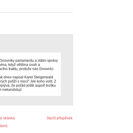
inovníky parlamentu a státní správy
éna, když většina úvah a
cího traktu, protože nás činovníci
Jak dnes napsal Karel Steigerwald
ých potíží s mocí". Ale koho volit. Z
yplývá, že pořád ještě aspoň trošku
m nekandidují.
 stránka
Starší příspěvek
Atom)