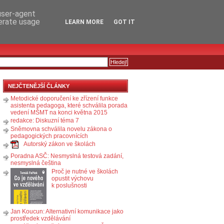
RSS
KOMENTÁŘE
 user-agent
nerate usage
LEARN MORE
GOT IT
NEJČTENĚJŠÍ ČLÁNKY
Metodické doporučení ke zřízení funkce
asistenta pedagoga, které schválila porada
vedení MŠMT na konci května 2015
redakce: Diskuzní téma 7
Sněmovna schválila novelu zákona o
pedagogických pracovnících
Autorský zákon ve školách
Poradna ASČ: Nesmyslná testová zadání,
nesmyslná čeština
Proč je nutné ve školách
opustit výchovu
k poslušnosti
Jan Koucun: Alternativní komunikace jako
prostředek vzdělávání