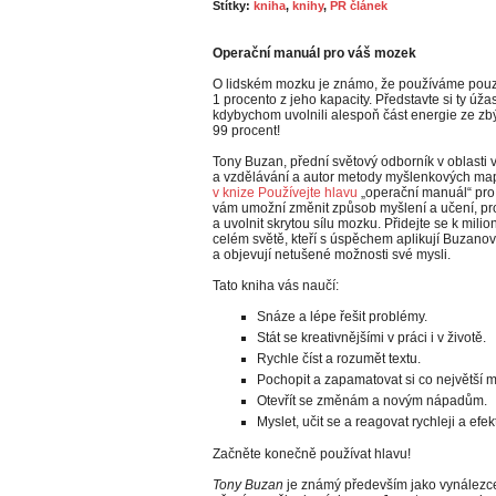
Štítky:
kniha
,
knihy
,
PR článek
Operační manuál pro váš mozek
O lidském mozku je známo, že používáme pou
1 procento z jeho kapacity. Představte si ty úža
kdybychom uvolnili alespoň část energie ze zbý
99 procent!
Tony Buzan, přední světový odborník v oblast
a vzdělávání a autor metody myšlenkových map
v knize Používejte hlavu
„operační manuál“ pro
vám umožní změnit způsob myšlení a učení, pr
a uvolnit skrytou sílu mozku. Přidejte se k milio
celém světě, kteří s úspěchem aplikují Buzano
a objevují netušené možnosti své mysli.
Tato kniha vás naučí:
Snáze a lépe řešit problémy.
Stát se kreativnějšími v práci i v životě.
Rychle číst a rozumět textu.
Pochopit a zapamatovat si co největší m
Otevřít se změnám a novým nápadům.
Myslet, učit se a reagovat rychleji a efekt
Začněte konečně používat hlavu!
Tony Buzan
je známý především jako vynálezce