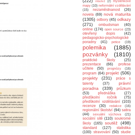
(222)
myšlenkové
mládež
(2)
mapy
(10)
neformální vzdělávání
nezaměstnanost
(26)
(15)
nová maturita
novela
(69)
(1305)
odkazy
odbory
(45)
(271)
ombudsman
(40)
online
(174)
open source
(23)
otevřený dopis
(42)
pedagogicko-psychologické
poradny
(41)
petice
(19)
polemika
(1885)
pozvánky
(1810)
praktické školy
(25)
prezentace
(66)
profese
učitele
(50)
prognózy
(16)
projekt
(506)
program
(64)
projekty
(231)
práce s
právní
talenty
(37)
poradna
(339)
průzkum
(53)
přednáška
(27)
předškolní ročník
(75)
předškolní vzdělávání
(103)
recenze
(30)
redakce
(16)
regionální školství
(94)
satira
(44)
sexuální výchova
(21)
sociální sítě
(110)
soukromé
soutěž
(498)
školy
(165)
standard
(127)
statistika
(100)
stravování
(50)
studie