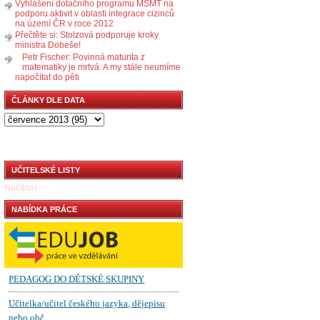
Vyhlášení dotačního programu MŠMT na
podporu aktivit v oblasti integrace cizinců
na území ČR v roce 2012
Přečtěte si: Stolzová podporuje kroky
ministra Dobeše!
Petr Fischer: Povinná maturita z
matematiky je mrtvá. A my stále neumíme
napočítat do pěti
ČLÁNKY DLE DATA
UČITELSKÉ LISTY
Načítání
NABÍDKA PRÁCE