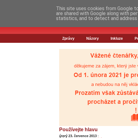
This site uses cookies from Google to 
are shared with Google along with per
statistics, and to detect and address
Zprávy
Názory
Inkluze
P
Používejte hlavu
úterý 23. července 2013
·