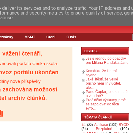
deliver its services and to analyze traffic. Your IP address and
formance and security metrics to ensure quality of service, ge
 abuse.
ozvánky
MŠMT
Čtení
O nás
DISKUSE
Ještě jednou polopaticky
pro Milana Randáka, Janu
...
Komárku, že ti není
stydno....
Jaké štěstí, že Velké
břicho není líný učitel,
ale...
Pane Čapku, je toto nutné
a vhodné?
Proč dělat výzkumy, proč
se zapojovat do těch
evro...
TÉMATA ČLÁNKŮ
Aplikace
(109)
BYOD
1:1
(22)
(34)
Bezplatně
(102)