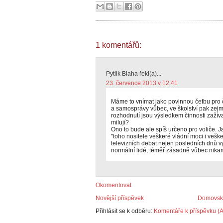
1 komentářů:
Pytlik Blaha řekl(a)...
23. července 2013 v 12:41
Máme to vnímat jako povinnou četbu pro č
a samosprávy vůbec, ve školství pak zejm
rozhodnutí jsou výsledkem činnosti zažíva
milují?
Ono to bude ale spíš určeno pro voliče. 
"toho nositele veškeré vládní moci i vešker
televizních debat nejen posledních dnů v
normální lidé, téměř zásadně vůbec nika
Okomentovat
Novější příspěvek
Domovská
Přihlásit se k odběru:
Komentáře k příspěvku (