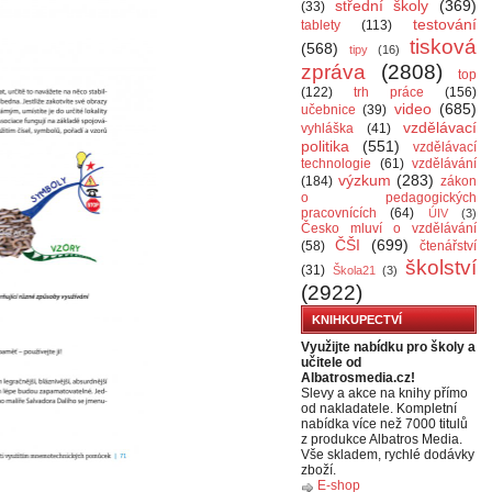
střední školy
(369)
(33)
testování
tablety
(113)
tisková
(568)
tipy
(16)
zpráva
(2808)
top
(122)
trh práce
(156)
video
(685)
učebnice
(39)
vzdělávací
vyhláška
(41)
politika
(551)
vzdělávací
technologie
(61)
vzdělávání
výzkum
(283)
(184)
zákon
o pedagogických
pracovnících
(64)
ÚIV
(3)
Česko mluví o vzdělávání
ČŠI
(699)
(58)
čtenářství
školství
(31)
Škola21
(3)
(2922)
KNIHKUPECTVÍ
Využijte nabídku pro školy a
učitele od
Albatrosmedia.cz!
Slevy a akce na knihy přímo
od nakladatele. Kompletní
nabídka více než 7000 titulů
z produkce Albatros Media.
Vše skladem, rychlé dodávky
zboží.
E-shop