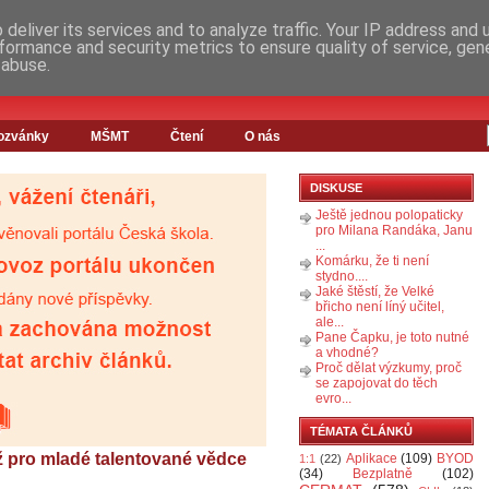
deliver its services and to analyze traffic. Your IP address and
formance and security metrics to ensure quality of service, ge
 abuse.
ozvánky
MŠMT
Čtení
O nás
DISKUSE
Ještě jednou polopaticky
pro Milana Randáka, Janu
...
Komárku, že ti není
stydno....
Jaké štěstí, že Velké
břicho není líný učitel,
ale...
Pane Čapku, je toto nutné
a vhodné?
Proč dělat výzkumy, proč
se zapojovat do těch
evro...
TÉMATA ČLÁNKŮ
ž pro mladé talentované vědce
Aplikace
(109)
BYOD
1:1
(22)
(34)
Bezplatně
(102)