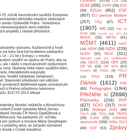
CERMAT
(578)
CLIL
(18)
DUM
(205)
DVPP
(59)
DZS
EDUin
(852)
ESF
(39)
ní 25. ročník mezinárodní soutěže European
(807)
EU peníze školám
Mezinárodní přehlídka mladých vědeckých
ICT
(257)
FAQ
(87)
v areálu Výstaviště Praha - Holešovice.
(1907)
a mimoevropských zemí nabídne
IWB
(32)
Jak na
h projektů z oblastí přírodních,
DUM
(16)
Jazyky pro děti
(1)
MOOC
(35)
MPSV
(61)
MŠMT
(4611)
NAEP
inárodního významu. Každoročně ji hostí
NIDV
(228)
NIDM
(58)
(14)
 má letos čest být hostitelem jubilejního
NÚV
(321)
NÚOV
(55)
u 14 – 21 let z Evropy i z mnoha
Národní rada pro vzdělávání
ckých soutěží se sjedou do Prahy, aby se
OECD
(114)
OER
(25)
(16)
eru, ale i stáže v mezinárodních výzkumných
OP VK
(24)
OP VVV
(67)
 ceny. Studenty čeká nejen soutěžní klání,
Ostatní
(6)
PIAAC
(8)
PIRLS
ami, interaktivními exponáty,
PR
sy. Soutěž odstartuje Zahajovací
PISA
(119)
(13)
ně. Slavnostní předávání cen vítězům
článek
(1612)
PSP
ých prostorách Betlémské kaple, provázet jím
Pedagogika
(1364)
oučí s Prahou působivou laserovou
(80)
SaZu. EUCYS 2013 slibuje
Přečtěte si
(2698)
Přijímačky
(216)
RVP
(627)
SCIO
(317)
terstvo školství, mládeže a tělovýchovy
SKAV
rezident České republiky Miloš Zeman,
(148)
Strategie 2020
(46)
edkyně Senátu ČR Alena Gajdůšková a
TIMSS
TALIS
(19)
TEDx
(10)
ěmcová. Na jubilejním 25. ročníku
(39)
UJAK
(25)
Učitelský
řka pro výzkum a inovace Máira Geoghegan
spomocník
(169)
Volby 2013
 v průběhu akce, se zúčastní významní
Zprávy
(40)
VÚP
(53)
o života v České republice.