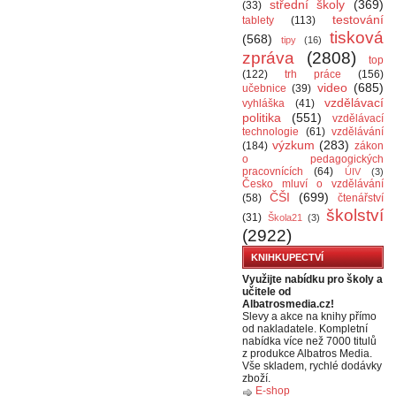
střední školy
(369)
(33)
testování
tablety
(113)
tisková
(568)
tipy
(16)
zpráva
(2808)
top
(122)
trh práce
(156)
video
(685)
učebnice
(39)
vzdělávací
vyhláška
(41)
politika
(551)
vzdělávací
technologie
(61)
vzdělávání
výzkum
(283)
(184)
zákon
o pedagogických
pracovnících
(64)
ÚIV
(3)
Česko mluví o vzdělávání
ČŠI
(699)
(58)
čtenářství
školství
(31)
Škola21
(3)
(2922)
KNIHKUPECTVÍ
Využijte nabídku pro školy a
učitele od
Albatrosmedia.cz!
Slevy a akce na knihy přímo
od nakladatele. Kompletní
nabídka více než 7000 titulů
z produkce Albatros Media.
Vše skladem, rychlé dodávky
zboží.
E-shop