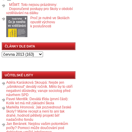
MŠMT: Toto nejsou prázdniny:
Doporučené postupy pro školy v období
vzdělávání na dálku
Proč je nutné ve školách
opustit výchovu
k poslušnosti
ČLÁNKY DLE DATA
UČITELSKÉ LISTY
Adéla Karásková Skoupá: Nejde jen
„ušmiknout“ devátý ročník. Mělo by to obří
negativní důsledky, varuje sociolog před
návrhem SPD
Pavel Mentlík: Devátá třída (první část):
Kolik let má mít základní škola
Markéta Hronová: Jak pozvednout české
školy? Máme recept a není to ani tak
drahé, hodnotí pětiletý projekt šéf
nadačního fondu
Jan Beránek: Nejdou vašim potomkům
počty? Pomoci může doučování pod
dohledem umělé inteligence