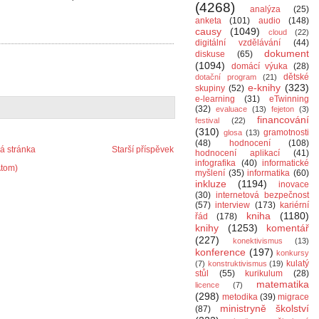
(4268)
analýza
(25)
anketa
(101)
audio
(148)
causy
(1049)
cloud
(22)
digitální vzdělávání
(44)
dokument
diskuse
(65)
(1094)
domácí výuka
(28)
dětské
dotační program
(21)
e-knihy
(323)
skupiny
(52)
e-learning
(31)
eTwinning
(32)
evaluace
(13)
fejeton
(3)
financování
festival
(22)
(310)
gramotnosti
glosa
(13)
(48)
hodnocení
(108)
 stránka
Starší příspěvek
hodnocení aplikací
(41)
infografika
(40)
informatické
Atom)
myšlení
(35)
informatika
(60)
inkluze
(1194)
inovace
(30)
internetová bezpečnost
(57)
interview
(173)
kariérní
kniha
(1180)
řád
(178)
knihy
(1253)
komentář
(227)
konektivismus
(13)
konference
(197)
konkursy
kulatý
(7)
konstruktivismus
(19)
stůl
(55)
kurikulum
(28)
matematika
licence
(7)
(298)
metodika
(39)
migrace
ministryně školství
(87)