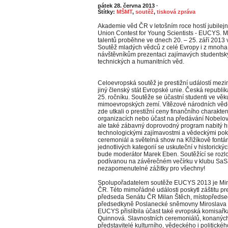
pátek 28. června 2013
·
Štítky:
MŠMT
,
soutěž
,
tisková zpráva
Akademie věd ČR v letošním roce hostí jubilej
Union Contest for Young Scientists - EUCYS. 
talentů proběhne ve dnech 20. – 25. září 2013 
Soutěž mladých vědců z celé Evropy i z mnoh
návštěvníkům prezentaci zajímavých studentskýc
technických a humanitních věd.
Celoevropská soutěž je prestižní událostí mez
jiný členský stát Evropské unie. Česká republika
25. ročníku. Soutěže se účastní studenti ve věk
mimoevropských zemí. Vítězové národních věde
zde utkali o prestižní ceny finančního charakt
organizacích nebo účast na předávání Nobelovy
ale také zábavný doprovodný program nabitý hr
technologickými zajímavostmi a vědeckými poku
ceremoniál a světelná show na Křižíkově fontá
jednotlivých kategorií se uskuteční v historick
bude moderátor Marek Eben. Soutěžící se rozl
podívanou na závěrečném večírku v klubu Sa
nezapomenutelné zážitky pro všechny!
Spolupořadatelem soutěže EUCYS 2013 je Minis
ČR. Této mimořádné události poskytl záštitu p
předseda Senátu ČR Milan Štěch, místopředs
předsedkyně Poslanecké sněmovny Miroslava N
EUCYS přislíbila účast také evropská komisa
Quinnová. Slavnostních ceremoniálů, konaných
představitelé kulturního, vědeckého i politickéh