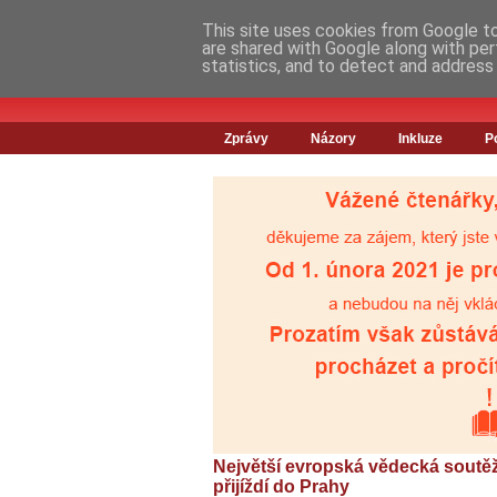
This site uses cookies from Google to 
are shared with Google along with per
statistics, and to detect and address
Zprávy
Názory
Inkluze
P
Největší evropská vědecká soutě
přijíždí do Prahy