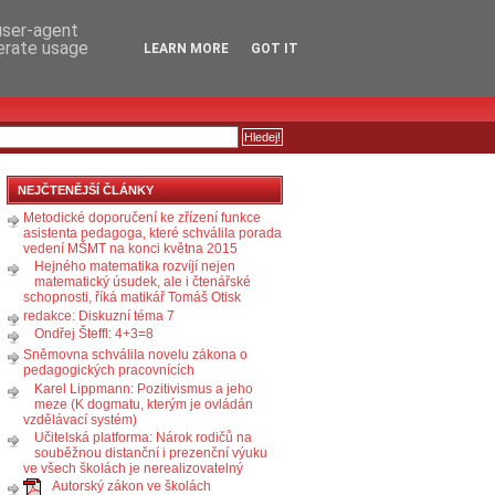
RSS
KOMENTÁŘE
 user-agent
nerate usage
LEARN MORE
GOT IT
NEJČTENĚJŠÍ ČLÁNKY
Metodické doporučení ke zřízení funkce
asistenta pedagoga, které schválila porada
vedení MŠMT na konci května 2015
Hejného matematika rozvíjí nejen
matematický úsudek, ale i čtenářské
schopnosti, říká matikář Tomáš Otisk
redakce: Diskuzní téma 7
Ondřej Šteffl: 4+3=8
Sněmovna schválila novelu zákona o
pedagogických pracovnících
Karel Lippmann: Pozitivismus a jeho
meze (K dogmatu, kterým je ovládán
vzdělávací systém)
Učitelská platforma: Nárok rodičů na
souběžnou distanční i prezenční výuku
ve všech školách je nerealizovatelný
Autorský zákon ve školách