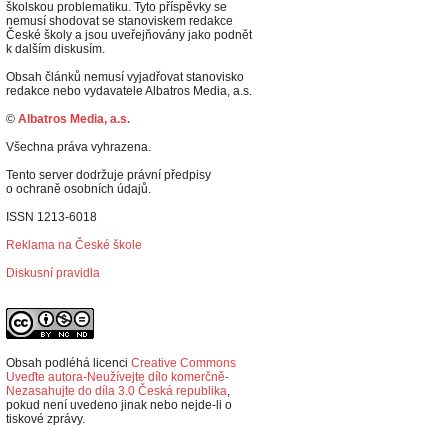
školskou problematiku. Tyto příspěvky se
nemusí shodovat se stanoviskem redakce
České školy a jsou uveřejňovány jako podnět
k dalším diskusím.
Obsah článků nemusí vyjadřovat stanovisko
redakce nebo vydavatele Albatros Media, a.s.
©
Albatros Media, a.s.
Všechna práva vyhrazena.
Tento server dodržuje právní předpisy
o ochraně osobních údajů.
ISSN 1213-6018
Reklama na České škole
Diskusní pravidla
Obsah podléhá licenci
Creative Commons
Uveďte autora-Neužívejte dílo komerčně-
Nezasahujte do díla 3.0 Česká republika
,
p
okud není uvedeno jinak nebo nejde-li o
tiskové zprávy.