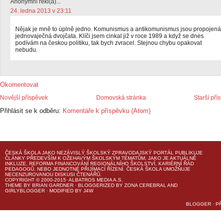
Anonymní řekl(a)...
24. ledna 2013 v 23:11
Nějak je mně to úplně jedno. Komunismus a antikomunismus jsou propojená
jednovaječná dvojčata. Klíči jsem cinkal již v roce 1989 a když se dnes
podívám na českou politiku, tak bych zvracel. Stejnou chybu opakovat
nebudu.
Okomentovat
Novější příspěvek
Domovská stránka
Starší pří
Přihlásit se k odběru:
Komentáře k příspěvku (Atom)
ČESKÁ ŠKOLA
JAKO NEZÁVISLÝ ŠKOLSKÝ ZPRAVODAJSKÝ PORTÁL PUBLIKUJE
ČLÁNKY PŘEDEVŠÍM K OŽEHAVÝM ŠKOLSKÝM TÉMATŮM, JAKO JE AKTUÁLNĚ
INKLUZE, REFORMA FINANCOVÁNÍ REGIONÁLNÍHO ŠKOLSTVÍ, KARIÉRNÍ ŘÁD
PEDAGOGŮ, NEBO JEDNOTNÉ PŘIJÍMACÍ ŘÍZENÍ.
ČESKÁ ŠKOLA
UMOŽŇUJE
NECENZUROVANOU DISKUSI ČTENÁŘŮ.
COPYRIGHT © 2000-2015· ALBATROS MEDIA A.S.
THEME
BY
BRIAN GARDNER
· BLOGGERIZED BY
ZONA CEREBRAL
AND
GIRLYBLOGGER
· MODIFIED BY
J4W
BLOGGER
·
P