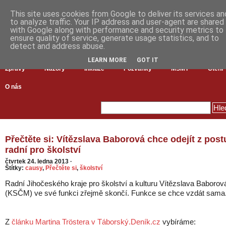
This site uses cookies from Google to deliver its services an
to analyze traffic. Your IP address and user-agent are shared
with Google along with performance and security metrics to
ensure quality of service, generate usage statistics, and to
detect and address abuse.
LEARN MORE
GOT IT
Zprávy
Názory
Inkluze
Pozvánky
MŠMT
Čtení
O nás
Přečtěte si: Vítězslava Baborová chce odejít z post
radní pro školství
čtvrtek 24. ledna 2013
·
Štítky:
causy
,
Přečtěte si
,
školství
Radní Jihočeského kraje pro školství a kulturu Vítězslava Baborov
(KSČM) ve své funkci zřejmě skončí. Funkce se chce vzdát sama
Z
článku Martina Tröstera v Táborský.Deník.cz
vybíráme: