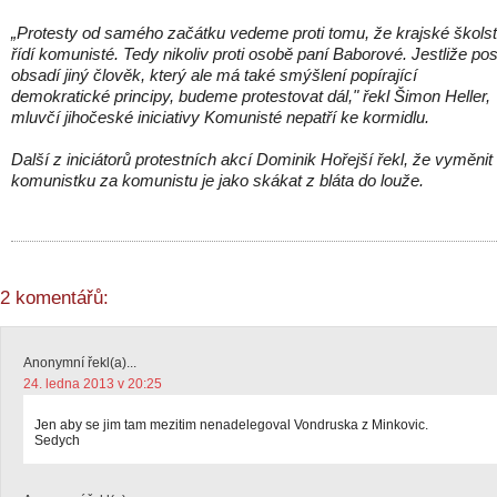
„Protesty od samého začátku vedeme proti tomu, že krajské školst
řídí komunisté. Tedy nikoliv proti osobě paní Baborové. Jestliže pos
obsadí jiný člověk, který ale má také smýšlení popírající
demokratické principy, budeme protestovat dál," řekl Šimon Heller,
mluvčí jihočeské iniciativy Komunisté nepatří ke kormidlu.
Další z iniciátorů protestních akcí Dominik Hořejší řekl, že vyměnit
komunistku za komunistu je jako skákat z bláta do louže.
2 komentářů:
Anonymní řekl(a)...
24. ledna 2013 v 20:25
Jen aby se jim tam mezitim nenadelegoval Vondruska z Minkovic.
Sedych