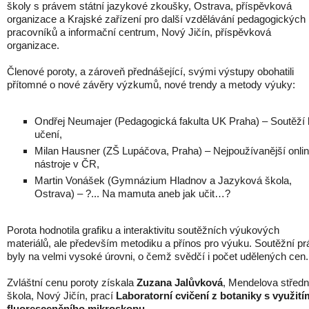
školy s právem státní jazykové zkoušky, Ostrava, příspěvková
organizace a Krajské zařízení pro další vzdělávání pedagogických
pracovníků a informační centrum, Nový Jičín, příspěvková
organizace.
Členové poroty, a zároveň přednášející, svými výstupy obohatili
přítomné o nové závěry výzkumů, nové trendy a metody výuky:
Ondřej Neumajer (Pedagogická fakulta UK Praha) – Soutěží 
učení,
Milan Hausner (ZŠ Lupáčova, Praha) – Nejpoužívanější onli
nástroje v ČR,
Martin Vonášek (Gymnázium Hladnov a Jazyková škola,
Ostrava) – ?... Na mamuta aneb jak učit…?
Porota hodnotila grafiku a interaktivitu soutěžních výukových
materiálů, ale především metodiku a přínos pro výuku. Soutěžní pr
byly na velmi vysoké úrovni, o čemž svědčí i počet udělených cen.
Zvláštní cenu poroty získala
Zuzana Jalůvková
, Mendelova středn
škola, Nový Jičín, prací
Laboratorní cvičení z botaniky s využití
fluorescenčního mikroskopu
.