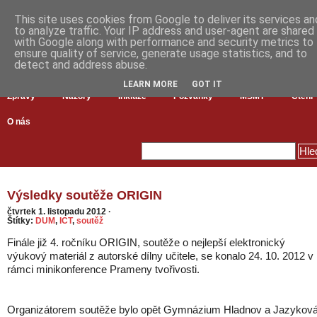
This site uses cookies from Google to deliver its services an
to analyze traffic. Your IP address and user-agent are shared
with Google along with performance and security metrics to
ensure quality of service, generate usage statistics, and to
detect and address abuse.
LEARN MORE
GOT IT
Zprávy
Názory
Inkluze
Pozvánky
MŠMT
Čtení
O nás
Výsledky soutěže ORIGIN
čtvrtek 1. listopadu 2012
·
Štítky:
DUM
,
ICT
,
soutěž
Finále již 4. ročníku ORIGIN, soutěže o nejlepší elektronický
výukový materiál z autorské dílny učitele, se konalo 24. 10. 2012 v
rámci minikonference Prameny tvořivosti.
Organizátorem soutěže bylo opět Gymnázium Hladnov a Jazykov