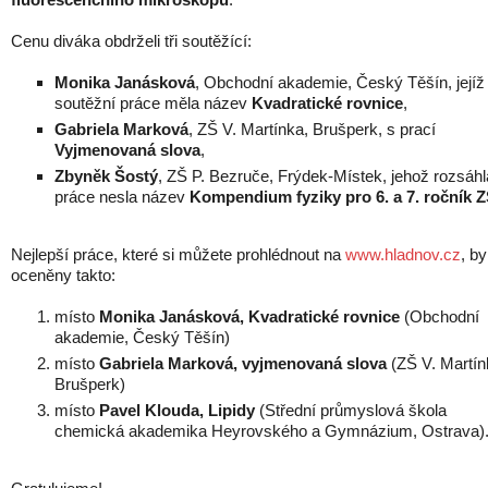
Cenu diváka obdrželi tři soutěžící:
Monika Janásková
, Obchodní akademie, Český Těšín, jejíž
soutěžní práce měla název
Kvadratické rovnice
,
Gabriela Marková
, ZŠ V. Martínka, Brušperk, s prací
Vyjmenovaná slova
,
Zbyněk Šostý
, ZŠ P. Bezruče, Frýdek-Místek, jehož rozsáhl
práce nesla název
Kompendium fyziky pro 6. a 7. ročník 
Nejlepší práce, které si můžete prohlédnout na
www.hladnov.cz
, by
oceněny takto:
místo
Monika Janásková, Kvadratické rovnice
(Obchodní
akademie, Český Těšín)
místo
Gabriela Marková, vyjmenovaná slova
(ZŠ V. Martín
Brušperk)
místo
Pavel Klouda, Lipidy
(Střední průmyslová škola
chemická akademika Heyrovského a Gymnázium, Ostrava)