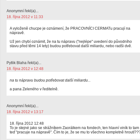
Anonymní řekl(a)...
18. října 2012 v 11:33
A vyloženě chucpe je oznámení, že PRACOVNÍCI CERMATu pracují na
nápravě.
Už jen chybí oznámit, že na tu nápravu ("nejlépe" uvedení do původního
stavu před těmi 14 lety) budou potřebovat další miliardu, nebo radši dvě.
Pytlik Blaha řekl(a)...
18. října 2012 v 12:48
na tu nápravu budou potřebovat další miliardu...
a pana Zeleného v ředitelně.
Anonymní řekl(a)...
18. října 2012 v 13:17
18. října 2012 12:48
To je stejné jako se strážníkem Zaorálkem na fondech, ten hlavní viník to tam
teď "pracuje na nápravě". Čím to je, že se mu to všechno kompletně hroutí??