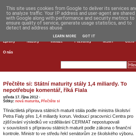
This site uses cookies from Google to deliver its services an
to analyze traffic. Your IP address and user-agent are shared
with Google along with performance and security metrics to
ensure quality of service, generate usage statistics, and to
detect and address abuse.
LEARN MORE
GOT IT
Zprávy
Názory
Inkluze
Pozvánky
MŠMT
Čtení
O nás
Přečtěte si: Státní maturity stály 1,4 miliardy. To
nepotřebuje komentář, říká Fiala
středa 17. října 2012
·
Štítky:
nová maturita
,
Přečtěte si
Třináctiletá příprava státních maturit stála podle ministra školství
Petra Fialy přes 1,4 miliardy korun. Vedoucí pracovníci Centra pro
zjišťování výsledků ve vzdělávání CERMAT nepostupovali
v souvislosti s přípravou státních maturit podle zákona o finanční
kontrole. Ministr to ve středu řekl senátorům ze školského výboru.