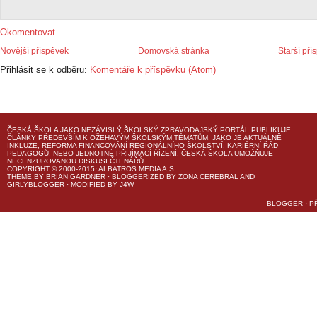
Okomentovat
Novější příspěvek
Domovská stránka
Starší pří
Přihlásit se k odběru:
Komentáře k příspěvku (Atom)
ČESKÁ ŠKOLA
JAKO NEZÁVISLÝ ŠKOLSKÝ ZPRAVODAJSKÝ PORTÁL PUBLIKUJE
ČLÁNKY PŘEDEVŠÍM K OŽEHAVÝM ŠKOLSKÝM TÉMATŮM, JAKO JE AKTUÁLNĚ
INKLUZE, REFORMA FINANCOVÁNÍ REGIONÁLNÍHO ŠKOLSTVÍ, KARIÉRNÍ ŘÁD
PEDAGOGŮ, NEBO JEDNOTNÉ PŘIJÍMACÍ ŘÍZENÍ.
ČESKÁ ŠKOLA
UMOŽŇUJE
NECENZUROVANOU DISKUSI ČTENÁŘŮ.
COPYRIGHT © 2000-2015· ALBATROS MEDIA A.S.
THEME
BY
BRIAN GARDNER
· BLOGGERIZED BY
ZONA CEREBRAL
AND
GIRLYBLOGGER
· MODIFIED BY
J4W
BLOGGER
·
P