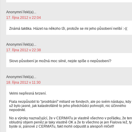
Anonymní řekl(a)...
17. října 2012 v 22:04
Známá taktika. Házet na někoho lži, protože se mi jeho působení nelíbí :-((
Anonymní řekl(a)...
17. října 2012 v 22:38
Slovo působení je možná moc silné, nejde spíše o nepůsobení?
Anonymní řekl(a)...
18. října 2012 v 11:30
Velmi nepřesná tvrzení.
Fiala nezpůsobil to "prodrbání" miliard ve fondech, ale po svém nástupu, kdy
už bylo jasné, jak katastrofálně to jeho předchůdci pohnojili, nic účinného
nepodnikl.
No a výroky naznačující, že v CERMATu je vlastně všechno v pořádku, že ten
obludný objem peněz je taky vlastně OK a že to všechno je jen Fialova lež, ty
byste si, pánové z CERMATu, fakt mohli odpustit a alespoň mlčet!!