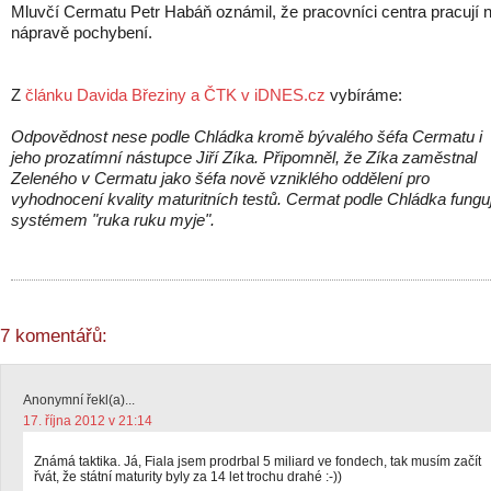
Mluvčí Cermatu Petr Habáň oznámil, že pracovníci centra pracují 
nápravě pochybení.
Z
článku Davida Březiny a ČTK v iDNES.cz
vybíráme:
Odpovědnost nese podle Chládka kromě bývalého šéfa Cermatu i
jeho prozatímní nástupce Jiří Zíka. Připomněl, že Zíka zaměstnal
Zeleného v Cermatu jako šéfa nově vzniklého oddělení pro
vyhodnocení kvality maturitních testů. Cermat podle Chládka fungu
systémem "ruka ruku myje".
7 komentářů:
Anonymní řekl(a)...
17. října 2012 v 21:14
Známá taktika. Já, Fiala jsem prodrbal 5 miliard ve fondech, tak musím začít
řvát, že státní maturity byly za 14 let trochu drahé :-))