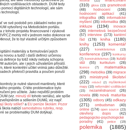
financování
festival
(22)
notlivých vzdělávacích oblastech. DUM tedy
(310)
gramotnosti
glosa
(13)
n pomocí digitálních technologií, ale sám
(48)
hodnocení
(108)
h technologií.
hodnocení aplikací
(41)
infografika
(40)
informatické
myšlení
(35)
informatika
(60)
ať ve své podobě pro základní nebo pro
inkluze
(1194)
inovace
t DUM vytvořený na Metodickém portálu.
(30)
internetová bezpečnost
 z tohoto projektu financované i výukové
(57)
interview
(173)
kariérní
y RVP.CZ mohly mít v jednom nebo dokonce ve
kniha
(1180)
knout, že to byl vlastně určitým způsobem
řád
(178)
knihy
(1253)
komentář
(227)
konektivismus
(13)
itální materiály a formulování jejich
konference
(197)
konkursy
 novou a tudíž i další definici určenou
kulatý
(7)
konstruktivismus
(19)
sná definice by totiž nikdy nebyla schopna
stůl
(55)
kurikulum
(28)
 autorům, ale i jejich uživatelům přináší.
matematika
m, které konkrétní učitel vnímá jako důležité.
licence
(7)
ípadech překročí pravidla a poučen poruší
(298)
metodika
(39)
migrace
ministryně školství
(87)
(222)
myšlenkové
mládež
(2)
ontroly je nutné stanovit mantinely, které
mapy
(10)
neformální vzdělávání
ého projektu. O této problematice bylo
nezaměstnanost
(26)
(15)
čení pro učitele. Jako největší problém
nová maturita
novela
(69)
 DUM (viz.
minulý díl
tohoto seriálu), ale spíše
(1305)
odkazy
zveřejněním a sdílením DUMů, viz např.
odbory
(45)
í školy sdílet?
a
EU peníze školám: Pozor
(271)
ombudsman
(40)
á škola nabízí
samostatnou rubriku, resp.
online
(174)
open source
(23)
eré se problematiky DUM dotýkají.
otevřený dopis
(42)
pedagogicko-psychologické
poradny
(41)
petice
(19)
polemika
(1885)