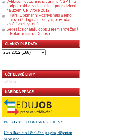
Vyhlášení dotačního programu MŠMT na
podporu aktivit v oblasti integrace cizinců
na území ČR v roce 2012
Karel Lippmann: Pozitivismus a jeho
meze (K dogmatu, kterým je ovládán
vzdělávací systém)
Šedesát signatářů dopisu premiérovi žádá
odvolání ministra Dobeše
ČLÁNKY DLE DATA
UČITELSKÉ LISTY
Načítání
NABÍDKA PRÁCE