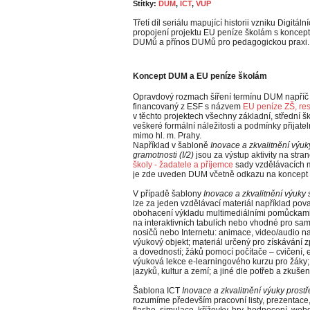
Štítky:
DUM
,
ICT
,
VÚP
Třetí díl seriálu mapující historii vzniku Digit
propojení projektu EU peníze školám s koncept
DUMů a přínos DUMů pro pedagogickou praxi.
Koncept DUM a EU peníze školám
Opravdový rozmach šíření termínu DUM napříč 
financovaný z ESF s názvem
EU peníze ZŠ, re
v těchto projektech všechny základní, střední šk
veškeré formální náležitosti a podmínky přijatel
mimo hl. m. Prahy.
Například v šabloně
Inovace a zkvalitnění výuk
gramotnosti (I/2)
jsou za výstup aktivity na str
školy - žadatele a příjemce
sady vzdělávacích m
je zde uveden DUM včetně odkazu na koncep
V případě šablony
Inovace a zkvalitnění výuky s
lze za jeden vzdělávací materiál například pova
obohacení výkladu multimediálními pomůckami, 
na interaktivních tabulích nebo vhodné pro samo
nosičů nebo Internetu: animace, video/audio na
výukový objekt; materiál určený pro získávání z
a dovedností; žáků pomocí počítače – cvičení, e
výuková lekce e-learningového kurzu pro žáky
jazyků, kultur a zemí; a jiné dle potřeb a zkušen
Šablona ICT
Inovace a zkvalitnění výuky prostře
rozumíme především pracovní listy, prezentace,
flashe, simulace, křížovky, hry, hodnocení, web