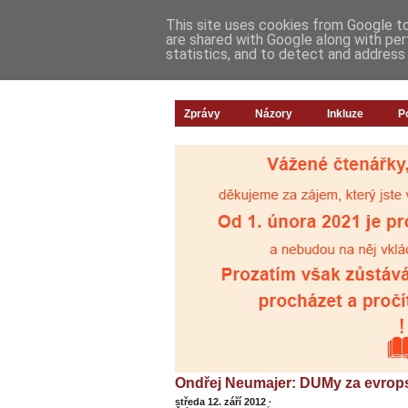
This site uses cookies from Google to 
are shared with Google along with per
statistics, and to detect and address
Zprávy
Názory
Inkluze
P
Ondřej Neumajer: DUMy za evrop
středa 12. září 2012
·