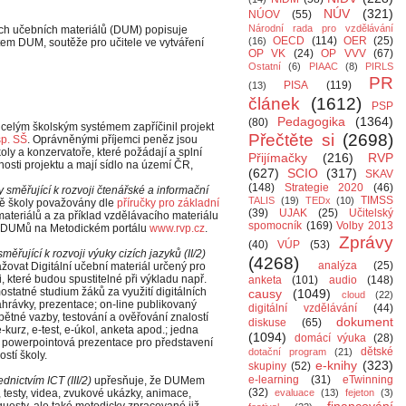
NÚV
(321)
NÚOV
(55)
Národní rada pro vzdělávání
álních učebních materiálů (DUM) popisuje
OECD
(114)
OER
(25)
(16)
em DUM, soutěže pro učitele ve vytváření
OP VK
(24)
OP VVV
(67)
Ostatní
(6)
PIAAC
(8)
PIRLS
PR
PISA
(119)
(13)
článek
(1612)
PSP
Pedagogika
(1364)
(80)
celým školským systémem zapříčinil projekt
Přečtěte si
(2698)
sp. SŠ
. Oprávněnými příjemci peněz jsou
oly a konzervatoře, které požádají a splní
Přijímačky
(216)
RVP
nosti projektu a mají sídlo na území ČR,
(627)
SCIO
(317)
SKAV
(148)
Strategie 2020
(46)
y směřující k rozvoji čtenářské a informační
TIMSS
TALIS
(19)
TEDx
(10)
aně školy považovány
dle
příručky pro základní
(39)
UJAK
(25)
Učitelský
ateriálů a za příklad vzdělávacího materiálu
spomocník
(169)
Volby 2013
t DUMů na Metodickém portálu
www.rvp.cz
.
Zprávy
(40)
VÚP
(53)
měřující k rozvoji výuky cizích jazyků (II/2)
(4268)
analýza
(25)
žovat Digitální učební materiál určený pro
které budou spustitelné při výkladu např.
anketa
(101)
audio
(148)
statné studium žáků za využití digitálních
causy
(1049)
cloud
(22)
hrávky, prezentace; on-line publikovaný
digitální vzdělávání
(44)
pětné vazby, testování a ověřování znalostí
dokument
diskuse
(65)
-kurz, e-test, e-úkol, anketa apod.; jedna
(1094)
domácí výuka
(28)
; powerpointová prezentace pro představení
dětské
dotační program
(21)
ostí školy.
e-knihy
(323)
skupiny
(52)
e-learning
(31)
eTwinning
dnictvím ICT (III/2)
upřesňuje, že DUMem
(32)
 testy, videa, zvukové ukázky, animace,
evaluace
(13)
fejeton
(3)
questy, ale také metodicky zpracované již