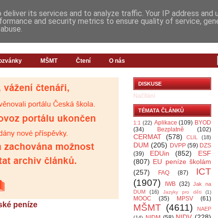
deliver its services and to analyze traffic. Your IP address and
formance and security metrics to ensure quality of service, ge
 abuse.
ozvánky
MŠMT
Čtení
O nás
DISKUSE
Načítání
TÉMATA ČLÁNKŮ
Aplikace
(109)
BYOD
1:1
(22)
(34)
Bezplatně
(102)
CERMAT
(578)
CLIL
(18)
DUM
(205)
DVPP
(59)
DZS
EDUin
(852)
ESF
(39)
(807)
EU peníze školám
ICT
(257)
FAQ
(87)
(1907)
IWB
(32)
Jak na
DUM
(16)
Jazyky pro děti
(1)
MOOC
(35)
MPSV
(61)
ské peníze
MŠMT
(4611)
NAEP
NIDV
(228)
NIDM
(58)
(14)