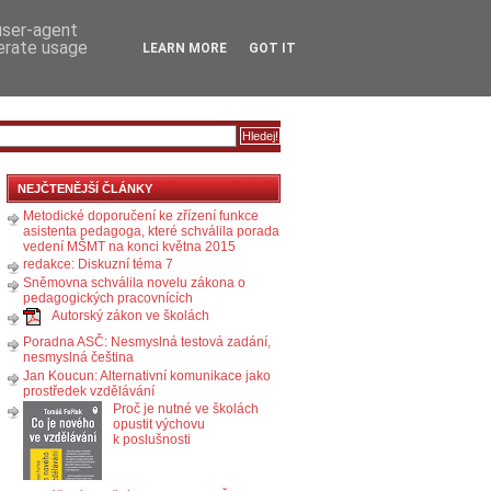
RSS
KOMENTÁŘE
 user-agent
nerate usage
LEARN MORE
GOT IT
NEJČTENĚJŠÍ ČLÁNKY
Metodické doporučení ke zřízení funkce
asistenta pedagoga, které schválila porada
vedení MŠMT na konci května 2015
redakce: Diskuzní téma 7
Sněmovna schválila novelu zákona o
pedagogických pracovnících
Autorský zákon ve školách
Poradna ASČ: Nesmyslná testová zadání,
nesmyslná čeština
Jan Koucun: Alternativní komunikace jako
prostředek vzdělávání
Proč je nutné ve školách
opustit výchovu
k poslušnosti