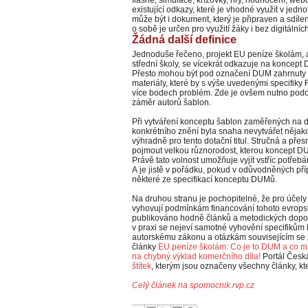
existující odkazy, které je vhodné využít v jed
může být i dokument, který je připraven a sdíle
o sobě je určen pro využití žáky i bez digitálníc
Žádná další definice
Jednoduše řečeno, projekt EU peníze školám, 
střední školy, se vícekrát odkazuje na koncep
Přesto mohou být pod označení DUM zahrnuty a
materiály, které by s výše uvedenými specifik
více bodech problém. Zde je ovšem nutno podot
záměr autorů šablon.
Při vytváření konceptu šablon zaměřených na dig
konkrétního znění byla snaha nevytvářet nějakou
výhradně pro tento dotační titul. Stručná a pře
pojmout velkou různorodost, kterou koncept DUM
Právě tato volnost umožňuje vyjít vstříc potřebá
A je jistě v pořádku, pokud v odůvodněných př
některé ze specifikací konceptu DUMů.
Na druhou stranu je pochopitelné, že pro účely k
vyhovují podmínkám financování tohoto evropsk
publikováno hodně článků a metodických doporu
v praxi se nejeví samotné vyhovění specifikům
autorskému zákonu a otázkám souvisejícím se 
články
EU peníze školám: Co je to DUM a co maj
na chybný výklad komerčního díla!
Portál Česk
štítek
, kterým jsou označeny všechny články, kt
Celý článek na spomocnik.rvp.cz