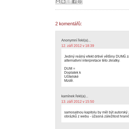
2 komentářů:
Anonymní řekl(a)...
12. září 2012 v 18:39
Jediný reálný efekt drtivé většiny DUMů 
alternativní interpretace této zkratky.
DUM =
Doplatek k
Učitelské
Mzdě.
kamínek řekl(a)...
13. září 2012 v 15:50
samosatnou kapitolu by měl být autorský
obrázků z webu - úžasná záležitost hranič