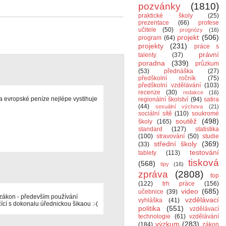
pozvánky
(1810)
praktické školy
(25)
prezentace
(66)
profese
učitele
(50)
prognózy
(16)
projekt
(506)
program
(64)
projekty
(231)
práce s
právní
talenty
(37)
poradna
(339)
průzkum
(53)
přednáška
(27)
předškolní ročník
(75)
předškolní vzdělávání
(103)
recenze
(30)
redakce
(16)
za evropské peníze nejlépe vystihuje
regionální školství
(94)
satira
(44)
sexuální výchova
(21)
sociální sítě
(110)
soukromé
soutěž
(498)
školy
(165)
standard
(127)
statistika
(100)
stravování
(50)
studie
střední školy
(369)
(33)
testování
tablety
(113)
tisková
(568)
tipy
(16)
zpráva
(2808)
top
(122)
trh práce
(156)
video
(685)
učebnice
(39)
 zákon - především používání
vzdělávací
vyhláška
(41)
ící s dokonalu úřednickou šikaou :-(
politika
(551)
vzdělávací
technologie
(61)
vzdělávání
výzkum
(283)
(184)
zákon