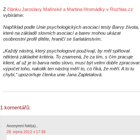
Z
článku Jaroslavy Malínské a Martina Hromádky v Rozhlas.cz
vybíráme:
Například podle Unie psychologických asociací testy Barvy života,
které na základě slovních asociací a barev mohou ukázat
osobnostní profil dítěte, hraničí se šarlatánstvím.
„Každý nástroj, který psychologové používají, by měl splňovat
některá základné kritéria. To znamená, že za tím, s čím pracuje
klient, ať už je to barva nebo slovo, musí být velmi dobře zpracova
výpočet toho, nakolik ten nástroj měří to, co říká, že měří. A to tu
chybí,“ upozorňuje členka unie Jana Zapletalová.
1 komentářů:
Anonymní řekl(a)...
28. srpna 2012 v 17:38