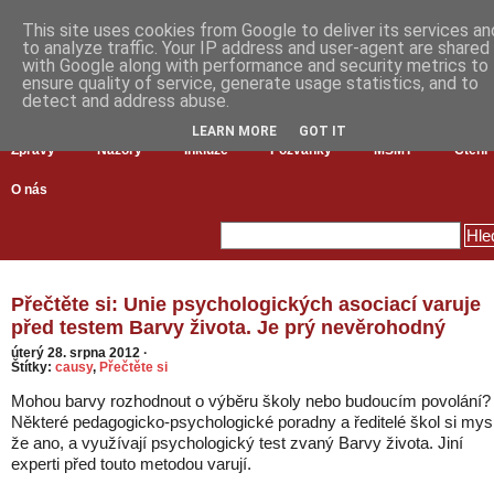
This site uses cookies from Google to deliver its services an
to analyze traffic. Your IP address and user-agent are shared
with Google along with performance and security metrics to
ensure quality of service, generate usage statistics, and to
detect and address abuse.
LEARN MORE
GOT IT
Zprávy
Názory
Inkluze
Pozvánky
MŠMT
Čtení
O nás
Přečtěte si: Unie psychologických asociací varuje
před testem Barvy života. Je prý nevěrohodný
úterý 28. srpna 2012
·
Štítky:
causy
,
Přečtěte si
Mohou barvy rozhodnout o výběru školy nebo budoucím povolání?
Některé pedagogicko-psychologické poradny a ředitelé škol si mysl
že ano, a využívají psychologický test zvaný Barvy života. Jiní
experti před touto metodou varují.