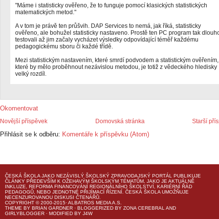
"Máme i statisticky ověřeno, že to funguje pomocí klasických statistických
matematických metod."
A v tom je právě ten průšvih. DAP Services to nemá, jak říká, statisticky
ověřeno, ale bohužel statisticky nastaveno. Prostě ten PC program tak dlouh
testovali až jim začaly vycházet výsledky odpovídající téměř každému
pedagogickému sboru či každé třídě.
Mezi statistickým nastavením, které smrdí podvodem a statistickým ověřením,
které by mělo proběhnout nezávislou metodou, je totiž z vědeckého hledisky
velký rozdíl.
Okomentovat
Novější příspěvek
Domovská stránka
Starší pří
Přihlásit se k odběru:
Komentáře k příspěvku (Atom)
ČESKÁ ŠKOLA
JAKO NEZÁVISLÝ ŠKOLSKÝ ZPRAVODAJSKÝ PORTÁL PUBLIKUJE
ČLÁNKY PŘEDEVŠÍM K OŽEHAVÝM ŠKOLSKÝM TÉMATŮM, JAKO JE AKTUÁLNĚ
INKLUZE, REFORMA FINANCOVÁNÍ REGIONÁLNÍHO ŠKOLSTVÍ, KARIÉRNÍ ŘÁD
PEDAGOGŮ, NEBO JEDNOTNÉ PŘIJÍMACÍ ŘÍZENÍ.
ČESKÁ ŠKOLA
UMOŽŇUJE
NECENZUROVANOU DISKUSI ČTENÁŘŮ.
COPYRIGHT © 2000-2015· ALBATROS MEDIA A.S.
THEME
BY
BRIAN GARDNER
· BLOGGERIZED BY
ZONA CEREBRAL
AND
GIRLYBLOGGER
· MODIFIED BY
J4W